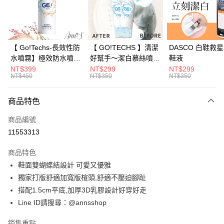
合作金庫商業銀行
第一商業銀行
華南商業銀行
彰化商業銀行
合作金庫商業銀行
第一商業銀行
購物金
上海商業儲蓄銀行
台北富邦商業銀行
華南商業銀行
彰化商業銀行
國泰世華商業銀行
兆豐國際商業銀行
超商取貨付款
上海商業儲蓄銀行
台北富邦商業銀行
臺灣中小企業銀行
台中商業銀行
國泰世華商業銀行
兆豐國際商業銀行
【 Go!Techs-長效性防
【 GO!TECHS 】清潔
DASCO 白鞋救
匯豐（台灣）商業銀行
華泰商業銀行
LINE Pay
臺灣中小企業銀行
台中商業銀行
水噴霧】極效防水噴霧
好幫手～潔白慕絲噴霧
鞋液
聯邦商業銀行
遠東國際商業銀行
匯豐（台灣）商業銀行
華泰商業銀行
280ml
皮革麂皮布料皆適用
NT$399
NT$299
NT$299
Apple Pay
元大商業銀行
永豐商業銀行
NT$450
NT$350
NT$350
聯邦商業銀行
遠東國際商業銀行
玉山商業銀行
星展（台灣）商業銀行
元大商業銀行
永豐商業銀行
街口支付
台新國際商業銀行
中國信託商業銀行
玉山商業銀行
星展（台灣）商業銀行
商品特色
台灣樂天信用卡公司
台新國際商業銀行
中國信託商業銀行
悠遊付
商品編號
台灣樂天信用卡公司
Google Pay
11553313
全支付
商品特色
鞋面雙蝴蝶結設計 可愛又優雅
大哥付你分期
獨家打版舒適加寬版楦頭,舒適不壓迫腳趾
相關說明
搭配1.5cm平底,加厚3D乳膠設計好穿好走
【大哥付你分期使用說明】
AFTEE先享後付
1.本服務由台灣大哥大提供，台灣大哥大用戶可立即使用無須另外申請。
Line ID請搜尋：@annsshop
2.付款方式選擇「大哥付你分期」，訂單成立後會自動跳轉到大哥付的交易
相關說明
流程，驗證手機門號後，選擇欲分期的期數、繳款截止日，確認付款後即完
【關於「AFTEE先享後付」】
銷售重點