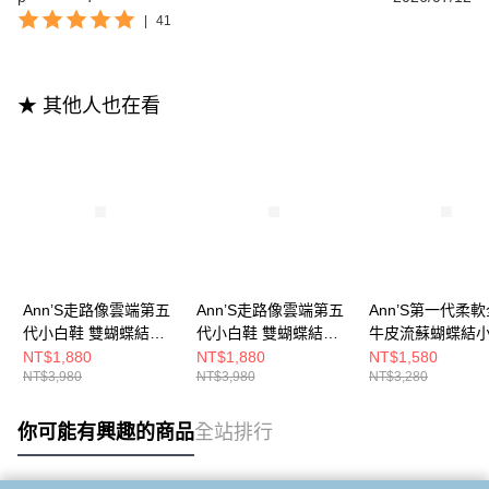
|
41
★ 其他人也在看
Ann’S走路像雲端第五
Ann’S走路像雲端第五
Ann’S第一代柔
代小白鞋 雙蝴蝶結超
代小白鞋 雙蝴蝶結超
牛皮流蘇蝴蝶結
軟膠底德訓鞋-黑
軟膠底德訓鞋-銀
鞋-白
NT$1,880
NT$1,880
NT$1,580
NT$3,980
NT$3,980
NT$3,280
你可能有興趣的商品
全站排行