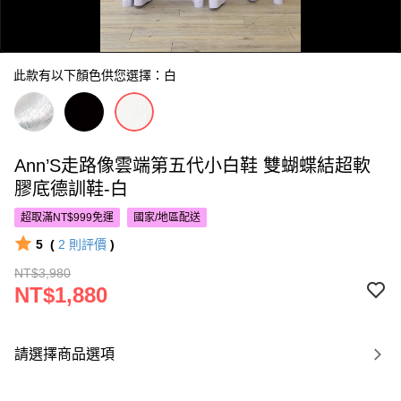
此款有以下顏色供您選擇：白
Ann’S走路像雲端第五代小白鞋 雙蝴蝶結超軟
0:00
膠底德訓鞋-白
/
0:23
超取滿NT$999免運
國家/地區配送
5
(
2
則評價
)
NT$3,980
NT$1,880
請選擇商品選項