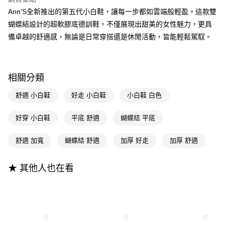
成交易。
ATM付款
AFTEE先享後付是「在收到商品之後才付款」的支付方式。 讓您購物簡單
3.實際核准額度、可分期數及費用金額請依後續交易確認頁面所載為準。
Ann’S全新推出的第五代小白鞋，讓每一步都如雲端般輕盈。這款雙
便利好安心！
4.訂單成立30分鐘內，如未前往確認交易或遇審核未通過，訂單將自動取
蝴蝶結設計的超軟膠底德訓鞋，不僅展現出甜美的女性魅力，更具
１．簡單：不需註冊會員、不需綁卡、不需儲值。
運送方式
消。如遇「轉專審核」未通過狀況，表示未達大哥付你分期系統評分，恕無
２．便利：只要手機號碼，簡訊認證，即可結帳。
備卓越的舒適感，無論是日常穿搭還是休閒活動，皆能輕鬆駕馭。
法說明評估內容。
３．安心：先確認商品／服務後，再付款。
全家付款取貨
【繳款方式說明】
1.分期款項不併入電信帳單，「大哥付你分期」於每月結算日後寄送繳費提
每筆NT$100，滿NT$999(含以上)免運費
【「AFTEE先享後付」結帳流程】
醒簡訊。
１．於結帳方式選擇「AFTEE先享後付」後，將跳轉至「AFTEE先享後付」
2.透過簡訊連結打開帳單後，可選擇「超商條碼／台灣大直營門市／銀行轉
相關分類
付款後全家取貨
結帳頁面，進行簡訊認證並確認金額後，即可完成結帳。
帳／街口支付／iPASS MONEY」等通路繳費。
２．訂單成立數日內，您將收到繳費通知簡訊。
每筆NT$100，滿NT$999(含以上)免運費
舒適 小白鞋
好走 小白鞋
小白鞋 白色
３．收到繳費通知簡訊後14天內，點擊此簡訊中的連結，可透過四大超商／
【注意事項】
ATM／網路銀行／等多元方式進行付款，方視為交易完成。
萊爾富付款取貨
1.本服務係由「台灣大哥大股份有限公司」（以下簡稱本公司）所提供，讓
※ 請注意：結帳手續完成當下不需立刻繳費，但若您需要取消訂單，請聯絡
好穿 小白鞋
平底 舒適
蝴蝶結 平底
用戶於交易時，得透過本服務購買商品或服務，並由商店將買賣／分期付款
每筆NT$100，滿NT$999(含以上)免運費
購買商品的店家。未經商家同意取消之訂單仍視為有效，需透過AFTEE先享
買賣價金債權讓與本公司後，依約使用本公司帳單繳交帳款。
後付繳納相關費用。
2.基於同意付款使用「大哥付你分期」之契約關係目的，商店將以您的個人
舒適 加寬
蝴蝶結 舒適
加厚 好走
加厚 舒適
付款後萊爾富取貨
※ 交易是否成功請以「AFTEE先享後付 」之結帳頁面顯示為準，若有關於
資料（包含姓名、電話或地址）提供予台灣大哥大進項蒐集、處理及利用，
是否繳費成功／繳費後需取消欲退款等相關疑問，請聯繫「AFTEE先享後付
每筆NT$100，滿NT$999(含以上)免運費
由本公司與您本人進行分期帳單所需資料之確認、核對及更正。
客戶支援中心」
https://netprotections.freshdesk.com/support/home
3.完整用戶服務條款，請詳閱以下連結：
https://oppay.tw/userRule
★ 其他人也在看
7-11付款取貨
【注意事項】
１．透過由恩沛科技股份有限公司提供之「AFTEE先享後付」服務完成之交
每筆NT$100，滿NT$999(含以上)免運費
易，需依本服務之必要範圍內提供個人資料，並將交易相關給付款項請求債
權轉讓予恩沛科技股份有限公司。
付款後7-11取貨
２．關於個人資料處理事宜，請瀏覽以下網址：
每筆NT$100，滿NT$999(含以上)免運費
https://aftee.tw/terms/#terms3