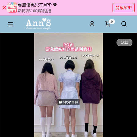
專屬優惠只在APP 💖
開啟APP
點我領$100購物金🧧
0
0:00
1
/
11