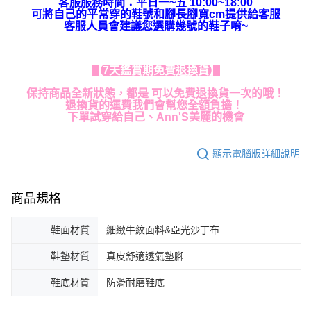
客服服務時間：平日一~五 10:00~18:00
可將自己的平常穿的鞋號和腳長腳寬cm提供給客服
客服人員會建議您選購幾號的鞋子唷~
【7天鑑賞期免費退換貨】
保持商品全新狀態，都是 可以免費退換貨一次的哦！
退換貨的運費我們會幫您全額負擔！
下單試穿給自己、Ann'S美麗的機會
顯示電腦版詳細說明
商品規格
鞋面材質
細緻牛紋面料&亞光沙丁布
鞋墊材質
真皮舒適透氣墊腳
鞋底材質
防滑耐磨鞋底