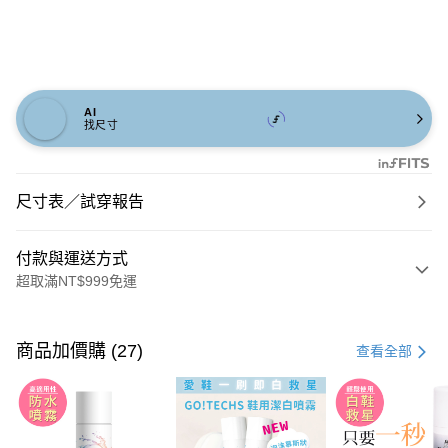
AI
找尺寸
尺寸表／試穿報告
付款與運送方式
超取滿NT$999免運
付款方式
信用卡一次付款
商品加價購 (27)
查看全部
信用卡分期付款
3 期 0 利率 每期
NT$626
21家銀行
6 期 0 利率 每期
NT$313
21家銀行