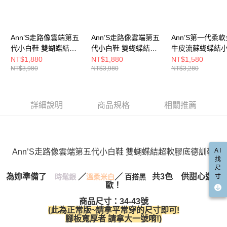
３．未成年的使用者請事先徵得法定代理人或監護人之同意方可使用
宅配
「AFTEE先享後付」，若未經同意申辦者引起之損失，本公司不負相關責
任。
每筆NT$100，滿NT$999(含以上)免運費
４．使用「AFTEE先享後付」時，將依據個別帳號之用戶狀況，依本公司即
Ann’S走路像雲端第五
Ann’S走路像雲端第五
Ann’S第一代柔
時審查核予不同之上限額度；若仍有額度不足之情形，本公司將視審查結果
國家/地區配送(非順豐配送，勿填寫順豐智能櫃地址)
查看運費
代小白鞋 雙蝴蝶結超
代小白鞋 雙蝴蝶結超
牛皮流蘇蝴蝶結
請求用戶進行身份認證。
軟膠底德訓鞋-黑
軟膠底德訓鞋-銀
鞋-白
NT$1,880
NT$1,880
NT$1,580
５．嚴禁一人註冊多個帳號或使用他人資訊註冊。若發現惡意使用之情形，
國家/地區配送(限中國大陸地區)
查看運費
NT$3,980
NT$3,980
NT$3,280
恩沛科技股份有限公司將有權停止該用戶之使用額度並採取法律行動。
詳細說明
商品規格
相關推薦
AI
Ann’S走路像雲端第五代小白鞋 雙蝴蝶結超軟膠底德訓鞋
找
尺
為妳準備了
／
／
共3色 供甜心選擇
寸
時髦銀
溫柔米白
百搭黑
歐！
商品尺寸：34-43號
(此為正常版~請拿平常穿的尺寸即可!
腳板寬厚者 請拿大一號唷!
)