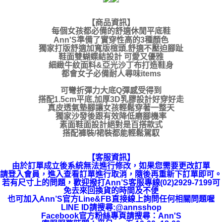
【商品資訊
】
每個女孩都必備的舒適休閒平底鞋
Ann'S準備了實穿性高的3種顏色
獨家打版舒適加寬版楦頭,舒適不壓迫腳趾
鞋面雙蝴蝶結設計 可愛又優雅
細緻牛紋面料&亞光沙丁布打造鞋身
都會女子必備耐人尋味items
可彎折彈力大底Q彈感受得到
搭配1.5cm平底,加厚3D乳膠設計好穿好走
真皮透氣墊腳讓女孩輕鬆穿著一整天
獨家沙發後跟有效降低磨腳機率
素面鞋面設計絕對是百搭款式
搭配褲裝/裙裝都能輕鬆駕馭
【客服資訊】
由於訂單成立後系統無法進行修改，如果您需要更改訂單
請登入會員，進入查看訂單進行取消，隨後再重新下訂單即可。
若有尺寸上的問題，歡迎撥打Ann’S客服專線(02)2929-7199可
免去來回換貨的時間及不便
也可加入Ann’S官方Line&FB直接線上詢問任何相關問題喔
LINE ID請搜尋:@annsshop
Facebook官方粉絲專頁請搜尋：Ann'S