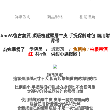
付款後萊爾富取貨
※ 交易是否成功請以「AFTEE先享後付 」之結帳頁面顯示為準，若有關於
資料（包含姓名、電話或地址）提供予台灣大哥大進項蒐集、處理及利用，
是否繳費成功／繳費後需取消欲退款等相關疑問，請聯繫「AFTEE先享後付
每筆NT$100，滿NT$999(含以上)免運費
由本公司與您本人進行分期帳單所需資料之確認、核對及更正。
客戶支援中心」
https://netprotections.freshdesk.com/support/home
3.完整用戶服務條款，請詳閱以下連結：
https://oppay.tw/userRule
詳細說明
商品規格
相關推薦
7-11付款取貨
【注意事項】
１．透過由恩沛科技股份有限公司提供之「AFTEE先享後付」服務完成之交
每筆NT$100，滿NT$999(含以上)免運費
易，需依本服務之必要範圍內提供個人資料，並將交易相關給付款項請求債
權轉讓予恩沛科技股份有限公司。
付款後7-11取貨
Ann’S復古氣質-頂級植鞣頭層牛皮 手提保齡球包 兩用附
２．關於個人資料處理事宜，請瀏覽以下網址：
每筆NT$100，滿NT$999(含以上)免運費
背帶
https://aftee.tw/terms/#terms3
３．未成年的使用者請事先徵得法定代理人或監護人之同意方可使用
為妳準備了
學院黑 /
城市灰
/
焦糖棕 /
柏根帝酒
宅配
「AFTEE先享後付」，若未經同意申辦者引起之損失，本公司不負相關責
共4色 供甜心選擇歐！
紅
任。
每筆NT$100，滿NT$999(含以上)免運費
４．使用「AFTEE先享後付」時，將依據個別帳號之用戶狀況，依本公司即
時審查核予不同之上限額度；若仍有額度不足之情形，本公司將視審查結果
國家/地區配送(非順豐配送，勿填寫順豐智能櫃地址)
查看運費
請求用戶進行身份認證。
５．嚴禁一人註冊多個帳號或使用他人資訊註冊。若發現惡意使用之情形，
國家/地區配送(限中國大陸地區)
查看運費
【商品資訊】
恩沛科技股份有限公司將有權停止該用戶之使用額度並採取法律行動。
這顆是那種尺寸不大,但背起來整體會變精緻的包
比例偏小,手提時很好看,放在身側也不會很沉重
穿襯衫/洋裝或西裝外套都很自然
使用植鞣頭層牛皮,皮革一開始是霧面的
隨著使用會慢慢出現柔和光澤
會變成自己的使用痕跡,不是一次性的那種包