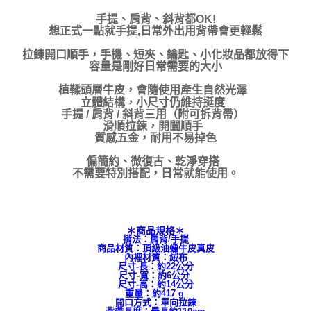
手提、肩背、斜背都OK!
想正式一點就手提,日常外出用背帶會更輕鬆
拉鍊開口順手，手機、短夾、鑰匙、小化妝品都放得下
容量是剛好日常需要的大小
植鞣頭層牛皮，會隨使用產生自然光澤
立體結構，小尺寸仍維持挺度
手提 / 肩背 / 斜背三用（附可拆背帶）
滑順拉鍊，開闔順手
質感五金，耐用不易掉色
偏簡約、微復古、乾淨穿搭
不需要特別搭配，日常就能使用。
＊商品規格＊
揹法：肩背/手提
商品材質：頂級油蠟牛皮真皮
內裡材質：絨布
尺寸-長：約22公分
尺寸-寬：約6公分
尺寸-高：約14公分
重量：約417 g
開口方式：單向拉鍊