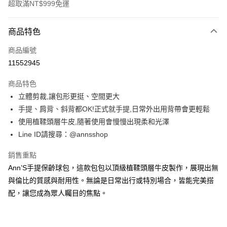
超取滿NT$999免運
付款方式
商品特色
信用卡一次付款
商品編號
信用卡分期付款
11552945
3 期 0 利率 每期
NT$726
21家銀行
商品特色
6 期 0 利率 每期
NT$363
21家銀行
合作金庫商業銀行
第一商業銀行
立體剪裁,讓包形更挺、空間更大
華南商業銀行
彰化商業銀行
合作金庫商業銀行
第一商業銀行
購物金
手提、肩背、斜背都OK!正式就手提,日常外出用背帶會更輕鬆
上海商業儲蓄銀行
台北富邦商業銀行
華南商業銀行
彰化商業銀行
國泰世華商業銀行
兆豐國際商業銀行
使用植鞣頭層牛皮,隨著使用會慢慢出現柔和光澤
超商取貨付款
上海商業儲蓄銀行
台北富邦商業銀行
臺灣中小企業銀行
台中商業銀行
Line ID請搜尋：@annsshop
國泰世華商業銀行
兆豐國際商業銀行
匯豐（台灣）商業銀行
華泰商業銀行
LINE Pay
臺灣中小企業銀行
台中商業銀行
聯邦商業銀行
遠東國際商業銀行
銷售重點
匯豐（台灣）商業銀行
華泰商業銀行
Apple Pay
元大商業銀行
永豐商業銀行
Ann’S手提保齡球包，這款包包以頂級植鞣頭層牛皮製作，展現出無
聯邦商業銀行
遠東國際商業銀行
玉山商業銀行
星展（台灣）商業銀行
元大商業銀行
永豐商業銀行
與倫比的質感與耐用性。無論是日常出行或特別場合，皆能完美搭
街口支付
台新國際商業銀行
中國信託商業銀行
玉山商業銀行
星展（台灣）商業銀行
配，讓您成為眾人矚目的焦點。
台灣樂天信用卡公司
台新國際商業銀行
中國信託商業銀行
悠遊付
台灣樂天信用卡公司
Google Pay