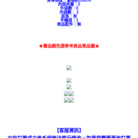
背帶長度：最長約110cm
內部夾層：2
外袋數：0
內袋數 : 2
底珠：有
手機袋：1
商品配件：無
★實品顏色請參考商品單品圖★
【客服資訊】