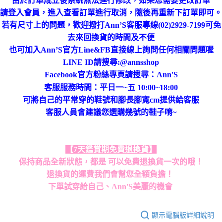
由於訂單成立後系統無法進行修改，如果您需要更改訂單
進行取消，隨後再重新下訂單即可。
請登入會員，進入查看訂單
若有尺寸上的問題，歡迎撥打Ann’S客服專線(02)2929-7199可免
去來回換貨的時間及不便
也可加入Ann’S官方Line&FB直接線上詢問任何相關問題喔
LINE ID請搜尋:@annsshop
Facebook官方粉絲專頁請搜尋：Ann'S
客服服務時間：平日一~五 10:00~18:00
可將自己的平常穿的鞋號和腳長腳寬cm提供給客服
客服人員會建議您選購幾號的鞋子唷~
【7天鑑賞期免費退換貨】
保持商品全新狀態，都是 可以免費退換貨一次的哦！
退換貨的運費我們會幫您全額負擔！
下單試穿給自己、Ann'S美麗的機會
顯示電腦版詳細說明