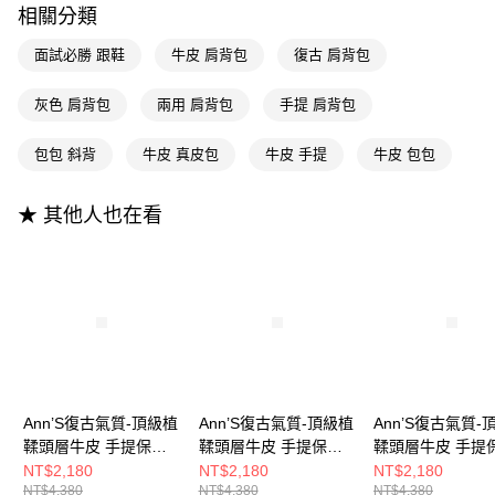
相關分類
全支付
面試必勝 跟鞋
牛皮 肩背包
復古 肩背包
大哥付你分期
相關說明
灰色 肩背包
兩用 肩背包
手提 肩背包
【大哥付你分期使用說明】
AFTEE先享後付
1.本服務由台灣大哥大提供，台灣大哥大用戶可立即使用無須另外申請。
包包 斜背
牛皮 真皮包
牛皮 手提
牛皮 包包
2.付款方式選擇「大哥付你分期」，訂單成立後會自動跳轉到大哥付的交易
相關說明
流程，驗證手機門號後，選擇欲分期的期數、繳款截止日，確認付款後即完
【關於「AFTEE先享後付」】
成交易。
ATM付款
AFTEE先享後付是「在收到商品之後才付款」的支付方式。 讓您購物簡單
★ 其他人也在看
3.實際核准額度、可分期數及費用金額請依後續交易確認頁面所載為準。
便利好安心！
4.訂單成立30分鐘內，如未前往確認交易或遇審核未通過，訂單將自動取
１．簡單：不需註冊會員、不需綁卡、不需儲值。
運送方式
消。如遇「轉專審核」未通過狀況，表示未達大哥付你分期系統評分，恕無
２．便利：只要手機號碼，簡訊認證，即可結帳。
法說明評估內容。
３．安心：先確認商品／服務後，再付款。
全家付款取貨
【繳款方式說明】
1.分期款項不併入電信帳單，「大哥付你分期」於每月結算日後寄送繳費提
每筆NT$100，滿NT$999(含以上)免運費
【「AFTEE先享後付」結帳流程】
醒簡訊。
１．於結帳方式選擇「AFTEE先享後付」後，將跳轉至「AFTEE先享後付」
2.透過簡訊連結打開帳單後，可選擇「超商條碼／台灣大直營門市／銀行轉
付款後全家取貨
結帳頁面，進行簡訊認證並確認金額後，即可完成結帳。
帳／街口支付／iPASS MONEY」等通路繳費。
２．訂單成立數日內，您將收到繳費通知簡訊。
每筆NT$100，滿NT$999(含以上)免運費
３．收到繳費通知簡訊後14天內，點擊此簡訊中的連結，可透過四大超商／
【注意事項】
Ann’S復古氣質-頂級植
Ann’S復古氣質-頂級植
Ann’S復古氣質-
ATM／網路銀行／等多元方式進行付款，方視為交易完成。
萊爾富付款取貨
1.本服務係由「台灣大哥大股份有限公司」（以下簡稱本公司）所提供，讓
※ 請注意：結帳手續完成當下不需立刻繳費，但若您需要取消訂單，請聯絡
鞣頭層牛皮 手提保齡
鞣頭層牛皮 手提保齡
鞣頭層牛皮 手提
用戶於交易時，得透過本服務購買商品或服務，並由商店將買賣／分期付款
每筆NT$100，滿NT$999(含以上)免運費
購買商品的店家。未經商家同意取消之訂單仍視為有效，需透過AFTEE先享
球包(兩用附背帶) -棕
球包(兩用附背帶) -酒
球包(兩用附背帶)
NT$2,180
NT$2,180
NT$2,180
買賣價金債權讓與本公司後，依約使用本公司帳單繳交帳款。
後付繳納相關費用。
NT$4,380
NT$4,380
NT$4,380
紅
2.基於同意付款使用「大哥付你分期」之契約關係目的，商店將以您的個人