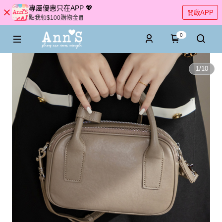
專屬優惠只在APP 💖
開啟APP
點我領$100購物金🧧
0
1
/
10