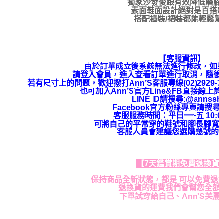
獨家沙發後跟有效降低磨
素面鞋面設計絕對是百搭
搭配褲裝/裙裝都能輕鬆
【客服資訊】
由於訂單成立後系統無法進行修改，如
請登入會員，進入查看訂單進行取消，隨
若有尺寸上的問題，歡迎撥打Ann’S客服專線(02)292
也可加入Ann’S官方Line&FB直接線
LINE ID請搜尋:@annss
Facebook官方粉絲專頁請搜尋
客服服務時間：平日一~五 10:00
可將自己的平常穿的鞋號和腳長腳寬
客服人員會建議您選購幾號的
【7天鑑賞期免費退換
保持商品全新狀態，都是 可以免費
退換貨的運費我們會幫您全
下單試穿給自己、Ann'S美