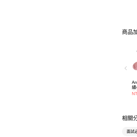
商品加
A
繡
中
N
相關
面試