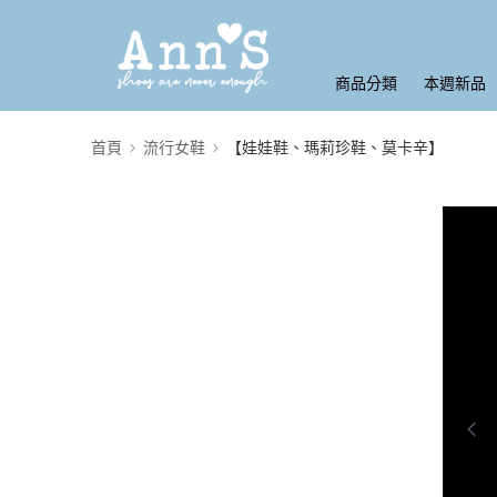
商品分類
本週新品
首頁
流行女鞋
【娃娃鞋、瑪莉珍鞋、莫卡辛】
0:00