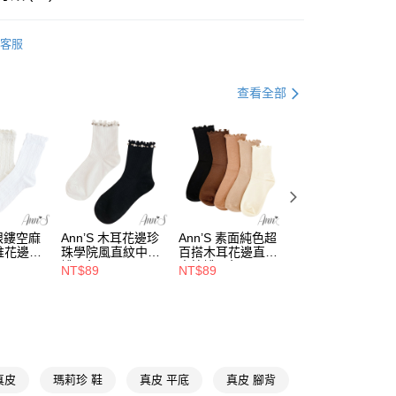
天信用卡公司
y
【娃娃鞋、瑪莉珍鞋、莫卡辛】
客服
推薦
44號
分期
查看全部
你分期使用說明】
享後付
由台灣大哥大提供，台灣大哥大用戶可立即使用無須另外申請。
米白、杏色
式選擇「大哥付你分期」，訂單成立後會自動跳轉到大哥付的交易
娃娃鞋、莫卡辛
證手機門號後，選擇欲分期的期數、繳款截止日，確認付款後即
FTEE先享後付」】
。
先享後付是「在收到商品之後才付款」的支付方式。 讓您購物簡單
平底3公分以下
准額度、可分期數及費用金額請依後續交易確認頁面所載為準。
心！
立30分鐘內，如未前往確認交易或遇審核未通過，訂單將自動取
：不需註冊會員、不需綁卡、不需儲值。
㊙V曲線美腿神器
網眼鏤空麻
Ann’S 木耳花邊珍
Ann’S 素面純色超
Ann’S 隨興捲邊可
「轉專審核」未通過狀況，表示未達大哥付你分期系統評分，恕
：只要手機號碼，簡訊認證，即可結帳。
堆花邊中
珠學院風直紋中筒
百搭木耳花邊直紋
兩穿堆堆泡泡襪露
評估內容。
：先確認商品／服務後，再付款。
❤沙發後跟系列
襪-2色
中筒襪-5色
膚鏤空直紋長筒膝
NT$89
NT$89
NT$129
式說明】
下襪-2色
取貨
項不併入電信帳單，「大哥付你分期」於每月結算日後寄送繳費提
EE先享後付」結帳流程】
☁足弓墊腳系列
00，滿NT$999(含以上)免運費
方式選擇「AFTEE先享後付」後，將跳轉至「AFTEE先享後
訊連結打開帳單後，可選擇「超商條碼／台灣大直營門市／銀行轉
上班好朋友
頁面，進行簡訊認證並確認金額後，即可完成結帳。
付／iPASS MONEY」等通路繳費。
家取貨
成立數日內，您將收到繳費通知簡訊。
出國好朋友
費通知簡訊後14天內，點擊此簡訊中的連結，可透過四大超商
00，滿NT$999(含以上)免運費
項】
網路銀行／等多元方式進行付款，方視為交易完成。
希臘腳
真皮
瑪莉珍 鞋
真皮 平底
真皮 腳背
係由「台灣大哥大股份有限公司」（以下簡稱本公司）所提供，讓
：結帳手續完成當下不需立刻繳費，但若您需要取消訂單，請聯
款取貨