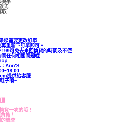
腳機率
款式
駕馭
果您需要更改訂單
後再重新下訂單即可。
9-7199可免去來回換貨的時間及不便
上詢問任何相關問題喔
hop
：Ann'S
~18:00
cm提供給客服
鞋子唷~
貨】
退換貨一次的哦！
額負擔！
麗的機會