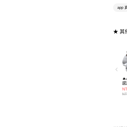
app
★ 

感
A
NT
羊
NT
瑪
1.