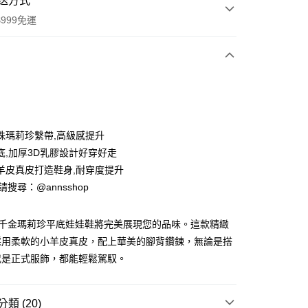
送方式
999免運
次付款
期付款
0 利率 每期
NT$726
21家銀行
珠瑪莉珍繫帶,高級感提升
0 利率 每期
NT$363
21家銀行
庫商業銀行
第一商業銀行
底,加厚3D乳膠設計好穿好走
業銀行
彰化商業銀行
羊皮真皮打造鞋身,耐穿度提升
庫商業銀行
第一商業銀行
業儲蓄銀行
台北富邦商業銀行
業銀行
彰化商業銀行
ID請搜尋：@annsshop
華商業銀行
兆豐國際商業銀行
付款
業儲蓄銀行
台北富邦商業銀行
小企業銀行
台中商業銀行
華商業銀行
兆豐國際商業銀行
台灣）商業銀行
華泰商業銀行
柔靡千金瑪莉珍平底娃娃鞋將完美展現您的品味。這款精緻
小企業銀行
台中商業銀行
業銀行
遠東國際商業銀行
採用柔軟的小羊皮真皮，配上華美的腳背鑽鍊，無論是搭
台灣）商業銀行
華泰商業銀行
業銀行
永豐商業銀行
業銀行
遠東國際商業銀行
或是正式服飾，都能輕鬆駕馭。
業銀行
星展（台灣）商業銀行
業銀行
永豐商業銀行
際商業銀行
中國信託商業銀行
業銀行
星展（台灣）商業銀行
天信用卡公司
際商業銀行
中國信託商業銀行
類 (20)