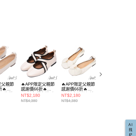
易時，得透過本服務購買商品或服務，並由商店將買賣／分期付
的店家。未經商家同意取消之訂單仍視為有效，需透過AFTEE
真皮
金債權讓與本公司後，依約使用本公司帳單繳交帳款。
繳納相關費用。
00，滿NT$999(含以上)免運費
意付款使用「大哥付你分期」之契約關係目的，商店將以您的個人
否成功請以「AFTEE先享後付 」之結帳頁面顯示為準，若有關於
水鑽│珍珠│蕾絲
含姓名、電話或地址）提供予台灣大哥大進項蒐集、處理及利
功／繳費後需取消欲退款等相關疑問，請聯繫「AFTEE先享後
爾富取貨
公司與您本人進行分期帳單所需資料之確認、核對及更正。
直送專區
援中心」
https://netprotections.freshdesk.com/support/home
00，滿NT$999(含以上)免運費
戶服務條款，請詳閱以下連結：
https://oppay.tw/userRule
瑪莉珍鞋
項】
取貨
恩沛科技股份有限公司提供之「AFTEE先享後付」服務完成之
動
🔥 APP限定 / 父親節感謝價66折
依本服務之必要範圍內提供個人資料，並將交易相關給付款項請
00，滿NT$999(含以上)免運費
讓予恩沛科技股份有限公司。
小尺寸專區
個人資料處理事宜，請瀏覽以下網址：
1取貨
ee.tw/terms/#terms3
推薦
🎓學院風日走萬步鞋
00，滿NT$999(含以上)免運費
年的使用者請事先徵得法定代理人或監護人之同意方可使用
E先享後付」，若未經同意申辦者引起之損失，本公司不負相關責
限定父親節
🔥APP限定父親節
🔥APP限定父親節
🔥APP限定父親節
AFTEE先享後付」時，將依據個別帳號之用戶狀況，依本公司
00，滿NT$999(含以上)免運費
🔥
感謝價66折🔥
感謝價66折🔥
感謝價66折🔥
核予不同之上限額度；若仍有額度不足之情形，本公司將視審查
馬甲蝴蝶
Ann’S氣質交織-小
Ann’S高級絲綢羊
Ann’S輕日系-柔軟
用戶進行身份認證。
NT$2,180
NT$2,180
NT$2,180
配送(非順豐配送，勿填寫順豐智能櫃地址)
查看運費
平底娃娃
羊皮真皮 安全感瑪
皮真皮 澎澎蝴蝶結
真皮牛皮平底瑪莉
一人註冊多個帳號或使用他人資訊註冊。若發現惡意使用之情
NT$4,380
NT$4,380
NT$4,380
-米白
莉珍平底娃娃鞋
平底娃娃鞋1.5cm-
珍深口娃娃鞋
科技股份有限公司將有權停止該用戶之使用額度並採取法律行
配送(限中國大陸地區)
查看運費
1.5cm-白
米白
1.5cm-米白
AI
找
尺