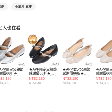
用戶於交
絡購買商品
選材質
款買賣價
先享後付
每筆NT$1
 真皮
小羊皮 真皮
2.基於同
※ 交易是
選材質
資料（包
是否繳費成
付款後萊
用，由本
海外港澳
付客戶支
每筆NT$1
3.完整用
其他人也在看
選款式
【注意事
7-11付款
１．透過由
8月限時活
交易，需
每筆NT$1
求債權轉
35號以下
２．關於
付款後7-1
https://aft
本月主題
每筆NT$1
３．未成
「AFTE
宅配
任。
APP限定父親節
🔥APP限定父親節
🔥APP限定父親節
🔥APP
４．使用「
每筆NT$1
謝價66折🔥
感謝價66折🔥
感謝價66折🔥
感謝價66折
即時審查
nn’S柔靡千金-小
Ann’S柔靡千金-小
Ann’S甜美柔步-小
Ann’S後
結果請求
$2,180
NT$2,180
NT$2,180
NT$2,180
國家/地區
皮真皮腳背鑽鍊
羊皮真皮腳背鑽鍊
羊皮真皮蝴蝶結平
結 小羊皮
５．嚴禁
$4,380
NT$4,380
NT$4,380
NT$4,380
莉珍平底娃娃鞋
瑪莉珍平底娃娃鞋
底鞋娃娃鞋2.5cm-
鞋1.5cm
形，恩沛
國家/地區
5cm-銀
1.5cm-黑
米白
動。