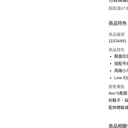
付款與運
超取滿NT$
付款方式
商品特色
信用卡一
商品編號
11534491
信用卡分
商品特色
3 期 
鞋面珍
6 期 
合作金
搭配平
華南商
高級小
合作金
購物金
上海商
華南商
Line 
國泰世
超商取貨
上海商
銷售重點
臺灣中
國泰世
匯豐（
Ann'S
LINE Pay
臺灣中
聯邦商
的鞋子，
匯豐（
Apple Pay
元大商
聯邦商
配休閒裝
玉山商
元大商
街口支付
台新國
玉山商
台灣樂
台新國
悠遊付
商品相關分