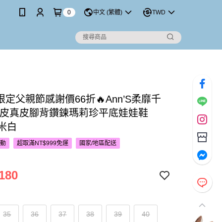
0
中文 (繁體)
TWD
P限定父親節感謝價66折🔥Ann’S柔靡千
羊皮真皮腳背鑽鍊瑪莉珍平底娃娃鞋
-米白
活動
超取滿NT$999免運
國家/地區配送
180
35
36
37
38
39
40