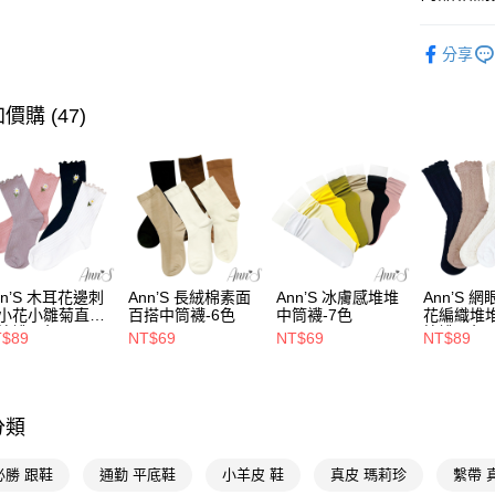
台灣樂
Google Pa
流行女鞋
分享
全支付
人氣商品
全尺碼34-
大哥付你
價購 (47)
相關說明
本周新品
【大哥付
AFTEE先
1.本服務
選顏色
2.付款方
相關說明
選款式
流程，驗
【關於「A
ATM付款
完成交易
AFTEE
選跟高
3.實際核
便利好安
4.訂單成
１．簡單
選機能
nn’S 木耳花邊刺
Ann’S 長絨棉素面
Ann’S 冰膚感堆堆
Ann’S 
消。如遇
２．便利
運送方式
小花小雛菊直紋
百搭中筒襪-6色
中筒襪-7色
花編織堆
無法說明
３．安心
選機能
筒襪-4色
筒襪-4色
T$89
NT$69
NT$69
NT$89
【繳款方
全家付款
1.分期款
選機能
【「AFT
醒簡訊。
每筆NT$1
１．於結帳
2.透過簡
選場合
付」結帳
帳／街口支
付款後全
２．訂單
分類
選場合
３．收到繳
每筆NT$1
【注意事
／ATM／
選腳型
必勝 跟鞋
通勤 平底鞋
小羊皮 鞋
真皮 瑪莉珍
繫帶 
1.本服務
※ 請注意
萊爾富付