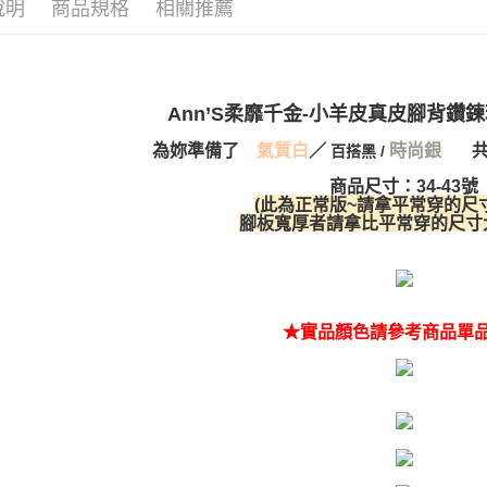
說明
商品規格
相關推薦
Ann’S柔靡千金-小羊皮真皮腳背鑽
為妳準備了
／
共
氣質白
時尚銀
百搭黑 /
商品尺寸：34-43號
(
此為正常版~請拿平常穿的尺
腳板寬厚者請拿比平常穿的尺寸
★實品顏色請參考商品單