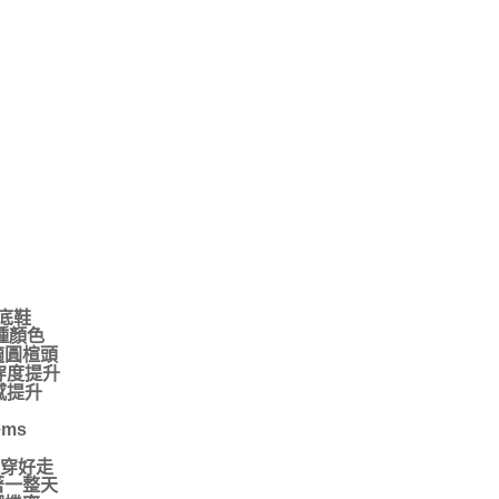
底鞋
種顏色
適圓楦頭
穿度提升
感提升
ms
好穿好走
著一整天