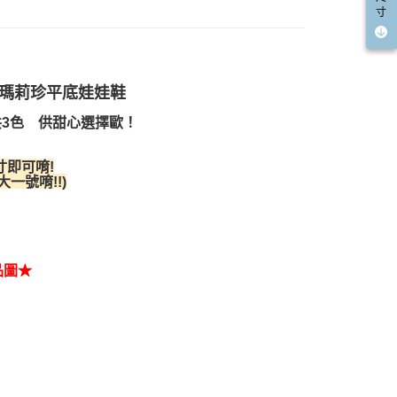
寸
鍊瑪莉珍平底娃娃鞋
3色 供甜心選擇歐！
寸即可唷!
大一號唷!
!
)
品圖★