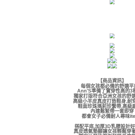
【商品資訊
】
每個女孩都必備的舒適平
Ann'S準備了實穿性高的3
獨家打版符合亞洲女孩的舒
高級小羊皮真皮打造鞋身,耐
鞋面珍珠瑪莉珍繫帶,高級
內建鬆緊帶一套即穿
都會女子必備耐人尋味ite
搭配平底,加厚3D乳膠設計
真皮透氣墊腳讓女孩輕鬆穿