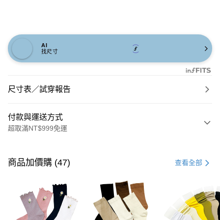
AI
找尺寸
尺寸表／試穿報告
付款與運送方式
超取滿NT$999免運
付款方式
信用卡一次付款
商品加價購 (47)
查看全部
信用卡分期付款
3 期 0 利率 每期
NT$626
21家銀行
6 期 0 利率 每期
NT$313
21家銀行
合作金庫商業銀行
第一商業銀行