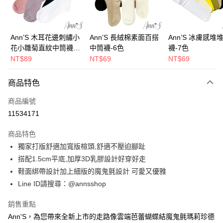
華南商業銀行
彰化商業銀行
合作金庫商業銀行
第一商業銀行
購物金
上海商業儲蓄銀行
台北富邦商業銀行
華南商業銀行
彰化商業銀行
國泰世華商業銀行
兆豐國際商業銀行
超商取貨付款
上海商業儲蓄銀行
台北富邦商業銀行
臺灣中小企業銀行
台中商業銀行
國泰世華商業銀行
兆豐國際商業銀行
Ann’S 木耳花邊刺繡小
Ann’S 長絨棉素面百搭
Ann’S 冰膚感堆
匯豐（台灣）商業銀行
華泰商業銀行
LINE Pay
臺灣中小企業銀行
台中商業銀行
花小雛菊直紋中筒襪-4
中筒襪-6色
襪-7色
聯邦商業銀行
遠東國際商業銀行
匯豐（台灣）商業銀行
華泰商業銀行
色
NT$89
NT$69
NT$69
Apple Pay
元大商業銀行
永豐商業銀行
聯邦商業銀行
遠東國際商業銀行
玉山商業銀行
星展（台灣）商業銀行
元大商業銀行
永豐商業銀行
街口支付
商品特色
台新國際商業銀行
中國信託商業銀行
玉山商業銀行
星展（台灣）商業銀行
台灣樂天信用卡公司
台新國際商業銀行
中國信託商業銀行
悠遊付
商品編號
台灣樂天信用卡公司
11534171
Google Pay
商品特色
全支付
獨家打版舒適加寬版楦頭,舒適不壓迫腳趾
大哥付你分期
搭配1.5cm平底,加厚3D乳膠設計好穿好走
相關說明
鞋面綁帶設計加上細版的魔鬼氈設計 可愛又優雅
【大哥付你分期使用說明】
Line ID請搜尋：@annsshop
AFTEE先享後付
1.本服務由台灣大哥大提供，台灣大哥大用戶可立即使用無須另外申請。
2.付款方式選擇「大哥付你分期」，訂單成立後會自動跳轉到大哥付的交易
相關說明
銷售重點
流程，驗證手機門號後，選擇欲分期的期數、繳款截止日，確認付款後即完
【關於「AFTEE先享後付」】
成交易。
Ann'S，為您帶來全新上市的走路像雲端芭蕾蝴蝶結魔鬼氈瑪莉珍德
ATM付款
AFTEE先享後付是「在收到商品之後才付款」的支付方式。 讓您購物簡單