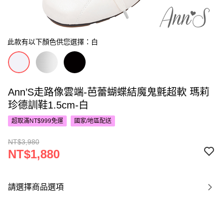
此款有以下顏色供您選擇：白
Ann’S走路像雲端-芭蕾蝴蝶結魔鬼氈超軟 瑪莉
珍德訓鞋1.5cm-白
超取滿NT$999免運
國家/地區配送
NT$3,980
NT$1,880
請選擇商品選項