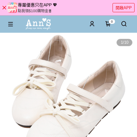
專屬優惠只在APP 💖
開啟APP
點我領$100購物金🧧
0
1
/
10