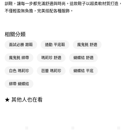
3.實際核准額度、可分期數及費用金額請依後續交易確認頁面所載為準。
便利好安心！
訓鞋，讓每一步都充滿舒適與時尚。這款鞋子以超柔軟材質打造，
4.訂單成立30分鐘內，如未前往確認交易或遇審核未通過，訂單將自動取
１．簡單：不需註冊會員、不需綁卡、不需儲值。
不僅輕盈無負擔，完美搭配各種服飾。
運送方式
消。如遇「轉專審核」未通過狀況，表示未達大哥付你分期系統評分，恕無
２．便利：只要手機號碼，簡訊認證，即可結帳。
法說明評估內容。
３．安心：先確認商品／服務後，再付款。
全家付款取貨
【繳款方式說明】
1.分期款項不併入電信帳單，「大哥付你分期」於每月結算日後寄送繳費提
每筆NT$100，滿NT$999(含以上)免運費
【「AFTEE先享後付」結帳流程】
醒簡訊。
相關分類
１．於結帳方式選擇「AFTEE先享後付」後，將跳轉至「AFTEE先享後付」
2.透過簡訊連結打開帳單後，可選擇「超商條碼／台灣大直營門市／銀行轉
付款後全家取貨
結帳頁面，進行簡訊認證並確認金額後，即可完成結帳。
帳／街口支付／iPASS MONEY」等通路繳費。
面試必勝 跟鞋
通勤 平底鞋
魔鬼氈 舒適
２．訂單成立數日內，您將收到繳費通知簡訊。
每筆NT$100，滿NT$999(含以上)免運費
３．收到繳費通知簡訊後14天內，點擊此簡訊中的連結，可透過四大超商／
【注意事項】
ATM／網路銀行／等多元方式進行付款，方視為交易完成。
萊爾富付款取貨
魔鬼氈 綁帶
瑪莉珍 舒適
蝴蝶結 舒適
1.本服務係由「台灣大哥大股份有限公司」（以下簡稱本公司）所提供，讓
※ 請注意：結帳手續完成當下不需立刻繳費，但若您需要取消訂單，請聯絡
用戶於交易時，得透過本服務購買商品或服務，並由商店將買賣／分期付款
每筆NT$100，滿NT$999(含以上)免運費
購買商品的店家。未經商家同意取消之訂單仍視為有效，需透過AFTEE先享
買賣價金債權讓與本公司後，依約使用本公司帳單繳交帳款。
白色 瑪莉珍
芭蕾 瑪莉珍
蝴蝶結 平底
後付繳納相關費用。
2.基於同意付款使用「大哥付你分期」之契約關係目的，商店將以您的個人
付款後萊爾富取貨
※ 交易是否成功請以「AFTEE先享後付 」之結帳頁面顯示為準，若有關於
資料（包含姓名、電話或地址）提供予台灣大哥大進項蒐集、處理及利用，
是否繳費成功／繳費後需取消欲退款等相關疑問，請聯繫「AFTEE先享後付
綁帶 蝴蝶結
每筆NT$100，滿NT$999(含以上)免運費
由本公司與您本人進行分期帳單所需資料之確認、核對及更正。
客戶支援中心」
https://netprotections.freshdesk.com/support/home
3.完整用戶服務條款，請詳閱以下連結：
https://oppay.tw/userRule
7-11付款取貨
【注意事項】
★ 其他人也在看
１．透過由恩沛科技股份有限公司提供之「AFTEE先享後付」服務完成之交
每筆NT$100，滿NT$999(含以上)免運費
易，需依本服務之必要範圍內提供個人資料，並將交易相關給付款項請求債
權轉讓予恩沛科技股份有限公司。
付款後7-11取貨
２．關於個人資料處理事宜，請瀏覽以下網址：
每筆NT$100，滿NT$999(含以上)免運費
https://aftee.tw/terms/#terms3
３．未成年的使用者請事先徵得法定代理人或監護人之同意方可使用