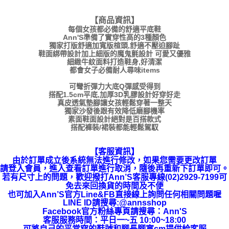
【商品資訊
】
每個女孩都必備的舒適平底鞋
Ann'S準備了實穿性高的3種顏色
獨家打版舒適加寬版楦頭,舒適不壓迫腳趾
鞋面綁帶設計加上細版的魔鬼氈設計 可愛又優雅
細緻牛紋面料打造鞋身,好清潔
都會女子必備耐人尋味items
可彎折彈力大底Q彈感受得到
搭配1.5cm平底,加厚3D乳膠設計好穿好走
真皮透氣墊腳讓女孩輕鬆穿著一整天
獨家沙發後跟有效降低磨腳機率
素面鞋面設計絕對是百搭款式
搭配褲裝/裙裝都能輕鬆駕馭
【客服資訊】
由於訂單成立後系統無法進行修改，如果您需要更改訂單
請登入會員，進入查看訂單進行取消，隨後再重新下訂單即可。
若有尺寸上的問題，歡迎撥打Ann’S客服專線(02)2929-7199可
免去來回換貨的時間及不便
也可加入Ann’S官方Line&FB直接線上詢問任何相關問題喔
LINE ID請搜尋:@annsshop
Facebook官方粉絲專頁請搜尋：Ann'S
客服服務時間：平日一~五 10:00~18:00
可將自己的平常穿的鞋號和腳長腳寬cm提供給客服