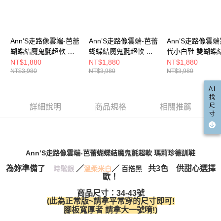
宅配
「AFTEE先享後付」，若未經同意申辦者引起之損失，本公司不負相關責
任。
每筆NT$100，滿NT$999(含以上)免運費
４．使用「AFTEE先享後付」時，將依據個別帳號之用戶狀況，依本公司即
時審查核予不同之上限額度；若仍有額度不足之情形，本公司將視審查結果
國家/地區配送(非順豐配送，勿填寫順豐智能櫃地址)
查看運費
Ann’S走路像雲端-芭蕾
Ann’S走路像雲端-芭蕾
Ann’S走路像雲
請求用戶進行身份認證。
５．嚴禁一人註冊多個帳號或使用他人資訊註冊。若發現惡意使用之情形，
蝴蝶結魔鬼氈超軟 瑪
蝴蝶結魔鬼氈超軟 瑪
代小白鞋 雙蝴蝶
國家/地區配送(限中國大陸地區)
查看運費
恩沛科技股份有限公司將有權停止該用戶之使用額度並採取法律行動。
莉珍德訓鞋1.5cm-銀
莉珍德訓鞋1.5cm-黑
軟膠底德訓鞋-白
NT$1,880
NT$1,880
NT$1,880
NT$3,980
NT$3,980
NT$3,980
AI
找
尺
詳細說明
商品規格
相關推薦
寸
Ann’S走路像雲端-芭蕾蝴蝶結魔鬼氈超軟 瑪莉珍德訓鞋
為妳準備了
／
／
共3色 供甜心選擇
時髦銀
溫柔米白
百搭黑
歐！
商品尺寸：34-43號
(此為正常版~請拿平常穿的尺寸即可!
腳板寬厚者 請拿大一號唷!
)