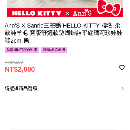
Ann’S X Sanrio三麗鷗 HELLO KITTY 聯名 柔
軟純羊毛 寬版舒適軟墊蝴蝶結平底瑪莉珍娃娃
鞋2cm-黑
超取滿NT$999免運
國家/地區配送
NT$4,280
NT$2,080
請選擇商品選項