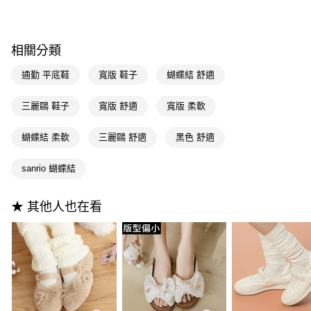
【繳款方式說明】
1.分期款項不併入電信帳單，「大哥付你分期」於每月結算日後寄送繳費提
每筆NT$100，滿NT$999(含以上)免運費
【「AFTEE先享後付」結帳流程】
醒簡訊。
１．於結帳方式選擇「AFTEE先享後付」後，將跳轉至「AFTEE先享後付」
2.透過簡訊連結打開帳單後，可選擇「超商條碼／台灣大直營門市／銀行轉
付款後全家取貨
結帳頁面，進行簡訊認證並確認金額後，即可完成結帳。
相關分類
帳／街口支付／iPASS MONEY」等通路繳費。
２．訂單成立數日內，您將收到繳費通知簡訊。
每筆NT$100，滿NT$999(含以上)免運費
３．收到繳費通知簡訊後14天內，點擊此簡訊中的連結，可透過四大超商／
通勤 平底鞋
寬版 鞋子
蝴蝶結 舒適
【注意事項】
ATM／網路銀行／等多元方式進行付款，方視為交易完成。
萊爾富付款取貨
1.本服務係由「台灣大哥大股份有限公司」（以下簡稱本公司）所提供，讓
※ 請注意：結帳手續完成當下不需立刻繳費，但若您需要取消訂單，請聯絡
用戶於交易時，得透過本服務購買商品或服務，並由商店將買賣／分期付款
三麗鷗 鞋子
寬版 舒適
寬版 柔軟
每筆NT$100，滿NT$999(含以上)免運費
購買商品的店家。未經商家同意取消之訂單仍視為有效，需透過AFTEE先享
買賣價金債權讓與本公司後，依約使用本公司帳單繳交帳款。
後付繳納相關費用。
2.基於同意付款使用「大哥付你分期」之契約關係目的，商店將以您的個人
付款後萊爾富取貨
※ 交易是否成功請以「AFTEE先享後付 」之結帳頁面顯示為準，若有關於
蝴蝶結 柔軟
三麗鷗 舒適
黑色 舒適
資料（包含姓名、電話或地址）提供予台灣大哥大進項蒐集、處理及利用，
是否繳費成功／繳費後需取消欲退款等相關疑問，請聯繫「AFTEE先享後付
每筆NT$100，滿NT$999(含以上)免運費
由本公司與您本人進行分期帳單所需資料之確認、核對及更正。
客戶支援中心」
https://netprotections.freshdesk.com/support/home
3.完整用戶服務條款，請詳閱以下連結：
https://oppay.tw/userRule
sanrio 蝴蝶結
7-11付款取貨
【注意事項】
１．透過由恩沛科技股份有限公司提供之「AFTEE先享後付」服務完成之交
每筆NT$100，滿NT$999(含以上)免運費
★ 其他人也在看
易，需依本服務之必要範圍內提供個人資料，並將交易相關給付款項請求債
權轉讓予恩沛科技股份有限公司。
付款後7-11取貨
２．關於個人資料處理事宜，請瀏覽以下網址：
每筆NT$100，滿NT$999(含以上)免運費
https://aftee.tw/terms/#terms3
３．未成年的使用者請事先徵得法定代理人或監護人之同意方可使用
宅配
「AFTEE先享後付」，若未經同意申辦者引起之損失，本公司不負相關責
任。
每筆NT$100，滿NT$999(含以上)免運費
４．使用「AFTEE先享後付」時，將依據個別帳號之用戶狀況，依本公司即
時審查核予不同之上限額度；若仍有額度不足之情形，本公司將視審查結果
國家/地區配送(非順豐配送，勿填寫順豐智能櫃地址)
查看運費