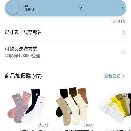
AI
找尺寸
尺寸表／試穿報告
付款與運送方式
超取滿NT$999免運
付款方式
信用卡一次付款
商品加價購 (47)
查看全部
信用卡分期付款
3 期 0 利率 每期
NT$693
21家銀行
6 期 0 利率 每期
NT$346
21家銀行
合作金庫商業銀行
第一商業銀行
華南商業銀行
彰化商業銀行
合作金庫商業銀行
第一商業銀行
購物金
上海商業儲蓄銀行
台北富邦商業銀行
華南商業銀行
彰化商業銀行
國泰世華商業銀行
兆豐國際商業銀行
超商取貨付款
上海商業儲蓄銀行
台北富邦商業銀行
臺灣中小企業銀行
台中商業銀行