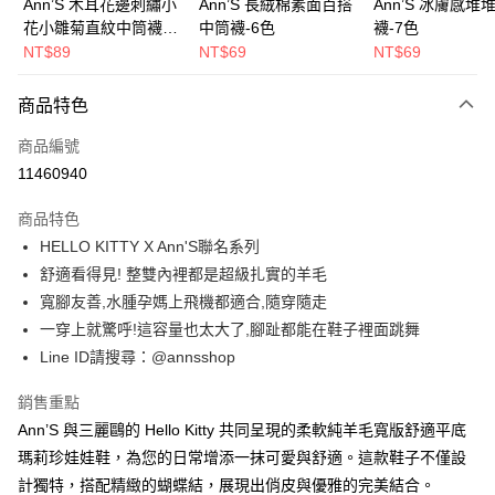
國泰世華商業銀行
兆豐國際商業銀行
Ann’S 木耳花邊刺繡小
Ann’S 長絨棉素面百搭
Ann’S 冰膚感堆
匯豐（台灣）商業銀行
華泰商業銀行
LINE Pay
臺灣中小企業銀行
台中商業銀行
花小雛菊直紋中筒襪-4
中筒襪-6色
襪-7色
聯邦商業銀行
遠東國際商業銀行
匯豐（台灣）商業銀行
華泰商業銀行
色
NT$89
NT$69
NT$69
Apple Pay
元大商業銀行
永豐商業銀行
聯邦商業銀行
遠東國際商業銀行
玉山商業銀行
星展（台灣）商業銀行
元大商業銀行
永豐商業銀行
街口支付
商品特色
台新國際商業銀行
中國信託商業銀行
玉山商業銀行
星展（台灣）商業銀行
台灣樂天信用卡公司
台新國際商業銀行
中國信託商業銀行
悠遊付
商品編號
台灣樂天信用卡公司
11460940
Google Pay
商品特色
全支付
HELLO KITTY X Ann'S聯名系列
大哥付你分期
舒適看得見! 整雙內裡都是超級扎實的羊毛
相關說明
寬腳友善,水腫孕媽上飛機都適合,隨穿隨走
【大哥付你分期使用說明】
一穿上就驚呼!這容量也太大了,腳趾都能在鞋子裡面跳舞
AFTEE先享後付
1.本服務由台灣大哥大提供，台灣大哥大用戶可立即使用無須另外申請。
Line ID請搜尋：@annsshop
2.付款方式選擇「大哥付你分期」，訂單成立後會自動跳轉到大哥付的交易
相關說明
流程，驗證手機門號後，選擇欲分期的期數、繳款截止日，確認付款後即完
【關於「AFTEE先享後付」】
成交易。
銷售重點
ATM付款
AFTEE先享後付是「在收到商品之後才付款」的支付方式。 讓您購物簡單
3.實際核准額度、可分期數及費用金額請依後續交易確認頁面所載為準。
便利好安心！
Ann’S 與三麗鷗的 Hello Kitty 共同呈現的柔軟純羊毛寬版舒適平底
4.訂單成立30分鐘內，如未前往確認交易或遇審核未通過，訂單將自動取
１．簡單：不需註冊會員、不需綁卡、不需儲值。
瑪莉珍娃娃鞋，為您的日常增添一抹可愛與舒適。這款鞋子不僅設
運送方式
消。如遇「轉專審核」未通過狀況，表示未達大哥付你分期系統評分，恕無
２．便利：只要手機號碼，簡訊認證，即可結帳。
法說明評估內容。
計獨特，搭配精緻的蝴蝶結，展現出俏皮與優雅的完美結合。
３．安心：先確認商品／服務後，再付款。
全家付款取貨