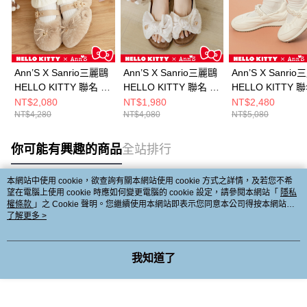
Ann’S X Sanrio三麗鷗
Ann’S X Sanrio三麗鷗
Ann’S X Sanri
HELLO KITTY 聯名 柔
HELLO KITTY 聯名 加
HELLO KITTY 
軟純羊毛 寬版舒適軟
寬版軟綿二舅拖 抽鬚
浸的柔軟真皮 後
NT$2,080
NT$1,980
NT$2,480
NT$4,280
NT$4,080
NT$5,080
墊蝴蝶結平底瑪莉珍娃
大蝴蝶結2cm-米白 (版
蝶結珍珠瑪莉珍
娃鞋2cm-杏
型偏小)
3cm-白
你可能有興趣的商品
全站排行
本網站中使用 cookie，欲查詢有關本網站使用 cookie 方式之詳情，及若您不希
望在電腦上使用 cookie 時應如何變更電腦的 cookie 設定，請參閱本網站「
隱私
熱門標籤
權條款
」之 Cookie 聲明。您繼續使用本網站即表示您同意本公司得按本網站使
用條款之 Cookie 聲明使用 cookie。
了解更多 >
我知道了