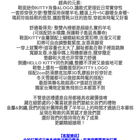
經典的元素:
鞋面迷你KITTY肖像&LOGO,讓款式更接近日常實穿性
一套即穿很方便!整雙採用保暖羊毛,體溫上升+5C腳暖全身暖~
瑪莉珍娃娃鞋的造型,擺脫雪靴以往的造型,穿起來時髦又好看
舒適看得見! 整雙內裡都是超級扎實的羊毛
(可搭配防水噴霧,保護鞋子能延長壽命)
鞋面KITTY金屬頭配上蝴蝶結和皮質扣帶,活潑又可愛
扣帶可自由調整鬆緊度,友善高腳背
一穿上就驚呼!這容量也太大了,腳趾都能在鞋子裡面跳舞
寬腳友善,水腫孕媽上飛機都適合,隨穿隨走
墊腳和大底也非常彈力舒適
側邊HELLO KITTY同色刺繡,整體不浮誇又偷偷地可愛
鞋墊上還有一個雞蛋型的KITTY LOGO
搭配2cm防滑膠底加厚3D乳膠設計好穿好走
冬天雪國都可以做甜美時髦的搭配!
最甜美聯名款超高CP值就在這裡
獨家台灣限定販售飛到日本都買不到
不管是送禮還是自用都極具收藏價值唷
藏在細節處的小驚喜就是我們要給女孩們的禮物
金屬&刺繡,我們的設計團隊耗費了半年以上的時間才通過日本審核
呈現在鞋款的高質感才是我們要
還好我們的堅持現在有了成果
更顯精細搶眼！
【客服資訊】