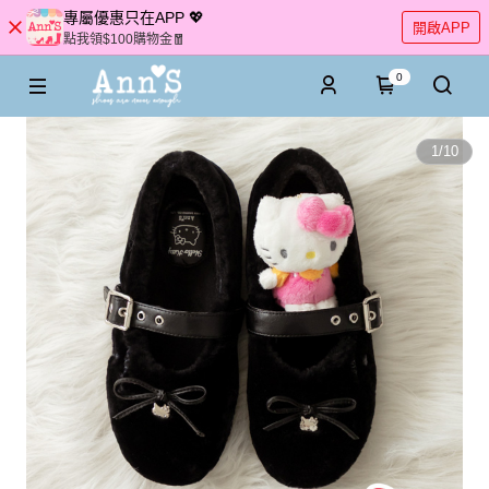
專屬優惠只在APP 💖
開啟APP
點我領$100購物金🧧
0
1
/
10