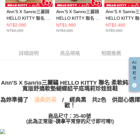
請求用戶進行身份認證。
５．嚴禁一人註冊多個帳號或使用他人資訊註冊。若發現惡意使用之情形，
國家/地區配送(限中國大陸地區)
查看運費
Ann’S X Sanrio三麗鷗
Ann’S X Sanrio三麗鷗
Ann’S X Sanri
恩沛科技股份有限公司將有權停止該用戶之使用額度並採取法律行動。
HELLO KITTY 聯名 柔
HELLO KITTY 聯名 加
HELLO KITTY 
軟純羊毛 寬版舒適軟
寬版軟綿二舅拖 抽鬚
浸的柔軟真皮 後
NT$2,080
NT$1,980
NT$2,480
NT$4,280
NT$4,080
NT$5,080
墊蝴蝶結平底瑪莉珍娃
大蝴蝶結2cm-米白 (版
蝶結珍珠瑪莉珍
娃鞋2cm-杏
型偏小)
3cm-白
詳細說明
商品規格
相關推薦
AI
找
尺
寸
Ann’S X Sanrio三麗鷗 HELLO KITTY 聯名 柔軟純羊毛
寬版舒適軟墊蝴蝶結平底瑪莉珍娃娃鞋
為妳準備了
/
共2色 供甜心選擇
溫柔奶茶
經典黑
歐！
商品尺寸：35-40號
(此為正常版~請拿平常穿的尺寸即可唷!
)