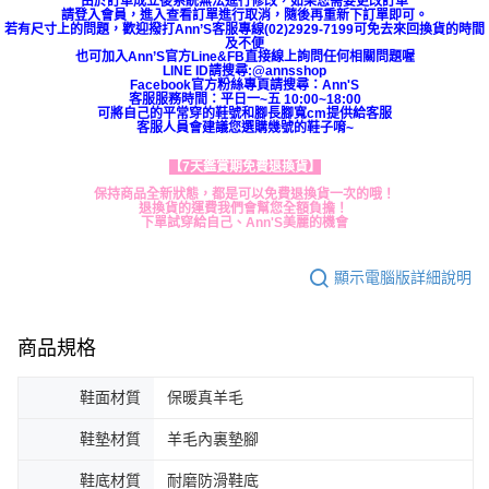
由於訂單成立後系統無法進行修改，如果您需要更改訂單
請登入會員，進入查看訂單進行取消，隨後再重新下訂單即可。
若有尺寸上的問題，歡迎撥打Ann’S客服專線(02)2929-7199可免去來回換貨的時間
及不便
也可加入Ann’S官方Line&FB直接線上詢問任何相關問題喔
LINE ID請搜尋:@annsshop
Facebook官方粉絲專頁請搜尋：Ann'S
客服服務時間：平日一~五 10:00~18:00
可將自己的平常穿的鞋號和腳長腳寬cm提供給客服
客服人員會建議您選購幾號的鞋子唷~
【7天鑑賞期免費退換貨】
保持商品全新狀態，都是可以免費退換貨一次的哦！
退換貨的運費我們會幫您全額負擔！
下單試穿給自己、Ann'S美麗的機會
顯示電腦版詳細說明
商品規格
鞋面材質
保暖真羊毛
鞋墊材質
羊毛內裏墊腳
鞋底材質
耐磨防滑鞋底