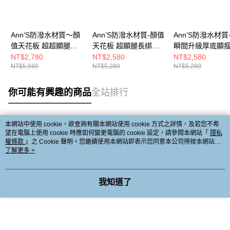
Ann’S防潑水材質～顏
Ann’S防潑水材質-顏值
Ann’S防潑水材質
值天花板 超超顯腿長
天花板 超顯腿長綁帶
瞬間升級厚底顯
綁帶毛線厚底短靴
厚底彈力短靴8.5cm-黑
層次短靴7.5cm-
NT$2,780
NT$2,580
NT$2,580
NT$5,580
NT$5,280
NT$5,280
8.5cm-黑
你可能有興趣的商品
全站排行
本網站中使用 cookie，欲查詢有關本網站使用 cookie 方式之詳情，及若您不希
熱門標籤
望在電腦上使用 cookie 時應如何變更電腦的 cookie 設定，請參閱本網站「
隱私
權條款
」之 Cookie 聲明。您繼續使用本網站即表示您同意本公司得按本網站使
用條款之 Cookie 聲明使用 cookie。
了解更多 >
我知道了