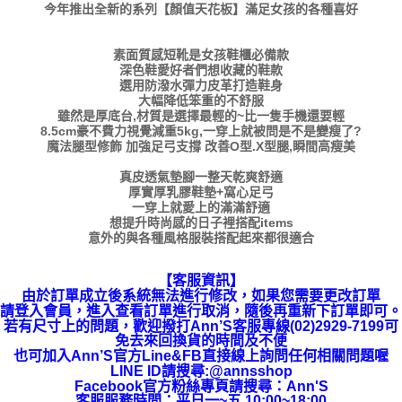
今年推出全新的系列【顏值天花板】滿足女孩的各種喜好
素面質感短靴是女孩鞋櫃必備款
深色鞋愛好者們想收藏的鞋款
選用防潑水彈力皮革打造鞋身
大幅降低笨重的不舒服
雖然是厚底台,材質是選擇最輕的~比一隻手機還要輕
8.5cm豪不費力視覺減重5kg,一穿上就被問是不是變瘦了?
魔法腿型修飾 加強足弓支撐 改善O型.X型腿,瞬間高瘦美
真皮透氣墊腳一整天乾爽舒適
厚實厚乳膠鞋墊+窩心足弓
一穿上就愛上的滿滿舒適
想提升時尚感的日子裡搭配items
意外的與各種風格服裝搭配起來都很適合
【客服資訊】
由於訂單成立後系統無法進行修改，如果您需要更改訂單
請登入會員，進入查看訂單進行取消，隨後再重新下訂單即可。
若有尺寸上的問題，歡迎撥打Ann’S客服專線(02)2929-7199可
免去來回換貨的時間及不便
也可加入Ann’S官方Line&FB直接線上詢問任何相關問題喔
LINE ID請搜尋:@annsshop
Facebook官方粉絲專頁請搜尋：Ann'S
客服服務時間：平日一~五 10:00~18:00