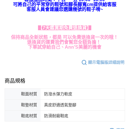
可將自己的平常穿的鞋號和腳長腳寬cm提供給客服
客服人員會建議您選購幾號的鞋子唷~
【7天鑑賞期免費退換貨】
保持商品全新狀態，都是 可以免費退換貨一次的哦！
退換貨的運費我們會幫您全額負擔！
下單試穿給自己、Ann'S美麗的機會
顯示電腦版詳細說明
商品規格
鞋面材質
防潑水彈力軟皮
鞋墊材質
真皮舒適透氣墊腳
鞋底材質
防滑耐磨鞋底