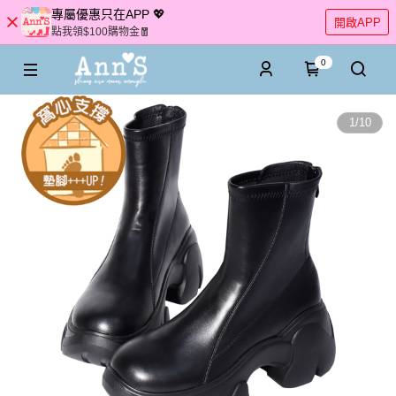
專屬優惠只在APP 💖
開啟APP
點我領$100購物金🧧
0
1
/
10