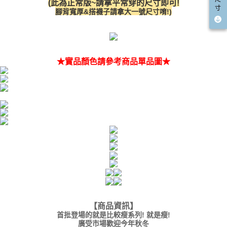
(此為正常版~請拿平常穿的尺寸即可!
５．嚴禁一人註冊多個帳號或使用他人資訊註冊。若發現惡意使用之情形，
國家/地區配送(限中國大陸地區)
查看運費
寸
恩沛科技股份有限公司將有權停止該用戶之使用額度並採取法律行動。
腳背寬厚&搭襪子請拿大一號尺寸唷!)
★實品顏色請參考商品單品圖★
【商品資訊
】
首批登場的就是比較瘦系列! 就是瘦!
廣受市場歡迎今年秋冬