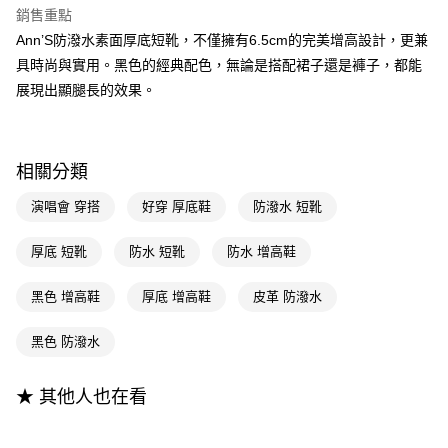
聯邦商業銀行
遠東國際商業銀行
銷售重點
匯豐（台灣）商業銀行
華泰商業銀行
Apple Pay
元大商業銀行
永豐商業銀行
Ann’S防潑水素面厚底短靴，不僅擁有6.5cm的完美增高設計，更兼
聯邦商業銀行
遠東國際商業銀行
玉山商業銀行
星展（台灣）商業銀行
元大商業銀行
永豐商業銀行
具時尚與實用。黑色的經典配色，無論是搭配裙子還是褲子，都能
街口支付
台新國際商業銀行
中國信託商業銀行
玉山商業銀行
星展（台灣）商業銀行
展現出顯腿長的效果。
台灣樂天信用卡公司
台新國際商業銀行
中國信託商業銀行
悠遊付
台灣樂天信用卡公司
Google Pay
相關分類
全支付
演唱會 穿搭
好穿 厚底鞋
防潑水 短靴
大哥付你分期
相關說明
厚底 短靴
防水 短靴
防水 增高鞋
【大哥付你分期使用說明】
AFTEE先享後付
1.本服務由台灣大哥大提供，台灣大哥大用戶可立即使用無須另外申請。
黑色 增高鞋
厚底 增高鞋
皮革 防潑水
2.付款方式選擇「大哥付你分期」，訂單成立後會自動跳轉到大哥付的交易
相關說明
流程，驗證手機門號後，選擇欲分期的期數、繳款截止日，確認付款後即完
【關於「AFTEE先享後付」】
成交易。
ATM付款
黑色 防潑水
AFTEE先享後付是「在收到商品之後才付款」的支付方式。 讓您購物簡單
3.實際核准額度、可分期數及費用金額請依後續交易確認頁面所載為準。
便利好安心！
4.訂單成立30分鐘內，如未前往確認交易或遇審核未通過，訂單將自動取
１．簡單：不需註冊會員、不需綁卡、不需儲值。
運送方式
消。如遇「轉專審核」未通過狀況，表示未達大哥付你分期系統評分，恕無
★ 其他人也在看
２．便利：只要手機號碼，簡訊認證，即可結帳。
法說明評估內容。
３．安心：先確認商品／服務後，再付款。
全家付款取貨
【繳款方式說明】
1.分期款項不併入電信帳單，「大哥付你分期」於每月結算日後寄送繳費提