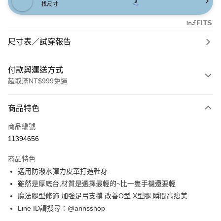
找尺寸
尺寸表／試穿報告
付款與運送方式
超取滿NT$999免運
付款方式
商品特色
信用卡一次付款
商品編號
信用卡分期付款
11394656
3 期 0 利率 每期
NT$860
21家銀行
商品特色
6 期 0 利率 每期
NT$430
21家銀行
合作金庫商業銀行
第一商業銀行
選用防潑水彈力皮革打造鞋身
華南商業銀行
彰化商業銀行
合作金庫商業銀行
第一商業銀行
購物金
雖然是厚底台,材質是選擇最輕的~比一隻手機還要輕
上海商業儲蓄銀行
台北富邦商業銀行
華南商業銀行
彰化商業銀行
國泰世華商業銀行
兆豐國際商業銀行
魔法腿型修飾 加強足弓支撐 改善O型.X型腿,瞬間高瘦美
超商取貨付款
上海商業儲蓄銀行
台北富邦商業銀行
臺灣中小企業銀行
台中商業銀行
Line ID請搜尋：@annsshop
國泰世華商業銀行
兆豐國際商業銀行
匯豐（台灣）商業銀行
華泰商業銀行
LINE Pay
臺灣中小企業銀行
台中商業銀行