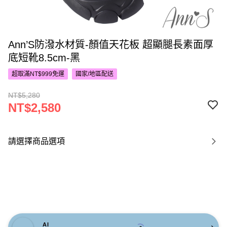
Ann’S防潑水材質-顏值天花板 超顯腿長素面厚
底短靴8.5cm-黑
超取滿NT$999免運
國家/地區配送
NT$5,280
NT$2,580
請選擇商品選項
AI