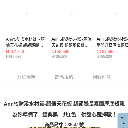
每筆NT$100，滿NT$999(含以上)免運費
【「AFTEE先享後付」結帳流程】
醒簡訊。
１．於結帳方式選擇「AFTEE先享後付」後，將跳轉至「AFTEE先享後付」
2.透過簡訊連結打開帳單後，可選擇「超商條碼／台灣大直營門市／銀行轉
付款後全家取貨
結帳頁面，進行簡訊認證並確認金額後，即可完成結帳。
帳／街口支付／iPASS MONEY」等通路繳費。
２．訂單成立數日內，您將收到繳費通知簡訊。
每筆NT$100，滿NT$999(含以上)免運費
３．收到繳費通知簡訊後14天內，點擊此簡訊中的連結，可透過四大超商／
【注意事項】
ATM／網路銀行／等多元方式進行付款，方視為交易完成。
萊爾富付款取貨
1.本服務係由「台灣大哥大股份有限公司」（以下簡稱本公司）所提供，讓
※ 請注意：結帳手續完成當下不需立刻繳費，但若您需要取消訂單，請聯絡
用戶於交易時，得透過本服務購買商品或服務，並由商店將買賣／分期付款
每筆NT$100，滿NT$999(含以上)免運費
購買商品的店家。未經商家同意取消之訂單仍視為有效，需透過AFTEE先享
Ann’S防潑水材質～顏
Ann’S防潑水材質-顏值
Ann’S防潑水材質
買賣價金債權讓與本公司後，依約使用本公司帳單繳交帳款。
後付繳納相關費用。
2.基於同意付款使用「大哥付你分期」之契約關係目的，商店將以您的個人
值天花板 超超顯腿長
天花板 超顯腿長綁帶
瞬間升級厚底顯
付款後萊爾富取貨
※ 交易是否成功請以「AFTEE先享後付 」之結帳頁面顯示為準，若有關於
資料（包含姓名、電話或地址）提供予台灣大哥大進項蒐集、處理及利用，
綁帶毛線厚底短靴
厚底彈力短靴8.5cm-黑
層次短靴7.5cm-
NT$2,780
NT$2,580
NT$2,580
是否繳費成功／繳費後需取消欲退款等相關疑問，請聯繫「AFTEE先享後付
每筆NT$100，滿NT$999(含以上)免運費
由本公司與您本人進行分期帳單所需資料之確認、核對及更正。
NT$5,580
NT$5,280
NT$5,280
8.5cm-黑
客戶支援中心」
https://netprotections.freshdesk.com/support/home
3.完整用戶服務條款，請詳閱以下連結：
https://oppay.tw/userRule
7-11付款取貨
【注意事項】
１．透過由恩沛科技股份有限公司提供之「AFTEE先享後付」服務完成之交
每筆NT$100，滿NT$999(含以上)免運費
詳細說明
商品規格
相關推薦
易，需依本服務之必要範圍內提供個人資料，並將交易相關給付款項請求債
權轉讓予恩沛科技股份有限公司。
付款後7-11取貨
２．關於個人資料處理事宜，請瀏覽以下網址：
每筆NT$100，滿NT$999(含以上)免運費
https://aftee.tw/terms/#terms3
３．未成年的使用者請事先徵得法定代理人或監護人之同意方可使用
宅配
Ann’S防潑水材質-顏值天花板 超顯腿長素面厚底短靴
「AFTEE先享後付」，若未經同意申辦者引起之損失，本公司不負相關責
任。
每筆NT$100，滿NT$999(含以上)免運費
４．使用「AFTEE先享後付」時，將依據個別帳號之用戶狀況，依本公司即
為妳準備了 經典黑
共1色 供甜心選擇歐！
AI
時審查核予不同之上限額度；若仍有額度不足之情形，本公司將視審查結果
國家/地區配送(非順豐配送，勿填寫順豐智能櫃地址)
查看運費
找
請求用戶進行身份認證。
商品尺寸：35-41號
尺