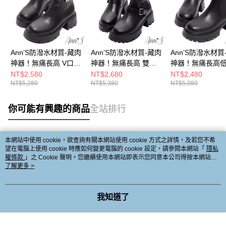
Ann’S防潑水材質-藏肉
Ann’S防潑水材質-藏肉
Ann’S防潑水材質
神器！無痛長高 V口厚
神器！無痛長高 雙釦
神器！無痛長高
底短靴6.5cm-黑
切爾西厚底短靴6.5cm-
爾西厚底短靴6.5c
NT$2,580
NT$2,680
NT$2,480
NT$5,280
NT$5,380
NT$5,080
黑
你可能有興趣的商品
全站排行
本網站中使用 cookie，欲查詢有關本網站使用 cookie 方式之詳情，及若您不希
熱門標籤
望在電腦上使用 cookie 時應如何變更電腦的 cookie 設定，請參閱本網站「
隱私
權條款
」之 Cookie 聲明。您繼續使用本網站即表示您同意本公司得按本網站使
用條款之 Cookie 聲明使用 cookie。
了解更多 >
我知道了