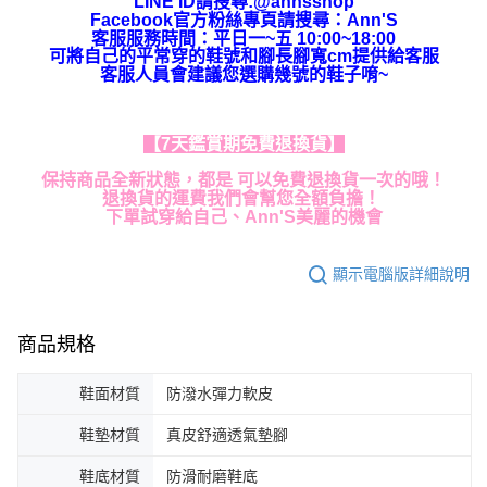
LINE ID請搜尋:@annsshop
Facebook官方粉絲專頁請搜尋：Ann'S
客服服務時間：平日一~五 10:00~18:00
可將自己的平常穿的鞋號和腳長腳寬cm提供給客服
客服人員會建議您選購幾號的鞋子唷~
【7天鑑賞期免費退換貨】
保持商品全新狀態，都是 可以免費退換貨一次的哦！
退換貨的運費我們會幫您全額負擔！
下單試穿給自己、Ann'S美麗的機會
顯示電腦版詳細說明
商品規格
鞋面材質
防潑水彈力軟皮
鞋墊材質
真皮舒適透氣墊腳
鞋底材質
防滑耐磨鞋底