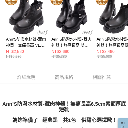
每筆NT$100，滿NT$999(含以上)免運費
【「AFTEE先享後付」結帳流程】
醒簡訊。
１．於結帳方式選擇「AFTEE先享後付」後，將跳轉至「AFTEE先享後付」
2.透過簡訊連結打開帳單後，可選擇「超商條碼／台灣大直營門市／銀行轉
付款後全家取貨
結帳頁面，進行簡訊認證並確認金額後，即可完成結帳。
帳／街口支付／iPASS MONEY」等通路繳費。
２．訂單成立數日內，您將收到繳費通知簡訊。
每筆NT$100，滿NT$999(含以上)免運費
３．收到繳費通知簡訊後14天內，點擊此簡訊中的連結，可透過四大超商／
【注意事項】
ATM／網路銀行／等多元方式進行付款，方視為交易完成。
萊爾富付款取貨
1.本服務係由「台灣大哥大股份有限公司」（以下簡稱本公司）所提供，讓
※ 請注意：結帳手續完成當下不需立刻繳費，但若您需要取消訂單，請聯絡
用戶於交易時，得透過本服務購買商品或服務，並由商店將買賣／分期付款
每筆NT$100，滿NT$999(含以上)免運費
購買商品的店家。未經商家同意取消之訂單仍視為有效，需透過AFTEE先享
Ann’S防潑水材質-藏肉
Ann’S防潑水材質-藏肉
Ann’S防潑水材質
買賣價金債權讓與本公司後，依約使用本公司帳單繳交帳款。
後付繳納相關費用。
2.基於同意付款使用「大哥付你分期」之契約關係目的，商店將以您的個人
神器！無痛長高 V口厚
神器！無痛長高 雙釦
神器！無痛長高
付款後萊爾富取貨
※ 交易是否成功請以「AFTEE先享後付 」之結帳頁面顯示為準，若有關於
資料（包含姓名、電話或地址）提供予台灣大哥大進項蒐集、處理及利用，
底短靴6.5cm-黑
切爾西厚底短靴6.5cm-
爾西厚底短靴6.5c
NT$2,580
NT$2,680
NT$2,480
是否繳費成功／繳費後需取消欲退款等相關疑問，請聯繫「AFTEE先享後付
每筆NT$100，滿NT$999(含以上)免運費
由本公司與您本人進行分期帳單所需資料之確認、核對及更正。
NT$5,280
NT$5,380
NT$5,080
黑
客戶支援中心」
https://netprotections.freshdesk.com/support/home
3.完整用戶服務條款，請詳閱以下連結：
https://oppay.tw/userRule
7-11付款取貨
【注意事項】
１．透過由恩沛科技股份有限公司提供之「AFTEE先享後付」服務完成之交
每筆NT$100，滿NT$999(含以上)免運費
詳細說明
商品規格
相關推薦
易，需依本服務之必要範圍內提供個人資料，並將交易相關給付款項請求債
權轉讓予恩沛科技股份有限公司。
付款後7-11取貨
２．關於個人資料處理事宜，請瀏覽以下網址：
每筆NT$100，滿NT$999(含以上)免運費
https://aftee.tw/terms/#terms3
３．未成年的使用者請事先徵得法定代理人或監護人之同意方可使用
宅配
Ann’S防潑水材質-藏肉神器！無痛長高6.5cm素面厚底
「AFTEE先享後付」，若未經同意申辦者引起之損失，本公司不負相關責
任。
短靴
每筆NT$100，滿NT$999(含以上)免運費
４．使用「AFTEE先享後付」時，將依據個別帳號之用戶狀況，依本公司即
時審查核予不同之上限額度；若仍有額度不足之情形，本公司將視審查結果
為妳準備了 經典黑
共1色 供甜心選擇歐！
國家/地區配送(非順豐配送，勿填寫順豐智能櫃地址)
查看運費
AI
請求用戶進行身份認證。
找