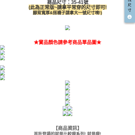
５．嚴禁一人註冊多個帳號或使用他人資訊註冊。若發現惡意使用之情形，
商品尺寸：35-41號
國家/地區配送(限中國大陸地區)
查看運費
尺
恩沛科技股份有限公司將有權停止該用戶之使用額度並採取法律行動。
(此為正常版~請拿平常穿的尺寸即可!
寸
腳背寬厚&搭襪子請拿大一號尺寸唷!)
★實品顏色請參考商品單品圖★
【商品資訊
】
首批登場的就是比較瘦系列! 就是瘦!