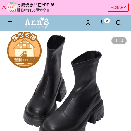
專屬優惠只在APP 💖
開啟APP
點我領$100購物金🧧
0
1
/
10