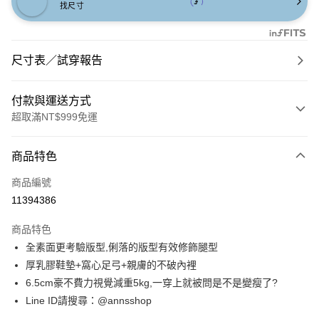
找尺寸
尺寸表／試穿報告
付款與運送方式
超取滿NT$999免運
付款方式
商品特色
信用卡一次付款
商品編號
信用卡分期付款
11394386
3 期 0 利率 每期
NT$826
21家銀行
商品特色
6 期 0 利率 每期
NT$413
21家銀行
合作金庫商業銀行
第一商業銀行
全素面更考驗版型,俐落的版型有效修飾腿型
華南商業銀行
彰化商業銀行
合作金庫商業銀行
第一商業銀行
購物金
厚乳膠鞋墊+窩心足弓+親膚的不破內裡
上海商業儲蓄銀行
台北富邦商業銀行
華南商業銀行
彰化商業銀行
國泰世華商業銀行
兆豐國際商業銀行
6.5cm豪不費力視覺減重5kg,一穿上就被問是不是變瘦了?
超商取貨付款
上海商業儲蓄銀行
台北富邦商業銀行
臺灣中小企業銀行
台中商業銀行
Line ID請搜尋：@annsshop
國泰世華商業銀行
兆豐國際商業銀行
匯豐（台灣）商業銀行
華泰商業銀行
LINE Pay
臺灣中小企業銀行
台中商業銀行