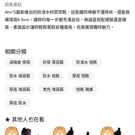
聯邦商業銀行
遠東國際商業銀行
銷售重點
匯豐（台灣）商業銀行
華泰商業銀行
Apple Pay
元大商業銀行
永豐商業銀行
Ann’S最新推出的防潑水材質短靴，這款藏肉神器不僅時尚，還能無
聯邦商業銀行
遠東國際商業銀行
玉山商業銀行
星展（台灣）商業銀行
元大商業銀行
永豐商業銀行
痛增高6.5cm，讓妳的每一步都充滿自信。無論是搭配裙裝還是褲
街口支付
台新國際商業銀行
中國信託商業銀行
玉山商業銀行
星展（台灣）商業銀行
裝，素面設計讓妳輕鬆駕馭各種風格，完美展現獨特魅力。
台灣樂天信用卡公司
台新國際商業銀行
中國信託商業銀行
悠遊付
台灣樂天信用卡公司
Google Pay
相關分類
全支付
演唱會 穿搭
好穿 厚底鞋
防潑水 短靴
大哥付你分期
相關說明
防水 增高鞋
防水 短靴
厚底 短靴
【大哥付你分期使用說明】
AFTEE先享後付
1.本服務由台灣大哥大提供，台灣大哥大用戶可立即使用無須另外申請。
厚底 增高鞋
黑色 增高鞋
短靴 親膚
2.付款方式選擇「大哥付你分期」，訂單成立後會自動跳轉到大哥付的交易
相關說明
流程，驗證手機門號後，選擇欲分期的期數、繳款截止日，確認付款後即完
【關於「AFTEE先享後付」】
成交易。
ATM付款
厚底 防水
AFTEE先享後付是「在收到商品之後才付款」的支付方式。 讓您購物簡單
3.實際核准額度、可分期數及費用金額請依後續交易確認頁面所載為準。
便利好安心！
4.訂單成立30分鐘內，如未前往確認交易或遇審核未通過，訂單將自動取
１．簡單：不需註冊會員、不需綁卡、不需儲值。
運送方式
消。如遇「轉專審核」未通過狀況，表示未達大哥付你分期系統評分，恕無
★ 其他人也在看
２．便利：只要手機號碼，簡訊認證，即可結帳。
法說明評估內容。
３．安心：先確認商品／服務後，再付款。
全家付款取貨
【繳款方式說明】
1.分期款項不併入電信帳單，「大哥付你分期」於每月結算日後寄送繳費提