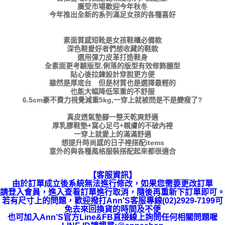
廣受市場歡迎今年秋冬
今年推出全新的系列滿足女孩的各種喜好
素面質感短靴是女孩鞋櫃必備款
深色鞋愛好者們想收藏的鞋款
選用彈力皮革打造鞋身
全素面更考驗版型,俐落的版型有效修飾腿型
貼心後拉鍊設計穿脫更方便
雖然是厚底台 但是材質也是選擇最輕的
也能大幅降低笨重的不舒服
6.5cm豪不費力視覺減重5kg,一穿上就被問是不是變瘦了?
真皮透氣墊腳一整天乾爽舒適
厚乳膠鞋墊+窩心足弓+親膚的不破內裡
一穿上就愛上的滿滿舒適
想提升時尚感的日子裡搭配items
意外的與各種風格服裝搭配起來都很適合
【客服資訊】
由於訂單成立後系統無法進行修改，如果您需要更改訂單
請登入會員，進入查看訂單進行取消，隨後再重新下訂單即可。
若有尺寸上的問題，歡迎撥打Ann’S客服專線(02)2929-7199可
免去來回換貨的時間及不便
也可加入Ann’S官方Line&FB直接線上詢問任何相關問題喔