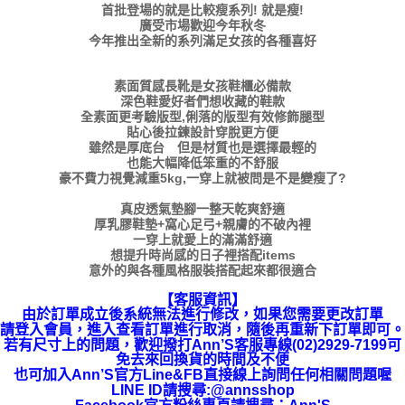
首批登場的就是比較瘦系列! 就是瘦!
廣受市場歡迎今年秋冬
今年推出全新的系列滿足女孩的各種喜好
素面質感長靴是女孩鞋櫃必備款
深色鞋愛好者們想收藏的鞋款
全素面更考驗版型,俐落的版型有效修飾腿型
貼心後拉鍊設計穿脫更方便
雖然是厚底台 但是材質也是選擇最輕的
也能大幅降低笨重的不舒服
豪不費力視覺減重5kg,一穿上就被問是不是變瘦了?
真皮透氣墊腳一整天乾爽舒適
厚乳膠鞋墊+窩心足弓+親膚的不破內裡
一穿上就愛上的滿滿舒適
想提升時尚感的日子裡搭配items
意外的與各種風格服裝搭配起來都很適合
【客服資訊】
由於訂單成立後系統無法進行修改，如果您需要更改訂單
請登入會員，進入查看訂單進行取消，隨後再重新下訂單即可。
若有尺寸上的問題，歡迎撥打Ann’S客服專線(02)2929-7199可
免去來回換貨的時間及不便
也可加入Ann’S官方Line&FB直接線上詢問任何相關問題喔
LINE ID請搜尋:@annsshop