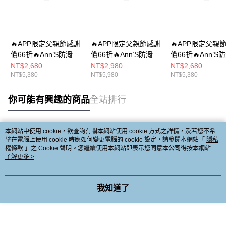
🔥APP限定父親節感謝
🔥APP限定父親節感謝
🔥APP限定父親
價66折🔥Ann’S防潑水
價66折🔥Ann’S防潑水
價66折🔥Ann’S
材質-腿型瞬間升級厚
材質-腿型瞬間升級 厚
材質-走整天都不
NT$2,680
NT$2,980
NT$2,680
NT$5,380
NT$5,980
NT$5,380
底釦帶顯瘦短靴 7.5cm
底顯瘦素面長靴7.5cm-
計感翻折釦帶顯
- 黑
黑
6cm-黑
你可能有興趣的商品
全站排行
本網站中使用 cookie，欲查詢有關本網站使用 cookie 方式之詳情，及若您不希
熱門標籤
望在電腦上使用 cookie 時應如何變更電腦的 cookie 設定，請參閱本網站「
隱私
權條款
」之 Cookie 聲明。您繼續使用本網站即表示您同意本公司得按本網站使
用條款之 Cookie 聲明使用 cookie。
了解更多 >
我知道了