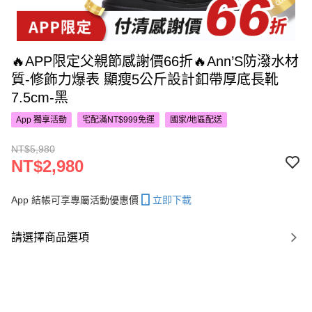
🔥APP限定父親節感謝價66折🔥Ann’S防潑水材
質-修飾力爆表 顯瘦5公斤設計釦帶厚底長靴
7.5cm-黑
App 獨享活動
宅配滿NT$999免運
國家/地區配送
NT$5,980
NT$2,980
App 結帳可享專屬活動優惠價
立即下載
請選擇商品選項