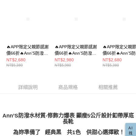
【繳款方式說明】
1.分期款項不併入電信帳單，「大哥付你分期」於每月結算日後寄送繳費提
每筆NT$100，滿NT$999(含以上)免運費
【「AFTEE先享後付」結帳流程】
醒簡訊。
１．於結帳方式選擇「AFTEE先享後付」後，將跳轉至「AFTEE先享後付」
2.透過簡訊連結打開帳單後，可選擇「超商條碼／台灣大直營門市／銀行轉
國家/地區配送(非順豐配送，勿填寫順豐智能櫃地址)
查看運費
結帳頁面，進行簡訊認證並確認金額後，即可完成結帳。
帳／街口支付／iPASS MONEY」等通路繳費。
２．訂單成立數日內，您將收到繳費通知簡訊。
國家/地區配送(限中國大陸地區)
查看運費
３．收到繳費通知簡訊後14天內，點擊此簡訊中的連結，可透過四大超商／
【注意事項】
ATM／網路銀行／等多元方式進行付款，方視為交易完成。
1.本服務係由「台灣大哥大股份有限公司」（以下簡稱本公司）所提供，讓
※ 請注意：結帳手續完成當下不需立刻繳費，但若您需要取消訂單，請聯絡
用戶於交易時，得透過本服務購買商品或服務，並由商店將買賣／分期付款
🔥APP限定父親節感謝
🔥APP限定父親節感謝
🔥APP限定父親
購買商品的店家。未經商家同意取消之訂單仍視為有效，需透過AFTEE先享
買賣價金債權讓與本公司後，依約使用本公司帳單繳交帳款。
後付繳納相關費用。
價66折🔥Ann’S防潑水
價66折🔥Ann’S防潑水
價66折🔥Ann’S
2.基於同意付款使用「大哥付你分期」之契約關係目的，商店將以您的個人
※ 交易是否成功請以「AFTEE先享後付 」之結帳頁面顯示為準，若有關於
材質-腿型瞬間升級厚
材質-腿型瞬間升級 厚
材質-走整天都不
NT$2,680
NT$2,980
NT$2,680
資料（包含姓名、電話或地址）提供予台灣大哥大進項蒐集、處理及利用，
是否繳費成功／繳費後需取消欲退款等相關疑問，請聯繫「AFTEE先享後付
NT$5,380
NT$5,980
NT$5,380
底釦帶顯瘦短靴 7.5cm
底顯瘦素面長靴7.5cm-
計感翻折釦帶顯
由本公司與您本人進行分期帳單所需資料之確認、核對及更正。
客戶支援中心」
https://netprotections.freshdesk.com/support/home
3.完整用戶服務條款，請詳閱以下連結：
https://oppay.tw/userRule
- 黑
黑
6cm-黑
【注意事項】
１．透過由恩沛科技股份有限公司提供之「AFTEE先享後付」服務完成之交
詳細說明
商品規格
相關推薦
易，需依本服務之必要範圍內提供個人資料，並將交易相關給付款項請求債
權轉讓予恩沛科技股份有限公司。
２．關於個人資料處理事宜，請瀏覽以下網址：
https://aftee.tw/terms/#terms3
３．未成年的使用者請事先徵得法定代理人或監護人之同意方可使用
Ann’S防潑水材質-修飾力爆表 顯瘦5公斤設計釦帶厚底
「AFTEE先享後付」，若未經同意申辦者引起之損失，本公司不負相關責
長靴
任。
AI
４．使用「AFTEE先享後付」時，將依據個別帳號之用戶狀況，依本公司即
為妳準備了 經典黑
共1色 供甜心選擇歐！
找
時審查核予不同之上限額度；若仍有額度不足之情形，本公司將視審查結果