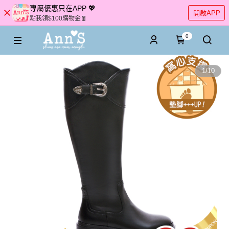
專屬優惠只在APP 💖
開啟APP
點我領$100購物金🧧
0
1
/
10