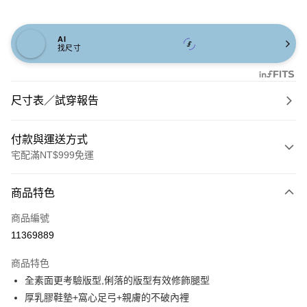
AI
找尺寸
尺寸表／試穿報告
付款與運送方式
宅配滿NT$999免運
付款方式
商品特色
信用卡一次付款
商品編號
信用卡分期付款
11369889
3 期 0 利率 每期
NT$993
21家銀行
商品特色
6 期 0 利率 每期
NT$496
21家銀行
合作金庫商業銀行
第一商業銀行
全素面更考驗版型,俐落的版型有效修飾腿型
華南商業銀行
彰化商業銀行
合作金庫商業銀行
第一商業銀行
購物金
厚乳膠鞋墊+窩心足弓+親膚的不破內裡
上海商業儲蓄銀行
台北富邦商業銀行
華南商業銀行
彰化商業銀行