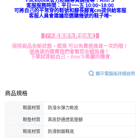
Facebook官方粉絲專頁請搜尋：Ann'S
客服服務時間：平日一~五 10:00~18:00
可將自己的平常穿的鞋號和腳長腳寬cm提供給客服
客服人員會建議您選購幾號的鞋子唷~
【7天鑑賞期免費退換貨】
保持商品全新狀態，都是 可以免費退換貨一次的哦！
退換貨的運費我們會幫您全額負擔！
下單試穿給自己、Ann'S美麗的機會
顯示電腦版詳細說明
商品規格
鞋面材質
防潑水彈力軟皮
鞋墊材質
真皮舒適透氣墊腳
鞋底材質
防滑耐磨鞋底