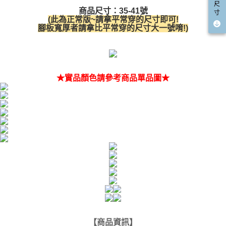
尺
請求用戶進行身份認證。
商品尺寸：35-41號
寸
５．嚴禁一人註冊多個帳號或使用他人資訊註冊。若發現惡意使用之情形，
(此為正常版~請拿平常穿的尺寸即可!
恩沛科技股份有限公司將有權停止該用戶之使用額度並採取法律行動。
腳板寬厚者請拿比平常穿的尺寸大一號唷!)
★實品顏色請參考商品單品圖★
【商品資訊
】