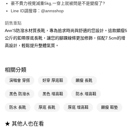
國泰世華商業銀行
兆豐國際商業銀行
豪不費力視覺減重5kg,一穿上就被問是不是變瘦了?
LINE Pay
上海商業儲蓄銀行
台北富邦商業銀行
臺灣中小企業銀行
台中商業銀行
Line ID請搜尋：@annsshop
國泰世華商業銀行
兆豐國際商業銀行
匯豐（台灣）商業銀行
華泰商業銀行
Apple Pay
臺灣中小企業銀行
台中商業銀行
聯邦商業銀行
遠東國際商業銀行
銷售重點
匯豐（台灣）商業銀行
華泰商業銀行
街口支付
元大商業銀行
永豐商業銀行
Ann'S防潑水材質長靴，專為追求時尚與舒適的您設計。這款顯瘦5
聯邦商業銀行
遠東國際商業銀行
玉山商業銀行
星展（台灣）商業銀行
元大商業銀行
永豐商業銀行
公斤的釦帶厚底長靴，讓您的腳踝線條更加修飾，搭配7.5cm的增
悠遊付
台新國際商業銀行
中國信託商業銀行
玉山商業銀行
星展（台灣）商業銀行
高設計，輕鬆提升整體氣質。
台灣樂天信用卡公司
台新國際商業銀行
中國信託商業銀行
Google Pay
台灣樂天信用卡公司
全支付
相關分類
大哥付你分期
相關說明
演唱會 穿搭
好穿 厚底鞋
顯瘦 長靴
【大哥付你分期使用說明】
AFTEE先享後付
1.本服務由台灣大哥大提供，台灣大哥大用戶可立即使用無須另外申請。
黑色 防潑水
黑色 增高鞋
防水 增高鞋
2.付款方式選擇「大哥付你分期」，訂單成立後會自動跳轉到大哥付的交易
相關說明
流程，驗證手機門號後，選擇欲分期的期數、繳款截止日，確認付款後即完
【關於「AFTEE先享後付」】
防水 長靴
厚底 長靴
厚底 增高鞋
顯瘦 鞋墊
成交易。
ATM付款
AFTEE先享後付是「在收到商品之後才付款」的支付方式。 讓您購物簡單
3.實際核准額度、可分期數及費用金額請依後續交易確認頁面所載為準。
便利好安心！
4.訂單成立30分鐘內，如未前往確認交易或遇審核未通過，訂單將自動取
１．簡單：不需註冊會員、不需綁卡、不需儲值。
★ 其他人也在看
運送方式
消。如遇「轉專審核」未通過狀況，表示未達大哥付你分期系統評分，恕無
２．便利：只要手機號碼，簡訊認證，即可結帳。
法說明評估內容。
３．安心：先確認商品／服務後，再付款。
宅配