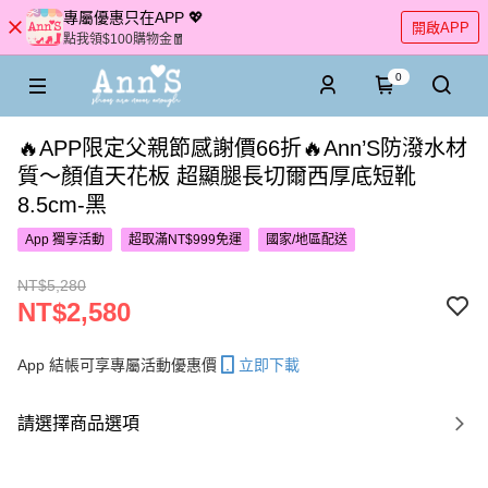
專屬優惠只在APP 💖
開啟APP
點我領$100購物金🧧
0
🔥APP限定父親節感謝價66折🔥Ann’S防潑水材
質～顏值天花板 超顯腿長切爾西厚底短靴
8.5cm-黑
App 獨享活動
超取滿NT$999免運
國家/地區配送
NT$5,280
NT$2,580
App 結帳可享專屬活動優惠價
立即下載
請選擇商品選項