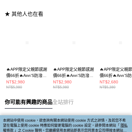
★ 其他人也在看
🔥APP限定父親節感謝
🔥APP限定父親節感謝
🔥APP限定父親
價66折🔥Ann’S防潑水
價66折🔥Ann’S防潑水
價66折🔥Ann’S
材質 顏值天花板~超顯
材質-腿型瞬間升級 厚
材質-腿型瞬間升
NT$2,980
NT$2,980
NT$2,680
NT$5,980
NT$5,980
NT$5,380
腿長素面厚底及膝長靴
底顯瘦素面長靴7.5cm-
底釦帶顯瘦短靴 7.
8.5cm-黑
黑
- 黑
你可能有興趣的商品
全站排行
本網站中使用 cookie，欲查詢有關本網站使用 cookie 方式之詳情，及若您不希
熱門標籤
望在電腦上使用 cookie 時應如何變更電腦的 cookie 設定，請參閱本網站「
隱私
權條款
」之 Cookie 聲明。您繼續使用本網站即表示您同意本公司得按本網站使