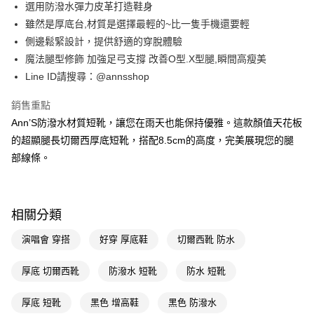
選用防潑水彈力皮革打造鞋身
華南商業銀行
彰化商業銀行
合作金庫商業銀行
第一商業銀行
購物金
雖然是厚底台,材質是選擇最輕的~比一隻手機還要輕
上海商業儲蓄銀行
台北富邦商業銀行
華南商業銀行
彰化商業銀行
國泰世華商業銀行
兆豐國際商業銀行
側邊鬆緊設計，提供舒適的穿脫體驗
超商取貨付款
上海商業儲蓄銀行
台北富邦商業銀行
臺灣中小企業銀行
台中商業銀行
魔法腿型修飾 加強足弓支撐 改善O型.X型腿,瞬間高瘦美
國泰世華商業銀行
兆豐國際商業銀行
匯豐（台灣）商業銀行
華泰商業銀行
LINE Pay
臺灣中小企業銀行
台中商業銀行
Line ID請搜尋：@annsshop
聯邦商業銀行
遠東國際商業銀行
匯豐（台灣）商業銀行
華泰商業銀行
Apple Pay
元大商業銀行
永豐商業銀行
銷售重點
聯邦商業銀行
遠東國際商業銀行
玉山商業銀行
星展（台灣）商業銀行
元大商業銀行
永豐商業銀行
Ann’S防潑水材質短靴，讓您在雨天也能保持優雅。這款顏值天花板
街口支付
台新國際商業銀行
中國信託商業銀行
玉山商業銀行
星展（台灣）商業銀行
的超顯腿長切爾西厚底短靴，搭配8.5cm的高度，完美展現您的腿
台灣樂天信用卡公司
台新國際商業銀行
中國信託商業銀行
悠遊付
部線條。
台灣樂天信用卡公司
Google Pay
全支付
相關分類
大哥付你分期
演唱會 穿搭
好穿 厚底鞋
切爾西靴 防水
相關說明
【大哥付你分期使用說明】
AFTEE先享後付
厚底 切爾西靴
防潑水 短靴
防水 短靴
1.本服務由台灣大哥大提供，台灣大哥大用戶可立即使用無須另外申請。
2.付款方式選擇「大哥付你分期」，訂單成立後會自動跳轉到大哥付的交易
相關說明
流程，驗證手機門號後，選擇欲分期的期數、繳款截止日，確認付款後即完
厚底 短靴
黑色 增高鞋
黑色 防潑水
【關於「AFTEE先享後付」】
成交易。