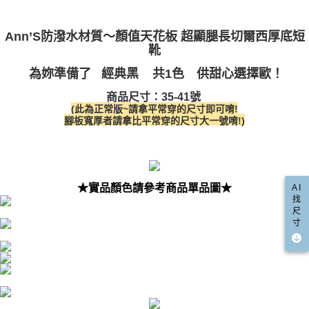
３．未成年的使用者請事先徵得法定代理人或監護人之同意方可使用
宅配
「AFTEE先享後付」，若未經同意申辦者引起之損失，本公司不負相關責
任。
每筆NT$100，滿NT$999(含以上)免運費
Ann’S防潑水材質～顏值天花板 超顯腿長切爾西厚底短
４．使用「AFTEE先享後付」時，將依據個別帳號之用戶狀況，依本公司即
靴
時審查核予不同之上限額度；若仍有額度不足之情形，本公司將視審查結果
國家/地區配送(非順豐配送，勿填寫順豐智能櫃地址)
查看運費
請求用戶進行身份認證。
為妳準備了 經典黑
共1色 供甜心選擇歐！
５．嚴禁一人註冊多個帳號或使用他人資訊註冊。若發現惡意使用之情形，
國家/地區配送(限中國大陸地區)
查看運費
恩沛科技股份有限公司將有權停止該用戶之使用額度並採取法律行動。
商品尺寸：35-41號
(此為正常版~請拿平常穿的尺寸即可
唷!
腳板寬厚者請拿比平常穿的尺寸大一號唷!)
★實品顏色請參考商品單品圖★
AI
找
尺
寸