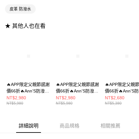
ATM付款
AFTEE先享後付是「在收到商品之後才付款」的支付方式。 讓您購物簡單
3.實際核准額度、可分期數及費用金額請依後續交易確認頁面所載為準。
便利好安心！
皮革 防潑水
4.訂單成立30分鐘內，如未前往確認交易或遇審核未通過，訂單將自動取
１．簡單：不需註冊會員、不需綁卡、不需儲值。
運送方式
消。如遇「轉專審核」未通過狀況，表示未達大哥付你分期系統評分，恕無
２．便利：只要手機號碼，簡訊認證，即可結帳。
法說明評估內容。
３．安心：先確認商品／服務後，再付款。
★ 其他人也在看
全家付款取貨
【繳款方式說明】
1.分期款項不併入電信帳單，「大哥付你分期」於每月結算日後寄送繳費提
每筆NT$100，滿NT$999(含以上)免運費
【「AFTEE先享後付」結帳流程】
醒簡訊。
１．於結帳方式選擇「AFTEE先享後付」後，將跳轉至「AFTEE先享後付」
2.透過簡訊連結打開帳單後，可選擇「超商條碼／台灣大直營門市／銀行轉
付款後全家取貨
結帳頁面，進行簡訊認證並確認金額後，即可完成結帳。
帳／街口支付／iPASS MONEY」等通路繳費。
２．訂單成立數日內，您將收到繳費通知簡訊。
每筆NT$100，滿NT$999(含以上)免運費
３．收到繳費通知簡訊後14天內，點擊此簡訊中的連結，可透過四大超商／
【注意事項】
ATM／網路銀行／等多元方式進行付款，方視為交易完成。
萊爾富付款取貨
1.本服務係由「台灣大哥大股份有限公司」（以下簡稱本公司）所提供，讓
※ 請注意：結帳手續完成當下不需立刻繳費，但若您需要取消訂單，請聯絡
用戶於交易時，得透過本服務購買商品或服務，並由商店將買賣／分期付款
每筆NT$100，滿NT$999(含以上)免運費
購買商品的店家。未經商家同意取消之訂單仍視為有效，需透過AFTEE先享
買賣價金債權讓與本公司後，依約使用本公司帳單繳交帳款。
後付繳納相關費用。
2.基於同意付款使用「大哥付你分期」之契約關係目的，商店將以您的個人
🔥APP限定父親節感謝
🔥APP限定父親節感謝
🔥APP限定父親
付款後萊爾富取貨
※ 交易是否成功請以「AFTEE先享後付 」之結帳頁面顯示為準，若有關於
資料（包含姓名、電話或地址）提供予台灣大哥大進項蒐集、處理及利用，
價66折🔥Ann’S防潑水
價66折🔥Ann’S防潑水
價66折🔥Ann’S
是否繳費成功／繳費後需取消欲退款等相關疑問，請聯繫「AFTEE先享後付
每筆NT$100，滿NT$999(含以上)免運費
由本公司與您本人進行分期帳單所需資料之確認、核對及更正。
客戶支援中心」
https://netprotections.freshdesk.com/support/home
材質 顏值天花板~超顯
材質-腿型瞬間升級 厚
材質-腿型瞬間升
NT$2,980
NT$2,980
NT$2,680
3.完整用戶服務條款，請詳閱以下連結：
https://oppay.tw/userRule
NT$5,980
NT$5,980
NT$5,380
腿長素面厚底及膝長靴
底顯瘦素面長靴7.5cm-
底釦帶顯瘦短靴 7.
7-11付款取貨
【注意事項】
8.5cm-黑
黑
- 黑
１．透過由恩沛科技股份有限公司提供之「AFTEE先享後付」服務完成之交
每筆NT$100，滿NT$999(含以上)免運費
易，需依本服務之必要範圍內提供個人資料，並將交易相關給付款項請求債
權轉讓予恩沛科技股份有限公司。
付款後7-11取貨
詳細說明
商品規格
相關推薦
２．關於個人資料處理事宜，請瀏覽以下網址：
每筆NT$100，滿NT$999(含以上)免運費
https://aftee.tw/terms/#terms3