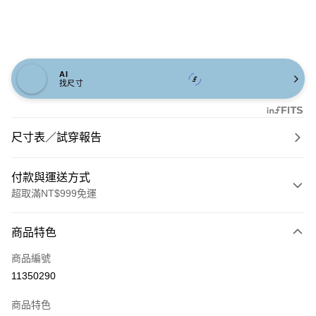
AI
找尺寸
尺寸表／試穿報告
付款與運送方式
超取滿NT$999免運
付款方式
商品特色
信用卡一次付款
商品編號
信用卡分期付款
11350290
3 期 0 利率 每期
NT$860
21家銀行
商品特色
6 期 0 利率 每期
NT$430
21家銀行
合作金庫商業銀行
第一商業銀行