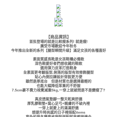
【商品資訊】
首批登場的就是比較瘦系列! 就是瘦!
廣受市場歡迎今年秋冬
今年推出全新的系列【腿型瞬間升級】滿足女孩的各種喜好
素面質感長靴是女孩鞋櫃必備款
深色鞋愛好者們想收藏的鞋款
選用彈力皮革打造鞋身
全素面更考驗版型,俐落的版型有效修飾腿型
貼心內側拉鍊設計穿脫更方便
雖然是厚底台 但是材質也是選擇最輕的
也能大幅降低笨重的不舒服
7.5cm豪不費力視覺減重5kg,一穿上就被問是不是變瘦了?
真皮透氣墊腳一整天乾爽舒適
厚乳膠鞋墊+窩心足弓+親膚的不破內裡
一穿上就愛上的滿滿舒適
想提升時尚感的日子裡搭配items
意外的與各種風格服裝搭配起來都很適合