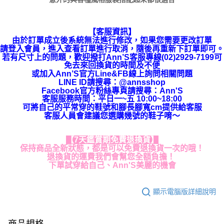
【客服資訊】
由於訂單成立後系統無法進行修改，如果您需要更改訂單
請登入會員，進入查看訂單進行取消，隨後再重新下訂單即可。
若有尺寸上的問題，歡迎撥打Ann’S客服專線(02)2929-7199可
免去來回換貨的時間及不便
或加入Ann’S官方Line&FB線上詢問相關問題
LINE ID請搜尋
：
@annsshop
Facebook官方粉絲專頁請搜尋：Ann'S
客服服務時間：平日一~五 10:00~18:00
可將自己的平常穿的鞋號和腳長腳寬cm提供給客服
客服人員會建議您選購幾號的鞋子唷～
【7天鑑賞期免費退換貨】
保持商品全新狀態，都是可以免費退換貨一次的哦！
退換貨的運費我們會幫您全額負擔！
下單試穿給自己、Ann'S美麗的機會
顯示電腦版詳細說明
商品規格