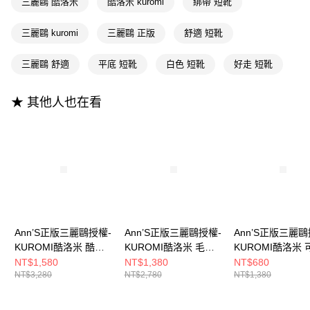
三麗鷗 酷洛米
酷洛米 kuromi
綁帶 短靴
【大哥付你分期使用說明】
AFTEE先享後付
1.本服務由台灣大哥大提供，台灣大哥大用戶可立即使用無須另外申請。
2.付款方式選擇「大哥付你分期」，訂單成立後會自動跳轉到大哥付的交易
相關說明
三麗鷗 kuromi
三麗鷗 正版
舒適 短靴
流程，驗證手機門號後，選擇欲分期的期數、繳款截止日，確認付款後即完
【關於「AFTEE先享後付」】
成交易。
ATM付款
AFTEE先享後付是「在收到商品之後才付款」的支付方式。 讓您購物簡單
三麗鷗 舒適
平底 短靴
白色 短靴
好走 短靴
3.實際核准額度、可分期數及費用金額請依後續交易確認頁面所載為準。
便利好安心！
4.訂單成立30分鐘內，如未前往確認交易或遇審核未通過，訂單將自動取
１．簡單：不需註冊會員、不需綁卡、不需儲值。
運送方式
消。如遇「轉專審核」未通過狀況，表示未達大哥付你分期系統評分，恕無
２．便利：只要手機號碼，簡訊認證，即可結帳。
★ 其他人也在看
法說明評估內容。
３．安心：先確認商品／服務後，再付款。
全家付款取貨
【繳款方式說明】
1.分期款項不併入電信帳單，「大哥付你分期」於每月結算日後寄送繳費提
每筆NT$100，滿NT$999(含以上)免運費
【「AFTEE先享後付」結帳流程】
醒簡訊。
１．於結帳方式選擇「AFTEE先享後付」後，將跳轉至「AFTEE先享後付」
2.透過簡訊連結打開帳單後，可選擇「超商條碼／台灣大直營門市／銀行轉
付款後全家取貨
結帳頁面，進行簡訊認證並確認金額後，即可完成結帳。
帳／街口支付／iPASS MONEY」等通路繳費。
２．訂單成立數日內，您將收到繳費通知簡訊。
每筆NT$100，滿NT$999(含以上)免運費
３．收到繳費通知簡訊後14天內，點擊此簡訊中的連結，可透過四大超商／
【注意事項】
ATM／網路銀行／等多元方式進行付款，方視為交易完成。
萊爾富付款取貨
1.本服務係由「台灣大哥大股份有限公司」（以下簡稱本公司）所提供，讓
※ 請注意：結帳手續完成當下不需立刻繳費，但若您需要取消訂單，請聯絡
用戶於交易時，得透過本服務購買商品或服務，並由商店將買賣／分期付款
每筆NT$100，滿NT$999(含以上)免運費
購買商品的店家。未經商家同意取消之訂單仍視為有效，需透過AFTEE先享
買賣價金債權讓與本公司後，依約使用本公司帳單繳交帳款。
Ann’S正版三麗鷗授權-
Ann’S正版三麗鷗授權-
Ann’S正版三麗鷗
後付繳納相關費用。
2.基於同意付款使用「大哥付你分期」之契約關係目的，商店將以您的個人
KUROMI酷洛米 酷酷
KUROMI酷洛米 毛茸
KUROMI酷洛米 
付款後萊爾富取貨
※ 交易是否成功請以「AFTEE先享後付 」之結帳頁面顯示為準，若有關於
資料（包含姓名、電話或地址）提供予台灣大哥大進項蒐集、處理及利用，
是否繳費成功／繳費後需取消欲退款等相關疑問，請聯繫「AFTEE先享後付
綁帶平底短靴2cm-黑
茸緞帶亮片雪靴2cm-
穿防水休閒鞋2cm
NT$1,580
NT$1,380
NT$680
每筆NT$100，滿NT$999(含以上)免運費
由本公司與您本人進行分期帳單所需資料之確認、核對及更正。
客戶支援中心」
https://netprotections.freshdesk.com/support/home
NT$3,280
NT$2,780
NT$1,380
黑
3.完整用戶服務條款，請詳閱以下連結：
https://oppay.tw/userRule
7-11付款取貨
【注意事項】