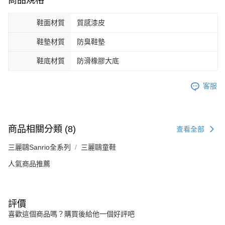
鞋面材質
質感漆皮
鞋墊材質
防臭鞋墊
鞋底材質
防滑橡膠大底
客服
商品相關分類 (8)
查看全部
三麗鷗Sanrio全系列
三麗鷗童鞋
人氣商品推薦
評價
喜歡這個商品嗎？購買後給他一個好評吧