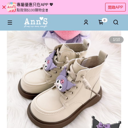
專屬優惠只在APP 💖
開啟APP
點我領$100購物金🧧
0
1
/
10