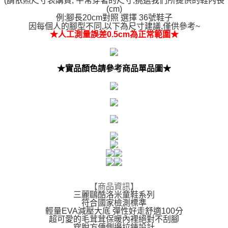
(
請依照尺寸表購買, 平常穿著的尺寸,挑選我們所提供的鞋內長
(cm)
例:腳長20cm對照 選擇 36號鞋子
因每個人的腳型不同,以下為尺寸建議,僅供參考~
★人工測量誤差0.5cm為正常範圍★
★實品顏色請參考商品單品圖★
【商品資訊】
三麗鷗酷洛米童鞋系列
符合國家檢測標準
輕量EVA減壓大底 彈性好走舒適100分
超可愛的毛茸茸保暖內裡絕對不刮腳
穿脫方便側邊拉鍊設計