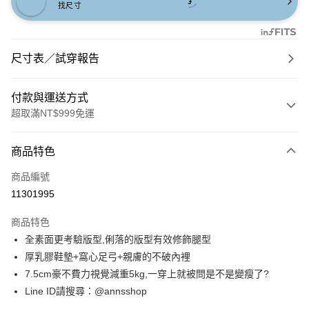
找尺寸
尺寸表／試穿報告
付款與運送方式
超取滿NT$999免運
付款方式
商品特色
信用卡一次付款
商品編號
信用卡分期付款
11301995
3 期 0 利率 每期
NT$860
21家銀行
商品特色
6 期 0 利率 每期
NT$430
21家銀行
合作金庫商業銀行
第一商業銀行
全素面更考驗版型,俐落的版型有效修飾腿型
華南商業銀行
彰化商業銀行
合作金庫商業銀行
第一商業銀行
購物金
厚乳膠鞋墊+窩心足弓+親膚的不破內裡
上海商業儲蓄銀行
台北富邦商業銀行
華南商業銀行
彰化商業銀行
國泰世華商業銀行
兆豐國際商業銀行
7.5cm豪不費力視覺減重5kg,一穿上就被問是不是變瘦了?
超商取貨付款
上海商業儲蓄銀行
台北富邦商業銀行
臺灣中小企業銀行
台中商業銀行
Line ID請搜尋：@annsshop
國泰世華商業銀行
兆豐國際商業銀行
匯豐（台灣）商業銀行
華泰商業銀行
LINE Pay
臺灣中小企業銀行
台中商業銀行