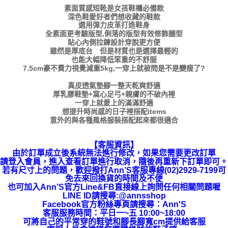
素面質感短靴是女孩鞋櫃必備款
深色鞋愛好者們想收藏的鞋款
選用彈力皮革打造鞋身
全素面更考驗版型,俐落的版型有效修飾腿型
貼心內側拉鍊設計穿脫更方便
雖然是厚底台 但是材質也是選擇最輕的
也能大幅降低笨重的不舒服
7.5cm豪不費力視覺減重5kg,一穿上就被問是不是變瘦了?
真皮透氣墊腳一整天乾爽舒適
厚乳膠鞋墊+窩心足弓+親膚的不破內裡
一穿上就愛上的滿滿舒適
想提升時尚感的日子裡搭配items
意外的與各種風格服裝搭配起來都很適合
【客服資訊】
由於訂單成立後系統無法進行修改，如果您需要更改訂單
請登入會員，進入查看訂單進行取消，隨後再重新下訂單即可。
若有尺寸上的問題，歡迎撥打Ann’S客服專線(02)2929-7199可
免去來回換貨的時間及不便
也可加入Ann’S官方Line&FB直接線上詢問任何相關問題喔
LINE ID請搜尋:@annsshop
Facebook官方粉絲專頁請搜尋：Ann'S
客服服務時間：平日一~五 10:00~18:00
可將自己的平常穿的鞋號和腳長腳寬cm提供給客服