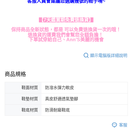
客服人員會建議您選購幾號的鞋子唷~
【7天鑑賞期免費退換貨】
保持商品全新狀態，都是 可以免費退換貨一次的哦！
退換貨的運費我們會幫您全額負擔！
下單試穿給自己、Ann'S美麗的機會
顯示電腦版詳細說明
商品規格
鞋面材質
防潑水彈力軟皮
鞋墊材質
真皮舒適透氣墊腳
鞋底材質
防滑耐磨鞋底
客服