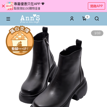
專屬優惠只在APP 💖
開啟APP
點我領$100購物金🧧
0
1
/
10