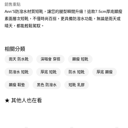
聯邦商業銀行
遠東國際商業銀行
銷售重點
匯豐（台灣）商業銀行
華泰商業銀行
Apple Pay
元大商業銀行
永豐商業銀行
Ann’S防潑水材質短靴，讓您的腿型瞬間升級！這款7.5cm厚底顯瘦
聯邦商業銀行
遠東國際商業銀行
玉山商業銀行
星展（台灣）商業銀行
元大商業銀行
永豐商業銀行
素面層次短靴，不僅時尚百搭，更具備防潑水功能，無論是雨天或
街口支付
台新國際商業銀行
中國信託商業銀行
玉山商業銀行
星展（台灣）商業銀行
晴天，都能輕鬆駕馭。
台灣樂天信用卡公司
台新國際商業銀行
中國信託商業銀行
悠遊付
台灣樂天信用卡公司
Google Pay
相關分類
全支付
雨天 防水靴
演唱會 穿搭
顯瘦 短靴
大哥付你分期
相關說明
防潑水 短靴
厚底 短靴
防水 短靴
厚底 顯瘦
【大哥付你分期使用說明】
AFTEE先享後付
1.本服務由台灣大哥大提供，台灣大哥大用戶可立即使用無須另外申請。
顯瘦 鞋墊
黑色 防潑水
短靴 乳膠
2.付款方式選擇「大哥付你分期」，訂單成立後會自動跳轉到大哥付的交易
相關說明
流程，驗證手機門號後，選擇欲分期的期數、繳款截止日，確認付款後即完
【關於「AFTEE先享後付」】
成交易。
ATM付款
AFTEE先享後付是「在收到商品之後才付款」的支付方式。 讓您購物簡單
★ 其他人也在看
3.實際核准額度、可分期數及費用金額請依後續交易確認頁面所載為準。
便利好安心！
4.訂單成立30分鐘內，如未前往確認交易或遇審核未通過，訂單將自動取
１．簡單：不需註冊會員、不需綁卡、不需儲值。
運送方式
消。如遇「轉專審核」未通過狀況，表示未達大哥付你分期系統評分，恕無
２．便利：只要手機號碼，簡訊認證，即可結帳。
法說明評估內容。
３．安心：先確認商品／服務後，再付款。
全家付款取貨
【繳款方式說明】
1.分期款項不併入電信帳單，「大哥付你分期」於每月結算日後寄送繳費提