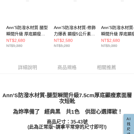
每筆NT$100，滿NT$999(含以上)免運費
【「AFTEE先享後付」結帳流程】
醒簡訊。
１．於結帳方式選擇「AFTEE先享後付」後，將跳轉至「AFTEE先享後付」
2.透過簡訊連結打開帳單後，可選擇「超商條碼／台灣大直營門市／銀行轉
付款後全家取貨
結帳頁面，進行簡訊認證並確認金額後，即可完成結帳。
帳／街口支付／iPASS MONEY」等通路繳費。
２．訂單成立數日內，您將收到繳費通知簡訊。
每筆NT$100，滿NT$999(含以上)免運費
３．收到繳費通知簡訊後14天內，點擊此簡訊中的連結，可透過四大超商／
【注意事項】
Ann’S防潑水材質 腿型
Ann’S防潑水材質-修飾
Ann’S防潑水材質
ATM／網路銀行／等多元方式進行付款，方視為交易完成。
萊爾富付款取貨
1.本服務係由「台灣大哥大股份有限公司」（以下簡稱本公司）所提供，讓
※ 請注意：結帳手續完成當下不需立刻繳費，但若您需要取消訂單，請聯絡
瞬間升級 厚底顯瘦綁
力爆表 顯瘦5公斤素面
瞬間升級 厚底顯
用戶於交易時，得透過本服務購買商品或服務，並由商店將買賣／分期付款
每筆NT$100，滿NT$999(含以上)免運費
購買商品的店家。未經商家同意取消之訂單仍視為有效，需透過AFTEE先享
帶短靴7.5cm-黑
厚底短靴7.5cm-黑
線切爾西短靴7.5c
NT$2,680
NT$2,580
NT$2,680
買賣價金債權讓與本公司後，依約使用本公司帳單繳交帳款。
後付繳納相關費用。
NT$5,380
NT$5,280
NT$5,380
2.基於同意付款使用「大哥付你分期」之契約關係目的，商店將以您的個人
付款後萊爾富取貨
※ 交易是否成功請以「AFTEE先享後付 」之結帳頁面顯示為準，若有關於
資料（包含姓名、電話或地址）提供予台灣大哥大進項蒐集、處理及利用，
是否繳費成功／繳費後需取消欲退款等相關疑問，請聯繫「AFTEE先享後付
每筆NT$100，滿NT$999(含以上)免運費
由本公司與您本人進行分期帳單所需資料之確認、核對及更正。
客戶支援中心」
https://netprotections.freshdesk.com/support/home
3.完整用戶服務條款，請詳閱以下連結：
https://oppay.tw/userRule
詳細說明
商品規格
相關推薦
7-11付款取貨
【注意事項】
１．透過由恩沛科技股份有限公司提供之「AFTEE先享後付」服務完成之交
每筆NT$100，滿NT$999(含以上)免運費
易，需依本服務之必要範圍內提供個人資料，並將交易相關給付款項請求債
權轉讓予恩沛科技股份有限公司。
付款後7-11取貨
２．關於個人資料處理事宜，請瀏覽以下網址：
Ann’S防潑水材質-腿型瞬間升級7.5cm厚底顯瘦素面層
每筆NT$100，滿NT$999(含以上)免運費
https://aftee.tw/terms/#terms3
次短靴
３．未成年的使用者請事先徵得法定代理人或監護人之同意方可使用
宅配
「AFTEE先享後付」，若未經同意申辦者引起之損失，本公司不負相關責
為妳準備了 經典黑
共1色 供甜心選擇歐！
任。
每筆NT$100，滿NT$999(含以上)免運費
４．使用「AFTEE先享後付」時，將依據個別帳號之用戶狀況，依本公司即
AI
商品尺寸：35-43號
找
時審查核予不同之上限額度；若仍有額度不足之情形，本公司將視審查結果
國家/地區配送(非順豐配送，勿填寫順豐智能櫃地址)
查看運費
(此為正常版~請拿平常穿的尺寸即可!)
尺
請求用戶進行身份認證。