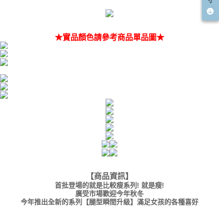
寸
５．嚴禁一人註冊多個帳號或使用他人資訊註冊。若發現惡意使用之情形，
國家/地區配送(限中國大陸地區)
查看運費
恩沛科技股份有限公司將有權停止該用戶之使用額度並採取法律行動。
★實品顏色請參考商品單品圖★
【商品資訊
】
首批登場的就是比較瘦系列! 就是瘦!
廣受市場歡迎今年秋冬
今年推出全新的系列【腿型瞬間升級】滿足女孩的各種喜好