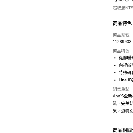
超取滿NT$
付款方式
商品特色
信用卡一
商品編號
11289903
信用卡分
商品特色
3 期 
從腳暖
6 期 
合作金
內裡絨
華南商
特殊研
合作金
購物金
上海商
華南商
Line 
國泰世
超商取貨
上海商
銷售重點
臺灣中
國泰世
匯豐（
Ann’S
LINE Pay
臺灣中
聯邦商
靴，完美結
匯豐（
Apple Pay
元大商
聯邦商
果，還特
玉山商
元大商
街口支付
台新國
玉山商
台灣樂
台新國
悠遊付
商品相關分