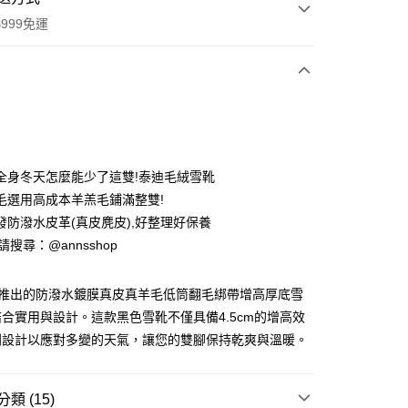
999免運
次付款
期付款
0 利率 每期
NT$726
21家銀行
全身冬天怎麼能少了這雙!泰迪毛絨雪靴
0 利率 每期
NT$363
21家銀行
庫商業銀行
第一商業銀行
毛選用高成本羊羔毛鋪滿整雙!
業銀行
彰化商業銀行
發防潑水皮革(真皮麂皮),好整理好保養
庫商業銀行
第一商業銀行
業儲蓄銀行
台北富邦商業銀行
業銀行
彰化商業銀行
ID請搜尋：@annsshop
華商業銀行
兆豐國際商業銀行
付款
業儲蓄銀行
台北富邦商業銀行
小企業銀行
台中商業銀行
華商業銀行
兆豐國際商業銀行
台灣）商業銀行
華泰商業銀行
全新推出的防潑水鍍膜真皮真羊毛低筒翻毛綁帶增高厚底雪
小企業銀行
台中商業銀行
業銀行
遠東國際商業銀行
合實用與設計。這款黑色雪靴不僅具備4.5cm的增高效
台灣）商業銀行
華泰商業銀行
業銀行
永豐商業銀行
業銀行
遠東國際商業銀行
別設計以應對多變的天氣，讓您的雙腳保持乾爽與溫暖。
業銀行
星展（台灣）商業銀行
業銀行
永豐商業銀行
際商業銀行
中國信託商業銀行
業銀行
星展（台灣）商業銀行
天信用卡公司
際商業銀行
中國信託商業銀行
類 (15)