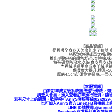
【商品資訊
】
從腳暖全身冬天怎麼能少了這雙!
搭配泡泡襪或單穿都超
推出4種好搭的顏色:奶茶.泰迪棕.抹
特殊研發防潑水皮革(真皮麂皮),
內裡絨毛選用高成本羊絨毛鋪
保暖度大提升,體溫+5
厚底4.5cm防滑耐磨鞋底,一整
【客服資訊】
由於訂單成立後系統無法進行修改，如
請登入會員，進入查看訂單進行取消，隨
若有尺寸上的問題，歡迎撥打Ann’S客服專線(02)292
也可加入Ann’S官方Line&FB直接線
LINE ID請搜尋:@annss
Facebook官方粉絲專頁請搜尋