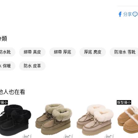
台灣樂
Google Pa
流行女鞋
分享
全支付
人氣商品
流行女鞋
大哥付你
相關說明
分類
流行女鞋
【大哥付
AFTEE先
1.本服務
本周新品
 防水靴
綁帶 真皮
綁帶 厚底
厚底 麂皮
防潑水 雪靴
2.付款方
相關說明
選顏色
流程，驗
【關於「A
水 保暖
防水 皮革
ATM付款
完成交易
AFTEE
選款式
3.實際核
便利好安
4.訂單成
１．簡單
選跟高
消。如遇
２．便利
運送方式
無法說明
３．安心
選場合
其他人也在看
【繳款方
全家付款
1.分期款
選場合
【「AFT
醒簡訊。
每筆NT$1
１．於結帳
2.透過簡
選腳型
付」結帳
帳／街口支
付款後全
２．訂單
選材質
３．收到繳
每筆NT$1
【注意事
／ATM／
選材質
1.本服務
※ 請注意
萊爾富付
用戶於交