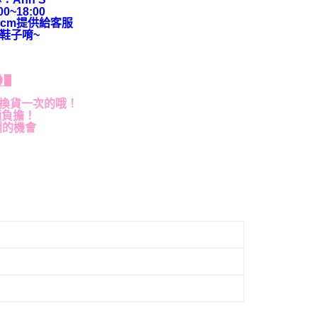
~18:00
cm提供給客服
鞋子唷~
貨】
退換貨一次的哦！
額負擔！
麗的機會