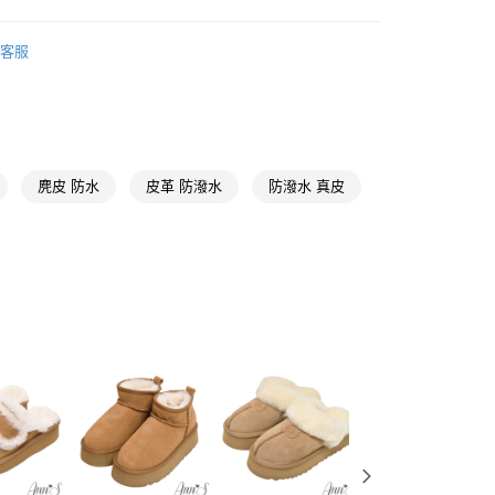
天信用卡公司
y
【暖呼呼炸毛雪靴】
客服
推薦
【短靴、襪靴、長靴、雪靴】
分期
【雨天不怕防水系列】
你分期使用說明】
享後付
由台灣大哥大提供，台灣大哥大用戶可立即使用無須另外申請。
麂皮 防水
皮革 防潑水
防潑水 真皮
式選擇「大哥付你分期」，訂單成立後會自動跳轉到大哥付的交易
棕色
證手機門號後，選擇欲分期的期數、繳款截止日，確認付款後即
FTEE先享後付」】
。
先享後付是「在收到商品之後才付款」的支付方式。 讓您購物簡單
雪靴
准額度、可分期數及費用金額請依後續交易確認頁面所載為準。
心！
立30分鐘內，如未前往確認交易或遇審核未通過，訂單將自動取
：不需註冊會員、不需綁卡、不需儲值。
低跟3-5.5公分
「轉專審核」未通過狀況，表示未達大哥付你分期系統評分，恕
：只要手機號碼，簡訊認證，即可結帳。
評估內容。
：先確認商品／服務後，再付款。
出國好朋友
式說明】
取貨
項不併入電信帳單，「大哥付你分期」於每月結算日後寄送繳費提
EE先享後付」結帳流程】
雪地好朋友
00，滿NT$999(含以上)免運費
方式選擇「AFTEE先享後付」後，將跳轉至「AFTEE先享後
訊連結打開帳單後，可選擇「超商條碼／台灣大直營門市／銀行轉
埃及腳
頁面，進行簡訊認證並確認金額後，即可完成結帳。
付／iPASS MONEY」等通路繳費。
家取貨
成立數日內，您將收到繳費通知簡訊。
真皮
費通知簡訊後14天內，點擊此簡訊中的連結，可透過四大超商
00，滿NT$999(含以上)免運費
項】
網路銀行／等多元方式進行付款，方視為交易完成。
防水面料
係由「台灣大哥大股份有限公司」（以下簡稱本公司）所提供，讓
：結帳手續完成當下不需立刻繳費，但若您需要取消訂單，請聯
款取貨
易時，得透過本服務購買商品或服務，並由商店將買賣／分期付