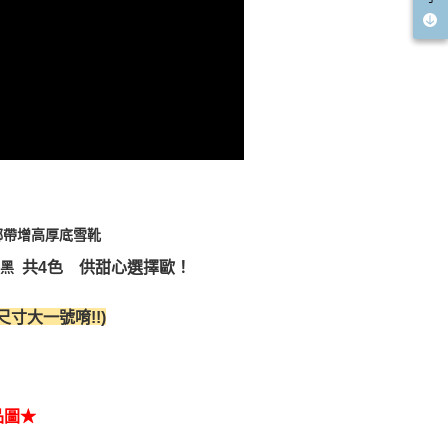
綁帶增高厚底雪靴
共4色 供甜心選擇歐！
搭黑
寸大一號唷!!)
品圖★