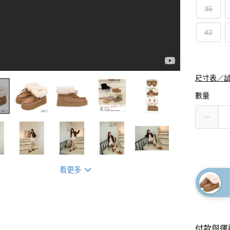
35
42
尺寸表／
數量
看更多
付款與運