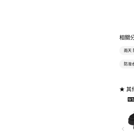
相關
雨天
防潑
★ 