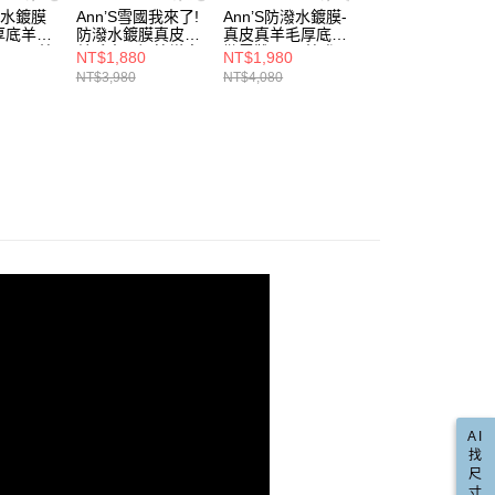
的店家。未經商家同意取消之訂單仍視為有效，需透過AFTEE
直送專區
潑水鍍膜
Ann’S雪國我來了!
Ann’S防潑水鍍膜-
Ann’S雪國我來了!
金債權讓與本公司後，依約使用本公司帳單繳交帳款。
繳納相關費用。
00，滿NT$999(含以上)免運費
厚底羊毛
防潑水鍍膜真皮真
真皮真羊毛厚底穆
防潑水鍍膜真皮真
意付款使用「大哥付你分期」之契約關係目的，商店將以您的個人
否成功請以「AFTEE先享後付 」之結帳頁面顯示為準，若有關於
★低溫救星雪靴大軍
5cm-棕
羊毛素面短筒增高
勒雪靴5cm-棕(版
羊毛素面短筒增高
NT$1,880
NT$1,980
NT$1,880
含姓名、電話或地址）提供予台灣大哥大進項蒐集、處理及利
功／繳費後需取消欲退款等相關疑問，請聯繫「AFTEE先享後
爾富取貨
)
厚底雪靴5cm-棕
型偏小)
厚底雪靴5cm-黑
NT$3,980
NT$4,080
NT$3,980
公司與您本人進行分期帳單所需資料之確認、核對及更正。
援中心」
https://netprotections.freshdesk.com/support/home
(版型偏小)
(版型偏小)
00，滿NT$999(含以上)免運費
戶服務條款，請詳閱以下連結：
https://oppay.tw/userRule
項】
取貨
恩沛科技股份有限公司提供之「AFTEE先享後付」服務完成之
依本服務之必要範圍內提供個人資料，並將交易相關給付款項請
00，滿NT$999(含以上)免運費
讓予恩沛科技股份有限公司。
個人資料處理事宜，請瀏覽以下網址：
1取貨
ee.tw/terms/#terms3
00，滿NT$999(含以上)免運費
年的使用者請事先徵得法定代理人或監護人之同意方可使用
E先享後付」，若未經同意申辦者引起之損失，本公司不負相關責
AFTEE先享後付」時，將依據個別帳號之用戶狀況，依本公司
00，滿NT$999(含以上)免運費
核予不同之上限額度；若仍有額度不足之情形，本公司將視審查
用戶進行身份認證。
配送(非順豐配送，勿填寫順豐智能櫃地址)
查看運費
一人註冊多個帳號或使用他人資訊註冊。若發現惡意使用之情
科技股份有限公司將有權停止該用戶之使用額度並採取法律行
配送(限中國大陸地區)
查看運費
AI
找
尺
寸