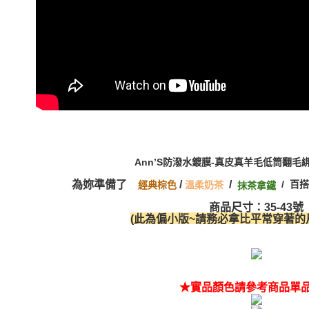
Ann’S防潑水鍍膜-真皮真羊毛低筒翻毛
為妳準備了
/
/
/ 百
經典棕色
溫柔奶茶
抹茶拿鐵
商品尺寸：35-43號
(此為偏小版~請務必拿比平常穿著的尺
★實品顏色請參考商品單