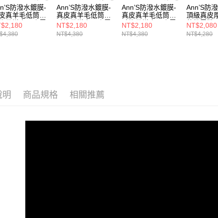
絡購買商品
海外港澳
nn’S防潑水鍍膜-
Ann’S防潑水鍍膜-
Ann’S防潑水鍍膜-
Ann’S防
款買賣價
先享後付
每筆NT$1
皮真羊毛低筒翻
真皮真羊毛低筒翻
真皮真羊毛低筒翻
頂級真皮
2.基於同
※ 交易是
選款式
綁帶增高厚底雪
毛綁帶增高厚底雪
毛綁帶增高厚底雪
穆勒雪靴4.
$2,180
NT$2,180
NT$2,180
NT$2,080
資料（包
是否繳費成
付款後萊
4.5cm-黑(版型
靴4.5cm-綠(版型
靴4.5cm-杏(版型
(版型偏小
$4,380
NT$4,380
NT$4,380
NT$4,280
用，由本
付客戶支
小)
偏小)
偏小)
每筆NT$1
3.完整用
【注意事
7-11付款
１．透過由
交易，需
每筆NT$1
求債權轉
２．關於
付款後7-1
說明
商品規格
相關推薦
https://aft
每筆NT$1
３．未成
「AFTE
宅配
任。
４．使用「
每筆NT$1
即時審查
結果請求
國家/地區
５．嚴禁
形，恩沛
國家/地區
動。