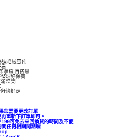
泰迪毛絨雪靴
好看
茶拿鐵.百搭黑
好整理好保養
滿整雙!
C
天舒適好走
果您需要更改訂單
後再重新下訂單即可。
9-7199可免去來回換貨的時間及不便
上詢問任何相關問題喔
hop
：Ann'S