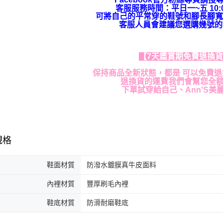
客服服務時間：平日一~五 10:00
可將自己的平常穿的鞋號和腳長腳寬
客服人員會建議您選購幾號的
【7天鑑賞期免費退換
保持商品全新狀態，都是 可以免費
退換貨的運費我們會幫您全
下單試穿給自己、Ann'S美
規格
鞋面材質
防潑水鍍膜真牛皮面料
內裡材質
豐厚刷毛內裡
鞋底材質
防滑耐磨鞋底