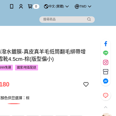
0
中文 (繁體)
TWD
’S防潑水鍍膜-真皮真羊毛低筒翻毛綁帶增
靴4.5cm-棕(版型偏小)
999免運
國家/地區配送
180
下顏色供您選擇：棕