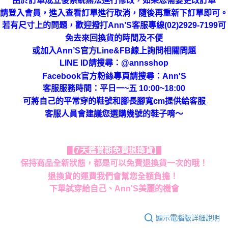
由於訂單成立後系統無法進行修改，如果您需要更改訂單
請登入會員，進入查看訂單進行取消，隨後再重新下訂單即可。
若有尺寸上的問題，歡迎撥打Ann’S客服專線(02)2929-7199可
免去來回換貨的時間及不便
或加入Ann’S官方Line&FB線上詢問相關問題
LINE ID請搜尋
：
@annsshop
Facebook官方粉絲專頁請搜尋：Ann'S
客服服務時間：平日一~五 10:00~18:00
可將自己的平常穿的鞋號和腳長腳寬cm提供給客服
客服人員會建議您選購幾號的鞋子唷～
【7天鑑賞期免費退換貨】
保持商品全新狀態，都是可以免費退換貨一次的哦！
退換貨的運費我們會幫您全額負擔！
下單試穿給自己、Ann'S美麗的機會
顯示電腦版詳細說明