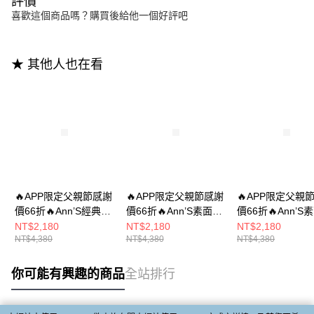
評價
喜歡這個商品嗎？購買後給他一個好評吧
★ 其他人也在看
🔥APP限定父親節感謝
🔥APP限定父親節感謝
🔥APP限定父親
價66折🔥Ann’S經典綁
價66折🔥Ann’S素面經
價66折🔥Ann’S
帶牛津-微尖楦顯瘦輕
典款-微尖楦顯瘦輕量
典款-微尖楦顯瘦
NT$2,180
NT$2,180
NT$2,180
NT$4,380
NT$4,380
NT$4,380
量厚底樂福鞋4cm-咖
厚底樂福鞋4cm-白
厚底樂福鞋4cm-
你可能有興趣的商品
全站排行