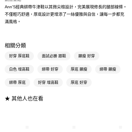
流程，驗證手機門號後，選擇欲分期的期數、繳款截止日，確認付款後即完
【關於「AFTEE先享後付」】
成交易。
Ann'S經典綁帶牛津鞋以其微尖楦設計，完美展現修長的腿部線條。
ATM付款
AFTEE先享後付是「在收到商品之後才付款」的支付方式。 讓您購物簡單
3.實際核准額度、可分期數及費用金額請依後續交易確認頁面所載為準。
便利好安心！
不僅輕巧舒適，厚底設計更增添了一絲優雅與自信，讓每一步都充
4.訂單成立30分鐘內，如未前往確認交易或遇審核未通過，訂單將自動取
１．簡單：不需註冊會員、不需綁卡、不需儲值。
滿風格。
運送方式
消。如遇「轉專審核」未通過狀況，表示未達大哥付你分期系統評分，恕無
２．便利：只要手機號碼，簡訊認證，即可結帳。
法說明評估內容。
３．安心：先確認商品／服務後，再付款。
全家付款取貨
【繳款方式說明】
1.分期款項不併入電信帳單，「大哥付你分期」於每月結算日後寄送繳費提
每筆NT$100，滿NT$999(含以上)免運費
【「AFTEE先享後付」結帳流程】
醒簡訊。
相關分類
１．於結帳方式選擇「AFTEE先享後付」後，將跳轉至「AFTEE先享後付」
2.透過簡訊連結打開帳單後，可選擇「超商條碼／台灣大直營門市／銀行轉
付款後全家取貨
結帳頁面，進行簡訊認證並確認金額後，即可完成結帳。
帳／街口支付／iPASS MONEY」等通路繳費。
好穿 厚底鞋
面試必勝 跟鞋
顯瘦 好穿
２．訂單成立數日內，您將收到繳費通知簡訊。
每筆NT$100，滿NT$999(含以上)免運費
３．收到繳費通知簡訊後14天內，點擊此簡訊中的連結，可透過四大超商／
【注意事項】
ATM／網路銀行／等多元方式進行付款，方視為交易完成。
萊爾富付款取貨
白色 增高鞋
綁帶 好穿
厚底 顯瘦
綁帶 顯瘦
1.本服務係由「台灣大哥大股份有限公司」（以下簡稱本公司）所提供，讓
※ 請注意：結帳手續完成當下不需立刻繳費，但若您需要取消訂單，請聯絡
用戶於交易時，得透過本服務購買商品或服務，並由商店將買賣／分期付款
每筆NT$100，滿NT$999(含以上)免運費
購買商品的店家。未經商家同意取消之訂單仍視為有效，需透過AFTEE先享
買賣價金債權讓與本公司後，依約使用本公司帳單繳交帳款。
綁帶 厚底
好穿 增高鞋
厚底 好穿
後付繳納相關費用。
2.基於同意付款使用「大哥付你分期」之契約關係目的，商店將以您的個人
付款後萊爾富取貨
※ 交易是否成功請以「AFTEE先享後付 」之結帳頁面顯示為準，若有關於
資料（包含姓名、電話或地址）提供予台灣大哥大進項蒐集、處理及利用，
是否繳費成功／繳費後需取消欲退款等相關疑問，請聯繫「AFTEE先享後付
每筆NT$100，滿NT$999(含以上)免運費
由本公司與您本人進行分期帳單所需資料之確認、核對及更正。
★ 其他人也在看
客戶支援中心」
https://netprotections.freshdesk.com/support/home
3.完整用戶服務條款，請詳閱以下連結：
https://oppay.tw/userRule
7-11付款取貨
【注意事項】
１．透過由恩沛科技股份有限公司提供之「AFTEE先享後付」服務完成之交
每筆NT$100，滿NT$999(含以上)免運費
易，需依本服務之必要範圍內提供個人資料，並將交易相關給付款項請求債
權轉讓予恩沛科技股份有限公司。
付款後7-11取貨
２．關於個人資料處理事宜，請瀏覽以下網址：