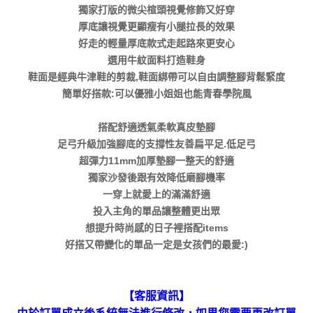
獨家打版的微尖楦頭視覺修飾又好穿
厚底讓視覺更顯瘦有小腿拉長的效果
好走的輕量厚底款式走起路來更安心
選用牛紋面料打造鞋身
鞋面是經典牛津鞋的剪裁,鞋面綁帶可以自由調整腳背鬆緊度
簡單好搭款:可以優雅小姐姐也能青春學院風
搭配舒適透氣柔軟真皮墊腳
足弓升級加強腳底的支撐性友善扁平足.低足弓
超彈力11mm加厚墊腳一整天的舒適
獨家沙發後跟有效降低磨腳機率
一穿上就愛上的滿滿舒適
投入主角的單品讓整體更出眾
想提升時尚感的日子裡搭配items
好搭又帶變化的單品一定是女孩們的最愛:)
【客服資訊】