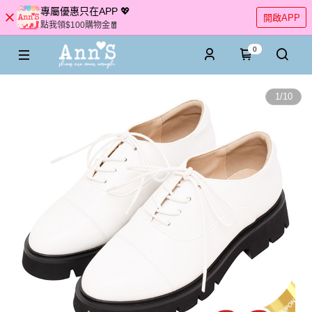
專屬優惠只在APP 💖
開啟APP
點我領$100購物金🧧
0
1
/
10