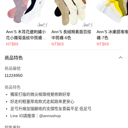
6 期 0 利率 每期
NT$363
21家銀行
合作金庫商業銀行
第一商業銀行
華南商業銀行
彰化商業銀行
合作金庫商業銀行
第一商業銀行
購物金
上海商業儲蓄銀行
台北富邦商業銀行
華南商業銀行
彰化商業銀行
國泰世華商業銀行
兆豐國際商業銀行
超商取貨付款
上海商業儲蓄銀行
台北富邦商業銀行
臺灣中小企業銀行
台中商業銀行
國泰世華商業銀行
兆豐國際商業銀行
Ann’S 木耳花邊刺繡小
Ann’S 長絨棉素面百搭
Ann’S 冰膚感堆
匯豐（台灣）商業銀行
華泰商業銀行
LINE Pay
臺灣中小企業銀行
台中商業銀行
花小雛菊直紋中筒襪-4
中筒襪-6色
襪-7色
聯邦商業銀行
遠東國際商業銀行
匯豐（台灣）商業銀行
華泰商業銀行
色
NT$89
NT$69
NT$69
Apple Pay
元大商業銀行
永豐商業銀行
聯邦商業銀行
遠東國際商業銀行
玉山商業銀行
星展（台灣）商業銀行
元大商業銀行
永豐商業銀行
街口支付
商品特色
台新國際商業銀行
中國信託商業銀行
玉山商業銀行
星展（台灣）商業銀行
台灣樂天信用卡公司
台新國際商業銀行
中國信託商業銀行
悠遊付
商品編號
台灣樂天信用卡公司
11224950
Google Pay
商品特色
全支付
獨家打版的微尖楦頭視覺修飾好穿
大哥付你分期
好走的輕量厚底款式走起路來更安心
相關說明
足弓升級加強腳底的支撐性友善扁平足.低足弓
【大哥付你分期使用說明】
Line ID請搜尋：@annsshop
AFTEE先享後付
1.本服務由台灣大哥大提供，台灣大哥大用戶可立即使用無須另外申請。
2.付款方式選擇「大哥付你分期」，訂單成立後會自動跳轉到大哥付的交易
相關說明
銷售重點