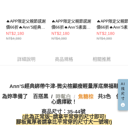
每筆NT$100，滿NT$999(含以上)免運費
https://aftee.tw/terms/#terms3
３．未成年的使用者請事先徵得法定代理人或監護人之同意方可使用
宅配
「AFTEE先享後付」，若未經同意申辦者引起之損失，本公司不負相關責
任。
每筆NT$100，滿NT$999(含以上)免運費
🔥APP限定父親節感謝
🔥APP限定父親節感謝
🔥APP限定父親
４．使用「AFTEE先享後付」時，將依據個別帳號之用戶狀況，依本公司即
價66折🔥Ann’S經典綁
價66折🔥Ann’S素面經
價66折🔥Ann’S
時審查核予不同之上限額度；若仍有額度不足之情形，本公司將視審查結果
國家/地區配送(非順豐配送，勿填寫順豐智能櫃地址)
查看運費
帶牛津-微尖楦顯瘦輕
典款-微尖楦顯瘦輕量
典款-微尖楦顯瘦
NT$2,180
NT$2,180
NT$2,180
請求用戶進行身份認證。
NT$4,380
NT$4,380
NT$4,380
量厚底樂福鞋4cm-咖
厚底樂福鞋4cm-白
厚底樂福鞋4cm-
５．嚴禁一人註冊多個帳號或使用他人資訊註冊。若發現惡意使用之情形，
國家/地區配送(限中國大陸地區)
查看運費
恩沛科技股份有限公司將有權停止該用戶之使用額度並採取法律行動。
詳細說明
商品規格
相關推薦
AI
Ann’S經典綁帶牛津-微尖楦顯瘦輕量厚底樂福鞋
找
尺
為妳準備了
百搭黑
/
共3色 供甜
/
時髦白
焦糖棕
寸
心選擇歐！
商品尺寸：35-44號
(此為正常版~請拿平常穿的尺寸即可!
腳板寬厚者請拿比平常穿的尺寸大一號唷!)