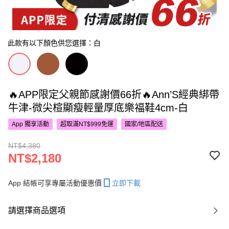
此款有以下顏色供您選擇：白
🔥APP限定父親節感謝價66折🔥Ann’S經典綁帶
牛津-微尖楦顯瘦輕量厚底樂福鞋4cm-白
App 獨享活動
超取滿NT$999免運
國家/地區配送
NT$4,380
NT$2,180
App 結帳可享專屬活動優惠價
立即下載
請選擇商品選項