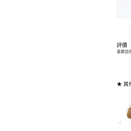
評價
喜歡這
★ 