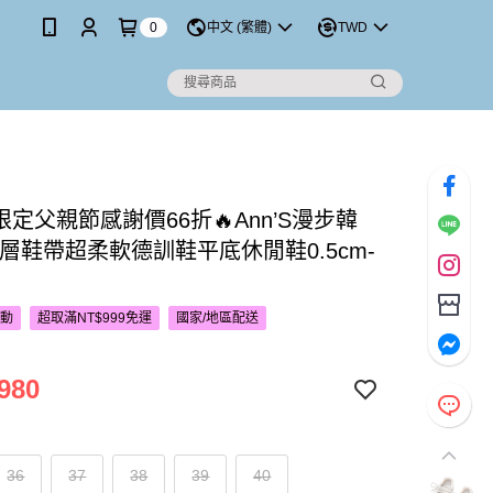
0
中文 (繁體)
TWD
P限定父親節感謝價66折🔥Ann’S漫步韓
雙層鞋帶超柔軟德訓鞋平底休閒鞋0.5cm-
活動
超取滿NT$999免運
國家/地區配送
980
36
37
38
39
40