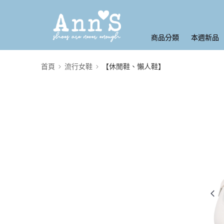
商品分類
本週新品
首頁
流行女鞋
【休閒鞋、懶人鞋】