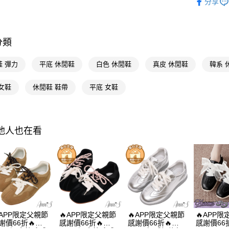
分享
全支付
人氣商品
本周新品
大哥付你
相關說明
分類
選顏色
【大哥付
AFTEE先
1.本服務
選跟高
鞋 彈力
平底 休閒鞋
白色 休閒鞋
真皮 休閒鞋
韓系 
2.付款方
相關說明
選機能
流程，驗
【關於「A
女鞋
休閒鞋 鞋帶
平底 女鞋
ATM付款
完成交易
AFTEE
選機能
3.實際核
便利好安
4.訂單成
１．簡單
選場合
消。如遇
２．便利
運送方式
無法說明
３．安心
選腳型
其他人也在看
【繳款方
全家付款
1.分期款
選材質
【「AFT
醒簡訊。
每筆NT$1
１．於結帳
2.透過簡
海外港澳
付」結帳
帳／街口支
付款後全
２．訂單
8月限時活
３．收到繳
每筆NT$1
【注意事
／ATM／
選款式
1.本服務
※ 請注意
萊爾富付
用戶於交
絡購買商品
APP限定父親節
🔥APP限定父親節
🔥APP限定父親節
🔥APP
款買賣價
先享後付
每筆NT$1
謝價66折🔥
感謝價66折🔥
感謝價66折🔥
感謝價66折
2.基於同
※ 交易是