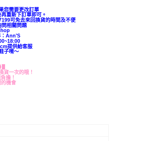
果您需要更改訂單
後再重新下訂單即可。
9-7199可免去來回換貨的時間及不便
上詢問相關問題
hop
：Ann'S
~18:00
cm提供給客服
鞋子唷～
貨】
換貨一次的哦！
額負擔！
麗的機會