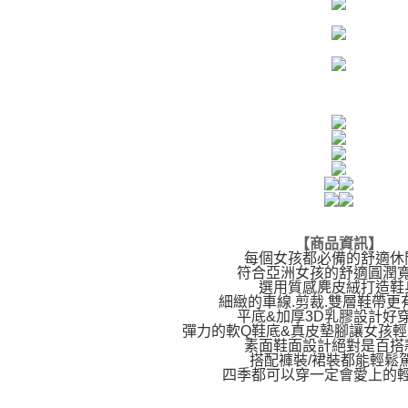
【商品資訊】
每個女孩都必備的舒適休
符合亞洲女孩的舒適圓潤
選用質感麂皮絨打造鞋
細緻的車線.剪裁.雙層鞋帶更
平底&加厚3D乳膠設計好
彈力的軟Q鞋底&真皮墊腳讓女孩
素面鞋面設計絕對是百搭
搭配褲裝/裙裝都能輕鬆
四季都可以穿一定會愛上的