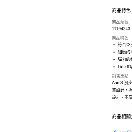
付款方式
商品特色
信用卡一
商品編號
11194243
信用卡分
商品特色
3 期 
符合亞
6 期 
合作金
細緻的
華南商
彈力的
合作金
購物金
上海商
華南商
Line 
國泰世
超商取貨
上海商
銷售重點
臺灣中
國泰世
匯豐（
Ann’S
LINE Pay
臺灣中
聯邦商
質設計，為
匯豐（
Apple Pay
元大商
聯邦商
設計，不
玉山商
元大商
街口支付
台新國
玉山商
台灣樂
台新國
悠遊付
商品相關分
台灣樂
Google Pa
流行女鞋