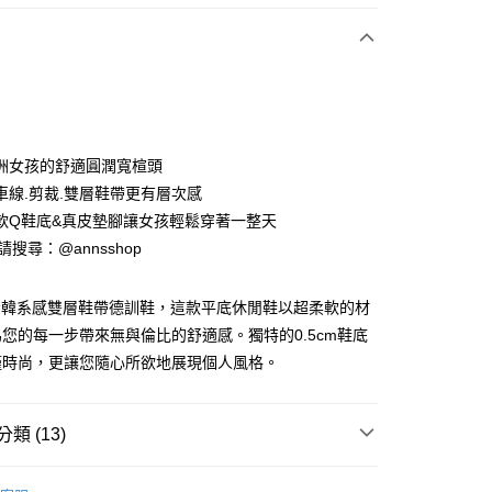
次付款
期付款
0 利率 每期
NT$660
21家銀行
洲女孩的舒適圓潤寬楦頭
0 利率 每期
NT$330
21家銀行
庫商業銀行
第一商業銀行
車線.剪裁.雙層鞋帶更有層次感
業銀行
彰化商業銀行
軟Q鞋底&真皮墊腳讓女孩輕鬆穿著一整天
庫商業銀行
第一商業銀行
業儲蓄銀行
台北富邦商業銀行
業銀行
彰化商業銀行
ID請搜尋：@annsshop
華商業銀行
兆豐國際商業銀行
付款
業儲蓄銀行
台北富邦商業銀行
小企業銀行
台中商業銀行
華商業銀行
兆豐國際商業銀行
台灣）商業銀行
華泰商業銀行
 漫步韓系感雙層鞋帶德訓鞋，這款平底休閒鞋以超柔軟的材
小企業銀行
台中商業銀行
業銀行
遠東國際商業銀行
您的每一步帶來無與倫比的舒適感。獨特的0.5cm鞋底
台灣）商業銀行
華泰商業銀行
業銀行
永豐商業銀行
業銀行
遠東國際商業銀行
僅時尚，更讓您隨心所欲地展現個人風格。
業銀行
星展（台灣）商業銀行
業銀行
永豐商業銀行
際商業銀行
中國信託商業銀行
業銀行
星展（台灣）商業銀行
天信用卡公司
際商業銀行
中國信託商業銀行
類 (13)
天信用卡公司
y
【休閒鞋、懶人鞋】