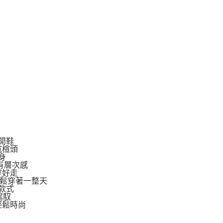
閒鞋
寬楦頭
身
有層次感
穿好走
輕鬆穿著一整天
款式
駕馭
輕鬆時尚