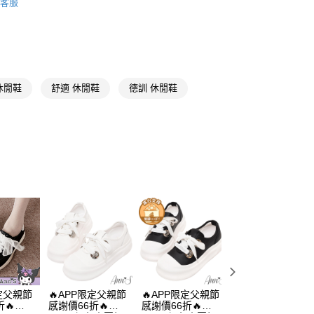
客服
推薦
分期
純白
你分期使用說明】
享後付
由台灣大哥大提供，台灣大哥大用戶可立即使用無須另外申請。
平底3公分以下
休閒鞋
舒適 休閒鞋
德訓 休閒鞋
式選擇「大哥付你分期」，訂單成立後會自動跳轉到大哥付的交易
❤沙發後跟系列
證手機門號後，選擇欲分期的期數、繳款截止日，確認付款後即
FTEE先享後付」】
。
先享後付是「在收到商品之後才付款」的支付方式。 讓您購物簡單
☁足弓墊腳系列
准額度、可分期數及費用金額請依後續交易確認頁面所載為準。
心！
立30分鐘內，如未前往確認交易或遇審核未通過，訂單將自動取
：不需註冊會員、不需綁卡、不需儲值。
出國好朋友
「轉專審核」未通過狀況，表示未達大哥付你分期系統評分，恕
：只要手機號碼，簡訊認證，即可結帳。
評估內容。
：先確認商品／服務後，再付款。
埃及腳
式說明】
取貨
項不併入電信帳單，「大哥付你分期」於每月結算日後寄送繳費提
EE先享後付」結帳流程】
麂皮
00，滿NT$999(含以上)免運費
方式選擇「AFTEE先享後付」後，將跳轉至「AFTEE先享後
訊連結打開帳單後，可選擇「超商條碼／台灣大直營門市／銀行轉
直送專區
頁面，進行簡訊認證並確認金額後，即可完成結帳。
付／iPASS MONEY」等通路繳費。
家取貨
成立數日內，您將收到繳費通知簡訊。
動
🔥 APP限定 / 父親節感謝價66折
費通知簡訊後14天內，點擊此簡訊中的連結，可透過四大超商
00，滿NT$999(含以上)免運費
項】
網路銀行／等多元方式進行付款，方視為交易完成。
德訓鞋
係由「台灣大哥大股份有限公司」（以下簡稱本公司）所提供，讓
：結帳手續完成當下不需立刻繳費，但若您需要取消訂單，請聯
款取貨
易時，得透過本服務購買商品或服務，並由商店將買賣／分期付
的店家。未經商家同意取消之訂單仍視為有效，需透過AFTEE
限定父親節
🔥APP限定父親節
🔥APP限定父親節
🔥APP限定父親節
金債權讓與本公司後，依約使用本公司帳單繳交帳款。
繳納相關費用。
00，滿NT$999(含以上)免運費
🔥
感謝價66折🔥
感謝價66折🔥
感謝價66折🔥
意付款使用「大哥付你分期」之契約關係目的，商店將以您的個人
否成功請以「AFTEE先享後付 」之結帳頁面顯示為準，若有關於