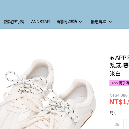
熱銷排行榜
ANNSTAR
穿搭小雜誌
優惠專區
🔥AP
系感-
米白
App 獨享
NT$4,080
NT$1,
尺寸
35