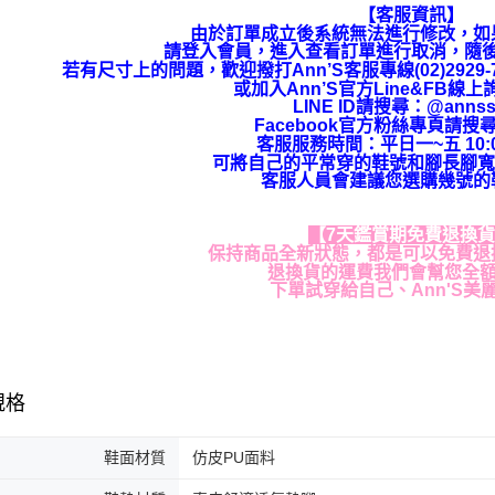
【客服資訊】
由於訂單成立後系統無法進行修改，如
請登入會員，進入查看訂單進行取消，隨
若有尺寸上的問題，歡迎撥打Ann’S客服專線(02)292
或加入Ann’S官方Line&FB線
LINE ID請搜尋
：
@annss
Facebook官方粉絲專頁請搜尋
客服服務時間：平日一~五 10:00
可將自己的平常穿的鞋號和腳長腳寬
客服人員會建議您選購幾號的
【7天鑑賞期免費退換
保持商品全新狀態，都是可以免費退
退換貨的運費我們會幫您全
下單試穿給自己、Ann'S美
規格
鞋面材質
仿皮PU面料