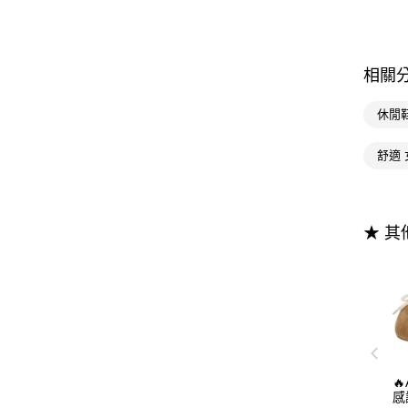
相關
休閒
舒適 
★ 

感