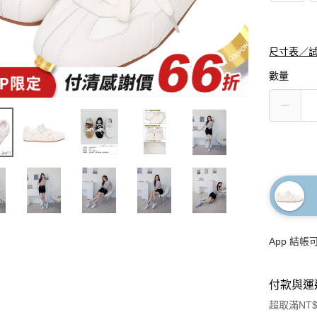
尺寸表／
數量
App 結
付款與運
超取滿NT$