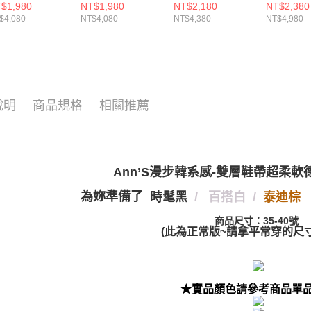
nn’S漫步韓系感-
Ann’S漫步韓系感-
Ann’S好感輕旅行-
Ann’S X S
$1,980
NT$1,980
NT$2,180
NT$2,380
資料（包
是否繳費成
付款後萊
層鞋帶超柔軟德
雙層鞋帶超柔軟德
寬版柔軟牛皮真皮
麗鷗 酷洛
$4,080
NT$4,080
NT$4,380
NT$4,980
用，由本
付客戶支
鞋平底休閒鞋
訓鞋平底休閒鞋
德訓休閒鞋3cm-銀
超軟真皮
每筆NT$1
3.完整用
5cm-棕
0.5cm-黑
訓鞋（附
帶）2cm
【注意事
7-11付款
偏小）
１．透過由
交易，需
每筆NT$1
求債權轉
２．關於
付款後7-1
說明
商品規格
相關推薦
https://aft
每筆NT$1
３．未成
「AFTE
宅配
任。
４．使用「
每筆NT$1
Ann’S漫步韓系感-雙層鞋帶超柔
即時審查
結果請求
國家/地區
為妳準備了
時髦黑
/ 百搭白 /
泰迪棕
５．嚴禁
形，恩沛
國家/地區
商品尺寸：35-40號
動。
(此為正常版~請拿平常穿的尺寸
★實品顏色請參考商品單