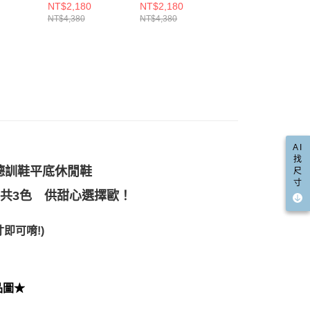
anrio 三
Ann’S銀色大圓扣
Ann’S銀色大圓扣
Ann’S超柔軟珍珠
NT$2,180
NT$2,180
NT$1,980
含姓名、電話或地址）提供予台灣大哥大進項蒐集、處理及利
功／繳費後需取消欲退款等相關疑問，請聯繫「AFTEE先享後
爾富取貨
米聯名
綁帶真皮胖胖厚底
綁帶真皮胖胖厚底
光澤 休閒德訓鞋
NT$4,380
NT$4,380
NT$4,080
公司與您本人進行分期帳單所需資料之確認、核對及更正。
援中心」
https://netprotections.freshdesk.com/support/home
休閒鞋德
休閒鞋4.5cm-白
休閒鞋4.5cm-黑
2cm-銀白
00，滿NT$999(含以上)免運費
戶服務條款，請詳閱以下連結：
https://oppay.tw/userRule
贈兩種鞋
-黑（版型
項】
取貨
恩沛科技股份有限公司提供之「AFTEE先享後付」服務完成之
依本服務之必要範圍內提供個人資料，並將交易相關給付款項請
00，滿NT$999(含以上)免運費
讓予恩沛科技股份有限公司。
個人資料處理事宜，請瀏覽以下網址：
1取貨
ee.tw/terms/#terms3
00，滿NT$999(含以上)免運費
年的使用者請事先徵得法定代理人或監護人之同意方可使用
E先享後付」，若未經同意申辦者引起之損失，本公司不負相關責
AI
找
AFTEE先享後付」時，將依據個別帳號之用戶狀況，依本公司
00，滿NT$999(含以上)免運費
軟德訓鞋平底休閒鞋
尺
核予不同之上限額度；若仍有額度不足之情形，本公司將視審查
寸
用戶進行身份認證。
配送(非順豐配送，勿填寫順豐智能櫃地址)
查看運費
共3色 供甜心選擇歐！
一人註冊多個帳號或使用他人資訊註冊。若發現惡意使用之情
科技股份有限公司將有權停止該用戶之使用額度並採取法律行
配送(限中國大陸地區)
查看運費
即可唷!)
品圖★