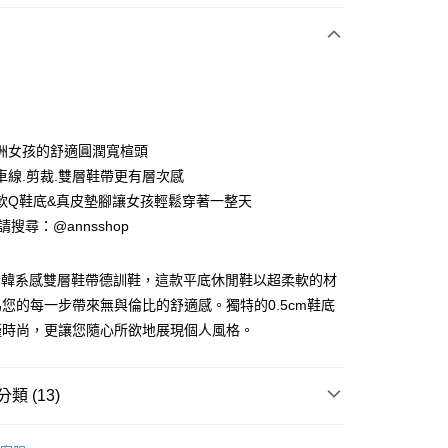
次付款
期付款
0 利率 每期
NT$660
21家銀行
洲女孩的舒適圓潤寬楦頭
0 利率 每期
NT$330
21家銀行
庫商業銀行
第一商業銀行
車線.剪裁.雙層鞋帶更有層次感
業銀行
彰化商業銀行
軟Q鞋底&真皮墊腳讓女孩輕鬆穿著一整天
庫商業銀行
第一商業銀行
業儲蓄銀行
台北富邦商業銀行
業銀行
彰化商業銀行
ID請搜尋：@annsshop
華商業銀行
兆豐國際商業銀行
付款
業儲蓄銀行
台北富邦商業銀行
小企業銀行
台中商業銀行
華商業銀行
兆豐國際商業銀行
台灣）商業銀行
華泰商業銀行
 漫步韓系感雙層鞋帶德訓鞋，這款平底休閒鞋以超柔軟的材
小企業銀行
台中商業銀行
業銀行
遠東國際商業銀行
您的每一步帶來無與倫比的舒適感。獨特的0.5cm鞋底
台灣）商業銀行
華泰商業銀行
業銀行
永豐商業銀行
業銀行
遠東國際商業銀行
僅時尚，更讓您隨心所欲地展現個人風格。
業銀行
星展（台灣）商業銀行
業銀行
永豐商業銀行
際商業銀行
中國信託商業銀行
業銀行
星展（台灣）商業銀行
天信用卡公司
際商業銀行
中國信託商業銀行
類 (13)
天信用卡公司
y
【休閒鞋、懶人鞋】