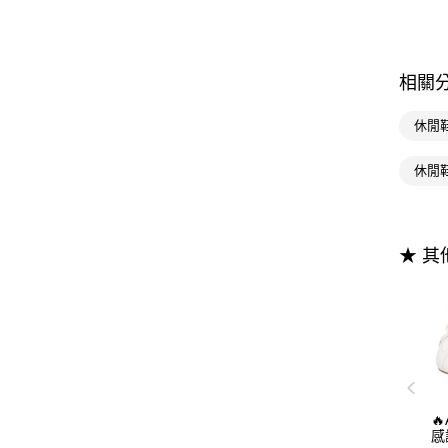
相關
休閒
休閒
★ 

感