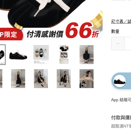
尺寸表／
數量
App 結
付款與運
超取滿NT$