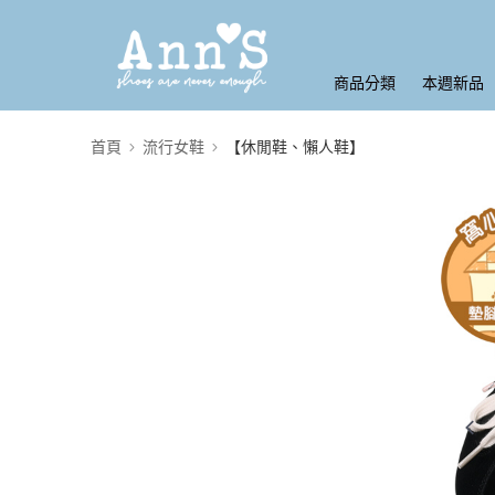
商品分類
本週新品
首頁
流行女鞋
【休閒鞋、懶人鞋】