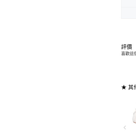
評價
喜歡這
★ 