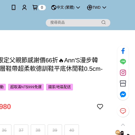
0
中文 (繁體)
TWD
P限定父親節感謝價66折🔥Ann’S漫步韓
雙層鞋帶超柔軟德訓鞋平底休閒鞋0.5cm-
活動
超取滿NT$999免運
國家/地區配送
980
36
37
38
39
40