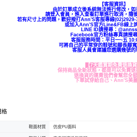
【客服資訊】
由於訂單成立後系統無法進行修改，如
請登入會員，進入查看訂單進行取消，隨
若有尺寸上的問題，歡迎撥打Ann’S客服專線(02)292
或加入Ann’S官方Line&FB線
LINE ID請搜尋
：
@annss
Facebook官方粉絲專頁請搜尋
客服服務時間：平日一~五 10:00
可將自己的平常穿的鞋號和腳長腳寬
客服人員會建議您選購幾號的
【7天鑑賞期免費退換
保持商品全新狀態，都是可以免費退
退換貨的運費我們會幫您全
下單試穿給自己、Ann'S美
規格
鞋面材質
仿皮PU面料