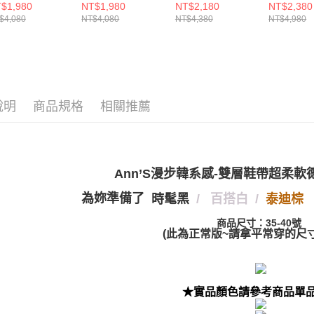
nn’S漫步韓系感-
Ann’S漫步韓系感-
Ann’S銀色大圓扣
Ann’S X S
$1,980
NT$1,980
NT$2,180
NT$2,380
資料（包
是否繳費成
付款後萊
層鞋帶超柔軟德
雙層鞋帶超柔軟德
綁帶真皮胖胖厚底
麗鷗 酷洛
$4,080
NT$4,080
NT$4,380
NT$4,980
用，由本
付客戶支
鞋平底休閒鞋
訓鞋平底休閒鞋
休閒鞋4.5cm-黑
超軟真皮
每筆NT$1
3.完整用
.5cm-米白
0.5cm-棕
訓鞋（附
帶）2cm
【注意事
7-11付款
偏小）
１．透過由
交易，需
每筆NT$1
求債權轉
２．關於
付款後7-1
說明
商品規格
相關推薦
https://aft
每筆NT$1
３．未成
「AFTE
宅配
任。
４．使用「
每筆NT$1
Ann’S漫步韓系感-雙層鞋帶超柔
即時審查
結果請求
國家/地區
為妳準備了
時髦黑
/ 百搭白 /
泰迪棕
５．嚴禁
形，恩沛
國家/地區
商品尺寸：35-40號
動。
(此為正常版~請拿平常穿的尺寸
★實品顏色請參考商品單