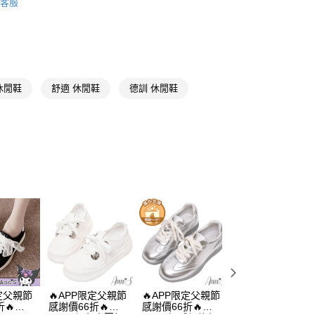
客服
推薦
分期
黑色
你分期使用說明】
享後付
由台灣大哥大提供，台灣大哥大用戶可立即使用無須另外申請。
平底3公分以下
休閒鞋
舒適 休閒鞋
德訓 休閒鞋
式選擇「大哥付你分期」，訂單成立後會自動跳轉到大哥付的交易
❤沙發後跟系列
證手機門號後，選擇欲分期的期數、繳款截止日，確認付款後即
FTEE先享後付」】
。
先享後付是「在收到商品之後才付款」的支付方式。 讓您購物簡單
☁足弓墊腳系列
准額度、可分期數及費用金額請依後續交易確認頁面所載為準。
心！
立30分鐘內，如未前往確認交易或遇審核未通過，訂單將自動取
：不需註冊會員、不需綁卡、不需儲值。
出國好朋友
「轉專審核」未通過狀況，表示未達大哥付你分期系統評分，恕
：只要手機號碼，簡訊認證，即可結帳。
評估內容。
：先確認商品／服務後，再付款。
埃及腳
式說明】
取貨
項不併入電信帳單，「大哥付你分期」於每月結算日後寄送繳費提
EE先享後付」結帳流程】
麂皮
00，滿NT$999(含以上)免運費
方式選擇「AFTEE先享後付」後，將跳轉至「AFTEE先享後
訊連結打開帳單後，可選擇「超商條碼／台灣大直營門市／銀行轉
直送專區
頁面，進行簡訊認證並確認金額後，即可完成結帳。
付／iPASS MONEY」等通路繳費。
家取貨
成立數日內，您將收到繳費通知簡訊。
動
🔥 APP限定 / 父親節感謝價66折
費通知簡訊後14天內，點擊此簡訊中的連結，可透過四大超商
00，滿NT$999(含以上)免運費
項】
網路銀行／等多元方式進行付款，方視為交易完成。
德訓鞋
係由「台灣大哥大股份有限公司」（以下簡稱本公司）所提供，讓
：結帳手續完成當下不需立刻繳費，但若您需要取消訂單，請聯
款取貨
易時，得透過本服務購買商品或服務，並由商店將買賣／分期付
的店家。未經商家同意取消之訂單仍視為有效，需透過AFTEE
限定父親節
🔥APP限定父親節
🔥APP限定父親節
🔥APP限定父親節
金債權讓與本公司後，依約使用本公司帳單繳交帳款。
繳納相關費用。
00，滿NT$999(含以上)免運費
🔥
感謝價66折🔥
感謝價66折🔥
感謝價66折🔥
意付款使用「大哥付你分期」之契約關係目的，商店將以您的個人
否成功請以「AFTEE先享後付 」之結帳頁面顯示為準，若有關於