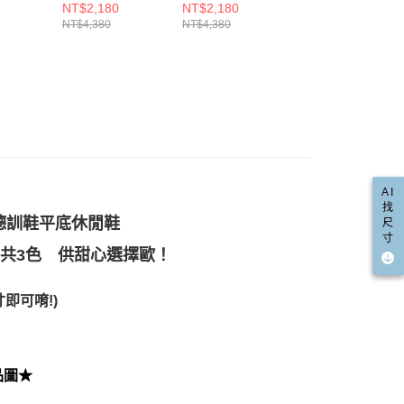
anrio 三
Ann’S銀色大圓扣
Ann’S好感輕旅行-
Ann’S幸福狗聯名-
NT$2,180
NT$2,180
NT$1,980
含姓名、電話或地址）提供予台灣大哥大進項蒐集、處理及利
功／繳費後需取消欲退款等相關疑問，請聯繫「AFTEE先享後
爾富取貨
米聯名
綁帶真皮胖胖厚底
寬版柔軟牛皮真皮
輕奢訂製毛茸茸鞋
NT$4,380
NT$4,380
NT$4,080
公司與您本人進行分期帳單所需資料之確認、核對及更正。
援中心」
https://netprotections.freshdesk.com/support/home
休閒鞋德
休閒鞋4.5cm-白
德訓休閒鞋3cm-銀
帶餅乾底休閒鞋-
00，滿NT$999(含以上)免運費
戶服務條款，請詳閱以下連結：
https://oppay.tw/userRule
贈兩種鞋
-黑（版型
項】
取貨
恩沛科技股份有限公司提供之「AFTEE先享後付」服務完成之
依本服務之必要範圍內提供個人資料，並將交易相關給付款項請
00，滿NT$999(含以上)免運費
讓予恩沛科技股份有限公司。
個人資料處理事宜，請瀏覽以下網址：
1取貨
ee.tw/terms/#terms3
00，滿NT$999(含以上)免運費
年的使用者請事先徵得法定代理人或監護人之同意方可使用
E先享後付」，若未經同意申辦者引起之損失，本公司不負相關責
AI
找
AFTEE先享後付」時，將依據個別帳號之用戶狀況，依本公司
00，滿NT$999(含以上)免運費
軟德訓鞋平底休閒鞋
尺
核予不同之上限額度；若仍有額度不足之情形，本公司將視審查
寸
用戶進行身份認證。
配送(非順豐配送，勿填寫順豐智能櫃地址)
查看運費
共3色 供甜心選擇歐！
一人註冊多個帳號或使用他人資訊註冊。若發現惡意使用之情
科技股份有限公司將有權停止該用戶之使用額度並採取法律行
配送(限中國大陸地區)
查看運費
即可唷!)
品圖★