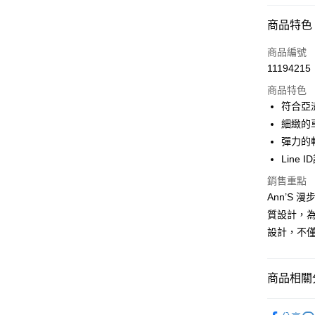
付款方式
商品特色
信用卡一
商品編號
11194215
信用卡分
商品特色
3 期 
符合亞
6 期 
合作金
細緻的
華南商
彈力的
合作金
購物金
上海商
華南商
Line 
國泰世
超商取貨
上海商
銷售重點
臺灣中
國泰世
匯豐（
Ann’S
LINE Pay
臺灣中
聯邦商
質設計，為
匯豐（
Apple Pay
元大商
聯邦商
設計，不
玉山商
元大商
街口支付
台新國
玉山商
台灣樂
台新國
悠遊付
商品相關分
台灣樂
Google Pa
流行女鞋