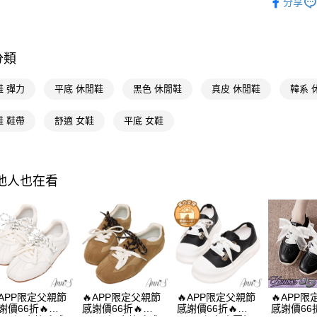
分享
全支付
人氣商品
本周新品
大哥付你
相關說明
分類
選顏色
【大哥付
AFTEE先
1.本服務
選跟高
鞋 彈力
平底 休閒鞋
黑色 休閒鞋
真皮 休閒鞋
韓系 
2.付款方
相關說明
選機能
流程，驗
【關於「A
鞋 鞋帶
舒適 女鞋
平底 女鞋
ATM付款
完成交易
AFTEE
選機能
3.實際核
便利好安
4.訂單成
１．簡單
選場合
消。如遇
２．便利
運送方式
無法說明
３．安心
選腳型
其他人也在看
【繳款方
全家付款
1.分期款
選材質
【「AFT
醒簡訊。
每筆NT$1
１．於結帳
2.透過簡
海外港澳
付」結帳
帳／街口支
付款後全
２．訂單
8月限時活
３．收到繳
每筆NT$1
【注意事
／ATM／
選款式
1.本服務
※ 請注意
萊爾富付
用戶於交
絡購買商品
APP限定父親節
🔥APP限定父親節
🔥APP限定父親節
🔥APP
款買賣價
先享後付
每筆NT$1
謝價66折🔥
感謝價66折🔥
感謝價66折🔥
感謝價66折
2.基於同
※ 交易是