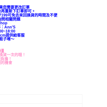
果您需要更改訂單
後再重新下訂單即可。
9-7199可免去來回換貨的時間及不便
上詢問相關問題
hop
：Ann'S
~18:00
cm提供給客服
鞋子唷～
貨】
換貨一次的哦！
額負擔！
麗的機會