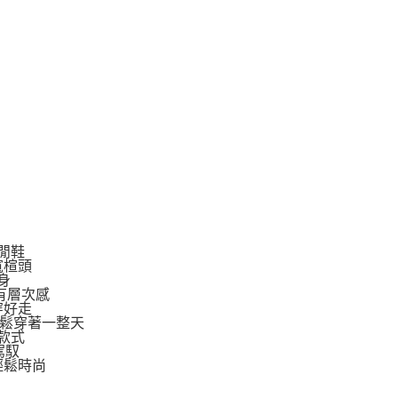
閒鞋
寬楦頭
身
有層次感
穿好走
輕鬆穿著一整天
款式
駕馭
輕鬆時尚