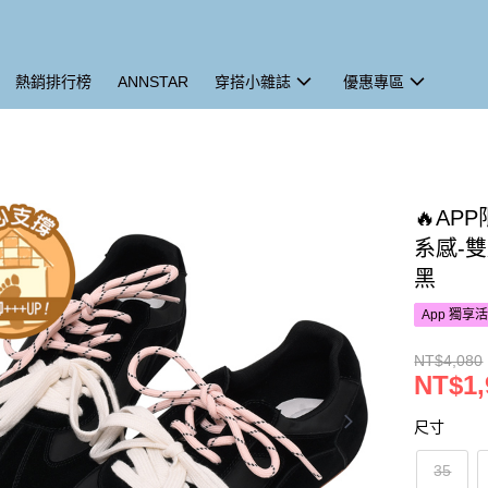
熱銷排行榜
ANNSTAR
穿搭小雜誌
優惠專區
🔥AP
系感-
黑
App 獨享
NT$4,080
NT$1,
尺寸
35