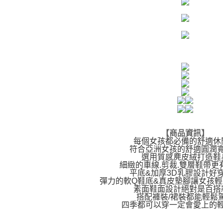
【商品資訊】
每個女孩都必備的舒適休
符合亞洲女孩的舒適圓潤
選用質感麂皮絨打造鞋
細緻的車線.剪裁.雙層鞋帶更
平底&加厚3D乳膠設計好
彈力的軟Q鞋底&真皮墊腳讓女孩
素面鞋面設計絕對是百搭
搭配褲裝/裙裝都能輕鬆
四季都可以穿一定會愛上的