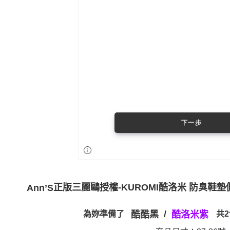
Ann’S
正版三麗鷗授權-KUROMI酷洛米 防臭鞋
/
酷酷黑
酷洛米紫
為妳準備了
共