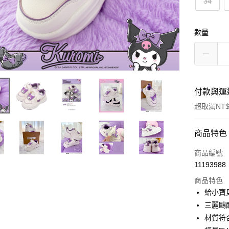
34
數量
付款與運
超取滿NT$
付款方式
商品特色
信用卡一
商品編號
11193988
信用卡分
商品特色
3 期 
給小寶
6 期 
合作金
三麗鷗
華南商
材質符
合作金
購物金
上海商
華南商