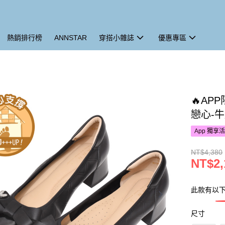
熱銷排行榜
ANNSTAR
穿搭小雜誌
優惠專區
🔥AP
戀心-
App 獨享
NT$4,380
NT$2,
此款有以
尺寸