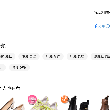
玉山商
台灣樂
台新國
悠遊付
台灣樂
商品相關分
Google Pa
流行女鞋
全支付
分享
人氣商品
大哥付你
全尺碼34-
相關說明
【大哥付
分類
本周新品
AFTEE先
1.本服務
2.付款方
相關說明
選款式
必勝 跟鞋
低跟 真皮
粗跟 好穿
粗跟 真皮
蝴蝶結 真
流程，驗
【關於「A
ATM付款
完成交易
AFTEE
選跟高
3.實際核
便利好安
鞋
加厚 好穿
4.訂單成
選機能
１．簡單
消。如遇
２．便利
運送方式
選機能
無法說明
３．安心
【繳款方
全家付款
選場合
其他人也在看
1.分期款
【「AFT
醒簡訊。
每筆NT$1
１．於結帳
選腳型
2.透過簡
付」結帳
帳／街口支
付款後全
２．訂單
選材質
３．收到繳
每筆NT$1
【注意事