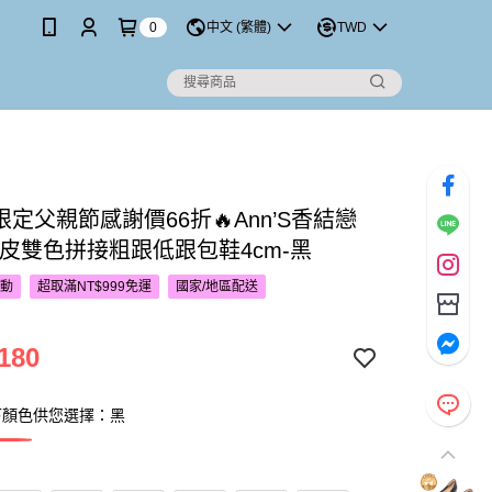
0
中文 (繁體)
TWD
P限定父親節感謝價66折🔥Ann’S香結戀
牛皮雙色拼接粗跟低跟包鞋4cm-黑
活動
超取滿NT$999免運
國家/地區配送
180
下顏色供您選擇：黑