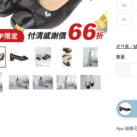
34
41
尺寸表／
數量
App 結