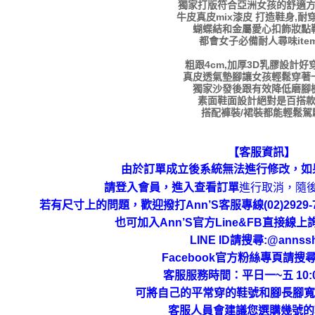
獨家打版符合亞洲女孩的舒適
牛皮真皮mix漆皮 打造鞋身,耐
蝴蝶結和金屬愛心扣飾妝點
都會女子必備耐人尋味ite
粗跟4cm,加厚3D乳膠設計好
真皮透氣墊腳讓女孩輕鬆穿著
獨家沙發後跟有效降低磨腳
素面鞋面設計絕對是百搭
搭配褲裝/裙裝都能輕鬆駕
【客服資訊】
由於訂單成立後系統無法進行修改，如
進行取消，隨
請登入會員，進入查看訂單
若有尺寸上的問題，歡迎撥打Ann’S客服專線(02)292
也可加入Ann’S官方Line&FB直接線
LINE ID請搜尋:@annss
Facebook官方粉絲專頁請搜尋
客服服務時間：平日一~五 10:00
可將自己的平常穿的鞋號和腳長腳寬
客服人員會建議您選購幾號的