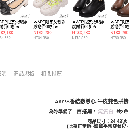
／ATM／
選材質
1.本服務
※ 請注意
萊爾富付
用戶於交
海外港澳
絡購買商品
款買賣價
先享後付
每筆NT$1
8月限時活
2.基於同
※ 交易是
APP限定父親節
🔥APP限定父親節
🔥APP限定父親節
🔥APP
資料（包
謝價66折🔥
感謝價66折🔥
感謝價66折🔥
感謝價66折
是否繳費成
付款後萊
本月主題
用，由本
nn’S香結戀戀心-
Ann’S-雙重鞋帶立
Ann’S大眾百搭款-
Ann’S大
付客戶支
$2,180
NT$2,280
NT$3,280
NT$3,280
每筆NT$1
皮雙色拼接粗跟
體拼接真皮厚底老
復古擦色牛皮真皮
復古擦色
3.完整用
$4,380
NT$4,580
NT$6,580
NT$6,580
35號以下
跟包鞋4cm-米白
爹鞋4cm-杏
低跟短靴4cm-黑
低跟短靴4
【注意事
7-11付款
１．透過由
交易，需
每筆NT$1
求債權轉
２．關於
付款後7-1
https://aft
每筆NT$1
說明
商品規格
相關推薦
３．未成
「AFTE
宅配
任。
４．使用「
每筆NT$1
即時審查
結果請求
Ann’S香結戀戀心-牛皮雙色拼
國家/地區
５．嚴禁
形，恩沛
百搭黑 /
氣質白
為妳準備了
共2
國家/地區
動。
商品尺寸：34-43號
(此為正常版~請拿平常穿著尺