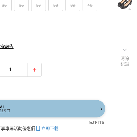
35
36
37
38
39
40
試穿報告
清除
紀錄
AI
找尺寸
帳可享專屬活動優惠價
立即下載