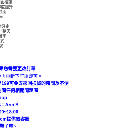
方圓楦頭
穿度提升
鞋面
ms
穿好走
一整天
機率
款式
馭
果您需要更改訂單
後再重新下訂單即可。
9-7199可免去來回換貨的時間及不便
上詢問任何相關問題喔
hop
：Ann'S
~18:00
cm提供給客服
鞋子唷~