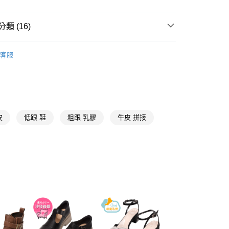
業銀行
星展（台灣）商業銀行
天信用卡公司
際商業銀行
中國信託商業銀行
天信用卡公司
類 (16)
y
【娃娃鞋、瑪莉珍鞋、莫卡辛】
客服
推薦
分期
44號
你分期使用說明】
享後付
由台灣大哥大提供，台灣大哥大用戶可立即使用無須另外申請。
式選擇「大哥付你分期」，訂單成立後會自動跳轉到大哥付的交易
寶石、水鑽
皮
低跟 鞋
粗跟 乳膠
牛皮 拼接
證手機門號後，選擇欲分期的期數、繳款截止日，確認付款後即
FTEE先享後付」】
。
先享後付是「在收到商品之後才付款」的支付方式。 讓您購物簡單
低跟3-5.5公分
准額度、可分期數及費用金額請依後續交易確認頁面所載為準。
心！
立30分鐘內，如未前往確認交易或遇審核未通過，訂單將自動取
❤沙發後跟系列
：不需註冊會員、不需綁卡、不需儲值。
「轉專審核」未通過狀況，表示未達大哥付你分期系統評分，恕
：只要手機號碼，簡訊認證，即可結帳。
☁足弓墊腳系列
評估內容。
：先確認商品／服務後，再付款。
式說明】
取貨
上班好朋友
項不併入電信帳單，「大哥付你分期」於每月結算日後寄送繳費提
EE先享後付」結帳流程】
00，滿NT$999(含以上)免運費
方式選擇「AFTEE先享後付」後，將跳轉至「AFTEE先享後
埃及腳
訊連結打開帳單後，可選擇「超商條碼／台灣大直營門市／銀行轉
頁面，進行簡訊認證並確認金額後，即可完成結帳。
付／iPASS MONEY」等通路繳費。
家取貨
成立數日內，您將收到繳費通知簡訊。
漆皮
費通知簡訊後14天內，點擊此簡訊中的連結，可透過四大超商
00，滿NT$999(含以上)免運費
項】