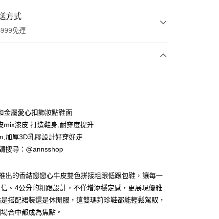
送方式
999免運
次付款
期付款
0 利率 每期
NT$726
21家銀行
和金屬愛心扣飾妝點鞋面
0 利率 每期
NT$363
21家銀行
庫商業銀行
第一商業銀行
皮mix漆皮 打造鞋身,耐穿度提升
業銀行
彰化商業銀行
cm,加厚3D乳膠設計好穿好走
庫商業銀行
第一商業銀行
業儲蓄銀行
台北富邦商業銀行
業銀行
彰化商業銀行
ID請搜尋：@annsshop
華商業銀行
兆豐國際商業銀行
付款
業儲蓄銀行
台北富邦商業銀行
小企業銀行
台中商業銀行
華商業銀行
兆豐國際商業銀行
台灣）商業銀行
華泰商業銀行
全新推出的香結戀戀心牛皮雙色拼接粗跟低跟包鞋，讓每一
小企業銀行
台中商業銀行
業銀行
遠東國際商業銀行
自信。4公分的粗跟設計，不僅增添穩定感，更展現優雅
台灣）商業銀行
華泰商業銀行
業銀行
永豐商業銀行
業銀行
遠東國際商業銀行
論是搭配裙裝還是休閒服，這雙瑪莉珍鞋都能輕鬆駕馭，
業銀行
星展（台灣）商業銀行
業銀行
永豐商業銀行
個場合中都成為焦點。
際商業銀行
中國信託商業銀行