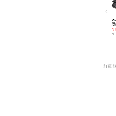

感
A
NT
牛
NT
低
詳細