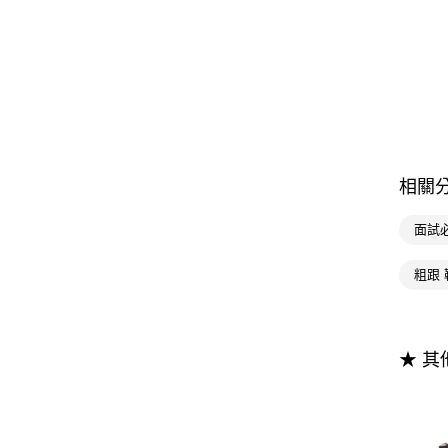
相關
面試
粗跟 
★ 