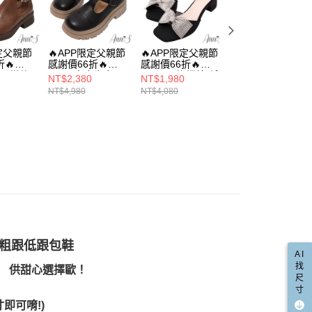
網路銀行／等多元方式進行付款，方視為交易完成。
合成皮
係由「台灣大哥大股份有限公司」（以下簡稱本公司）所提供，讓
：結帳手續完成當下不需立刻繳費，但若您需要取消訂單，請聯
款取貨
易時，得透過本服務購買商品或服務，並由商店將買賣／分期付
直送專區
的店家。未經商家同意取消之訂單仍視為有效，需透過AFTEE
金債權讓與本公司後，依約使用本公司帳單繳交帳款。
繳納相關費用。
00，滿NT$999(含以上)免運費
動
🔥 APP限定 / 父親節感謝價66折
意付款使用「大哥付你分期」之契約關係目的，商店將以您的個人
否成功請以「AFTEE先享後付 」之結帳頁面顯示為準，若有關於
限定父親節
🔥APP限定父親節
🔥APP限定父親節
🔥APP限定父親節
含姓名、電話或地址）提供予台灣大哥大進項蒐集、處理及利
🔥
感謝價66折🔥
感謝價66折🔥
感謝價66折🔥
功／繳費後需取消欲退款等相關疑問，請聯繫「AFTEE先享後
爾富取貨
推薦
🎀蝴蝶結專區
公司與您本人進行分期帳單所需資料之確認、核對及更正。
眾百搭款-
Ann’S真皮牛皮厚
Ann’S黑蝴蝶結-低
Ann’S頂級小羊皮
援中心」
https://netprotections.freshdesk.com/support/home
NT$2,380
NT$1,980
NT$2,880
00，滿NT$999(含以上)免運費
牛皮真皮
底T字瑪莉珍包鞋
跟粗跟涼鞋4.5cm-
真皮 雙層繞帶尖
戶服務條款，請詳閱以下連結：
https://oppay.tw/userRule
NT$4,980
NT$4,080
NT$5,780
小尺寸專區
cm-棕
5cm-黑
黑
粗跟短靴5cm-黑
項】
取貨
恩沛科技股份有限公司提供之「AFTEE先享後付」服務完成之
依本服務之必要範圍內提供個人資料，並將交易相關給付款項請
00，滿NT$999(含以上)免運費
讓予恩沛科技股份有限公司。
個人資料處理事宜，請瀏覽以下網址：
1取貨
ee.tw/terms/#terms3
00，滿NT$999(含以上)免運費
年的使用者請事先徵得法定代理人或監護人之同意方可使用
E先享後付」，若未經同意申辦者引起之損失，本公司不負相關責
AFTEE先享後付」時，將依據個別帳號之用戶狀況，依本公司
00，滿NT$999(含以上)免運費
核予不同之上限額度；若仍有額度不足之情形，本公司將視審查
用戶進行身份認證。
接粗跟低跟包鞋
配送(非順豐配送，勿填寫順豐智能櫃地址)
查看運費
一人註冊多個帳號或使用他人資訊註冊。若發現惡意使用之情
AI
科技股份有限公司將有權停止該用戶之使用額度並採取法律行
找
色 供甜心選擇歐！
配送(限中國大陸地區)
查看運費
尺
寸
寸即可唷!
)