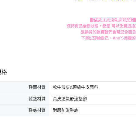
【7天鑑賞期免費退換貨】
保持商品全新狀態，都是 可以免費退換
退換貨的運費我們會幫您全額
下單試穿給自己、Ann'S美麗
規格
鞋面材質
軟牛漆皮&頂級牛皮面料
鞋墊材質
真皮透氣舒適墊腳
鞋底材質
耐磨防滑鞋底