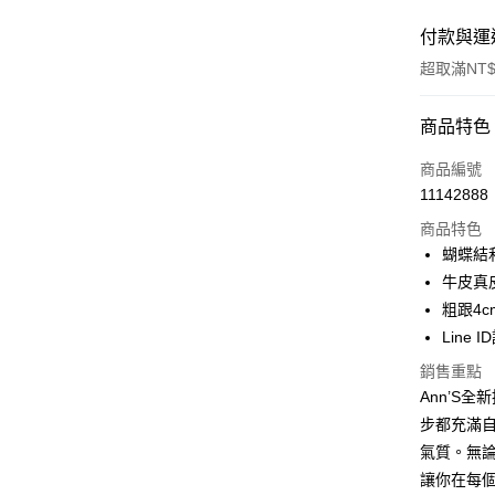
付款與運
超取滿NT$
付款方式
商品特色
信用卡一
商品編號
11142888
信用卡分
商品特色
3 期 
蝴蝶結
6 期 
合作金
牛皮真
華南商
粗跟4
合作金
購物金
上海商
華南商
Line 
國泰世
超商取貨
上海商
銷售重點
臺灣中
國泰世
匯豐（
Ann’S
LINE Pay
臺灣中
聯邦商
步都充滿
匯豐（
Apple Pay
元大商
聯邦商
氣質。無
玉山商
元大商
街口支付
讓你在每
台新國