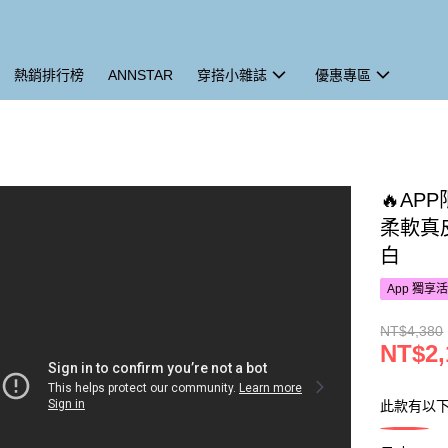
熱銷排行榜
ANNSTAR
穿搭小雜誌
優惠專區
🔥AP
柔軟真
白
App 獨享
NT$4,380
NT$2,
此款有以