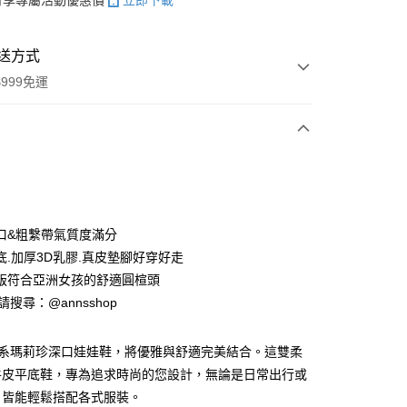
帳可享專屬活動優惠價
立即下載
送方式
999免運
次付款
期付款
0 利率 每期
NT$726
21家銀行
口&粗繫帶氣質度滿分
0 利率 每期
NT$363
21家銀行
庫商業銀行
第一商業銀行
底.加厚3D乳膠.真皮墊腳好穿好走
業銀行
彰化商業銀行
版符合亞洲女孩的舒適圓楦頭
庫商業銀行
第一商業銀行
業儲蓄銀行
台北富邦商業銀行
業銀行
彰化商業銀行
ID請搜尋：@annsshop
華商業銀行
兆豐國際商業銀行
付款
業儲蓄銀行
台北富邦商業銀行
小企業銀行
台中商業銀行
華商業銀行
兆豐國際商業銀行
台灣）商業銀行
華泰商業銀行
輕日系瑪莉珍深口娃娃鞋，將優雅與舒適完美結合。這雙柔
小企業銀行
台中商業銀行
業銀行
遠東國際商業銀行
牛皮平底鞋，專為追求時尚的您設計，無論是日常出行或
台灣）商業銀行
華泰商業銀行
業銀行
永豐商業銀行
業銀行
遠東國際商業銀行
，皆能輕鬆搭配各式服裝。
業銀行
星展（台灣）商業銀行