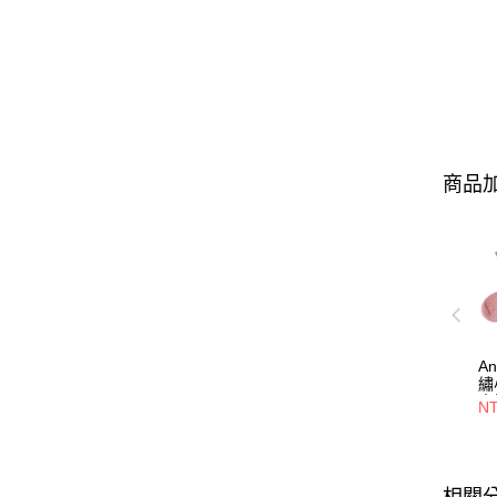
商品加
A
繡
中
N