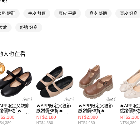
分類
海外港澳
３．收到繳
每筆NT$1
【注意事
／ATM／
選款式
必勝 跟鞋
牛皮 舒適
真皮 平底
真皮 舒適
真皮 好穿
1.本服務
※ 請注意
萊爾富付
用戶於交
絡購買商品
8月限時活
款買賣價
先享後付
每筆NT$1
柔軟
舒適 好穿
2.基於同
※ 交易是
35號以下
資料（包
是否繳費成
付款後萊
用，由本
本月主題
付客戶支
每筆NT$1
3.完整用
其他人也在看
【注意事
7-11付款
１．透過由
交易，需
每筆NT$1
求債權轉
２．關於
付款後7-1
https://aft
每筆NT$1
３．未成
「AFTE
宅配
任。
APP限定父親節
🔥APP限定父親節
🔥APP限定父親節
🔥APP
４．使用「
每筆NT$1
謝價66折🔥
感謝價66折🔥
感謝價66折🔥
感謝價66折
即時審查
nn’S輕日系-柔軟
Ann’S雲朵輕柔名
Ann’S真皮牛皮厚
Ann’S甜
結果請求
$2,180
NT$2,180
NT$2,380
NT$2,180
國家/地區
皮牛皮平底瑪莉
媛-牛皮真皮雙帶瑪
底T字瑪莉珍包鞋
羊皮真皮
５．嚴禁
$4,380
NT$4,380
NT$4,980
NT$4,380
深口娃娃鞋
莉珍平底鞋娃娃鞋
5cm-咖
底鞋娃娃鞋2
形，恩沛
國家/地區
5cm-黑
1.5cm-杏
米白
動。