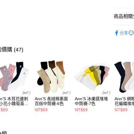
元大商
街口支付
台新國
玉山商
台灣樂
台新國
悠遊付
商品相關分
台灣樂
Google Pa
流行女鞋
分享
全支付
人氣商品
全尺碼34-
大哥付你
價購 (47)
相關說明
本周新品
【大哥付
AFTEE先
1.本服務
選顏色
2.付款方
相關說明
選跟高
流程，驗
【關於「A
ATM付款
完成交易
AFTEE
選機能
3.實際核
便利好安
4.訂單成
１．簡單
選場合
nn’S 木耳花邊刺
Ann’S 長絨棉素面
Ann’S 冰膚感堆堆
Ann’S 
消。如遇
２．便利
運送方式
小花小雛菊直紋
百搭中筒襪-6色
中筒襪-7色
花編織堆
無法說明
３．安心
選場合
筒襪-4色
筒襪-4色
T$89
NT$69
NT$69
NT$89
【繳款方
全家付款
1.分期款
選機能
【「AFT
醒簡訊。
每筆NT$1
１．於結帳
2.透過簡
選材質
付」結帳
帳／街口支
付款後全
２．訂單