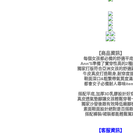
【商品資訊】
每個女孩都必備的舒適平
Ann'S準備了實穿性高的2
獨家打版符合亞洲女孩的舒適
牛皮真皮打造鞋身,耐穿度
鞋面深口&粗繫帶氣質度滿
都會女子必備耐人尋味ite
搭配平底,加厚3D乳膠設計好
真皮透氣墊腳讓女孩輕鬆穿著
獨家沙發後跟有效降低磨腳
素面鞋面設計絕對是百搭
搭配褲裝/裙裝都能輕鬆駕
【客服資訊】