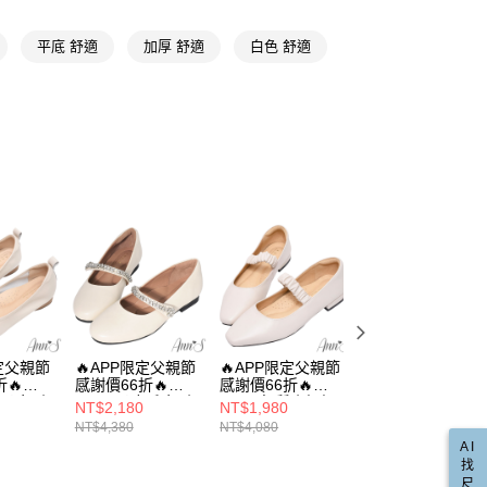
直送專區
費通知簡訊後14天內，點擊此簡訊中的連結，可透過四大超商
00，滿NT$999(含以上)免運費
項】
網路銀行／等多元方式進行付款，方視為交易完成。
瑪莉珍鞋
平底 舒適
加厚 舒適
白色 舒適
係由「台灣大哥大股份有限公司」（以下簡稱本公司）所提供，讓
：結帳手續完成當下不需立刻繳費，但若您需要取消訂單，請聯
款取貨
易時，得透過本服務購買商品或服務，並由商店將買賣／分期付
的店家。未經商家同意取消之訂單仍視為有效，需透過AFTEE
動
🔥 APP限定 / 父親節感謝價66折
金債權讓與本公司後，依約使用本公司帳單繳交帳款。
繳納相關費用。
00，滿NT$999(含以上)免運費
意付款使用「大哥付你分期」之契約關係目的，商店將以您的個人
否成功請以「AFTEE先享後付 」之結帳頁面顯示為準，若有關於
小尺寸專區
含姓名、電話或地址）提供予台灣大哥大進項蒐集、處理及利
功／繳費後需取消欲退款等相關疑問，請聯繫「AFTEE先享後
爾富取貨
公司與您本人進行分期帳單所需資料之確認、核對及更正。
推薦
援中心」
https://netprotections.freshdesk.com/support/home
🎓學院風日走萬步鞋
00，滿NT$999(含以上)免運費
戶服務條款，請詳閱以下連結：
https://oppay.tw/userRule
項】
取貨
恩沛科技股份有限公司提供之「AFTEE先享後付」服務完成之
依本服務之必要範圍內提供個人資料，並將交易相關給付款項請
00，滿NT$999(含以上)免運費
讓予恩沛科技股份有限公司。
個人資料處理事宜，請瀏覽以下網址：
1取貨
ee.tw/terms/#terms3
00，滿NT$999(含以上)免運費
年的使用者請事先徵得法定代理人或監護人之同意方可使用
E先享後付」，若未經同意申辦者引起之損失，本公司不負相關責
限定父親節
🔥APP限定父親節
🔥APP限定父親節
🔥APP限定父親節
AFTEE先享後付」時，將依據個別帳號之用戶狀況，依本公司
00，滿NT$999(含以上)免運費
🔥
感謝價66折🔥
感謝價66折🔥
感謝價66折🔥
核予不同之上限額度；若仍有額度不足之情形，本公司將視審查
美柔步-小
Ann’S柔靡千金-小
Ann’S氣質小姐姐-
Ann’S知性小姊姊-
用戶進行身份認證。
NT$2,180
NT$1,980
NT$1,980
配送(非順豐配送，勿填寫順豐智能櫃地址)
查看運費
蝴蝶結平
羊皮真皮腳背鑽鍊
頂級牛皮真皮 鬆緊
造型方釦軟牛皮真
一人註冊多個帳號或使用他人資訊註冊。若發現惡意使用之情
NT$4,380
NT$4,080
NT$4,080
.5cm-
瑪莉珍平底娃娃鞋
帶瑪莉珍平底鞋-白
皮平底娃娃鞋-白
科技股份有限公司將有權停止該用戶之使用額度並採取法律行
AI
配送(限中國大陸地區)
查看運費
1.5cm-米白
找
尺