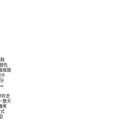
底鞋
種顏色
圓楦頭
提升
分
ms
穿好走
一整天
機率
款式
馭