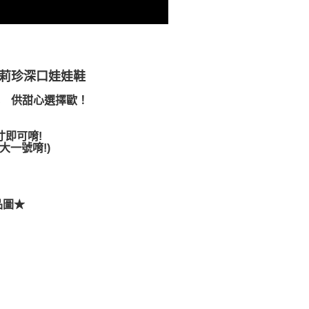
瑪莉珍深口娃娃鞋
色 供甜心選擇歐！
寸即可唷!
一號唷!)
品圖★