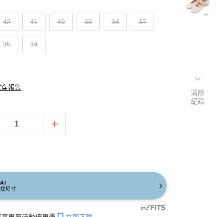
42
41
40
39
38
37
35
34
試穿報告
清除
紀錄
AI
找尺寸