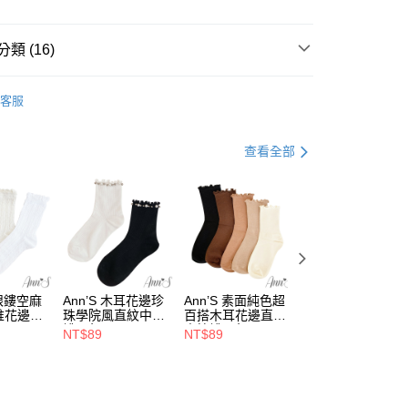
業銀行
永豐商業銀行
際商業銀行
中國信託商業銀行
業銀行
星展（台灣）商業銀行
天信用卡公司
際商業銀行
中國信託商業銀行
類 (16)
天信用卡公司
y
【娃娃鞋、瑪莉珍鞋、莫卡辛】
客服
推薦
44號
分期
查看全部
你分期使用說明】
享後付
由台灣大哥大提供，台灣大哥大用戶可立即使用無須另外申請。
米白、杏色
式選擇「大哥付你分期」，訂單成立後會自動跳轉到大哥付的交易
平底3公分以下
證手機門號後，選擇欲分期的期數、繳款截止日，確認付款後即
FTEE先享後付」】
。
先享後付是「在收到商品之後才付款」的支付方式。 讓您購物簡單
❤沙發後跟系列
准額度、可分期數及費用金額請依後續交易確認頁面所載為準。
心！
立30分鐘內，如未前往確認交易或遇審核未通過，訂單將自動取
：不需註冊會員、不需綁卡、不需儲值。
上班好朋友
網眼鏤空麻
Ann’S 木耳花邊珍
Ann’S 素面純色超
Ann’S 隨興捲邊可
「轉專審核」未通過狀況，表示未達大哥付你分期系統評分，恕
：只要手機號碼，簡訊認證，即可結帳。
堆花邊中
珠學院風直紋中筒
百搭木耳花邊直紋
兩穿堆堆泡泡襪露
評估內容。
：先確認商品／服務後，再付款。
婚禮好朋友
襪-2色
中筒襪-5色
膚鏤空直紋長筒膝
NT$89
NT$89
NT$129
式說明】
下襪-2色
取貨
項不併入電信帳單，「大哥付你分期」於每月結算日後寄送繳費提
EE先享後付」結帳流程】
💕前掌乳棉系列
00，滿NT$999(含以上)免運費
方式選擇「AFTEE先享後付」後，將跳轉至「AFTEE先享後
訊連結打開帳單後，可選擇「超商條碼／台灣大直營門市／銀行轉
真皮
頁面，進行簡訊認證並確認金額後，即可完成結帳。
付／iPASS MONEY」等通路繳費。
家取貨
成立數日內，您將收到繳費通知簡訊。