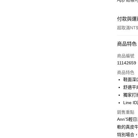
App 結
付款與運
超取滿NT$
付款方式
商品特色
信用卡一
商品編號
11142659
信用卡分
商品特色
3 期 
鞋面深
6 期 
合作金
舒適平
華南商
獨家打
合作金
購物金
上海商
華南商
Line 
國泰世
超商取貨
上海商
銷售重點
臺灣中
國泰世
匯豐（
Ann’S
LINE Pay
臺灣中
聯邦商
軟的真皮
匯豐（
Apple Pay
元大商
聯邦商
特別場合
玉山商