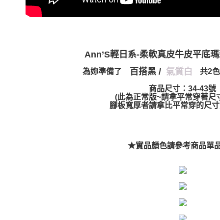
Ann’S輕日系-柔軟真皮牛皮平底
百搭黑 /
氣質白
為妳準備了
共2
商品尺寸：34-43號
(此為正常版~請拿平常穿著尺
腳板寬厚者請拿比平常穿的尺寸大
★實品顏色請參考商品單