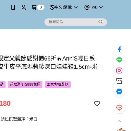
0
中文 (繁體)
TWD
P限定父親節感謝價66折🔥Ann’S輕日系-
皮牛皮平底瑪莉珍深口娃娃鞋1.5cm-米
活動
超取滿NT$999免運
國家/地區配送
180
下顏色供您選擇：米白