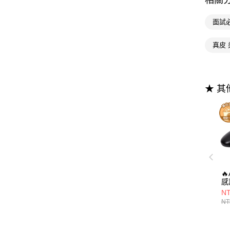
相關
面試
真皮 
★ 

感
A
NT
真
NT
珍
1.