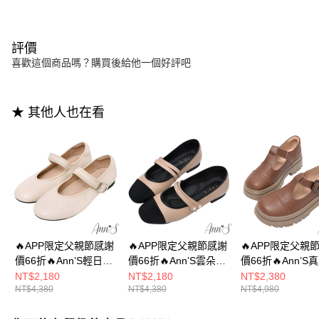
評價
喜歡這個商品嗎？購買後給他一個好評吧
★ 其他人也在看
🔥APP限定父親節感謝
🔥APP限定父親節感謝
🔥APP限定父親
價66折🔥Ann’S輕日系-
價66折🔥Ann’S雲朵輕
價66折🔥Ann’S
柔軟真皮牛皮平底瑪莉
柔名媛-牛皮真皮雙帶
皮厚底T字瑪莉珍
NT$2,180
NT$2,180
NT$2,380
NT$4,380
NT$4,380
NT$4,980
珍深口娃娃鞋1.5cm-米
瑪莉珍平底鞋娃娃鞋
5cm-咖
白
1.5cm-杏