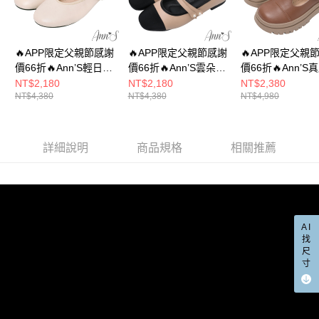
每筆NT$100，滿NT$999(含以上)免運費
https://aftee.tw/terms/#terms3
３．未成年的使用者請事先徵得法定代理人或監護人之同意方可使用
宅配
「AFTEE先享後付」，若未經同意申辦者引起之損失，本公司不負相關責
任。
每筆NT$100，滿NT$999(含以上)免運費
🔥APP限定父親節感謝
🔥APP限定父親節感謝
🔥APP限定父親
４．使用「AFTEE先享後付」時，將依據個別帳號之用戶狀況，依本公司即
價66折🔥Ann’S輕日系-
價66折🔥Ann’S雲朵輕
價66折🔥Ann’S
時審查核予不同之上限額度；若仍有額度不足之情形，本公司將視審查結果
國家/地區配送(非順豐配送，勿填寫順豐智能櫃地址)
查看運費
柔軟真皮牛皮平底瑪莉
柔名媛-牛皮真皮雙帶
皮厚底T字瑪莉珍
NT$2,180
NT$2,180
NT$2,380
請求用戶進行身份認證。
NT$4,380
NT$4,380
NT$4,980
珍深口娃娃鞋1.5cm-米
瑪莉珍平底鞋娃娃鞋
5cm-咖
５．嚴禁一人註冊多個帳號或使用他人資訊註冊。若發現惡意使用之情形，
國家/地區配送(限中國大陸地區)
查看運費
恩沛科技股份有限公司將有權停止該用戶之使用額度並採取法律行動。
白
1.5cm-杏
詳細說明
商品規格
相關推薦
AI
找
尺
寸