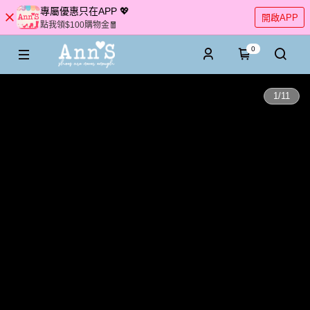
專屬優惠只在APP 💖
開啟APP
點我領$100購物金🧧
0
1
/
11