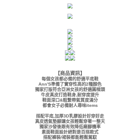
【商品資訊】
每個女孩都必備的舒適平底鞋
Ann'S準備了實穿性高的2種顏色
獨家打版符合亞洲女孩的舒適圓楦頭
牛皮真皮打造鞋身,耐穿度提升
鞋面深口&粗繫帶氣質度滿分
都會女子必備耐人尋味items
搭配平底,加厚3D乳膠設計好穿好走
真皮透氣墊腳讓女孩輕鬆穿著一整天
獨家沙發後跟有效降低磨腳機率
素面鞋面設計絕對是百搭款式
搭配褲裝/裙裝都能輕鬆駕馭