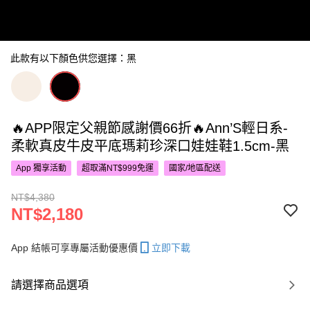
此款有以下顏色供您選擇：黑
🔥APP限定父親節感謝價66折🔥Ann’S輕日系-
柔軟真皮牛皮平底瑪莉珍深口娃娃鞋1.5cm-黑
App 獨享活動
超取滿NT$999免運
國家/地區配送
NT$4,380
NT$2,180
App 結帳可享專屬活動優惠價
立即下載
請選擇商品選項