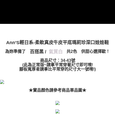
Ann’S輕日系-柔軟真皮牛皮平底瑪莉珍深口娃娃鞋
百搭黑 /
氣質白
為妳準備了
共2色 供甜心選擇歐！
商品尺寸：34-43號
(此為正常版~請拿平常穿著尺寸即可唷!
腳板寬厚者請拿比平常穿的尺寸大一號唷!)
★實品顏色請參考商品單品圖★