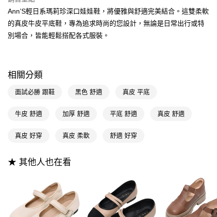
流程，驗證手機門號後，選擇欲分期的期數、繳款截止日，確認付款後即完
【關於「AFTEE先享後付」】
成交易。
Ann’S輕日系瑪莉珍深口娃娃鞋，將優雅與舒適完美結合。這雙柔軟
ATM付款
AFTEE先享後付是「在收到商品之後才付款」的支付方式。 讓您購物簡單
3.實際核准額度、可分期數及費用金額請依後續交易確認頁面所載為準。
便利好安心！
的真皮牛皮平底鞋，專為追求時尚的您設計，無論是日常出行或特
4.訂單成立30分鐘內，如未前往確認交易或遇審核未通過，訂單將自動取
１．簡單：不需註冊會員、不需綁卡、不需儲值。
別場合，皆能輕鬆搭配各式服裝。
運送方式
消。如遇「轉專審核」未通過狀況，表示未達大哥付你分期系統評分，恕無
２．便利：只要手機號碼，簡訊認證，即可結帳。
法說明評估內容。
３．安心：先確認商品／服務後，再付款。
全家付款取貨
【繳款方式說明】
1.分期款項不併入電信帳單，「大哥付你分期」於每月結算日後寄送繳費提
每筆NT$100，滿NT$999(含以上)免運費
【「AFTEE先享後付」結帳流程】
醒簡訊。
相關分類
１．於結帳方式選擇「AFTEE先享後付」後，將跳轉至「AFTEE先享後付」
2.透過簡訊連結打開帳單後，可選擇「超商條碼／台灣大直營門市／銀行轉
付款後全家取貨
結帳頁面，進行簡訊認證並確認金額後，即可完成結帳。
帳／街口支付／iPASS MONEY」等通路繳費。
面試必勝 跟鞋
黑色 舒適
真皮 平底
２．訂單成立數日內，您將收到繳費通知簡訊。
每筆NT$100，滿NT$999(含以上)免運費
３．收到繳費通知簡訊後14天內，點擊此簡訊中的連結，可透過四大超商／
【注意事項】
ATM／網路銀行／等多元方式進行付款，方視為交易完成。
萊爾富付款取貨
牛皮 舒適
加厚 舒適
平底 舒適
真皮 舒適
1.本服務係由「台灣大哥大股份有限公司」（以下簡稱本公司）所提供，讓
※ 請注意：結帳手續完成當下不需立刻繳費，但若您需要取消訂單，請聯絡
用戶於交易時，得透過本服務購買商品或服務，並由商店將買賣／分期付款
每筆NT$100，滿NT$999(含以上)免運費
購買商品的店家。未經商家同意取消之訂單仍視為有效，需透過AFTEE先享
買賣價金債權讓與本公司後，依約使用本公司帳單繳交帳款。
真皮 好穿
真皮 柔軟
舒適 好穿
後付繳納相關費用。
2.基於同意付款使用「大哥付你分期」之契約關係目的，商店將以您的個人
付款後萊爾富取貨
※ 交易是否成功請以「AFTEE先享後付 」之結帳頁面顯示為準，若有關於
資料（包含姓名、電話或地址）提供予台灣大哥大進項蒐集、處理及利用，
是否繳費成功／繳費後需取消欲退款等相關疑問，請聯繫「AFTEE先享後付
每筆NT$100，滿NT$999(含以上)免運費
由本公司與您本人進行分期帳單所需資料之確認、核對及更正。
★ 其他人也在看
客戶支援中心」
https://netprotections.freshdesk.com/support/home
3.完整用戶服務條款，請詳閱以下連結：
https://oppay.tw/userRule
7-11付款取貨
【注意事項】
１．透過由恩沛科技股份有限公司提供之「AFTEE先享後付」服務完成之交
每筆NT$100，滿NT$999(含以上)免運費
易，需依本服務之必要範圍內提供個人資料，並將交易相關給付款項請求債
權轉讓予恩沛科技股份有限公司。
付款後7-11取貨
２．關於個人資料處理事宜，請瀏覽以下網址：