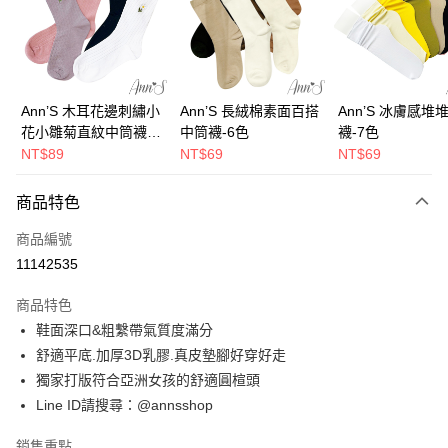
6 期 0 利率 每期
NT$363
21家銀行
合作金庫商業銀行
第一商業銀行
華南商業銀行
彰化商業銀行
合作金庫商業銀行
第一商業銀行
購物金
上海商業儲蓄銀行
台北富邦商業銀行
華南商業銀行
彰化商業銀行
國泰世華商業銀行
兆豐國際商業銀行
超商取貨付款
上海商業儲蓄銀行
台北富邦商業銀行
臺灣中小企業銀行
台中商業銀行
國泰世華商業銀行
兆豐國際商業銀行
Ann’S 木耳花邊刺繡小
Ann’S 長絨棉素面百搭
Ann’S 冰膚感堆
匯豐（台灣）商業銀行
華泰商業銀行
LINE Pay
臺灣中小企業銀行
台中商業銀行
花小雛菊直紋中筒襪-4
中筒襪-6色
襪-7色
聯邦商業銀行
遠東國際商業銀行
匯豐（台灣）商業銀行
華泰商業銀行
色
NT$89
NT$69
NT$69
Apple Pay
元大商業銀行
永豐商業銀行
聯邦商業銀行
遠東國際商業銀行
玉山商業銀行
星展（台灣）商業銀行
元大商業銀行
永豐商業銀行
街口支付
商品特色
台新國際商業銀行
中國信託商業銀行
玉山商業銀行
星展（台灣）商業銀行
台灣樂天信用卡公司
台新國際商業銀行
中國信託商業銀行
悠遊付
商品編號
台灣樂天信用卡公司
11142535
Google Pay
商品特色
全支付
鞋面深口&粗繫帶氣質度滿分
大哥付你分期
舒適平底.加厚3D乳膠.真皮墊腳好穿好走
相關說明
獨家打版符合亞洲女孩的舒適圓楦頭
【大哥付你分期使用說明】
Line ID請搜尋：@annsshop
AFTEE先享後付
1.本服務由台灣大哥大提供，台灣大哥大用戶可立即使用無須另外申請。
2.付款方式選擇「大哥付你分期」，訂單成立後會自動跳轉到大哥付的交易
相關說明
銷售重點