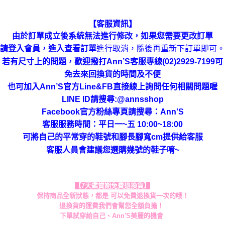
【客服資訊】
由於訂單成立後系統無法進行修改，如果您需要更改訂單
進行取消，隨後再重新下訂單即可。
請登入會員，進入查看訂單
若有尺寸上的問題，歡迎撥打Ann’S客服專線(02)2929-7199可
免去來回換貨的時間及不便
也可加入Ann’S官方Line&FB直接線上詢問任何相關問題喔
LINE ID請搜尋:@annsshop
Facebook官方粉絲專頁請搜尋：Ann'S
客服服務時間：平日一~五 10:00~18:00
可將自己的平常穿的鞋號和腳長腳寬cm提供給客服
客服人員會建議您選購幾號的鞋子唷~
【7天鑑賞期免費退換貨】
保持商品全新狀態，都是 可以免費退換貨一次的哦！
退換貨的運費我們會幫您全額負擔！
下單試穿給自己、Ann'S美麗的機會