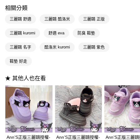
相關說明
相關分類
【大哥付你分期使用說明】
AFTEE先享後付
1.本服務由台灣大哥大提供，台灣大哥大用戶可立即使用無須另外申請。
三麗鷗 舒適
三麗鷗 酷洛米
三麗鷗 正版
2.付款方式選擇「大哥付你分期」，訂單成立後會自動跳轉到大哥付的交易
相關說明
流程，驗證手機門號後，選擇欲分期的期數、繳款截止日，確認付款後即完
【關於「AFTEE先享後付」】
三麗鷗 kuromi
舒適 eva
防臭 鞋墊
成交易。
ATM付款
AFTEE先享後付是「在收到商品之後才付款」的支付方式。 讓您購物簡單
3.實際核准額度、可分期數及費用金額請依後續交易確認頁面所載為準。
便利好安心！
4.訂單成立30分鐘內，如未前往確認交易或遇審核未通過，訂單將自動取
三麗鷗 名字
酷洛米 kuromi
三麗鷗 紫色
１．簡單：不需註冊會員、不需綁卡、不需儲值。
運送方式
消。如遇「轉專審核」未通過狀況，表示未達大哥付你分期系統評分，恕無
２．便利：只要手機號碼，簡訊認證，即可結帳。
法說明評估內容。
３．安心：先確認商品／服務後，再付款。
鞋墊 好走
全家付款取貨
【繳款方式說明】
1.分期款項不併入電信帳單，「大哥付你分期」於每月結算日後寄送繳費提
每筆NT$100，滿NT$999(含以上)免運費
【「AFTEE先享後付」結帳流程】
醒簡訊。
１．於結帳方式選擇「AFTEE先享後付」後，將跳轉至「AFTEE先享後付」
★ 其他人也在看
2.透過簡訊連結打開帳單後，可選擇「超商條碼／台灣大直營門市／銀行轉
付款後全家取貨
結帳頁面，進行簡訊認證並確認金額後，即可完成結帳。
帳／街口支付／iPASS MONEY」等通路繳費。
２．訂單成立數日內，您將收到繳費通知簡訊。
每筆NT$100，滿NT$999(含以上)免運費
３．收到繳費通知簡訊後14天內，點擊此簡訊中的連結，可透過四大超商／
【注意事項】
ATM／網路銀行／等多元方式進行付款，方視為交易完成。
萊爾富付款取貨
1.本服務係由「台灣大哥大股份有限公司」（以下簡稱本公司）所提供，讓
※ 請注意：結帳手續完成當下不需立刻繳費，但若您需要取消訂單，請聯絡
用戶於交易時，得透過本服務購買商品或服務，並由商店將買賣／分期付款
每筆NT$100，滿NT$999(含以上)免運費
購買商品的店家。未經商家同意取消之訂單仍視為有效，需透過AFTEE先享
買賣價金債權讓與本公司後，依約使用本公司帳單繳交帳款。
後付繳納相關費用。
2.基於同意付款使用「大哥付你分期」之契約關係目的，商店將以您的個人
付款後萊爾富取貨
※ 交易是否成功請以「AFTEE先享後付 」之結帳頁面顯示為準，若有關於
資料（包含姓名、電話或地址）提供予台灣大哥大進項蒐集、處理及利用，
是否繳費成功／繳費後需取消欲退款等相關疑問，請聯繫「AFTEE先享後付
每筆NT$100，滿NT$999(含以上)免運費
由本公司與您本人進行分期帳單所需資料之確認、核對及更正。
客戶支援中心」
https://netprotections.freshdesk.com/support/home
3.完整用戶服務條款，請詳閱以下連結：
https://oppay.tw/userRule
Ann’S正版三麗鷗授權-
Ann’S正版三麗鷗授權-
Ann’S正版三麗鷗