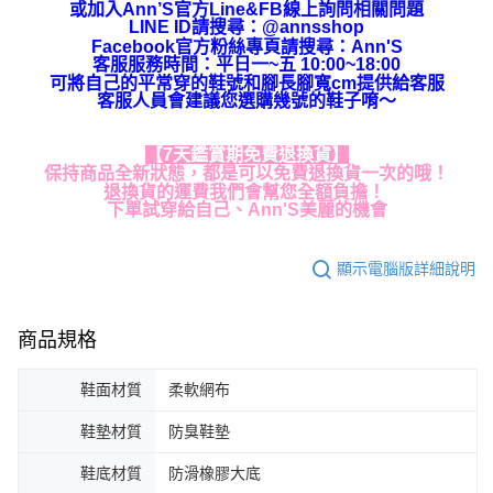
或加入Ann’S官方Line&FB線上詢問相關問題
LINE ID請搜尋
：
@annsshop
Facebook官方粉絲專頁請搜尋：Ann'S
客服服務時間：平日一~五 10:00~18:00
可將自己的平常穿的鞋號和腳長腳寬cm提供給客服
客服人員會建議您選購幾號的鞋子唷～
【7天鑑賞期免費退換貨】
保持商品全新狀態，都是可以免費退換貨一次的哦！
退換貨的運費我們會幫您全額負擔！
下單試穿給自己、Ann'S美麗的機會
顯示電腦版詳細說明
商品規格
鞋面材質
柔軟網布
鞋墊材質
防臭鞋墊
鞋底材質
防滑橡膠大底