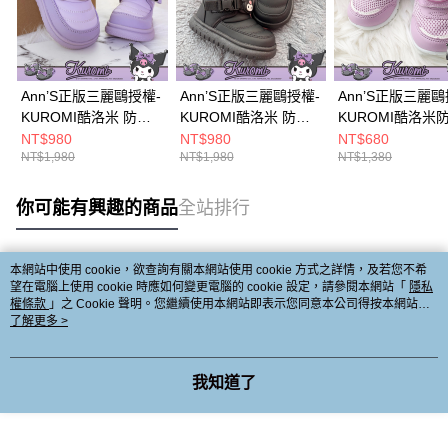
Ann’S正版三麗鷗授權-
Ann’S正版三麗鷗授權-
Ann’S正版三麗鷗
KUROMI酷洛米 防臭
KUROMI酷洛米 防臭
KUROMI酷洛米
鞋墊柔軟兒童短靴
鞋墊柔軟兒童短靴
墊閃燈學步童鞋1.5
NT$980
NT$980
NT$680
NT$1,980
NT$1,980
NT$1,380
2cm-紫
2cm-黑
紫
你可能有興趣的商品
全站排行
本網站中使用 cookie，欲查詢有關本網站使用 cookie 方式之詳情，及若您不希
熱門標籤
望在電腦上使用 cookie 時應如何變更電腦的 cookie 設定，請參閱本網站「
隱私
權條款
」之 Cookie 聲明。您繼續使用本網站即表示您同意本公司得按本網站使
用條款之 Cookie 聲明使用 cookie。
了解更多 >
我知道了