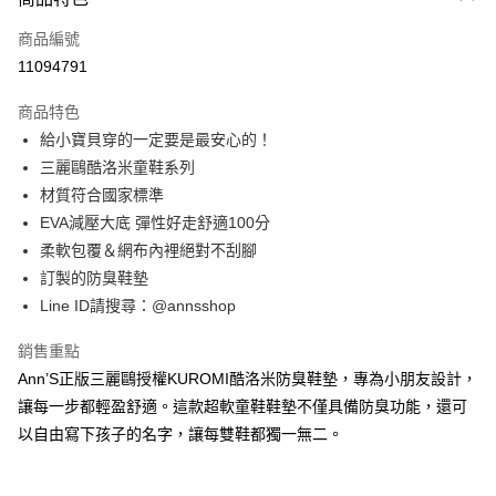
信用卡一次付款
商品編號
信用卡分期付款
11094791
3 期 0 利率 每期
NT$226
21家銀行
商品特色
6 期 0 利率 每期
NT$113
21家銀行
合作金庫商業銀行
第一商業銀行
給小寶貝穿的一定要是最安心的！
華南商業銀行
彰化商業銀行
合作金庫商業銀行
第一商業銀行
購物金
三麗鷗酷洛米童鞋系列
上海商業儲蓄銀行
台北富邦商業銀行
華南商業銀行
彰化商業銀行
國泰世華商業銀行
兆豐國際商業銀行
材質符合國家標準
超商取貨付款
上海商業儲蓄銀行
台北富邦商業銀行
臺灣中小企業銀行
台中商業銀行
EVA減壓大底 彈性好走舒適100分
國泰世華商業銀行
兆豐國際商業銀行
匯豐（台灣）商業銀行
華泰商業銀行
LINE Pay
臺灣中小企業銀行
台中商業銀行
柔軟包覆＆網布內裡絕對不刮腳
聯邦商業銀行
遠東國際商業銀行
匯豐（台灣）商業銀行
華泰商業銀行
訂製的防臭鞋墊
Apple Pay
元大商業銀行
永豐商業銀行
聯邦商業銀行
遠東國際商業銀行
Line ID請搜尋：@annsshop
玉山商業銀行
星展（台灣）商業銀行
元大商業銀行
永豐商業銀行
街口支付
台新國際商業銀行
中國信託商業銀行
玉山商業銀行
星展（台灣）商業銀行
銷售重點
台灣樂天信用卡公司
台新國際商業銀行
中國信託商業銀行
悠遊付
Ann’S正版三麗鷗授權KUROMI酷洛米防臭鞋墊，專為小朋友設計，
台灣樂天信用卡公司
讓每一步都輕盈舒適。這款超軟童鞋鞋墊不僅具備防臭功能，還可
Google Pay
以自由寫下孩子的名字，讓每雙鞋都獨一無二。
全支付
大哥付你分期