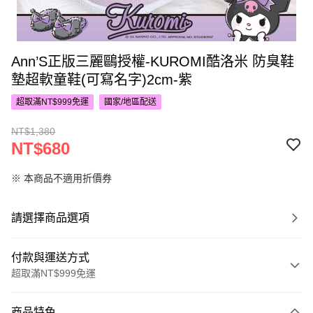
Ann’S正版三麗鷗授權-KUROMI酷洛米 防臭鞋
墊超軟童鞋(可寫名字)2cm-紫
超取滿NT$999免運
國家/地區配送
NT$1,380
NT$680
※ 本商品不適用折價券
請選擇商品選項
付款與運送方式
超取滿NT$999免運
付款方式
商品特色