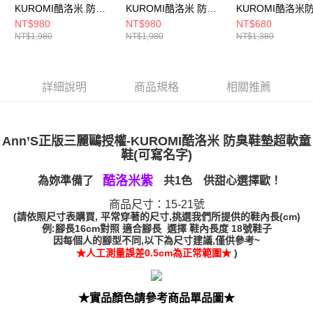
7-11付款取貨
KUROMI酷洛米 防臭
KUROMI酷洛米 防臭
KUROMI酷洛米
【注意事項】
鞋墊柔軟兒童短靴
鞋墊柔軟兒童短靴
墊閃燈學步童鞋1.5
NT$980
NT$980
NT$680
１．透過由恩沛科技股份有限公司提供之「AFTEE先享後付」服務完成之交
每筆NT$100，滿NT$999(含以上)免運費
易，需依本服務之必要範圍內提供個人資料，並將交易相關給付款項請求債
NT$1,980
NT$1,980
NT$1,380
2cm-紫
2cm-黑
紫
權轉讓予恩沛科技股份有限公司。
付款後7-11取貨
２．關於個人資料處理事宜，請瀏覽以下網址：
每筆NT$100，滿NT$999(含以上)免運費
https://aftee.tw/terms/#terms3
詳細說明
商品規格
相關推薦
３．未成年的使用者請事先徵得法定代理人或監護人之同意方可使用
宅配
「AFTEE先享後付」，若未經同意申辦者引起之損失，本公司不負相關責
任。
每筆NT$100，滿NT$999(含以上)免運費
４．使用「AFTEE先享後付」時，將依據個別帳號之用戶狀況，依本公司即
時審查核予不同之上限額度；若仍有額度不足之情形，本公司將視審查結果
Ann’S
國家/地區配送(非順豐配送，勿填寫順豐智能櫃地址)
查看運費
正版三麗鷗授權-KUROMI酷洛米 防臭鞋墊超軟童
請求用戶進行身份認證。
鞋(可寫名字)
５．嚴禁一人註冊多個帳號或使用他人資訊註冊。若發現惡意使用之情形，
國家/地區配送(限中國大陸地區)
查看運費
恩沛科技股份有限公司將有權停止該用戶之使用額度並採取法律行動。
酷洛米紫
為妳準備了
共1色 供甜心選擇歐！
商品尺寸：15-21號
(請依照尺寸表購買, 平常穿著的尺寸,挑選我們所提供的鞋內長(cm)
例:腳長16cm對照 適合腳長 選擇 鞋內長度 18號鞋子
因每個人的腳型不同,以下為尺寸建議,僅供參考~
★人工測量誤差0.5cm為正常範圍★
)
★實品顏色請參考商品單品圖★