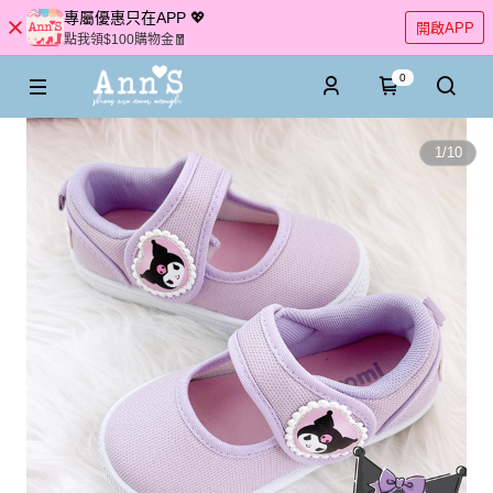
專屬優惠只在APP 💖
開啟APP
點我領$100購物金🧧
0
1
/
10