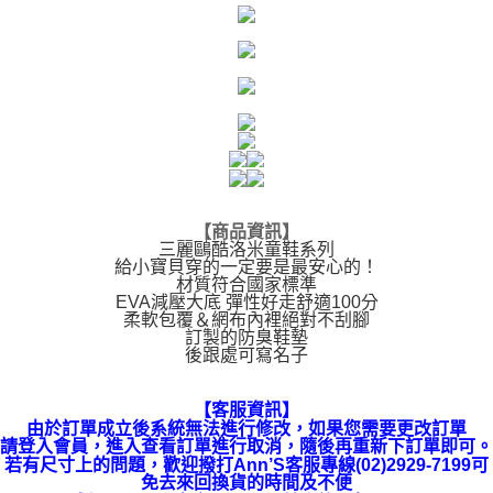
【商品資訊】
三麗鷗酷洛米童鞋系列
給小寶貝穿的一定要是最安心的！
材質符合國家標準
EVA減壓大底 彈性好走舒適100分
柔軟包覆＆網布內裡絕對不刮腳
訂製的防臭鞋墊
後跟處可寫名子
【客服資訊】
由於訂單成立後系統無法進行修改，如果您需要更改訂單
請登入會員，進入查看訂單進行取消，隨後再重新下訂單即可。
若有尺寸上的問題，歡迎撥打Ann’S客服專線(02)2929-7199可
免去來回換貨的時間及不便