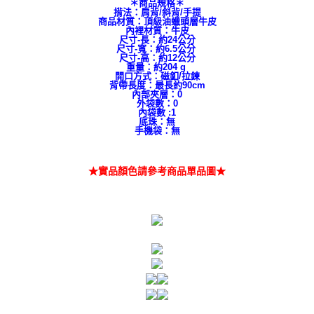
＊商品規格＊
揹法：肩背/斜背/手提
商品材質：頂級油蠟頭層牛皮
內裡材質：牛皮
尺寸-長：約24公分
尺寸-寬：約6.5公分
尺寸-高：約12公分
重量：約204 g
開口方式：磁釦/拉鍊
背帶長度：最長約90cm
內部夾層：0
外袋數：0
內袋數 :1
底珠：無
手機袋：無
★實品顏色請參考商品單品圖★