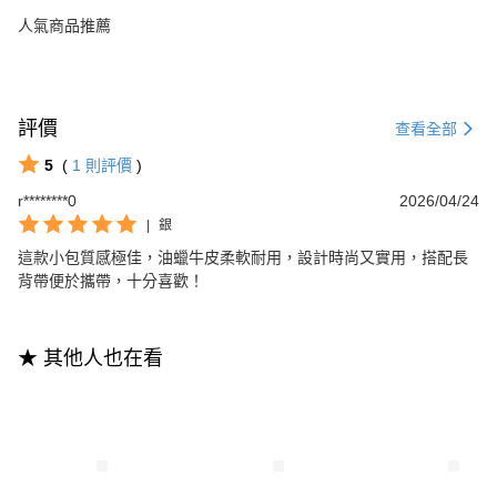
人氣商品推薦
評價
查看全部
5
(
1
則評價
)
r********0
2026/04/24
|
銀
這款小包質感極佳，油蠟牛皮柔軟耐用，設計時尚又實用，搭配長
背帶便於攜帶，十分喜歡！
★ 其他人也在看