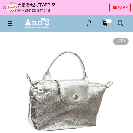
專屬優惠只在APP 💖
開啟APP
點我領$100購物金🧧
0
1
/
10