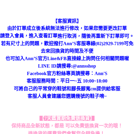
【客服資訊】
由於訂單成立後系統無法進行修改，如果您需要更改訂單
進行取消，隨後再重新下訂單即可。
請登入會員，進入查看訂單
若有尺寸上的問題，歡迎撥打Ann’S客服專線(02)2929-7199可免
去來回換貨的時間及不便
也可加入Ann’S官方Line&FB直接線上詢問任何相關問題喔
LINE ID請搜尋:@annsshop
Facebook官方粉絲專頁請搜尋：Ann'S
客服服務時間：平日一~五 10:00~18:00
可將自己的平常穿的鞋號和腳長腳寬cm提供給客服
客服人員會建議您選購幾號的鞋子唷~
【7天鑑賞期免費退換貨】
保持商品全新狀態，都是 可以免費退換貨一次的哦！
退換貨的運費我們會幫您全額負擔！