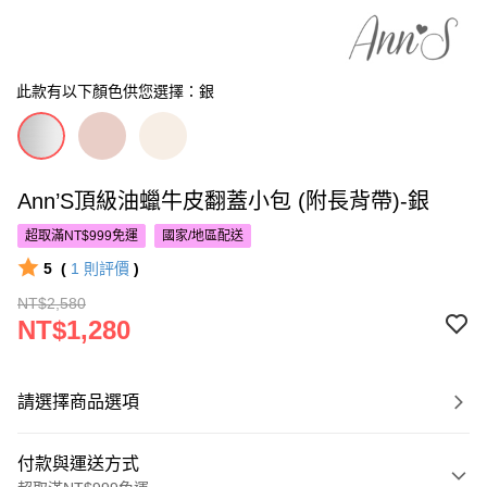
此款有以下顏色供您選擇：銀
Ann’S頂級油蠟牛皮翻蓋小包 (附長背帶)-銀
超取滿NT$999免運
國家/地區配送
5
(
1
則評價
)
NT$2,580
NT$1,280
請選擇商品選項
付款與運送方式