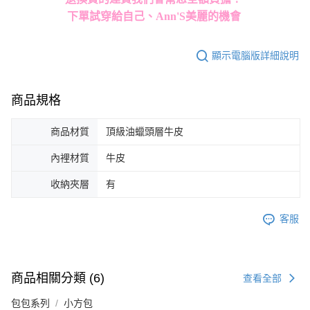
下單試穿給自己、Ann'S美麗的機會
顯示電腦版詳細說明
商品規格
商品材質
頂級油蠟頭層牛皮
內裡材質
牛皮
收納夾層
有
客服
商品相關分類 (6)
查看全部
包包系列
小方包