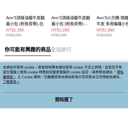
Ann’S頂級油蠟牛皮翻
Ann’S頂級油蠟牛皮翻
Ann’S小方糖-頭
蓋小包 (附長背帶)-白
蓋小包 (附長背帶)-裸
牛皮 多用編織小包
粉
長背帶)-銀
NT$1,280
NT$1,280
NT$1,980
NT$2,580
NT$2,580
NT$4,080
你可能有興趣的商品
全站排行
本網站中使用 cookie，欲查詢有關本網站使用 cookie 方式之詳情，及若您不希
熱門標籤
望在電腦上使用 cookie 時應如何變更電腦的 cookie 設定，請參閱本網站「
隱私
權條款
」之 Cookie 聲明。您繼續使用本網站即表示您同意本公司得按本網站使
用條款之 Cookie 聲明使用 cookie。
了解更多 >
我知道了