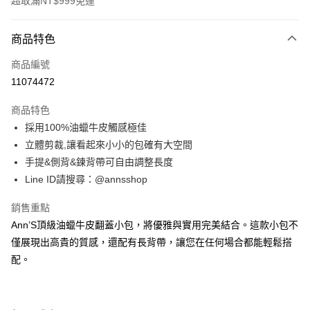
超取滿NT$999免運
付款方式
商品特色
信用卡一次付款
商品編號
信用卡分期付款
11074472
3 期 0 利率 每期
NT$426
21家銀行
商品特色
6 期 0 利率 每期
NT$213
21家銀行
合作金庫商業銀行
第一商業銀行
採用100%油蠟牛皮觸感極佳
華南商業銀行
彰化商業銀行
合作金庫商業銀行
第一商業銀行
購物金
立體剪裁,讓看起來小小的包確有大空間
上海商業儲蓄銀行
台北富邦商業銀行
華南商業銀行
彰化商業銀行
國泰世華商業銀行
兆豐國際商業銀行
手提&側背&鍊背帶可自由調整長度
超商取貨付款
上海商業儲蓄銀行
台北富邦商業銀行
臺灣中小企業銀行
台中商業銀行
Line ID請搜尋：@annsshop
國泰世華商業銀行
兆豐國際商業銀行
匯豐（台灣）商業銀行
華泰商業銀行
LINE Pay
臺灣中小企業銀行
台中商業銀行
聯邦商業銀行
遠東國際商業銀行
銷售重點
匯豐（台灣）商業銀行
華泰商業銀行
Apple Pay
元大商業銀行
永豐商業銀行
Ann’S頂級油蠟牛皮翻蓋小包，將優雅與實用完美結合。這款小包不
聯邦商業銀行
遠東國際商業銀行
玉山商業銀行
星展（台灣）商業銀行
元大商業銀行
永豐商業銀行
僅展現出高貴的質感，還配有長背帶，讓您在任何場合都能輕鬆搭
街口支付
台新國際商業銀行
中國信託商業銀行
玉山商業銀行
星展（台灣）商業銀行
配。
台灣樂天信用卡公司
台新國際商業銀行
中國信託商業銀行
悠遊付
台灣樂天信用卡公司
Google Pay