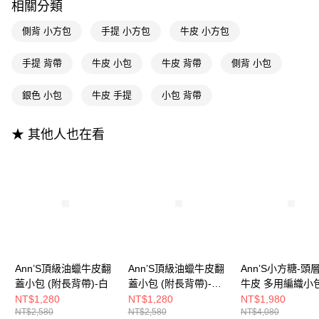
相關分類
全支付
側背 小方包
手提 小方包
牛皮 小方包
大哥付你分期
相關說明
手提 背帶
牛皮 小包
牛皮 背帶
側背 小包
【大哥付你分期使用說明】
AFTEE先享後付
1.本服務由台灣大哥大提供，台灣大哥大用戶可立即使用無須另外申請。
銀色 小包
牛皮 手提
小包 背帶
2.付款方式選擇「大哥付你分期」，訂單成立後會自動跳轉到大哥付的交易
相關說明
流程，驗證手機門號後，選擇欲分期的期數、繳款截止日，確認付款後即完
【關於「AFTEE先享後付」】
成交易。
ATM付款
AFTEE先享後付是「在收到商品之後才付款」的支付方式。 讓您購物簡單
★ 其他人也在看
3.實際核准額度、可分期數及費用金額請依後續交易確認頁面所載為準。
便利好安心！
4.訂單成立30分鐘內，如未前往確認交易或遇審核未通過，訂單將自動取
１．簡單：不需註冊會員、不需綁卡、不需儲值。
運送方式
消。如遇「轉專審核」未通過狀況，表示未達大哥付你分期系統評分，恕無
２．便利：只要手機號碼，簡訊認證，即可結帳。
法說明評估內容。
３．安心：先確認商品／服務後，再付款。
全家付款取貨
【繳款方式說明】
1.分期款項不併入電信帳單，「大哥付你分期」於每月結算日後寄送繳費提
每筆NT$100，滿NT$999(含以上)免運費
【「AFTEE先享後付」結帳流程】
醒簡訊。
１．於結帳方式選擇「AFTEE先享後付」後，將跳轉至「AFTEE先享後付」
2.透過簡訊連結打開帳單後，可選擇「超商條碼／台灣大直營門市／銀行轉
付款後全家取貨
結帳頁面，進行簡訊認證並確認金額後，即可完成結帳。
帳／街口支付／iPASS MONEY」等通路繳費。
２．訂單成立數日內，您將收到繳費通知簡訊。
每筆NT$100，滿NT$999(含以上)免運費
３．收到繳費通知簡訊後14天內，點擊此簡訊中的連結，可透過四大超商／
【注意事項】
Ann’S頂級油蠟牛皮翻
Ann’S頂級油蠟牛皮翻
Ann’S小方糖-頭
ATM／網路銀行／等多元方式進行付款，方視為交易完成。
萊爾富付款取貨
1.本服務係由「台灣大哥大股份有限公司」（以下簡稱本公司）所提供，讓
※ 請注意：結帳手續完成當下不需立刻繳費，但若您需要取消訂單，請聯絡
蓋小包 (附長背帶)-白
蓋小包 (附長背帶)-裸
牛皮 多用編織小包
用戶於交易時，得透過本服務購買商品或服務，並由商店將買賣／分期付款
每筆NT$100，滿NT$999(含以上)免運費
購買商品的店家。未經商家同意取消之訂單仍視為有效，需透過AFTEE先享
粉
長背帶)-銀
NT$1,280
NT$1,280
NT$1,980
買賣價金債權讓與本公司後，依約使用本公司帳單繳交帳款。
後付繳納相關費用。
NT$2,580
NT$2,580
NT$4,080
2.基於同意付款使用「大哥付你分期」之契約關係目的，商店將以您的個人