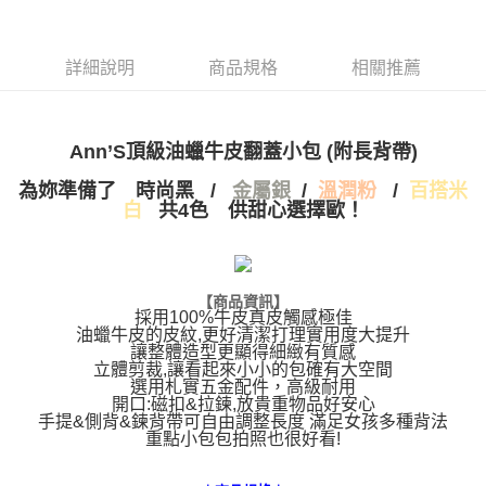
付款後萊爾富取貨
※ 交易是否成功請以「AFTEE先享後付 」之結帳頁面顯示為準，若有關於
資料（包含姓名、電話或地址）提供予台灣大哥大進項蒐集、處理及利用，
是否繳費成功／繳費後需取消欲退款等相關疑問，請聯繫「AFTEE先享後付
每筆NT$100，滿NT$999(含以上)免運費
由本公司與您本人進行分期帳單所需資料之確認、核對及更正。
客戶支援中心」
https://netprotections.freshdesk.com/support/home
3.完整用戶服務條款，請詳閱以下連結：
https://oppay.tw/userRule
詳細說明
商品規格
相關推薦
7-11付款取貨
【注意事項】
１．透過由恩沛科技股份有限公司提供之「AFTEE先享後付」服務完成之交
每筆NT$100，滿NT$999(含以上)免運費
易，需依本服務之必要範圍內提供個人資料，並將交易相關給付款項請求債
權轉讓予恩沛科技股份有限公司。
付款後7-11取貨
Ann’S頂級油蠟牛皮翻蓋小包 (附長背帶)
２．關於個人資料處理事宜，請瀏覽以下網址：
每筆NT$100，滿NT$999(含以上)免運費
https://aftee.tw/terms/#terms3
為妳準備了
時尚黑
/
金屬銀
/
溫潤粉
/
百搭米
３．未成年的使用者請事先徵得法定代理人或監護人之同意方可使用
白
共4色 供甜心選擇歐！
宅配
「AFTEE先享後付」，若未經同意申辦者引起之損失，本公司不負相關責
任。
每筆NT$100，滿NT$999(含以上)免運費
４．使用「AFTEE先享後付」時，將依據個別帳號之用戶狀況，依本公司即
時審查核予不同之上限額度；若仍有額度不足之情形，本公司將視審查結果
國家/地區配送(非順豐配送，勿填寫順豐智能櫃地址)
查看運費
請求用戶進行身份認證。
【商品資訊】
５．嚴禁一人註冊多個帳號或使用他人資訊註冊。若發現惡意使用之情形，
採用100%牛皮真皮觸感極佳
國家/地區配送(限中國大陸地區)
查看運費
油蠟牛皮的皮紋,更好清潔打理實用度大提升
恩沛科技股份有限公司將有權停止該用戶之使用額度並採取法律行動。
讓整體造型更顯得細緻有質感
立體剪裁,讓看起來小小的包確有大空間
選用札實五金配件，高級耐用
開口:磁扣&拉鍊,放貴重物品好安心
手提&側背&鍊背帶可自由調整長度 滿足女孩多種背法
重點小包包拍照也很好看!