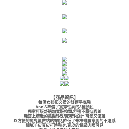
【商品資訊】
每個女孩都必備的舒適平底鞋
Ann'S準備了實穿性高的3種顏色
獨家打版舒適加寬版楦頭,舒適不壓迫腳趾
鞋面上精緻的抓皺珍珠瑪莉珍設計 可愛又優雅
以方便的魔鬼氈做粘貼穿脫,降低了脊椎彎腰穿脫的不適感
細膩羊皮真皮打造鞋身,真皮的質感肉眼可見