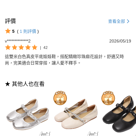
評價
查看全部
5
(
1
則評價
)
v**************2
2026/05/19
|
42
這雙米白色真皮平底娃娃鞋，搭配精緻珍珠麻花設計，舒適又時
尚，完美適合日常穿搭，讓人愛不釋手。
★ 其他人也在看