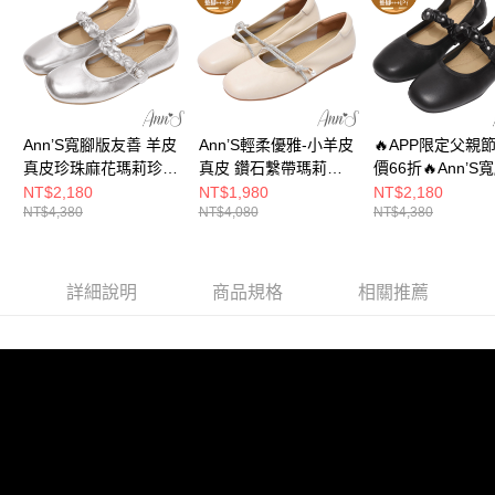
權轉讓予恩沛科技股份有限公司。
付款後7-11取貨
２．關於個人資料處理事宜，請瀏覽以下網址：
每筆NT$100，滿NT$999(含以上)免運費
https://aftee.tw/terms/#terms3
３．未成年的使用者請事先徵得法定代理人或監護人之同意方可使用
宅配
「AFTEE先享後付」，若未經同意申辦者引起之損失，本公司不負相關責
任。
每筆NT$100，滿NT$999(含以上)免運費
４．使用「AFTEE先享後付」時，將依據個別帳號之用戶狀況，依本公司即
Ann’S寬腳版友善 羊皮
Ann’S輕柔優雅-小羊皮
🔥APP限定父親
時審查核予不同之上限額度；若仍有額度不足之情形，本公司將視審查結果
國家/地區配送(非順豐配送，勿填寫順豐智能櫃地址)
查看運費
真皮珍珠麻花瑪莉珍平
請求用戶進行身份認證。
真皮 鑽石繫帶瑪莉珍
價66折🔥Ann’S
５．嚴禁一人註冊多個帳號或使用他人資訊註冊。若發現惡意使用之情形，
底娃娃鞋1.5cm-銀
平底娃娃鞋-米白
友善 羊皮真皮珍
NT$2,180
NT$1,980
NT$2,180
國家/地區配送(限中國大陸地區)
查看運費
恩沛科技股份有限公司將有權停止該用戶之使用額度並採取法律行動。
NT$4,380
NT$4,080
NT$4,380
花瑪莉珍平底娃
1.5cm-黑
詳細說明
商品規格
相關推薦