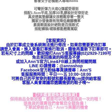
都會女子必備耐人尋味items
可彎折彈力大底Q彈感受得到
搭配1.5cm平底,加厚3D乳膠設計好穿好走
真皮透氣墊腳讓女孩輕鬆穿著一整天
獨家沙發後跟有效降低磨腳機率
素面鞋面設計絕對是百搭款式
搭配褲裝/裙裝都能輕鬆駕馭
【客服資訊】
由於訂單成立後系統無法進行修改，如果您需要更改訂單
請登入會員，進入查看訂單進行取消，隨後再重新下訂單即可。
若有尺寸上的問題，歡迎撥打Ann’S客服專線(02)2929-7199可
免去來回換貨的時間及不便
或加入Ann’S官方Line&FB線上詢問相關問題
LINE ID請搜尋
：
@annsshop
Facebook官方粉絲專頁請搜尋：Ann'S
客服服務時間：平日一~五 10:00~18:00
可將自己的平常穿的鞋號和腳長腳寬cm提供給客服
客服人員會建議您選購幾號的鞋子唷～
【7天鑑賞期免費退換貨】
保持商品全新狀態，都是可以免費退換貨一次的哦！
退換貨的運費我們會幫您全額負擔！
下單試穿給自己、Ann'S美麗的機會