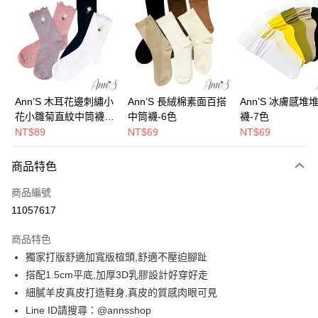
3 期 0 利率 每期
NT$726
21家銀行
6 期 0 利率 每期
NT$363
21家銀行
合作金庫商業銀行
第一商業銀行
華南商業銀行
彰化商業銀行
合作金庫商業銀行
第一商業銀行
購物金
上海商業儲蓄銀行
台北富邦商業銀行
華南商業銀行
彰化商業銀行
國泰世華商業銀行
兆豐國際商業銀行
超商取貨付款
上海商業儲蓄銀行
台北富邦商業銀行
臺灣中小企業銀行
台中商業銀行
國泰世華商業銀行
兆豐國際商業銀行
Ann’S 木耳花邊刺繡小
Ann’S 長絨棉素面百搭
Ann’S 冰膚感堆
匯豐（台灣）商業銀行
華泰商業銀行
LINE Pay
臺灣中小企業銀行
台中商業銀行
花小雛菊直紋中筒襪-4
中筒襪-6色
襪-7色
聯邦商業銀行
遠東國際商業銀行
匯豐（台灣）商業銀行
華泰商業銀行
色
NT$89
NT$69
NT$69
Apple Pay
元大商業銀行
永豐商業銀行
聯邦商業銀行
遠東國際商業銀行
玉山商業銀行
星展（台灣）商業銀行
元大商業銀行
永豐商業銀行
街口支付
商品特色
台新國際商業銀行
中國信託商業銀行
玉山商業銀行
星展（台灣）商業銀行
台灣樂天信用卡公司
台新國際商業銀行
中國信託商業銀行
悠遊付
商品編號
台灣樂天信用卡公司
11057617
Google Pay
商品特色
全支付
獨家打版舒適加寬版楦頭,舒適不壓迫腳趾
大哥付你分期
搭配1.5cm平底,加厚3D乳膠設計好穿好走
相關說明
細膩羊皮真皮打造鞋身,真皮的質感肉眼可見
【大哥付你分期使用說明】
Line ID請搜尋：@annsshop
AFTEE先享後付
1.本服務由台灣大哥大提供，台灣大哥大用戶可立即使用無須另外申請。