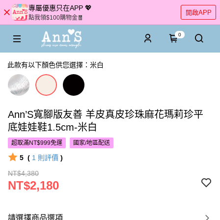
專屬優惠只在APP 💖
開啟APP
點我領$100購物金🧧
0
此款有以下顏色供您選擇：米白
Ann’S寬腳版友善 羊皮真皮珍珠麻花瑪莉珍平
底娃娃鞋1.5cm-米白
超取滿NT$999免運
國家/地區配送
5
(
1
則評價
)
NT$4,380
NT$2,180
請選擇商品選項