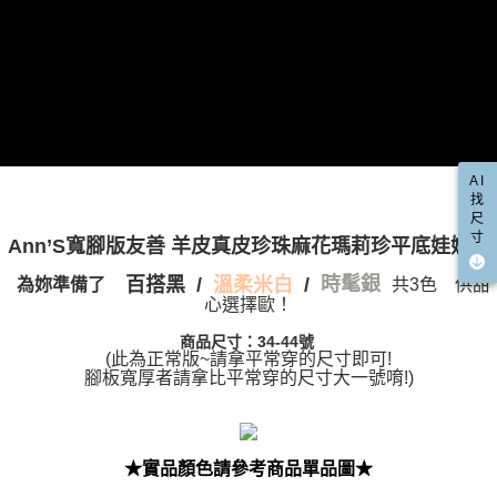
AI
找
尺
寸
Ann’S寬腳版友善 羊皮真皮珍珠麻花瑪莉珍平底娃娃鞋
百搭黑 /
/
時髦銀
溫柔米白
為妳準備了
共3色 供甜
心選擇歐！
商品尺寸：34-44號
(此為正常版~請拿平常穿的尺寸即可!
腳板寬厚者請拿比平常穿的尺寸大一號唷!)
★實品顏色請參考商品單品圖★