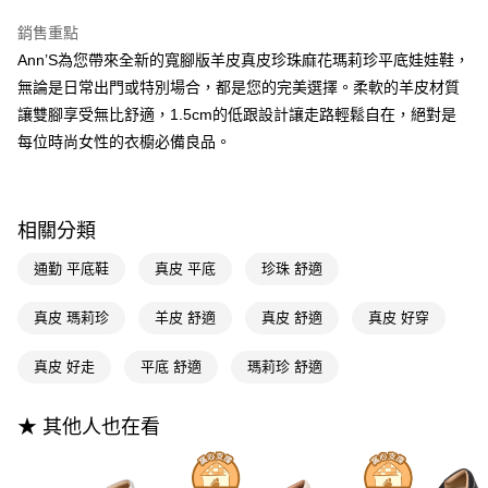
2.付款方式選擇「大哥付你分期」，訂單成立後會自動跳轉到大哥付的交易
相關說明
銷售重點
流程，驗證手機門號後，選擇欲分期的期數、繳款截止日，確認付款後即完
【關於「AFTEE先享後付」】
成交易。
Ann’S為您帶來全新的寬腳版羊皮真皮珍珠麻花瑪莉珍平底娃娃鞋，
ATM付款
AFTEE先享後付是「在收到商品之後才付款」的支付方式。 讓您購物簡單
3.實際核准額度、可分期數及費用金額請依後續交易確認頁面所載為準。
便利好安心！
無論是日常出門或特別場合，都是您的完美選擇。柔軟的羊皮材質
4.訂單成立30分鐘內，如未前往確認交易或遇審核未通過，訂單將自動取
１．簡單：不需註冊會員、不需綁卡、不需儲值。
讓雙腳享受無比舒適，1.5cm的低跟設計讓走路輕鬆自在，絕對是
運送方式
消。如遇「轉專審核」未通過狀況，表示未達大哥付你分期系統評分，恕無
２．便利：只要手機號碼，簡訊認證，即可結帳。
法說明評估內容。
每位時尚女性的衣櫥必備良品。
３．安心：先確認商品／服務後，再付款。
全家付款取貨
【繳款方式說明】
1.分期款項不併入電信帳單，「大哥付你分期」於每月結算日後寄送繳費提
每筆NT$100，滿NT$999(含以上)免運費
【「AFTEE先享後付」結帳流程】
醒簡訊。
１．於結帳方式選擇「AFTEE先享後付」後，將跳轉至「AFTEE先享後付」
2.透過簡訊連結打開帳單後，可選擇「超商條碼／台灣大直營門市／銀行轉
付款後全家取貨
結帳頁面，進行簡訊認證並確認金額後，即可完成結帳。
相關分類
帳／街口支付／iPASS MONEY」等通路繳費。
２．訂單成立數日內，您將收到繳費通知簡訊。
每筆NT$100，滿NT$999(含以上)免運費
３．收到繳費通知簡訊後14天內，點擊此簡訊中的連結，可透過四大超商／
通勤 平底鞋
真皮 平底
珍珠 舒適
【注意事項】
ATM／網路銀行／等多元方式進行付款，方視為交易完成。
萊爾富付款取貨
1.本服務係由「台灣大哥大股份有限公司」（以下簡稱本公司）所提供，讓
※ 請注意：結帳手續完成當下不需立刻繳費，但若您需要取消訂單，請聯絡
用戶於交易時，得透過本服務購買商品或服務，並由商店將買賣／分期付款
真皮 瑪莉珍
羊皮 舒適
真皮 舒適
真皮 好穿
每筆NT$100，滿NT$999(含以上)免運費
購買商品的店家。未經商家同意取消之訂單仍視為有效，需透過AFTEE先享
買賣價金債權讓與本公司後，依約使用本公司帳單繳交帳款。
後付繳納相關費用。
2.基於同意付款使用「大哥付你分期」之契約關係目的，商店將以您的個人
付款後萊爾富取貨
※ 交易是否成功請以「AFTEE先享後付 」之結帳頁面顯示為準，若有關於
真皮 好走
平底 舒適
瑪莉珍 舒適
資料（包含姓名、電話或地址）提供予台灣大哥大進項蒐集、處理及利用，
是否繳費成功／繳費後需取消欲退款等相關疑問，請聯繫「AFTEE先享後付
每筆NT$100，滿NT$999(含以上)免運費
由本公司與您本人進行分期帳單所需資料之確認、核對及更正。
客戶支援中心」
https://netprotections.freshdesk.com/support/home
3.完整用戶服務條款，請詳閱以下連結：
https://oppay.tw/userRule
★ 其他人也在看
7-11付款取貨
【注意事項】
１．透過由恩沛科技股份有限公司提供之「AFTEE先享後付」服務完成之交
每筆NT$100，滿NT$999(含以上)免運費
易，需依本服務之必要範圍內提供個人資料，並將交易相關給付款項請求債