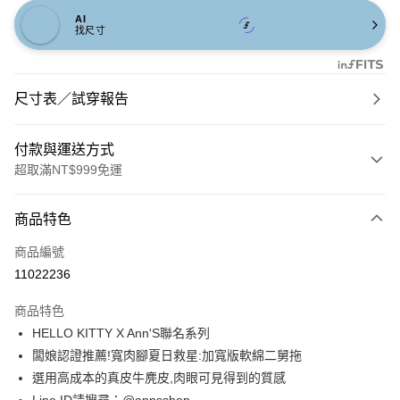
AI
找尺寸
尺寸表／試穿報告
付款與運送方式
超取滿NT$999免運
付款方式
商品特色
信用卡一次付款
商品編號
信用卡分期付款
11022236
3 期 0 利率 每期
NT$760
21家銀行
商品特色
6 期 0 利率 每期
NT$380
21家銀行
合作金庫商業銀行
第一商業銀行
HELLO KITTY X Ann'S聯名系列
華南商業銀行
彰化商業銀行
合作金庫商業銀行
第一商業銀行
購物金
闆娘認證推薦!寬肉腳夏日救星:加寬版軟綿二舅拖
上海商業儲蓄銀行
台北富邦商業銀行
華南商業銀行
彰化商業銀行
國泰世華商業銀行
兆豐國際商業銀行
選用高成本的真皮牛麂皮,肉眼可見得到的質感
超商取貨付款
上海商業儲蓄銀行
台北富邦商業銀行
臺灣中小企業銀行
台中商業銀行