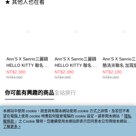
★ 其他人也在看
Ann’S X Sanrio三麗鷗
Ann’S X Sanrio三麗鷗
Ann’S X Sanri
HELLO KITTY 聯名 大
HELLO KITTY 聯名 大
酷洛米聯名 加寬
臉刺繡 軟綿加寬版 可
臉刺繡 軟綿加寬版 可
綿二舅拖 真皮牛
NT$2,380
NT$2,380
NT$2,180
NT$4,980
NT$4,980
NT$4,380
兩穿真皮牛麂皮饅頭鞋
兩穿真皮牛麂皮饅頭鞋
饅頭瑪莉珍2cm-
2cm-杏
2cm-棕
你可能有興趣的商品
全站排行
本網站中使用 cookie，欲查詢有關本網站使用 cookie 方式之詳情，及若您不希
熱門標籤
望在電腦上使用 cookie 時應如何變更電腦的 cookie 設定，請參閱本網站「
隱私
權條款
」之 Cookie 聲明。您繼續使用本網站即表示您同意本公司得按本網站使
用條款之 Cookie 聲明使用 cookie。
了解更多 >