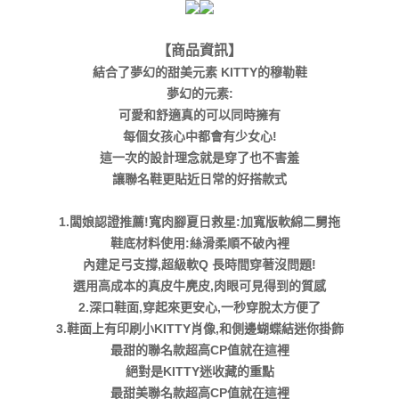
【商品資訊】
結合了夢幻的甜美元素 KITTY的穆勒鞋
夢幻的元素:
可愛和舒適真的可以同時擁有
每個女孩心中都會有少女心!
這一次的設計理念就是穿了也不害羞
讓聯名鞋更貼近日常的好搭款式
1.闆娘認證推薦!寬肉腳夏日救星:加寬版軟綿二舅拖
鞋底材料使用:絲滑柔順不破內裡
內建足弓支撐,超級軟Q 長時間穿著沒問題!
選用高成本的真皮牛麂皮,肉眼可見得到的質感
2.深口鞋面,穿起來更安心,一秒穿脫太方便了
3.鞋面上有印刷小KITTY肖像,和側邊蝴蝶結迷你掛飾
最甜的聯名款超高CP值就在這裡
絕對是KITTY迷收藏的重點
最甜美聯名款超高CP值就在這裡