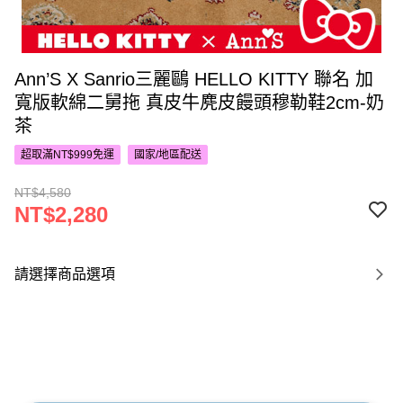
Ann’S X Sanrio三麗鷗 HELLO KITTY 聯名 加
寬版軟綿二舅拖 真皮牛麂皮饅頭穆勒鞋2cm-奶
茶
超取滿NT$999免運
國家/地區配送
NT$4,580
NT$2,280
請選擇商品選項