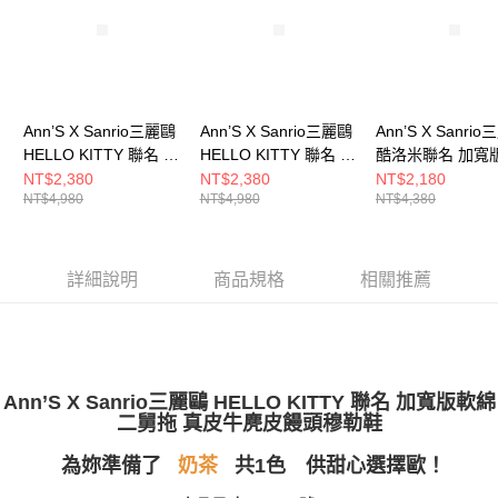
【繳款方式說明】
1.分期款項不併入電信帳單，「大哥付你分期」於每月結算日後寄送繳費提
每筆NT$100，滿NT$999(含以上)免運費
【「AFTEE先享後付」結帳流程】
醒簡訊。
１．於結帳方式選擇「AFTEE先享後付」後，將跳轉至「AFTEE先享後付」
2.透過簡訊連結打開帳單後，可選擇「超商條碼／台灣大直營門市／銀行轉
付款後全家取貨
結帳頁面，進行簡訊認證並確認金額後，即可完成結帳。
帳／街口支付／iPASS MONEY」等通路繳費。
２．訂單成立數日內，您將收到繳費通知簡訊。
每筆NT$100，滿NT$999(含以上)免運費
３．收到繳費通知簡訊後14天內，點擊此簡訊中的連結，可透過四大超商／
【注意事項】
Ann’S X Sanrio三麗鷗
Ann’S X Sanrio三麗鷗
Ann’S X Sanri
ATM／網路銀行／等多元方式進行付款，方視為交易完成。
萊爾富付款取貨
1.本服務係由「台灣大哥大股份有限公司」（以下簡稱本公司）所提供，讓
※ 請注意：結帳手續完成當下不需立刻繳費，但若您需要取消訂單，請聯絡
HELLO KITTY 聯名 大
HELLO KITTY 聯名 大
酷洛米聯名 加寬
用戶於交易時，得透過本服務購買商品或服務，並由商店將買賣／分期付款
每筆NT$100，滿NT$999(含以上)免運費
購買商品的店家。未經商家同意取消之訂單仍視為有效，需透過AFTEE先享
臉刺繡 軟綿加寬版 可
臉刺繡 軟綿加寬版 可
綿二舅拖 真皮牛
NT$2,380
NT$2,380
NT$2,180
買賣價金債權讓與本公司後，依約使用本公司帳單繳交帳款。
後付繳納相關費用。
NT$4,980
NT$4,980
NT$4,380
兩穿真皮牛麂皮饅頭鞋
兩穿真皮牛麂皮饅頭鞋
饅頭瑪莉珍2cm-
2.基於同意付款使用「大哥付你分期」之契約關係目的，商店將以您的個人
付款後萊爾富取貨
※ 交易是否成功請以「AFTEE先享後付 」之結帳頁面顯示為準，若有關於
資料（包含姓名、電話或地址）提供予台灣大哥大進項蒐集、處理及利用，
2cm-杏
2cm-棕
是否繳費成功／繳費後需取消欲退款等相關疑問，請聯繫「AFTEE先享後付
每筆NT$100，滿NT$999(含以上)免運費
由本公司與您本人進行分期帳單所需資料之確認、核對及更正。
客戶支援中心」
https://netprotections.freshdesk.com/support/home
3.完整用戶服務條款，請詳閱以下連結：
https://oppay.tw/userRule
詳細說明
商品規格
相關推薦
7-11付款取貨
【注意事項】
１．透過由恩沛科技股份有限公司提供之「AFTEE先享後付」服務完成之交
每筆NT$100，滿NT$999(含以上)免運費
易，需依本服務之必要範圍內提供個人資料，並將交易相關給付款項請求債
權轉讓予恩沛科技股份有限公司。
付款後7-11取貨
２．關於個人資料處理事宜，請瀏覽以下網址：
每筆NT$100，滿NT$999(含以上)免運費
https://aftee.tw/terms/#terms3
Ann’S X Sanrio三麗鷗 HELLO KITTY 聯名 加寬版軟綿
３．未成年的使用者請事先徵得法定代理人或監護人之同意方可使用
二舅拖 真皮牛麂皮饅頭穆勒鞋
宅配
「AFTEE先享後付」，若未經同意申辦者引起之損失，本公司不負相關責
任。
每筆NT$100，滿NT$999(含以上)免運費
為妳準備了
共1色 供甜心選擇歐！
奶茶
４．使用「AFTEE先享後付」時，將依據個別帳號之用戶狀況，依本公司即
時審查核予不同之上限額度；若仍有額度不足之情形，本公司將視審查結果
國家/地區配送(非順豐配送，勿填寫順豐智能櫃地址)
查看運費