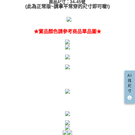
商品尺寸：34-45號
請求用戶進行身份認證。
(此為正常版~請拿平常穿的尺寸即可喔!)
５．嚴禁一人註冊多個帳號或使用他人資訊註冊。若發現惡意使用之情形，
國家/地區配送(限中國大陸地區)
查看運費
恩沛科技股份有限公司將有權停止該用戶之使用額度並採取法律行動。
★實品顏色請參考商品單品圖★
AI
找
尺
寸