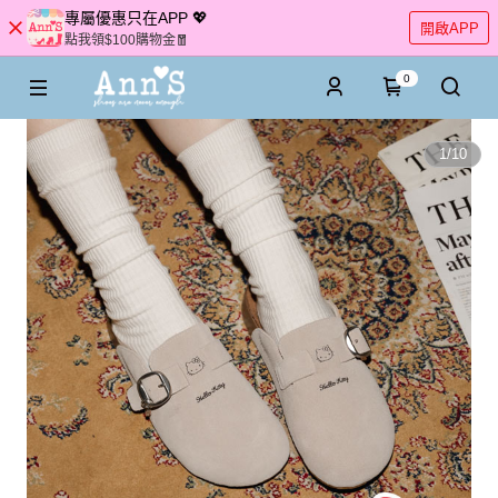
專屬優惠只在APP 💖
開啟APP
點我領$100購物金🧧
0
1
/
10