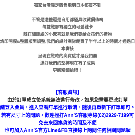
獨家台灣限定販售飛到日本都買不到
不管是送禮還是自用都極具收藏價值唷
每雙鞋都有獨立的可愛鞋卡
藏在細節處的小驚喜就是我們要給女孩們的禮物
烙印開模&整體版型調整,我們的設計團隊耗費了半年以上的時間才通過日
本審核
呈現在鞋款的高質感才是我們要
還好我們的堅持現在有了成果
更顯精細搶眼！
【客服資訊】
由於訂單成立後系統無法進行修改，如果您需要更改訂單
請登入會員，進入查看訂單進行取消，隨後再重新下訂單即可。
若有尺寸上的問題，歡迎撥打Ann’S客服專線(02)2929-7199可
免去來回換貨的時間及不便
也可加入Ann’S官方Line&FB直接線上詢問任何相關問題喔