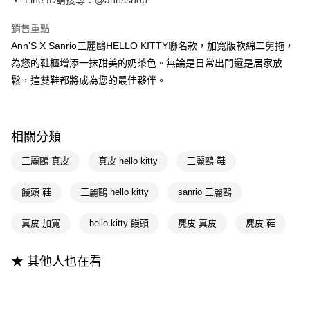
Line ID請搜尋：@annsshop
國泰世華商業銀行
兆豐國際商業銀行
匯豐（台灣）商業銀行
華泰商業銀行
LINE Pay
臺灣中小企業銀行
台中商業銀行
聯邦商業銀行
遠東國際商業銀行
銷售重點
匯豐（台灣）商業銀行
華泰商業銀行
Apple Pay
元大商業銀行
永豐商業銀行
Ann’S X Sanrio三麗鷗HELLO KITTY聯名款，加寬版軟綿二舅拖，
聯邦商業銀行
遠東國際商業銀行
玉山商業銀行
星展（台灣）商業銀行
元大商業銀行
永豐商業銀行
為您的鞋櫃增添一抹甜美的奶茶色。無論是日常出門還是居家放
街口支付
台新國際商業銀行
中國信託商業銀行
玉山商業銀行
星展（台灣）商業銀行
鬆，這雙鞋都將成為您的最佳夥伴。
台灣樂天信用卡公司
台新國際商業銀行
中國信託商業銀行
悠遊付
台灣樂天信用卡公司
Google Pay
相關分類
全支付
三麗鷗 真皮
真皮 hello kitty
三麗鷗 鞋
大哥付你分期
相關說明
饅頭 鞋
三麗鷗 hello kitty
sanrio 三麗鷗
【大哥付你分期使用說明】
AFTEE先享後付
1.本服務由台灣大哥大提供，台灣大哥大用戶可立即使用無須另外申請。
真皮 加寬
hello kitty 饅頭
麂皮 真皮
麂皮 鞋
2.付款方式選擇「大哥付你分期」，訂單成立後會自動跳轉到大哥付的交易
相關說明
流程，驗證手機門號後，選擇欲分期的期數、繳款截止日，確認付款後即完
【關於「AFTEE先享後付」】
成交易。
ATM付款
AFTEE先享後付是「在收到商品之後才付款」的支付方式。 讓您購物簡單
★ 其他人也在看
3.實際核准額度、可分期數及費用金額請依後續交易確認頁面所載為準。
便利好安心！
4.訂單成立30分鐘內，如未前往確認交易或遇審核未通過，訂單將自動取
１．簡單：不需註冊會員、不需綁卡、不需儲值。
運送方式
消。如遇「轉專審核」未通過狀況，表示未達大哥付你分期系統評分，恕無
２．便利：只要手機號碼，簡訊認證，即可結帳。
法說明評估內容。
３．安心：先確認商品／服務後，再付款。
全家付款取貨