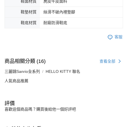
鞋面材質
麂皮牛皮面料
鞋墊材質
絲滑不破內裡墊腳
鞋底材質
耐磨防滑鞋底
客服
商品相關分類 (16)
查看全部
三麗鷗Sanrio全系列
HELLO KITTY 聯名
人氣商品推薦
評價
喜歡這個商品嗎？購買後給他一個好評吧