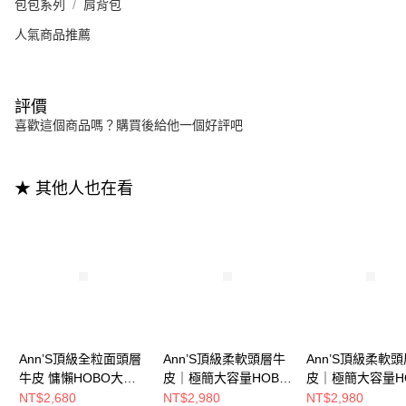
包包系列
肩背包
人氣商品推薦
評價
喜歡這個商品嗎？購買後給他一個好評吧
★ 其他人也在看
Ann’S頂級全粒面頭層
Ann’S頂級柔軟頭層牛
Ann’S頂級柔軟
牛皮 慵懶HOBO大容
皮｜極簡大容量HOBO
皮｜極簡大容量H
量肩背包-米白
肩背包-卡其
肩背包-黑
NT$2,680
NT$2,980
NT$2,980