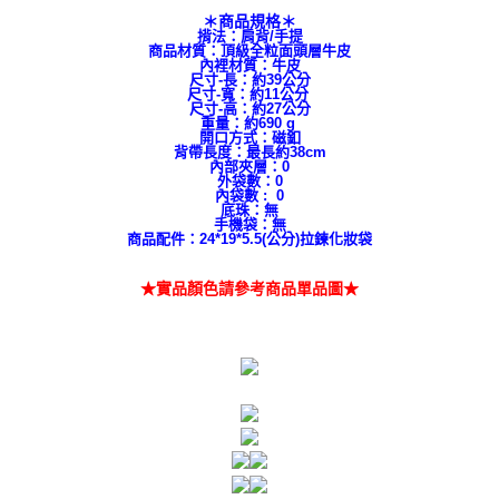
＊商品規格＊
揹法：肩背/手提
商品材質：頂級全粒面頭層牛皮
內裡材質：牛皮
尺寸-長：約39公分
尺寸-寬：約11公分
尺寸-高：約27公分
重量：約690 g
開口方式：磁釦
背帶長度：最長約38cm
內部夾層：0
外袋數：0
內袋數 : 0
底珠：無
手機袋：無
商品配件：24*19*5.5(公分)拉鍊化妝袋
★實品顏色請參考商品單品圖★