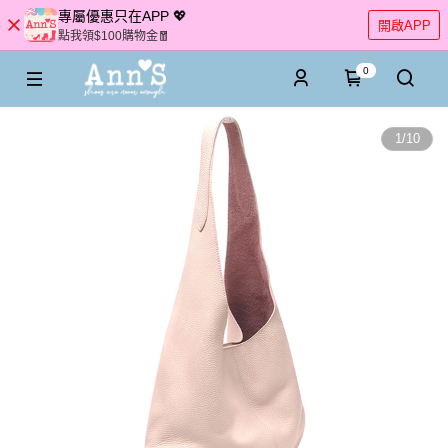
專屬優惠只在APP 💖
開啟APP
點我領$100購物金🧧
0
1
/
10