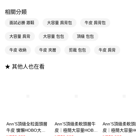
全支付
相關分類
大哥付你分期
面試必勝 跟鞋
大容量 肩背包
牛皮 肩背包
相關說明
【大哥付你分期使用說明】
AFTEE先享後付
大容量 肩背
大容量 包包
頂級 包包
1.本服務由台灣大哥大提供，台灣大哥大用戶可立即使用無須另外申請。
2.付款方式選擇「大哥付你分期」，訂單成立後會自動跳轉到大哥付的交易
相關說明
流程，驗證手機門號後，選擇欲分期的期數、繳款截止日，確認付款後即完
牛皮 收納
牛皮 夾層
剪裁 包包
牛皮 肩背
【關於「AFTEE先享後付」】
成交易。
ATM付款
AFTEE先享後付是「在收到商品之後才付款」的支付方式。 讓您購物簡單
3.實際核准額度、可分期數及費用金額請依後續交易確認頁面所載為準。
便利好安心！
4.訂單成立30分鐘內，如未前往確認交易或遇審核未通過，訂單將自動取
★ 其他人也在看
１．簡單：不需註冊會員、不需綁卡、不需儲值。
運送方式
消。如遇「轉專審核」未通過狀況，表示未達大哥付你分期系統評分，恕無
２．便利：只要手機號碼，簡訊認證，即可結帳。
法說明評估內容。
３．安心：先確認商品／服務後，再付款。
全家付款取貨
【繳款方式說明】
1.分期款項不併入電信帳單，「大哥付你分期」於每月結算日後寄送繳費提
每筆NT$100，滿NT$999(含以上)免運費
【「AFTEE先享後付」結帳流程】
醒簡訊。
１．於結帳方式選擇「AFTEE先享後付」後，將跳轉至「AFTEE先享後付」
2.透過簡訊連結打開帳單後，可選擇「超商條碼／台灣大直營門市／銀行轉
付款後全家取貨
結帳頁面，進行簡訊認證並確認金額後，即可完成結帳。
帳／街口支付／iPASS MONEY」等通路繳費。
２．訂單成立數日內，您將收到繳費通知簡訊。
每筆NT$100，滿NT$999(含以上)免運費
３．收到繳費通知簡訊後14天內，點擊此簡訊中的連結，可透過四大超商／
【注意事項】
ATM／網路銀行／等多元方式進行付款，方視為交易完成。
萊爾富付款取貨
1.本服務係由「台灣大哥大股份有限公司」（以下簡稱本公司）所提供，讓
※ 請注意：結帳手續完成當下不需立刻繳費，但若您需要取消訂單，請聯絡
Ann’S頂級全粒面頭層
Ann’S頂級柔軟頭層牛
Ann’S頂級柔軟
用戶於交易時，得透過本服務購買商品或服務，並由商店將買賣／分期付款
每筆NT$100，滿NT$999(含以上)免運費
購買商品的店家。未經商家同意取消之訂單仍視為有效，需透過AFTEE先享
牛皮 慵懶HOBO大容
皮｜極簡大容量HOBO
皮｜極簡大容量H
買賣價金債權讓與本公司後，依約使用本公司帳單繳交帳款。
後付繳納相關費用。
2.基於同意付款使用「大哥付你分期」之契約關係目的，商店將以您的個人