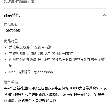
超取滿NT$999免運
付款方式
商品特色
信用卡一次付款
商品編號
信用卡分期付款
10972295
3 期 0 利率 每期
NT$893
21家銀行
商品特色
6 期 0 利率 每期
NT$446
21家銀行
合作金庫商業銀行
第一商業銀行
荔枝牛皮紋路,好保養易清潔
華南商業銀行
彰化商業銀行
合作金庫商業銀行
第一商業銀行
購物金
立體剪裁加大收納空間,大空間可裝A4文件
上海商業儲蓄銀行
台北富邦商業銀行
華南商業銀行
彰化商業銀行
國泰世華商業銀行
兆豐國際商業銀行
內附厚布內裡夾層,把包包空間分為三等份 讓物品能井然有序收
超商取貨付款
上海商業儲蓄銀行
台北富邦商業銀行
臺灣中小企業銀行
台中商業銀行
納
國泰世華商業銀行
兆豐國際商業銀行
匯豐（台灣）商業銀行
華泰商業銀行
LINE Pay
臺灣中小企業銀行
台中商業銀行
Line ID請搜尋：@annsshop
聯邦商業銀行
遠東國際商業銀行
匯豐（台灣）商業銀行
華泰商業銀行
Apple Pay
元大商業銀行
永豐商業銀行
銷售重點
聯邦商業銀行
遠東國際商業銀行
玉山商業銀行
星展（台灣）商業銀行
元大商業銀行
永豐商業銀行
Ann’S全新推出的頂級全粒面頭層牛皮慵懶HOBO大容量肩背包，以
街口支付
台新國際商業銀行
中國信託商業銀行
玉山商業銀行
星展（台灣）商業銀行
其獨特的設計和卓越的質感，成為您日常搭配的完美伴侶。無論是
台灣樂天信用卡公司
台新國際商業銀行
中國信託商業銀行
悠遊付
休閒還是正式場合，皆能輕鬆駕馭。
台灣樂天信用卡公司
Google Pay