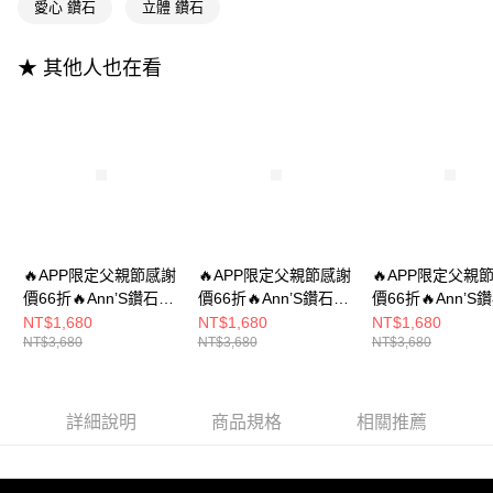
流程，驗證手機門號後，選擇欲分期的期數、繳款截止日，確認付款後即完
愛心 鑽石
立體 鑽石
【關於「AFTEE先享後付」】
成交易。
ATM付款
AFTEE先享後付是「在收到商品之後才付款」的支付方式。 讓您購物簡單
3.實際核准額度、可分期數及費用金額請依後續交易確認頁面所載為準。
便利好安心！
4.訂單成立30分鐘內，如未前往確認交易或遇審核未通過，訂單將自動取
★ 其他人也在看
１．簡單：不需註冊會員、不需綁卡、不需儲值。
運送方式
消。如遇「轉專審核」未通過狀況，表示未達大哥付你分期系統評分，恕無
２．便利：只要手機號碼，簡訊認證，即可結帳。
法說明評估內容。
３．安心：先確認商品／服務後，再付款。
全家付款取貨
【繳款方式說明】
1.分期款項不併入電信帳單，「大哥付你分期」於每月結算日後寄送繳費提
每筆NT$100，滿NT$999(含以上)免運費
【「AFTEE先享後付」結帳流程】
醒簡訊。
１．於結帳方式選擇「AFTEE先享後付」後，將跳轉至「AFTEE先享後付」
2.透過簡訊連結打開帳單後，可選擇「超商條碼／台灣大直營門市／銀行轉
付款後全家取貨
結帳頁面，進行簡訊認證並確認金額後，即可完成結帳。
帳／街口支付／iPASS MONEY」等通路繳費。
２．訂單成立數日內，您將收到繳費通知簡訊。
每筆NT$100，滿NT$999(含以上)免運費
３．收到繳費通知簡訊後14天內，點擊此簡訊中的連結，可透過四大超商／
【注意事項】
ATM／網路銀行／等多元方式進行付款，方視為交易完成。
萊爾富付款取貨
1.本服務係由「台灣大哥大股份有限公司」（以下簡稱本公司）所提供，讓
※ 請注意：結帳手續完成當下不需立刻繳費，但若您需要取消訂單，請聯絡
🔥APP限定父親節感謝
🔥APP限定父親節感謝
🔥APP限定父親
用戶於交易時，得透過本服務購買商品或服務，並由商店將買賣／分期付款
每筆NT$100，滿NT$999(含以上)免運費
購買商品的店家。未經商家同意取消之訂單仍視為有效，需透過AFTEE先享
價66折🔥Ann’S鑽石圍
價66折🔥Ann’S鑽石圍
價66折🔥Ann’S
買賣價金債權讓與本公司後，依約使用本公司帳單繳交帳款。
後付繳納相關費用。
2.基於同意付款使用「大哥付你分期」之契約關係目的，商店將以您的個人
邊寬版-立體愛心平底
邊寬版-小愛心可兩穿
邊寬版-小愛心可
NT$1,680
NT$1,680
NT$1,680
付款後萊爾富取貨
※ 交易是否成功請以「AFTEE先享後付 」之結帳頁面顯示為準，若有關於
資料（包含姓名、電話或地址）提供予台灣大哥大進項蒐集、處理及利用，
NT$3,680
NT$3,680
NT$3,680
夾腳涼鞋1cm-銀
平底涼鞋(腳趾一字帶
平底涼鞋(腳趾一
是否繳費成功／繳費後需取消欲退款等相關疑問，請聯繫「AFTEE先享後付
每筆NT$100，滿NT$999(含以上)免運費
由本公司與您本人進行分期帳單所需資料之確認、核對及更正。
可調整)1cm-白
可調整)1cm-黑
客戶支援中心」
https://netprotections.freshdesk.com/support/home
3.完整用戶服務條款，請詳閱以下連結：
https://oppay.tw/userRule
7-11付款取貨
【注意事項】
詳細說明
商品規格
相關推薦
１．透過由恩沛科技股份有限公司提供之「AFTEE先享後付」服務完成之交
每筆NT$100，滿NT$999(含以上)免運費
易，需依本服務之必要範圍內提供個人資料，並將交易相關給付款項請求債
權轉讓予恩沛科技股份有限公司。
付款後7-11取貨
２．關於個人資料處理事宜，請瀏覽以下網址：