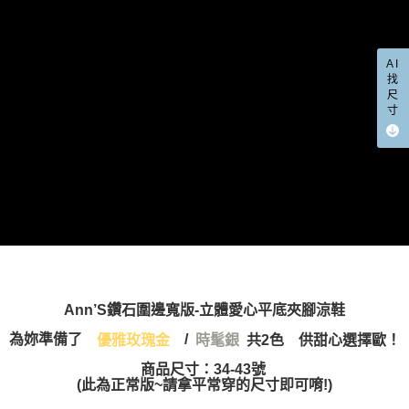
每筆NT$100，滿NT$999(含以上)免運費
https://aftee.tw/terms/#terms3
３．未成年的使用者請事先徵得法定代理人或監護人之同意方可使用
宅配
「AFTEE先享後付」，若未經同意申辦者引起之損失，本公司不負相關責
任。
每筆NT$100，滿NT$999(含以上)免運費
AI
４．使用「AFTEE先享後付」時，將依據個別帳號之用戶狀況，依本公司即
找
時審查核予不同之上限額度；若仍有額度不足之情形，本公司將視審查結果
尺
國家/地區配送(非順豐配送，勿填寫順豐智能櫃地址)
查看運費
請求用戶進行身份認證。
寸
５．嚴禁一人註冊多個帳號或使用他人資訊註冊。若發現惡意使用之情形，
國家/地區配送(限中國大陸地區)
查看運費
恩沛科技股份有限公司將有權停止該用戶之使用額度並採取法律行動。
Ann’S鑽石圍邊寬版-立體愛心平底夾腳涼鞋
為妳準備了
/
優雅玫瑰金
共2色 供甜心選擇歐！
時髦銀
商品尺寸：34-43號
(此為正常版~請拿平常穿的尺寸即可唷!)