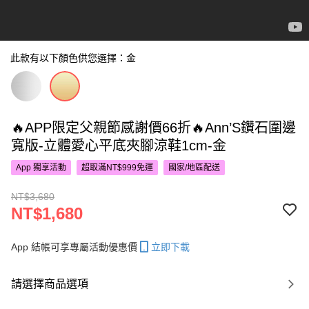
此款有以下顏色供您選擇：金
🔥APP限定父親節感謝價66折🔥Ann’S鑽石圍邊
寬版-立體愛心平底夾腳涼鞋1cm-金
App 獨享活動
超取滿NT$999免運
國家/地區配送
NT$3,680
NT$1,680
App 結帳可享專屬活動優惠價
立即下載
請選擇商品選項