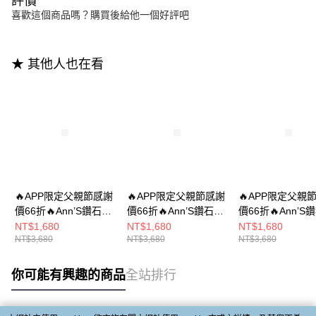
評價
喜歡這個商品嗎？購買後給他一個好評吧
★ 其他人也在看
🔥APP限定父親節感謝
🔥APP限定父親節感謝
🔥APP限定父親
價66折🔥Ann’S鑽石圍
價66折🔥Ann’S鑽石圍
價66折🔥Ann’S
邊寬版-立體愛心平底
邊寬版-小愛心可兩穿
邊寬版-小愛心可
NT$1,680
NT$1,680
NT$1,680
NT$3,680
NT$3,680
NT$3,680
夾腳涼鞋1cm-銀
平底涼鞋(腳趾一字帶
平底涼鞋(腳趾一
可調整)1cm-白
可調整)1cm-黑
你可能有興趣的商品
全站排行