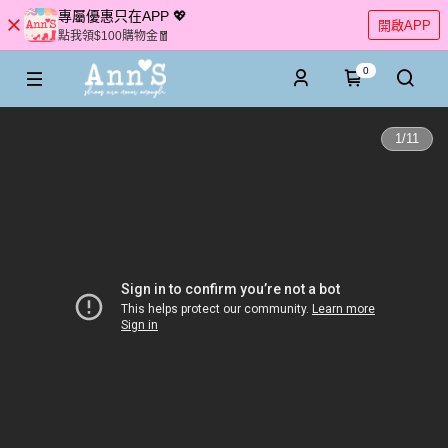
專屬優惠只在APP 💖
開啟APP
點我領$100購物金🧧
0
1
/
11