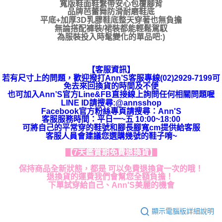
寬版鞋面鞋繫帶安心包覆腳背
品牌芭蕾舞防滑耐磨鞋底
平底+加厚3D乳膠鞋底整天穿著也無負擔
無論搭配褲裝/裙裝都能輕鬆駕馭
為服裝投入時髦變化的單品吧:)
【客服資訊】
若有尺寸上的問題，歡迎撥打Ann’S客服專線(02)2929-7199可
免去來回換貨的時間及不便
也可加入Ann’S官方Line&FB直接線上詢問任何相關問題喔
LINE ID請搜尋:@annsshop
Facebook官方粉絲專頁請搜尋：Ann'S
客服服務時間：平日一~五 10:00~18:00
可將自己的平常穿的鞋號和腳長腳寬cm提供給客服
客服人員會建議您選購幾號的鞋子唷~
【7天鑑賞期免費退換貨】
保持商品全新狀態，都是 可以免費退換貨一次的哦！
退換貨的運費我們會幫您全額負擔！
下單試穿給自己、Ann'S美麗的機會
顯示電腦版詳細說明