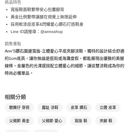
商品特色
6 期 0 利率 每期
NT$280
21家銀行
合作金庫商業銀行
第一商業銀行
寬版鞋面鞋繫帶安心包覆腳背
華南商業銀行
彰化商業銀行
合作金庫商業銀行
第一商業銀行
購物金
黃金比例繫帶讓腿在視覺上無限延伸
上海商業儲蓄銀行
台北富邦商業銀行
華南商業銀行
彰化商業銀行
國泰世華商業銀行
兆豐國際商業銀行
採用軟漆皮皮革&閃耀愛心鑽石打造鞋身
超商取貨付款
上海商業儲蓄銀行
台北富邦商業銀行
臺灣中小企業銀行
台中商業銀行
Line ID請搜尋：@annsshop
國泰世華商業銀行
兆豐國際商業銀行
匯豐（台灣）商業銀行
華泰商業銀行
LINE Pay
臺灣中小企業銀行
台中商業銀行
聯邦商業銀行
遠東國際商業銀行
銷售重點
匯豐（台灣）商業銀行
華泰商業銀行
Apple Pay
元大商業銀行
永豐商業銀行
Ann’S鑽石圍邊寬版-立體愛心平底夾腳涼鞋，獨特的設計結合舒適
聯邦商業銀行
遠東國際商業銀行
玉山商業銀行
星展（台灣）商業銀行
元大商業銀行
永豐商業銀行
的1cm底高，讓你無論是逛街或海灘度假，都能展現出優雅的美腿
街口支付
台新國際商業銀行
中國信託商業銀行
玉山商業銀行
星展（台灣）商業銀行
線條。金屬色的光澤感搭配立體愛心的細節，讓這雙涼鞋成為你的
台灣樂天信用卡公司
台新國際商業銀行
中國信託商業銀行
悠遊付
時尚必備單品。
台灣樂天信用卡公司
Google Pay
全支付
相關分類
大哥付你分期
聽團仔 穿搭
露趾 涼鞋
皮革 鑽石
立體 皮革
相關說明
【大哥付你分期使用說明】
AFTEE先享後付
父親節 黃金
父親節 愛心
寬版 鞋
夾腳 鞋
1.本服務由台灣大哥大提供，台灣大哥大用戶可立即使用無須另外申請。
2.付款方式選擇「大哥付你分期」，訂單成立後會自動跳轉到大哥付的交易
相關說明