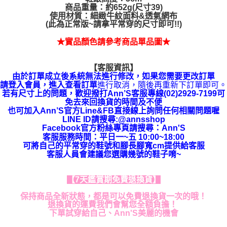
商品重量：約652g(尺寸39)
使用材質：細緻牛紋面料&透氣網布
(此為正常版~請拿平常穿的尺寸即可!!)
★實品顏色請參考商品單品圖★
【客服資訊】
由於訂單成立後系統無法進行修改，如果您需要更改訂單
請登入會員，進入查看訂單
進行取消，隨後再重新下訂單即可。
若有尺寸上的問題，歡迎撥打Ann’S客服專線(02)2929-7199可
免去來回換貨的時間及不便
也可加入Ann’S官方Line&FB直接線上詢問任何相關問題喔
LINE ID請搜尋:@annsshop
Facebook官方粉絲專頁請搜尋：Ann'S
客服服務時間：平日一~五 10:00~18:00
可將自己的平常穿的鞋號和腳長腳寬cm提供給客服
客服人員會建議您選購幾號的鞋子唷~
【7天鑑賞期免費退換貨】
保持商品全新狀態，都是可以免費退換貨一次的哦！
退換貨的運費我們會幫您全額負擔！
下單試穿給自己、Ann'S美麗的機會