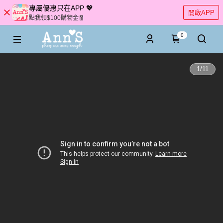
專屬優惠只在APP 💖
開啟APP
點我領$100購物金🧧
0
1
/
11