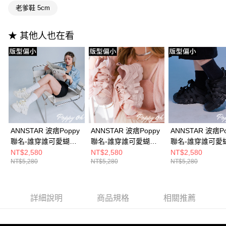
3.實際核准額度、可分期數及費用金額請依後續交易確認頁面所載為準。
便利好安心！
老爹鞋 5cm
4.訂單成立30分鐘內，如未前往確認交易或遇審核未通過，訂單將自動取
１．簡單：不需註冊會員、不需綁卡、不需儲值。
運送方式
消。如遇「轉專審核」未通過狀況，表示未達大哥付你分期系統評分，恕無
２．便利：只要手機號碼，簡訊認證，即可結帳。
法說明評估內容。
３．安心：先確認商品／服務後，再付款。
★ 其他人也在看
全家付款取貨
【繳款方式說明】
1.分期款項不併入電信帳單，「大哥付你分期」於每月結算日後寄送繳費提
每筆NT$100，滿NT$999(含以上)免運費
【「AFTEE先享後付」結帳流程】
醒簡訊。
１．於結帳方式選擇「AFTEE先享後付」後，將跳轉至「AFTEE先享後付」
2.透過簡訊連結打開帳單後，可選擇「超商條碼／台灣大直營門市／銀行轉
付款後全家取貨
結帳頁面，進行簡訊認證並確認金額後，即可完成結帳。
帳／街口支付／iPASS MONEY」等通路繳費。
２．訂單成立數日內，您將收到繳費通知簡訊。
每筆NT$100，滿NT$999(含以上)免運費
３．收到繳費通知簡訊後14天內，點擊此簡訊中的連結，可透過四大超商／
【注意事項】
ATM／網路銀行／等多元方式進行付款，方視為交易完成。
萊爾富付款取貨
1.本服務係由「台灣大哥大股份有限公司」（以下簡稱本公司）所提供，讓
※ 請注意：結帳手續完成當下不需立刻繳費，但若您需要取消訂單，請聯絡
用戶於交易時，得透過本服務購買商品或服務，並由商店將買賣／分期付款
每筆NT$100，滿NT$999(含以上)免運費
購買商品的店家。未經商家同意取消之訂單仍視為有效，需透過AFTEE先享
買賣價金債權讓與本公司後，依約使用本公司帳單繳交帳款。
後付繳納相關費用。
2.基於同意付款使用「大哥付你分期」之契約關係目的，商店將以您的個人
ANNSTAR 波痞Poppy
ANNSTAR 波痞Poppy
ANNSTAR 波痞Po
付款後萊爾富取貨
※ 交易是否成功請以「AFTEE先享後付 」之結帳頁面顯示為準，若有關於
資料（包含姓名、電話或地址）提供予台灣大哥大進項蒐集、處理及利用，
聯名-誰穿誰可愛蝴蝶
聯名-誰穿誰可愛蝴蝶
聯名-誰穿誰可愛
是否繳費成功／繳費後需取消欲退款等相關疑問，請聯繫「AFTEE先享後付
每筆NT$100，滿NT$999(含以上)免運費
由本公司與您本人進行分期帳單所需資料之確認、核對及更正。
客戶支援中心」
https://netprotections.freshdesk.com/support/home
結綁帶厚底老爹鞋
結綁帶厚底老爹鞋
結綁帶厚底老爹
NT$2,580
NT$2,580
NT$2,580
3.完整用戶服務條款，請詳閱以下連結：
https://oppay.tw/userRule
NT$5,280
NT$5,280
NT$5,280
5cm-白(版型偏小)
5cm-粉(版型偏小)
5cm-黑(版型偏小
7-11付款取貨
【注意事項】
１．透過由恩沛科技股份有限公司提供之「AFTEE先享後付」服務完成之交
每筆NT$100，滿NT$999(含以上)免運費
易，需依本服務之必要範圍內提供個人資料，並將交易相關給付款項請求債
權轉讓予恩沛科技股份有限公司。
付款後7-11取貨
詳細說明
商品規格
相關推薦
２．關於個人資料處理事宜，請瀏覽以下網址：
每筆NT$100，滿NT$999(含以上)免運費
https://aftee.tw/terms/#terms3
３．未成年的使用者請事先徵得法定代理人或監護人之同意方可使用