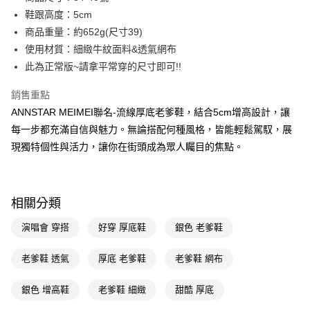
華南商業銀行
彰化商業銀行
合作金庫商業銀行
第一商業銀行
購物金
鞋跟高度：5cm
上海商業儲蓄銀行
台北富邦商業銀行
華南商業銀行
彰化商業銀行
國泰世華商業銀行
兆豐國際商業銀行
商品重量：約652g(尺寸39)
超商取貨付款
上海商業儲蓄銀行
台北富邦商業銀行
臺灣中小企業銀行
台中商業銀行
使用材質：細緻牛紋面料&透氣網布
國泰世華商業銀行
兆豐國際商業銀行
匯豐（台灣）商業銀行
華泰商業銀行
LINE Pay
臺灣中小企業銀行
台中商業銀行
此為正常版~請拿平常穿的尺寸即可!!
聯邦商業銀行
遠東國際商業銀行
匯豐（台灣）商業銀行
華泰商業銀行
Apple Pay
元大商業銀行
永豐商業銀行
銷售重點
聯邦商業銀行
遠東國際商業銀行
玉山商業銀行
星展（台灣）商業銀行
元大商業銀行
永豐商業銀行
ANNSTAR MEIMEI聯名-流線厚底老爹鞋，結合5cm增高設計，讓
街口支付
台新國際商業銀行
中國信託商業銀行
玉山商業銀行
星展（台灣）商業銀行
每一步都充滿自信與魅力。無論搭配何種風格，皆能輕鬆駕馭，展
台灣樂天信用卡公司
台新國際商業銀行
中國信託商業銀行
悠遊付
現獨特個性與活力，讓你在街頭成為眾人矚目的焦點。
台灣樂天信用卡公司
Google Pay
全支付
相關分類
大哥付你分期
演唱會 穿搭
好穿 厚底鞋
銀色 老爹鞋
相關說明
【大哥付你分期使用說明】
AFTEE先享後付
老爹鞋 透氣
厚底 老爹鞋
老爹鞋 網布
1.本服務由台灣大哥大提供，台灣大哥大用戶可立即使用無須另外申請。
2.付款方式選擇「大哥付你分期」，訂單成立後會自動跳轉到大哥付的交易
相關說明
流程，驗證手機門號後，選擇欲分期的期數、繳款截止日，確認付款後即完
銀色 增高鞋
老爹鞋 細緻
甜酷 厚底
【關於「AFTEE先享後付」】
成交易。
ATM付款
AFTEE先享後付是「在收到商品之後才付款」的支付方式。 讓您購物簡單