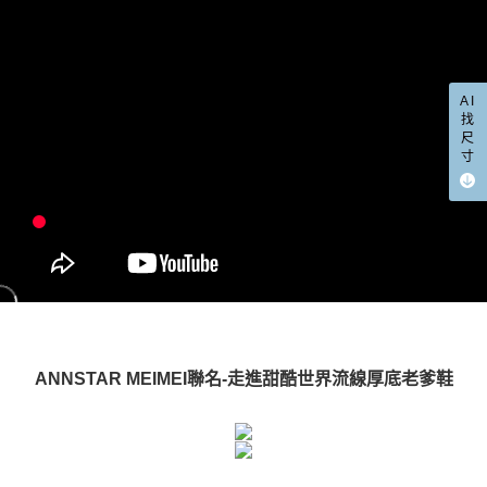
宅配
「AFTEE先享後付」，若未經同意申辦者引起之損失，本公司不負相關責
任。
每筆NT$100，滿NT$999(含以上)免運費
４．使用「AFTEE先享後付」時，將依據個別帳號之用戶狀況，依本公司即
時審查核予不同之上限額度；若仍有額度不足之情形，本公司將視審查結果
國家/地區配送(非順豐配送，勿填寫順豐智能櫃地址)
查看運費
請求用戶進行身份認證。
AI
５．嚴禁一人註冊多個帳號或使用他人資訊註冊。若發現惡意使用之情形，
國家/地區配送(限中國大陸地區)
查看運費
找
恩沛科技股份有限公司將有權停止該用戶之使用額度並採取法律行動。
尺
寸
ANNSTAR MEIMEI聯名-走進甜酷世界流線厚底老爹鞋