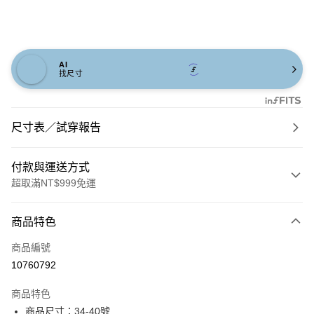
AI
找尺寸
尺寸表／試穿報告
付款與運送方式
超取滿NT$999免運
付款方式
商品特色
信用卡一次付款
商品編號
信用卡分期付款
10760792
3 期 0 利率 每期
NT$860
21家銀行
商品特色
6 期 0 利率 每期
NT$430
21家銀行
合作金庫商業銀行
第一商業銀行
商品尺寸：34-40號