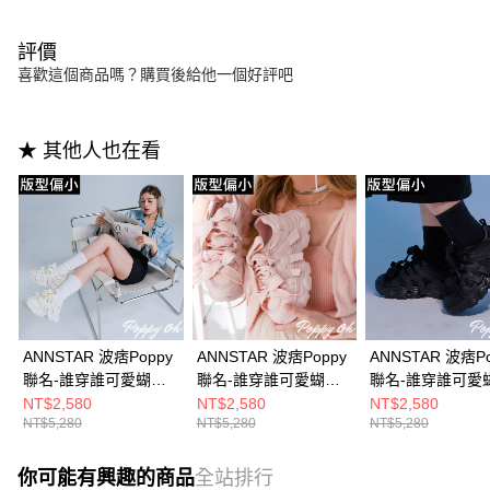
評價
喜歡這個商品嗎？購買後給他一個好評吧
★ 其他人也在看
ANNSTAR 波痞Poppy
ANNSTAR 波痞Poppy
ANNSTAR 波痞Po
聯名-誰穿誰可愛蝴蝶
聯名-誰穿誰可愛蝴蝶
聯名-誰穿誰可愛
結綁帶厚底老爹鞋
結綁帶厚底老爹鞋
結綁帶厚底老爹
NT$2,580
NT$2,580
NT$2,580
NT$5,280
NT$5,280
NT$5,280
5cm-白(版型偏小)
5cm-粉(版型偏小)
5cm-黑(版型偏小
你可能有興趣的商品
全站排行