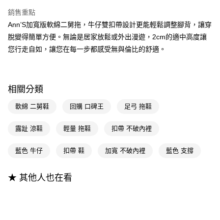
LINE Pay
臺灣中小企業銀行
台中商業銀行
聯邦商業銀行
遠東國際商業銀行
銷售重點
匯豐（台灣）商業銀行
華泰商業銀行
Apple Pay
元大商業銀行
永豐商業銀行
Ann’S加寬版軟綿二舅拖，牛仔雙扣帶設計更能輕鬆調整腳背，讓穿
聯邦商業銀行
遠東國際商業銀行
玉山商業銀行
星展（台灣）商業銀行
元大商業銀行
永豐商業銀行
脫變得簡單方便。無論是居家放鬆或外出漫遊，2cm的適中高度讓
街口支付
台新國際商業銀行
中國信託商業銀行
玉山商業銀行
星展（台灣）商業銀行
您行走自如，讓您在每一步都感受無與倫比的舒適。
台灣樂天信用卡公司
台新國際商業銀行
中國信託商業銀行
悠遊付
台灣樂天信用卡公司
Google Pay
相關分類
全支付
軟綿 二舅鞋
回購 口碑王
足弓 拖鞋
大哥付你分期
相關說明
露趾 涼鞋
輕量 拖鞋
扣帶 不破內裡
【大哥付你分期使用說明】
AFTEE先享後付
1.本服務由台灣大哥大提供，台灣大哥大用戶可立即使用無須另外申請。
藍色 牛仔
扣帶 鞋
加寬 不破內裡
藍色 支撐
2.付款方式選擇「大哥付你分期」，訂單成立後會自動跳轉到大哥付的交易
相關說明
流程，驗證手機門號後，選擇欲分期的期數、繳款截止日，確認付款後即完
【關於「AFTEE先享後付」】
成交易。
ATM付款
AFTEE先享後付是「在收到商品之後才付款」的支付方式。 讓您購物簡單
★ 其他人也在看
3.實際核准額度、可分期數及費用金額請依後續交易確認頁面所載為準。
便利好安心！
4.訂單成立30分鐘內，如未前往確認交易或遇審核未通過，訂單將自動取
１．簡單：不需註冊會員、不需綁卡、不需儲值。
運送方式
消。如遇「轉專審核」未通過狀況，表示未達大哥付你分期系統評分，恕無
２．便利：只要手機號碼，簡訊認證，即可結帳。
法說明評估內容。
３．安心：先確認商品／服務後，再付款。
全家付款取貨
【繳款方式說明】