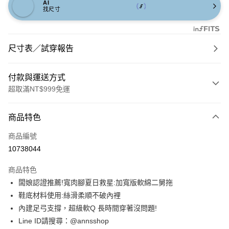
AI
找尺寸
尺寸表／試穿報告
付款與運送方式
超取滿NT$999免運
付款方式
商品特色
信用卡一次付款
商品編號
信用卡分期付款
10738044
3 期 0 利率 每期
NT$560
21家銀行
商品特色
6 期 0 利率 每期
NT$280
21家銀行
合作金庫商業銀行
第一商業銀行
闆娘認證推薦!寬肉腳夏日救星:加寬版軟綿二舅拖
華南商業銀行
彰化商業銀行
合作金庫商業銀行
第一商業銀行
購物金
鞋底材料使用:絲滑柔順不破內裡
上海商業儲蓄銀行
台北富邦商業銀行
華南商業銀行
彰化商業銀行
國泰世華商業銀行
兆豐國際商業銀行
內建足弓支撐，超級軟Q 長時間穿著沒問題!
超商取貨付款
上海商業儲蓄銀行
台北富邦商業銀行
臺灣中小企業銀行
台中商業銀行
Line ID請搜尋：@annsshop
國泰世華商業銀行
兆豐國際商業銀行
匯豐（台灣）商業銀行
華泰商業銀行