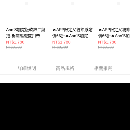
1.分期款項不併入電信帳單，「大哥付你分期」於每月結算日後寄送繳費提
每筆NT$100，滿NT$999(含以上)免運費
【「AFTEE先享後付」結帳流程】
醒簡訊。
１．於結帳方式選擇「AFTEE先享後付」後，將跳轉至「AFTEE先享後付」
2.透過簡訊連結打開帳單後，可選擇「超商條碼／台灣大直營門市／銀行轉
付款後全家取貨
結帳頁面，進行簡訊認證並確認金額後，即可完成結帳。
帳／街口支付／iPASS MONEY」等通路繳費。
２．訂單成立數日內，您將收到繳費通知簡訊。
每筆NT$100，滿NT$999(含以上)免運費
３．收到繳費通知簡訊後14天內，點擊此簡訊中的連結，可透過四大超商／
【注意事項】
Ann’S加寬版軟綿二舅
🔥APP限定父親節感謝
🔥APP限定父親
ATM／網路銀行／等多元方式進行付款，方視為交易完成。
萊爾富付款取貨
1.本服務係由「台灣大哥大股份有限公司」（以下簡稱本公司）所提供，讓
※ 請注意：結帳手續完成當下不需立刻繳費，但若您需要取消訂單，請聯絡
拖-棉麻編織雙扣帶
價66折🔥Ann’S加寬版
價66折🔥Ann’S
用戶於交易時，得透過本服務購買商品或服務，並由商店將買賣／分期付款
每筆NT$100，滿NT$999(含以上)免運費
購買商品的店家。未經商家同意取消之訂單仍視為有效，需透過AFTEE先享
2cm-米
軟綿二舅拖-閃料雙扣
軟綿二舅拖-閃料
NT$1,780
NT$1,780
NT$1,780
買賣價金債權讓與本公司後，依約使用本公司帳單繳交帳款。
後付繳納相關費用。
NT$3,780
NT$3,780
NT$3,780
帶2cm-銀
帶2cm-白
2.基於同意付款使用「大哥付你分期」之契約關係目的，商店將以您的個人
付款後萊爾富取貨
※ 交易是否成功請以「AFTEE先享後付 」之結帳頁面顯示為準，若有關於
資料（包含姓名、電話或地址）提供予台灣大哥大進項蒐集、處理及利用，
是否繳費成功／繳費後需取消欲退款等相關疑問，請聯繫「AFTEE先享後付
每筆NT$100，滿NT$999(含以上)免運費
由本公司與您本人進行分期帳單所需資料之確認、核對及更正。
客戶支援中心」
https://netprotections.freshdesk.com/support/home
3.完整用戶服務條款，請詳閱以下連結：
https://oppay.tw/userRule
詳細說明
商品規格
相關推薦
7-11付款取貨
【注意事項】
１．透過由恩沛科技股份有限公司提供之「AFTEE先享後付」服務完成之交
每筆NT$100，滿NT$999(含以上)免運費
易，需依本服務之必要範圍內提供個人資料，並將交易相關給付款項請求債
權轉讓予恩沛科技股份有限公司。
付款後7-11取貨
２．關於個人資料處理事宜，請瀏覽以下網址：
每筆NT$100，滿NT$999(含以上)免運費
https://aftee.tw/terms/#terms3
３．未成年的使用者請事先徵得法定代理人或監護人之同意方可使用
宅配
「AFTEE先享後付」，若未經同意申辦者引起之損失，本公司不負相關責
任。
每筆NT$100，滿NT$999(含以上)免運費
４．使用「AFTEE先享後付」時，將依據個別帳號之用戶狀況，依本公司即
時審查核予不同之上限額度；若仍有額度不足之情形，本公司將視審查結果
國家/地區配送(非順豐配送，勿填寫順豐智能櫃地址)
查看運費
請求用戶進行身份認證。