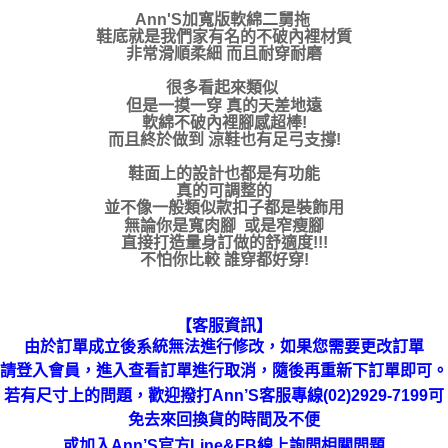
Ann'S加寬版軟綿二舅拖
鞋底就是我們家有名的不破內裡材質
非常滑順柔細 而且耐穿耐磨
很多看起來類似
但是一摸一穿 真的天差地遠
軟綿不破內裡腳感超棒!
而且終於做到 涼鞋也有足弓支撐!
鞋面上的設計也都是有功能
真的可調整的
並不像一般類似款扣子都是裝飾用
無論你是寬肉腳 或是窄瘦腳
直接打造量身訂做的舒適度!!!
不怕你比較 誰穿都好穿!
【客服資訊】
由於訂單成立後系統無法進行修改，如果您需要更改訂單
請登入會員，進入查看訂單進行取消，隨後再重新下訂單即可。
若有尺寸上的問題，歡迎撥打Ann’S客服專線(02)2929-7199可
免去來回換貨的時間及不便
或加入Ann’S官方Line&FB線上詢問相關問題