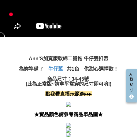
５．嚴禁一人註冊多個帳號或使用他人資訊註冊。若發現惡意使用之情形，
國家/地區配送(限中國大陸地區)
查看運費
恩沛科技股份有限公司將有權停止該用戶之使用額度並採取法律行動。
Ann’S加寬版軟綿二舅拖-牛仔雙扣帶
為妳準備了
牛仔藍
共1色 供甜心選擇歐！
AI
商品尺寸：34-45號
找
(此為正常版~請拿平常穿的尺寸即可唷!)
尺
寸
點我看直播示範穿▸▸▸
★實品顏色請參考商品單品圖★