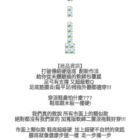
【商品資訊】
打破傳統硬版底 創新作法
給你從未體驗過的軟綿包覆感
足弓有支撐 又超級軟Q
足底筋膜炎/扁平足/拇指外翻都適穿!!!
穿涼鞋最怕什麼???
鞋底跟木板一樣硬!
我們真的敢說 所有市面上的類似款
絕對都沒有我們家的 加寬版軟綿二舅涼拖鞋好穿!!!
市面上類似款 鞋底超級硬 加上超硬不自然的突起
腳底就像健康步道一樣 走一步痛一步