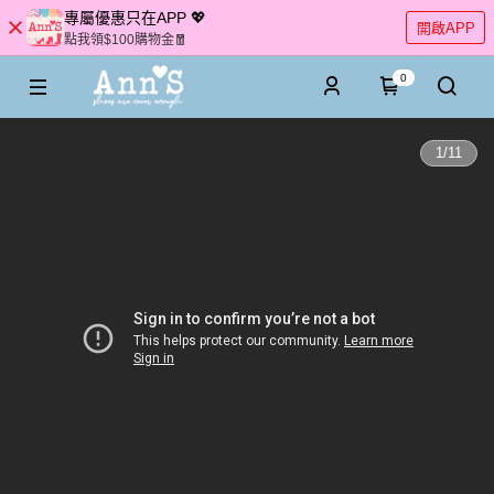
專屬優惠只在APP 💖
開啟APP
點我領$100購物金🧧
0
1
/
11