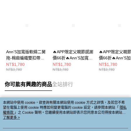
Ann’S加寬版軟綿二舅
🔥APP限定父親節感謝
🔥APP限定父親
拖-棉麻編織雙扣帶
價66折🔥Ann’S加寬版
價66折🔥Ann’S
2cm-米
軟綿二舅拖-閃料雙扣
軟綿二舅拖-閃料
NT$1,780
NT$1,780
NT$1,780
NT$3,780
NT$3,780
NT$3,780
帶2cm-銀
帶2cm-白
你可能有興趣的商品
全站排行
本網站中使用 cookie，欲查詢有關本網站使用 cookie 方式之詳情，及若您不希
熱門標籤
望在電腦上使用 cookie 時應如何變更電腦的 cookie 設定，請參閱本網站「
隱私
權條款
」之 Cookie 聲明。您繼續使用本網站即表示您同意本公司得按本網站使
用條款之 Cookie 聲明使用 cookie。
了解更多 >