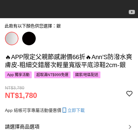
此款有以下顏色供您選擇：銀
🔥APP限定父親節感謝價66折🔥Ann’S防潑水爽
膚皮-粗細交錯層次輕量寬版平底涼鞋2cm-銀
App 獨享活動
超取滿NT$999免運
國家/地區配送
NT$3,780
NT$1,780
App 結帳可享專屬活動優惠價
立即下載
請選擇商品選項