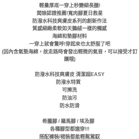
輕量厚底一穿上秒變細長腿!
闆娘認證推薦!寬肉腳夏日救星
防潑水科技爽膚皮系列的創新作法
質感細緻柔軟如天鵝絨一樣的觸感
海綿和墊腳材料
一穿上就會驚呼!穿起來也太舒服了吧
(因內含氣墊海綿，故走路時會發出輕微的氣音，可以接受才訂
購哦)
防潑水科技爽膚皮 清潔超EASY
防潑水特質
可擦洗
防油污
防水防滑
希臘腳 / 羅馬腳 / 埃及腳
各種腳型都適穿!!!
搭配褲裝/裙裝都能輕鬆駕馭