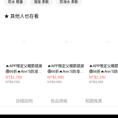
流程，驗證手機門號後，選擇欲分期的期數、繳款截止日，確認付款後即完
防水 輕量
寬版 柔軟
防潑水 柔軟
【關於「AFTEE先享後付」】
成交易。
ATM付款
AFTEE先享後付是「在收到商品之後才付款」的支付方式。 讓您購物簡單
3.實際核准額度、可分期數及費用金額請依後續交易確認頁面所載為準。
便利好安心！
4.訂單成立30分鐘內，如未前往確認交易或遇審核未通過，訂單將自動取
★ 其他人也在看
１．簡單：不需註冊會員、不需綁卡、不需儲值。
運送方式
消。如遇「轉專審核」未通過狀況，表示未達大哥付你分期系統評分，恕無
２．便利：只要手機號碼，簡訊認證，即可結帳。
法說明評估內容。
３．安心：先確認商品／服務後，再付款。
全家付款取貨
【繳款方式說明】
1.分期款項不併入電信帳單，「大哥付你分期」於每月結算日後寄送繳費提
每筆NT$100，滿NT$999(含以上)免運費
【「AFTEE先享後付」結帳流程】
醒簡訊。
１．於結帳方式選擇「AFTEE先享後付」後，將跳轉至「AFTEE先享後付」
2.透過簡訊連結打開帳單後，可選擇「超商條碼／台灣大直營門市／銀行轉
付款後全家取貨
結帳頁面，進行簡訊認證並確認金額後，即可完成結帳。
帳／街口支付／iPASS MONEY」等通路繳費。
２．訂單成立數日內，您將收到繳費通知簡訊。
每筆NT$100，滿NT$999(含以上)免運費
３．收到繳費通知簡訊後14天內，點擊此簡訊中的連結，可透過四大超商／
【注意事項】
ATM／網路銀行／等多元方式進行付款，方視為交易完成。
萊爾富付款取貨
1.本服務係由「台灣大哥大股份有限公司」（以下簡稱本公司）所提供，讓
※ 請注意：結帳手續完成當下不需立刻繳費，但若您需要取消訂單，請聯絡
🔥APP限定父親節感謝
🔥APP限定父親節感謝
🔥APP限定父親
用戶於交易時，得透過本服務購買商品或服務，並由商店將買賣／分期付款
每筆NT$100，滿NT$999(含以上)免運費
購買商品的店家。未經商家同意取消之訂單仍視為有效，需透過AFTEE先享
價66折🔥Ann’S防潑水
價66折🔥Ann’S防潑水
價66折🔥Ann’S
買賣價金債權讓與本公司後，依約使用本公司帳單繳交帳款。
後付繳納相關費用。
2.基於同意付款使用「大哥付你分期」之契約關係目的，商店將以您的個人
爽膚皮-粗細交錯層次
爽膚皮-寬織帶方鑽寬
材質-切爾西鬆緊
NT$1,780
NT$1,880
NT$2,180
付款後萊爾富取貨
※ 交易是否成功請以「AFTEE先享後付 」之結帳頁面顯示為準，若有關於
資料（包含姓名、電話或地址）提供予台灣大哥大進項蒐集、處理及利用，
NT$3,780
NT$3,980
NT$4,280
輕量寬版平底涼鞋
版圓頭拖鞋1.5cm-米白
扣帶平底短靴-黑
是否繳費成功／繳費後需取消欲退款等相關疑問，請聯繫「AFTEE先享後付
每筆NT$100，滿NT$999(含以上)免運費
由本公司與您本人進行分期帳單所需資料之確認、核對及更正。
2cm-黑
客戶支援中心」
https://netprotections.freshdesk.com/support/home
3.完整用戶服務條款，請詳閱以下連結：
https://oppay.tw/userRule
7-11付款取貨
【注意事項】
詳細說明
商品規格
相關推薦
１．透過由恩沛科技股份有限公司提供之「AFTEE先享後付」服務完成之交
每筆NT$100，滿NT$999(含以上)免運費
易，需依本服務之必要範圍內提供個人資料，並將交易相關給付款項請求債
權轉讓予恩沛科技股份有限公司。
付款後7-11取貨
２．關於個人資料處理事宜，請瀏覽以下網址：