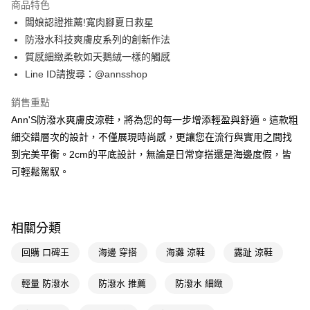
商品特色
6 期 0 利率 每期
NT$296
21家銀行
合作金庫商業銀行
第一商業銀行
闆娘認證推薦!寬肉腳夏日救星
華南商業銀行
彰化商業銀行
合作金庫商業銀行
第一商業銀行
購物金
防潑水科技爽膚皮系列的創新作法
上海商業儲蓄銀行
台北富邦商業銀行
華南商業銀行
彰化商業銀行
國泰世華商業銀行
兆豐國際商業銀行
質感細緻柔軟如天鵝絨一樣的觸感
超商取貨付款
上海商業儲蓄銀行
台北富邦商業銀行
臺灣中小企業銀行
台中商業銀行
Line ID請搜尋：@annsshop
國泰世華商業銀行
兆豐國際商業銀行
匯豐（台灣）商業銀行
華泰商業銀行
LINE Pay
臺灣中小企業銀行
台中商業銀行
聯邦商業銀行
遠東國際商業銀行
銷售重點
匯豐（台灣）商業銀行
華泰商業銀行
Apple Pay
元大商業銀行
永豐商業銀行
Ann'S防潑水爽膚皮涼鞋，將為您的每一步增添輕盈與舒適。這款粗
聯邦商業銀行
遠東國際商業銀行
玉山商業銀行
星展（台灣）商業銀行
元大商業銀行
永豐商業銀行
細交錯層次的設計，不僅展現時尚感，更讓您在流行與實用之間找
街口支付
台新國際商業銀行
中國信託商業銀行
玉山商業銀行
星展（台灣）商業銀行
到完美平衡。2cm的平底設計，無論是日常穿搭還是海邊度假，皆
台灣樂天信用卡公司
台新國際商業銀行
中國信託商業銀行
悠遊付
可輕鬆駕馭。
台灣樂天信用卡公司
Google Pay
全支付
相關分類
大哥付你分期
回購 口碑王
海邊 穿搭
海灘 涼鞋
露趾 涼鞋
相關說明
【大哥付你分期使用說明】
AFTEE先享後付
輕量 防潑水
防潑水 推薦
防潑水 細緻
1.本服務由台灣大哥大提供，台灣大哥大用戶可立即使用無須另外申請。
2.付款方式選擇「大哥付你分期」，訂單成立後會自動跳轉到大哥付的交易
相關說明