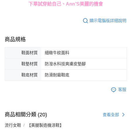
下單試穿給自己、Ann'S美麗的機會
顯示電腦版詳細說明
商品規格
鞋面材質
細緻牛紋面料
鞋墊材質
防潑水科技爽膚皮墊腳
鞋底材質
防滑耐磨鞋底
客服
商品相關分類 (20)
查看全部
流行女鞋
【美腿製造機涼鞋】