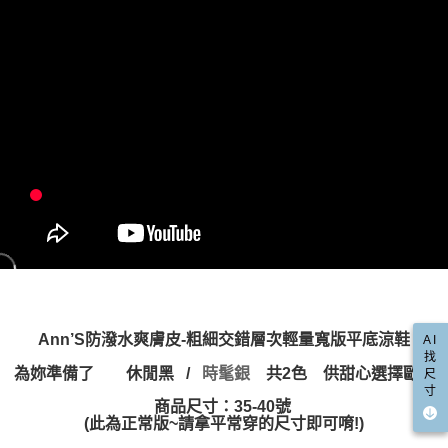
每筆NT$100，滿NT$999(含以上)免運費
https://aftee.tw/terms/#terms3
３．未成年的使用者請事先徵得法定代理人或監護人之同意方可使用
宅配
「AFTEE先享後付」，若未經同意申辦者引起之損失，本公司不負相關責
任。
每筆NT$100，滿NT$999(含以上)免運費
４．使用「AFTEE先享後付」時，將依據個別帳號之用戶狀況，依本公司即
時審查核予不同之上限額度；若仍有額度不足之情形，本公司將視審查結果
國家/地區配送(非順豐配送，勿填寫順豐智能櫃地址)
查看運費
請求用戶進行身份認證。
５．嚴禁一人註冊多個帳號或使用他人資訊註冊。若發現惡意使用之情形，
國家/地區配送(限中國大陸地區)
查看運費
恩沛科技股份有限公司將有權停止該用戶之使用額度並採取法律行動。
Ann’S防潑水爽膚皮-粗細交錯層次輕量寬版平底涼鞋
AI
找
為妳準備了
休閒黑 /
共2色 供甜心選擇歐！
時髦銀
尺
寸
商品尺寸：35-40號
(此為正常版~請拿平常穿的尺寸即可唷!)