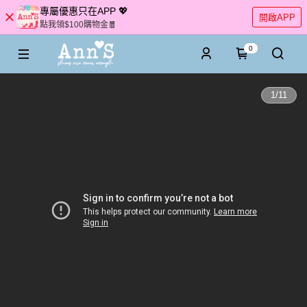
專屬優惠只在APP 💖
開啟APP
點我領$100購物金🧧
0
1
/
11