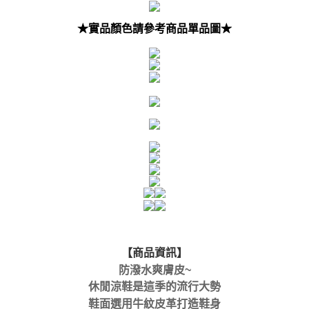
★實品顏色請參考商品單品圖★
【商品資訊】
防潑水爽膚皮~
休閒涼鞋是這季的流行大勢
鞋面選用牛紋皮革打造鞋身