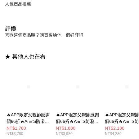
人氣商品推薦
評價
喜歡這個商品嗎？購買後給他一個好評吧
★ 其他人也在看
🔥APP限定父親節感謝
🔥APP限定父親節感謝
🔥APP限定父親
價66折🔥Ann’S防潑水
價66折🔥Ann’S防潑水
價66折🔥Ann’S
爽膚皮-粗細交錯層次
爽膚皮-寬織帶方鑽寬
材質-切爾西鬆緊
NT$1,780
NT$1,880
NT$2,180
NT$3,780
NT$3,980
NT$4,280
輕量寬版平底涼鞋
版圓頭拖鞋1.5cm-米白
扣帶平底短靴-黑