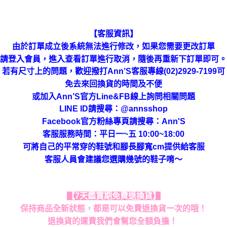
【客服資訊】
由於訂單成立後系統無法進行修改，如果您需要更改訂單
請登入會員，進入查看訂單進行取消，隨後再重新下訂單即可。
若有尺寸上的問題，歡迎撥打Ann’S客服專線(02)2929-7199可
免去來回換貨的時間及不便
或加入Ann’S官方Line&FB線上詢問相關問題
LINE ID請搜尋
：
@annsshop
Facebook官方粉絲專頁請搜尋：Ann'S
客服服務時間：平日一~五 10:00~18:00
可將自己的平常穿的鞋號和腳長腳寬cm提供給客服
客服人員會建議您選購幾號的鞋子唷～
【7天鑑賞期免費退換貨】
保持商品全新狀態，都是可以免費退換貨一次的哦！
退換貨的運費我們會幫您全額負擔！