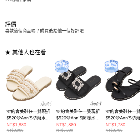
評價
喜歡這個商品嗎？購買後給他一個好評吧
★ 其他人也在看
🩷約會美鞋任一雙現折
🩷約會美鞋任一雙現折
🩷約會美鞋任一
$520🩷Ann’S防潑水爽
$520🩷Ann’S防潑水爽
$520🩷Ann’S
膚皮-金鍊珍珠貝殼吊
膚皮-寬織帶方鑽寬版
膚皮-金色腳戒線
NT$1,880
NT$1,880
NT$1,780
NT$3,980
NT$3,980
NT$3,780
飾寬版圓頭拖鞋1.5cm-
圓頭拖鞋1.5cm-黑
寬版圓頭拖鞋1.5c
米白(版型偏小)