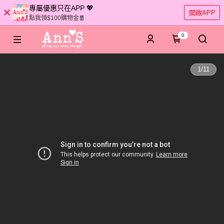
專屬優惠只在APP 💖
開啟APP
點我領$100購物金🧧
0
1
/
11