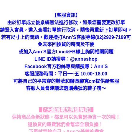
【客服資訊】
由於訂單成立後系統無法進行修改，如果您需要更改訂單
請登入會員，進入查看訂單進行取消，隨後再重新下訂單即可。
若有尺寸上的問題，歡迎撥打Ann’S客服專線(02)2929-7199可
免去來回換貨的時間及不便
或加入Ann’S官方Line&FB線上詢問相關問題
LINE ID請搜尋
：
@annsshop
Facebook官方粉絲專頁請搜尋：Ann'S
客服服務時間：平日一~五 10:00~18:00
可將自己的平常穿的鞋號和腳長腳寬cm提供給客服
客服人員會建議您選購幾號的鞋子唷～
【7天鑑賞期免費退換貨】
保持商品全新狀態，都是可以免費退換貨一次的哦！
退換貨的運費我們會幫您全額負擔！
下單試穿給自己、Ann'S美麗的機會