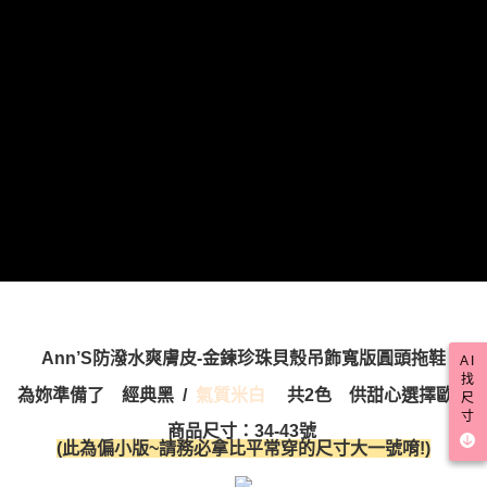
https://aftee.tw/terms/#terms3
３．未成年的使用者請事先徵得法定代理人或監護人之同意方可使用
宅配
「AFTEE先享後付」，若未經同意申辦者引起之損失，本公司不負相關責
任。
每筆NT$100，滿NT$999(含以上)免運費
４．使用「AFTEE先享後付」時，將依據個別帳號之用戶狀況，依本公司即
時審查核予不同之上限額度；若仍有額度不足之情形，本公司將視審查結果
國家/地區配送(非順豐配送，勿填寫順豐智能櫃地址)
查看運費
請求用戶進行身份認證。
５．嚴禁一人註冊多個帳號或使用他人資訊註冊。若發現惡意使用之情形，
國家/地區配送(限中國大陸地區)
查看運費
恩沛科技股份有限公司將有權停止該用戶之使用額度並採取法律行動。
Ann’S防潑水爽膚皮-金鍊珍珠貝殼吊飾寬版圓頭拖鞋
AI
找
為妳準備了
經典黑
/
氣質米白
共2色 供甜心選擇歐！
尺
寸
商品尺寸：34-43號
(此為偏小版~請務必拿比平常穿的尺寸大一號唷!)