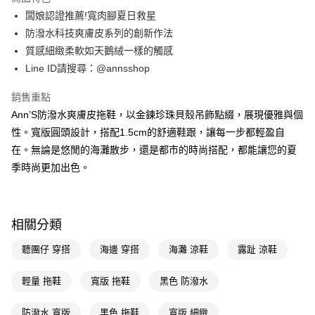
6 期 0 利率 每期
NT$313
21家銀行
合作金庫商業銀行
第一商業銀行
闆娘認證推薦!寬肉腳夏日救星
華南商業銀行
彰化商業銀行
合作金庫商業銀行
第一商業銀行
購物金
防潑水科技爽膚皮系列的創新作法
上海商業儲蓄銀行
台北富邦商業銀行
華南商業銀行
彰化商業銀行
國泰世華商業銀行
兆豐國際商業銀行
質感細緻柔軟如天鵝絨一樣的觸感
超商取貨付款
上海商業儲蓄銀行
台北富邦商業銀行
臺灣中小企業銀行
台中商業銀行
Line ID請搜尋：@annsshop
國泰世華商業銀行
兆豐國際商業銀行
匯豐（台灣）商業銀行
華泰商業銀行
LINE Pay
臺灣中小企業銀行
台中商業銀行
聯邦商業銀行
遠東國際商業銀行
銷售重點
匯豐（台灣）商業銀行
華泰商業銀行
Apple Pay
元大商業銀行
永豐商業銀行
Ann’S防潑水爽膚皮拖鞋，以金鍊珍珠貝殼吊飾點綴，展現優雅與個
聯邦商業銀行
遠東國際商業銀行
玉山商業銀行
星展（台灣）商業銀行
元大商業銀行
永豐商業銀行
性。寬版圓頭設計，搭配1.5cm的舒適鞋跟，讓每一步都輕盈自
街口支付
台新國際商業銀行
中國信託商業銀行
玉山商業銀行
星展（台灣）商業銀行
在。無論是悠閒的海灘散步，還是都市的時尚搭配，都能讓您的夏
台灣樂天信用卡公司
台新國際商業銀行
中國信託商業銀行
悠遊付
季時尚更加出色。
台灣樂天信用卡公司
Google Pay
全支付
相關分類
大哥付你分期
聽團仔 穿搭
海邊 穿搭
海灘 涼鞋
露趾 涼鞋
相關說明
【大哥付你分期使用說明】
AFTEE先享後付
輕量 拖鞋
寬版 拖鞋
黑色 防潑水
1.本服務由台灣大哥大提供，台灣大哥大用戶可立即使用無須另外申請。
2.付款方式選擇「大哥付你分期」，訂單成立後會自動跳轉到大哥付的交易
相關說明
流程，驗證手機門號後，選擇欲分期的期數、繳款截止日，確認付款後即完
防潑水 寬版
黑色 拖鞋
寬版 細緻
【關於「AFTEE先享後付」】