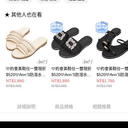
成交易。
ATM付款
AFTEE先享後付是「在收到商品之後才付款」的支付方式。 讓您購物簡單
3.實際核准額度、可分期數及費用金額請依後續交易確認頁面所載為準。
便利好安心！
4.訂單成立30分鐘內，如未前往確認交易或遇審核未通過，訂單將自動取
★ 其他人也在看
１．簡單：不需註冊會員、不需綁卡、不需儲值。
運送方式
消。如遇「轉專審核」未通過狀況，表示未達大哥付你分期系統評分，恕無
２．便利：只要手機號碼，簡訊認證，即可結帳。
法說明評估內容。
３．安心：先確認商品／服務後，再付款。
全家付款取貨
【繳款方式說明】
1.分期款項不併入電信帳單，「大哥付你分期」於每月結算日後寄送繳費提
每筆NT$100，滿NT$999(含以上)免運費
【「AFTEE先享後付」結帳流程】
醒簡訊。
１．於結帳方式選擇「AFTEE先享後付」後，將跳轉至「AFTEE先享後付」
2.透過簡訊連結打開帳單後，可選擇「超商條碼／台灣大直營門市／銀行轉
付款後全家取貨
結帳頁面，進行簡訊認證並確認金額後，即可完成結帳。
帳／街口支付／iPASS MONEY」等通路繳費。
２．訂單成立數日內，您將收到繳費通知簡訊。
每筆NT$100，滿NT$999(含以上)免運費
３．收到繳費通知簡訊後14天內，點擊此簡訊中的連結，可透過四大超商／
【注意事項】
ATM／網路銀行／等多元方式進行付款，方視為交易完成。
萊爾富付款取貨
1.本服務係由「台灣大哥大股份有限公司」（以下簡稱本公司）所提供，讓
※ 請注意：結帳手續完成當下不需立刻繳費，但若您需要取消訂單，請聯絡
🩷約會美鞋任一雙現折
🩷約會美鞋任一雙現折
🩷約會美鞋任一
用戶於交易時，得透過本服務購買商品或服務，並由商店將買賣／分期付款
每筆NT$100，滿NT$999(含以上)免運費
購買商品的店家。未經商家同意取消之訂單仍視為有效，需透過AFTEE先享
$520🩷Ann’S防潑水爽
$520🩷Ann’S防潑水爽
$520🩷Ann’S
買賣價金債權讓與本公司後，依約使用本公司帳單繳交帳款。
後付繳納相關費用。
2.基於同意付款使用「大哥付你分期」之契約關係目的，商店將以您的個人
膚皮-金鍊珍珠貝殼吊
膚皮-寬織帶方鑽寬版
膚皮-金色腳戒線
NT$1,880
NT$1,880
NT$1,780
付款後萊爾富取貨
※ 交易是否成功請以「AFTEE先享後付 」之結帳頁面顯示為準，若有關於
資料（包含姓名、電話或地址）提供予台灣大哥大進項蒐集、處理及利用，
NT$3,980
NT$3,980
NT$3,780
飾寬版圓頭拖鞋1.5cm-
圓頭拖鞋1.5cm-黑
寬版圓頭拖鞋1.5c
是否繳費成功／繳費後需取消欲退款等相關疑問，請聯繫「AFTEE先享後付
每筆NT$100，滿NT$999(含以上)免運費
由本公司與您本人進行分期帳單所需資料之確認、核對及更正。
米白(版型偏小)
客戶支援中心」
https://netprotections.freshdesk.com/support/home
3.完整用戶服務條款，請詳閱以下連結：
https://oppay.tw/userRule
7-11付款取貨
【注意事項】
詳細說明
商品規格
相關推薦
１．透過由恩沛科技股份有限公司提供之「AFTEE先享後付」服務完成之交
每筆NT$100，滿NT$999(含以上)免運費
易，需依本服務之必要範圍內提供個人資料，並將交易相關給付款項請求債
權轉讓予恩沛科技股份有限公司。
付款後7-11取貨
２．關於個人資料處理事宜，請瀏覽以下網址：
每筆NT$100，滿NT$999(含以上)免運費