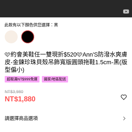
此款有以下顏色供您選擇：黑
🩷約會美鞋任一雙現折$520🩷Ann’S防潑水爽膚
皮-金鍊珍珠貝殼吊飾寬版圓頭拖鞋1.5cm-黑(版
型偏小)
超取滿NT$999免運
國家/地區配送
NT$3,980
NT$1,880
請選擇商品選項