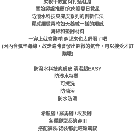
柔軟牛紋面料打造鞋身
闆娘認證推薦!寬肉腳夏日救星
防潑水科技爽膚皮系列的創新作法
質感細緻柔軟如天鵝絨一樣的觸感
海綿和墊腳材料
一穿上就會驚呼!穿起來也太舒服了吧
(因內含氣墊海綿，故走路時會發出輕微的氣音，可以接受才訂
購哦)
防潑水科技爽膚皮 清潔超EASY
防潑水特質
可擦洗
防油污
防水防滑
希臘腳 / 羅馬腳 / 埃及腳
各種腳型都適穿!!!
搭配褲裝/裙裝都能輕鬆駕馭