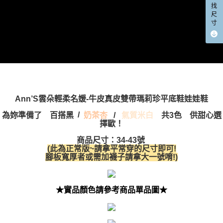
找
尺
寸
Ann’S雲朵輕柔名媛-牛皮真皮雙帶瑪莉珍平底鞋娃娃鞋
/
為妳準備了
百搭黑
/
氣質米白
共3色 供甜心選
奶茶杏
擇歐！
商品尺寸：34-43號
(此為正常版~請拿平常穿的尺寸即可!
腳板寬厚者或需加襪子請拿大一號唷!)
★實品顏色請參考商品單品圖★