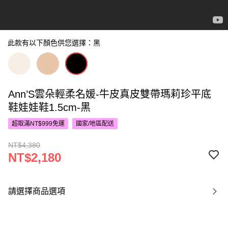
此款有以下顏色供您選擇：黑
Ann’S雲朵輕柔名媛-牛皮真皮雙帶瑪莉珍平底
鞋娃娃鞋1.5cm-黑
超取滿NT$999免運
國家/地區配送
NT$4,380
NT$2,180
請選擇商品選項