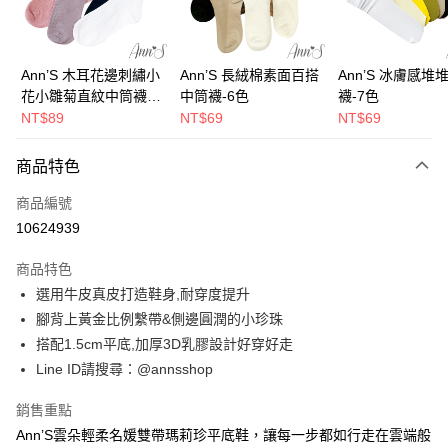
華南商業銀行
彰化商業銀行
合作金庫商業銀行
第一商業銀行
購物金
上海商業儲蓄銀行
台北富邦商業銀行
華南商業銀行
彰化商業銀行
國泰世華商業銀行
兆豐國際商業銀行
超商取貨付款
上海商業儲蓄銀行
台北富邦商業銀行
臺灣中小企業銀行
台中商業銀行
國泰世華商業銀行
兆豐國際商業銀行
Ann’S 木耳花邊刺繡小
Ann’S 長絨棉素面百搭
Ann’S 冰膚感堆
匯豐（台灣）商業銀行
華泰商業銀行
LINE Pay
臺灣中小企業銀行
台中商業銀行
花小雛菊直紋中筒襪-4
中筒襪-6色
襪-7色
聯邦商業銀行
遠東國際商業銀行
匯豐（台灣）商業銀行
華泰商業銀行
色
NT$89
NT$69
NT$69
Apple Pay
元大商業銀行
永豐商業銀行
聯邦商業銀行
遠東國際商業銀行
玉山商業銀行
星展（台灣）商業銀行
元大商業銀行
永豐商業銀行
街口支付
商品特色
台新國際商業銀行
中國信託商業銀行
玉山商業銀行
星展（台灣）商業銀行
台灣樂天信用卡公司
台新國際商業銀行
中國信託商業銀行
悠遊付
商品編號
台灣樂天信用卡公司
10624939
Google Pay
商品特色
全支付
選用牛皮真皮打造鞋身,耐穿度提升
大哥付你分期
腳背上黃金比例繫帶&側邊圓潤的小珍珠
相關說明
搭配1.5cm平底,加厚3D乳膠設計好穿好走
【大哥付你分期使用說明】
Line ID請搜尋：@annsshop
AFTEE先享後付
1.本服務由台灣大哥大提供，台灣大哥大用戶可立即使用無須另外申請。
2.付款方式選擇「大哥付你分期」，訂單成立後會自動跳轉到大哥付的交易
相關說明
銷售重點
流程，驗證手機門號後，選擇欲分期的期數、繳款截止日，確認付款後即完
【關於「AFTEE先享後付」】
成交易。
Ann’S雲朵輕柔名媛雙帶瑪莉珍平底鞋，讓每一步都如行走在雲端般
ATM付款
AFTEE先享後付是「在收到商品之後才付款」的支付方式。 讓您購物簡單