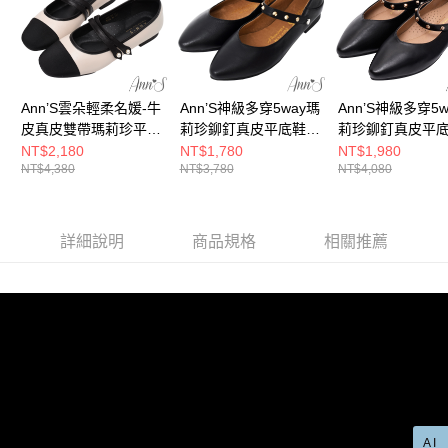
宅配
「AFTEE先享後付」，若未經同意申辦者引起之損失，本公司不負相關責
任。
每筆NT$100，滿NT$999(含以上)免運費
４．使用「AFTEE先享後付」時，將依據個別帳號之用戶狀況，依本公司即
時審查核予不同之上限額度；若仍有額度不足之情形，本公司將視審查結果
國家/地區配送(非順豐配送，勿填寫順豐智能櫃地址)
查看運費
請求用戶進行身份認證。
５．嚴禁一人註冊多個帳號或使用他人資訊註冊。若發現惡意使用之情形，
國家/地區配送(限中國大陸地區)
查看運費
Ann’S雲朵輕柔名媛-牛
Ann’S神級多穿5way瑪
Ann’S神級多穿5w
恩沛科技股份有限公司將有權停止該用戶之使用額度並採取法律行動。
皮真皮雙帶瑪莉珍平底
莉珍鉚釘真皮平底鞋-
莉珍鉚釘真皮平底
鞋娃娃鞋1.5cm-米白
黑
黑(升級足弓鞋墊)
NT$2,180
NT$1,780
NT$1,980
NT$4,380
NT$3,780
NT$4,080
詳細說明
商品規格
相關推薦
AI