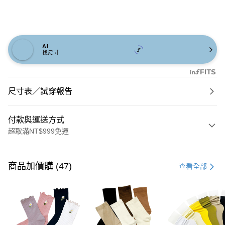
AI
找尺寸
尺寸表／試穿報告
付款與運送方式
超取滿NT$999免運
付款方式
信用卡一次付款
商品加價購 (47)
查看全部
信用卡分期付款
3 期 0 利率 每期
NT$826
21家銀行
6 期 0 利率 每期
NT$413
21家銀行
合作金庫商業銀行
第一商業銀行