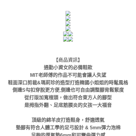
【商品資訊】
通勤小資女的必備鞋款
MIT老師傅的作品不可能會讓人失望
鞋面深口剪裁&瑪莉珍的造型打造韓國小姐姐的時髦風格
側邊S勾扣穿脫更方便,側邊也可自由調整腳背鬆緊度
從打版加寬楦頭，做出符合東方人的腳型
是拇指外翻、足底筋膜炎的女孩一大福音
頂級的綿羊皮打造鞋身，舒適透氣
墊腳有符合人體工學的足弓設計 & 5mm彈力泡棉
足夠的厚氣墊6mm和可彎曲彈力感