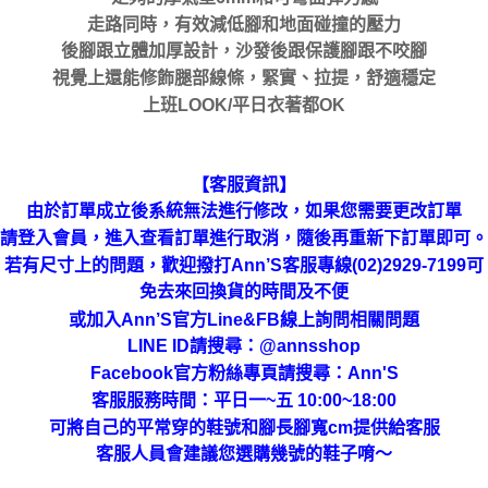
走路同時，有效減低腳和地面碰撞的壓力
後腳跟立體加厚設計，沙發後跟保護腳跟不咬腳
視覺上還能修飾腿部線條，緊實、拉提，舒適穩定
上班LOOK/平日衣著都OK
【客服資訊】
由於訂單成立後系統無法進行修改，如果您需要更改訂單
請登入會員，進入查看訂單進行取消，隨後再重新下訂單即可。
若有尺寸上的問題，歡迎撥打Ann’S客服專線(02)2929-7199可
免去來回換貨的時間及不便
或加入Ann’S官方Line&FB線上詢問相關問題
LINE ID請搜尋
：
@annsshop
Facebook官方粉絲專頁請搜尋：Ann'S
客服服務時間：平日一~五 10:00~18:00
可將自己的平常穿的鞋號和腳長腳寬cm提供給客服
客服人員會建議您選購幾號的鞋子唷～