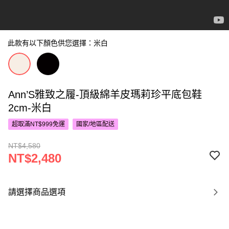
此款有以下顏色供您選擇：米白
Ann’S雅致之履-頂級綿羊皮瑪莉珍平底包鞋
2cm-米白
超取滿NT$999免運
國家/地區配送
NT$4,580
NT$2,480
請選擇商品選項