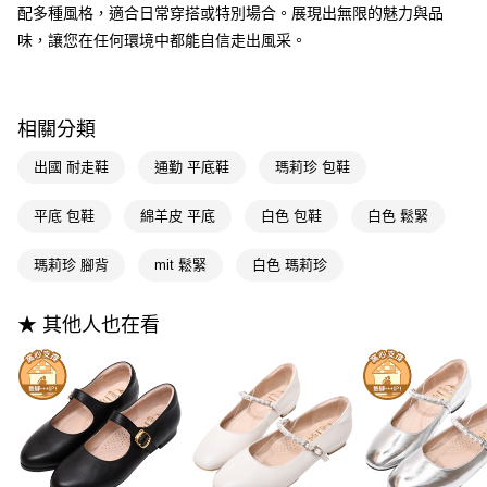
3.實際核准額度、可分期數及費用金額請依後續交易確認頁面所載為準。
便利好安心！
配多種風格，適合日常穿搭或特別場合。展現出無限的魅力與品
4.訂單成立30分鐘內，如未前往確認交易或遇審核未通過，訂單將自動取
１．簡單：不需註冊會員、不需綁卡、不需儲值。
味，讓您在任何環境中都能自信走出風采。
運送方式
消。如遇「轉專審核」未通過狀況，表示未達大哥付你分期系統評分，恕無
２．便利：只要手機號碼，簡訊認證，即可結帳。
法說明評估內容。
３．安心：先確認商品／服務後，再付款。
全家付款取貨
【繳款方式說明】
1.分期款項不併入電信帳單，「大哥付你分期」於每月結算日後寄送繳費提
每筆NT$100，滿NT$999(含以上)免運費
【「AFTEE先享後付」結帳流程】
醒簡訊。
相關分類
１．於結帳方式選擇「AFTEE先享後付」後，將跳轉至「AFTEE先享後付」
2.透過簡訊連結打開帳單後，可選擇「超商條碼／台灣大直營門市／銀行轉
付款後全家取貨
結帳頁面，進行簡訊認證並確認金額後，即可完成結帳。
帳／街口支付／iPASS MONEY」等通路繳費。
出國 耐走鞋
通勤 平底鞋
瑪莉珍 包鞋
２．訂單成立數日內，您將收到繳費通知簡訊。
每筆NT$100，滿NT$999(含以上)免運費
３．收到繳費通知簡訊後14天內，點擊此簡訊中的連結，可透過四大超商／
【注意事項】
ATM／網路銀行／等多元方式進行付款，方視為交易完成。
萊爾富付款取貨
平底 包鞋
綿羊皮 平底
白色 包鞋
白色 鬆緊
1.本服務係由「台灣大哥大股份有限公司」（以下簡稱本公司）所提供，讓
※ 請注意：結帳手續完成當下不需立刻繳費，但若您需要取消訂單，請聯絡
用戶於交易時，得透過本服務購買商品或服務，並由商店將買賣／分期付款
每筆NT$100，滿NT$999(含以上)免運費
購買商品的店家。未經商家同意取消之訂單仍視為有效，需透過AFTEE先享
買賣價金債權讓與本公司後，依約使用本公司帳單繳交帳款。
瑪莉珍 腳背
mit 鬆緊
白色 瑪莉珍
後付繳納相關費用。
2.基於同意付款使用「大哥付你分期」之契約關係目的，商店將以您的個人
付款後萊爾富取貨
※ 交易是否成功請以「AFTEE先享後付 」之結帳頁面顯示為準，若有關於
資料（包含姓名、電話或地址）提供予台灣大哥大進項蒐集、處理及利用，
是否繳費成功／繳費後需取消欲退款等相關疑問，請聯繫「AFTEE先享後付
每筆NT$100，滿NT$999(含以上)免運費
由本公司與您本人進行分期帳單所需資料之確認、核對及更正。
★ 其他人也在看
客戶支援中心」
https://netprotections.freshdesk.com/support/home
3.完整用戶服務條款，請詳閱以下連結：
https://oppay.tw/userRule
7-11付款取貨
【注意事項】
１．透過由恩沛科技股份有限公司提供之「AFTEE先享後付」服務完成之交
每筆NT$100，滿NT$999(含以上)免運費
易，需依本服務之必要範圍內提供個人資料，並將交易相關給付款項請求債
權轉讓予恩沛科技股份有限公司。
付款後7-11取貨
２．關於個人資料處理事宜，請瀏覽以下網址：
每筆NT$100，滿NT$999(含以上)免運費
https://aftee.tw/terms/#terms3
３．未成年的使用者請事先徵得法定代理人或監護人之同意方可使用