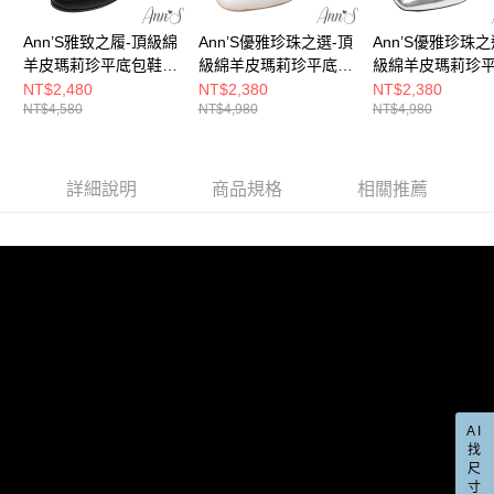
宅配
「AFTEE先享後付」，若未經同意申辦者引起之損失，本公司不負相關責
任。
每筆NT$100，滿NT$999(含以上)免運費
Ann’S雅致之履-頂級綿
Ann’S優雅珍珠之選-頂
Ann’S優雅珍珠之
４．使用「AFTEE先享後付」時，將依據個別帳號之用戶狀況，依本公司即
羊皮瑪莉珍平底包鞋
級綿羊皮瑪莉珍平底包
級綿羊皮瑪莉珍
時審查核予不同之上限額度；若仍有額度不足之情形，本公司將視審查結果
國家/地區配送(非順豐配送，勿填寫順豐智能櫃地址)
查看運費
2cm-黑
鞋2cm-白
鞋2cm-銀
NT$2,480
NT$2,380
NT$2,380
請求用戶進行身份認證。
NT$4,580
NT$4,980
NT$4,980
５．嚴禁一人註冊多個帳號或使用他人資訊註冊。若發現惡意使用之情形，
國家/地區配送(限中國大陸地區)
查看運費
恩沛科技股份有限公司將有權停止該用戶之使用額度並採取法律行動。
詳細說明
商品規格
相關推薦
AI
找
尺
寸