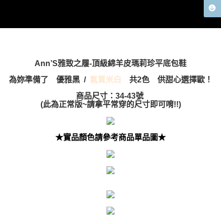
Ann’S雅致之履-頂級綿羊皮瑪莉珍平底包鞋
為妳準備了
優雅黑
/
氣質米白
共2色 供甜心選擇歐！
商品尺寸：34-43號
(此為正常版~請拿平常穿的尺寸即可唷!
!)
★實品顏色請參考商品單品圖★