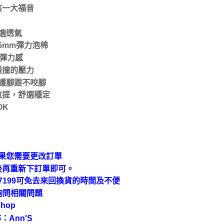
孩一大福音
適透氣
5mm彈力泡棉
曲彈力感
碰撞的壓力
護腳跟不咬腳
拉提，舒適穩定
OK
果您需要更改訂單
後再重新下訂單即可。
9-7199可免去來回換貨的時間及不便
上詢問相關問題
hop
：Ann'S