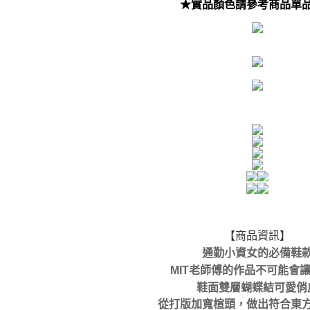
★實品顏色請參考商品單
【商品資訊】
通勤小資女的必備鞋
MIT老師傅的作品不可能會
鞋面雙層蝴蝶結可愛俏
從打版加寬楦頭，做出符合東