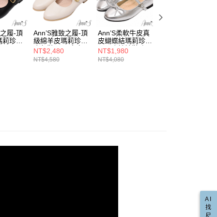
係由「台灣大哥大股份有限公司」（以下簡稱本公司）所提供，讓
：結帳手續完成當下不需立刻繳費，但若您需要取消訂單，請聯
款取貨
易時，得透過本服務購買商品或服務，並由商店將買賣／分期付
出國好朋友
的店家。未經商家同意取消之訂單仍視為有效，需透過AFTEE
金債權讓與本公司後，依約使用本公司帳單繳交帳款。
繳納相關費用。
00，滿NT$999(含以上)免運費
方頭鞋
意付款使用「大哥付你分期」之契約關係目的，商店將以您的個人
否成功請以「AFTEE先享後付 」之結帳頁面顯示為準，若有關於
致之履-頂
Ann’S雅致之履-頂
Ann’S柔軟牛皮真
Ann’S雲朵輕柔名
含姓名、電話或地址）提供予台灣大哥大進項蒐集、處理及利
瑪莉珍平
級綿羊皮瑪莉珍平
皮蝴蝶結瑪莉珍圓
媛-牛皮真皮雙帶
功／繳費後需取消欲退款等相關疑問，請聯繫「AFTEE先享後
爾富取貨
羅馬腳
公司與您本人進行分期帳單所需資料之確認、核對及更正。
m-黑
底包鞋2cm-米白
頭平底娃娃鞋-銀
莉珍平底鞋娃娃鞋
援中心」
https://netprotections.freshdesk.com/support/home
NT$2,480
NT$1,980
NT$2,180
00，滿NT$999(含以上)免運費
1.5cm-黑
戶服務條款，請詳閱以下連結：
https://oppay.tw/userRule
NT$4,580
NT$4,080
NT$4,380
直送專區
項】
取貨
恩沛科技股份有限公司提供之「AFTEE先享後付」服務完成之
★沙發感精品通勤鞋
依本服務之必要範圍內提供個人資料，並將交易相關給付款項請
00，滿NT$999(含以上)免運費
讓予恩沛科技股份有限公司。
推薦
🎀蝴蝶結專區
個人資料處理事宜，請瀏覽以下網址：
1取貨
推薦
🔥時髦女孩必備銀色單品
ee.tw/terms/#terms3
00，滿NT$999(含以上)免運費
年的使用者請事先徵得法定代理人或監護人之同意方可使用
推薦
🎓學院風日走萬步鞋
E先享後付」，若未經同意申辦者引起之損失，本公司不負相關責
AFTEE先享後付」時，將依據個別帳號之用戶狀況，依本公司
00，滿NT$999(含以上)免運費
核予不同之上限額度；若仍有額度不足之情形，本公司將視審查
用戶進行身份認證。
配送(非順豐配送，勿填寫順豐智能櫃地址)
查看運費
一人註冊多個帳號或使用他人資訊註冊。若發現惡意使用之情
科技股份有限公司將有權停止該用戶之使用額度並採取法律行
配送(限中國大陸地區)
查看運費
AI
找
尺