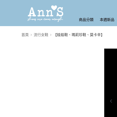
商品分類
本週新品
首頁
流行女鞋
【娃娃鞋、瑪莉珍鞋、莫卡辛】
0:00