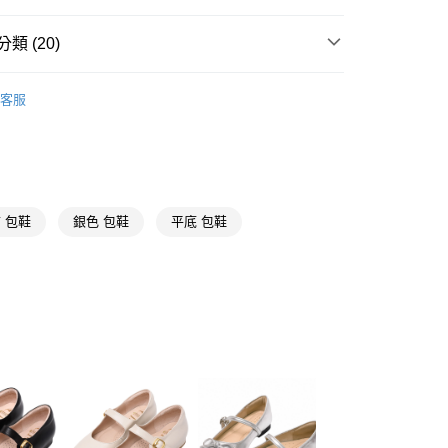
天信用卡公司
際商業銀行
中國信託商業銀行
天信用卡公司
類 (20)
y
【娃娃鞋、瑪莉珍鞋、莫卡辛】
客服
推薦
分期
你分期使用說明】
【全真皮鞋款系列】
享後付
由台灣大哥大提供，台灣大哥大用戶可立即使用無須另外申請。
式選擇「大哥付你分期」，訂單成立後會自動跳轉到大哥付的交易
金屬色系
 包鞋
銀色 包鞋
平底 包鞋
證手機門號後，選擇欲分期的期數、繳款截止日，確認付款後即
FTEE先享後付」】
。
先享後付是「在收到商品之後才付款」的支付方式。 讓您購物簡單
娃娃鞋、莫卡辛
准額度、可分期數及費用金額請依後續交易確認頁面所載為準。
心！
立30分鐘內，如未前往確認交易或遇審核未通過，訂單將自動取
平底3公分以下
：不需註冊會員、不需綁卡、不需儲值。
「轉專審核」未通過狀況，表示未達大哥付你分期系統評分，恕
：只要手機號碼，簡訊認證，即可結帳。
值得等待
評估內容。
：先確認商品／服務後，再付款。
式說明】
取貨
【MlT細膩手工鞋】
項不併入電信帳單，「大哥付你分期」於每月結算日後寄送繳費提
EE先享後付」結帳流程】
00，滿NT$999(含以上)免運費
方式選擇「AFTEE先享後付」後，將跳轉至「AFTEE先享後
❤沙發後跟系列
訊連結打開帳單後，可選擇「超商條碼／台灣大直營門市／銀行轉
頁面，進行簡訊認證並確認金額後，即可完成結帳。
付／iPASS MONEY」等通路繳費。
家取貨
成立數日內，您將收到繳費通知簡訊。
☁足弓墊腳系列
費通知簡訊後14天內，點擊此簡訊中的連結，可透過四大超商
00，滿NT$999(含以上)免運費
項】
網路銀行／等多元方式進行付款，方視為交易完成。
婚禮好朋友