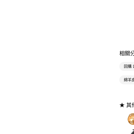
相關
回購
綿羊
★ 