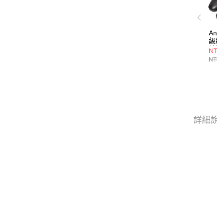
A
級
蕾
NT
2
NT
詳細