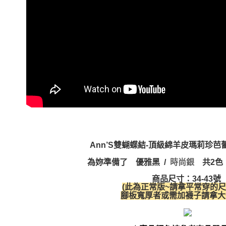
Ann’S雙蝴蝶結-頂級綿羊皮瑪莉珍
為妳準備了
優雅黑
/
時尚銀
共2色
商品尺寸：34-43號
(此為正常版~請拿平常穿的尺
腳板寬厚者或需加襪子請拿大一