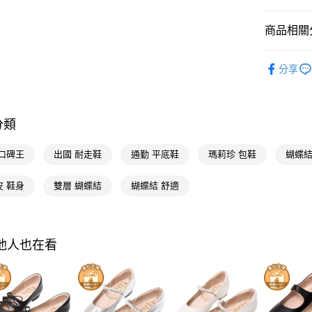
台灣樂
台新國
悠遊付
台灣樂
商品相關分
Google Pa
流行女鞋
全支付
分享
人氣商品
大哥付你
本周新品
相關說明
【大哥付
分類
流行女鞋
AFTEE先
1.本服務
2.付款方
相關說明
選顏色
 口碑王
出國 耐走鞋
通勤 平底鞋
瑪莉珍 包鞋
蝴蝶結
流程，驗
【關於「A
ATM付款
完成交易
AFTEE
選款式
3.實際核
便利好安
皮 鞋身
雙層 蝴蝶結
蝴蝶結 舒適
4.訂單成
選跟高
１．簡單
消。如遇
２．便利
運送方式
熱銷預購
無法說明
３．安心
【繳款方
全家付款
流行女鞋
其他人也在看
1.分期款
【「AFT
醒簡訊。
每筆NT$1
１．於結帳
選機能
2.透過簡
付」結帳
帳／街口支
付款後全
２．訂單
選機能
３．收到繳
每筆NT$1
【注意事
／ATM／
選場合