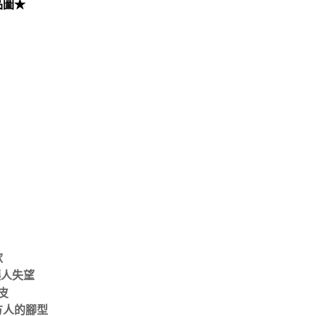
品圖★
款
讓人失望
皮
方人的腳型