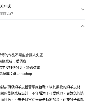
送方式
999免運
次付款
期付款
0 利率 每期
NT$760
21家銀行
老師傅的作品不可能會讓人失望
0 利率 每期
NT$380
21家銀行
庫商業銀行
第一商業銀行
層蝴蝶結可愛俏皮
業銀行
彰化商業銀行
綿羊皮打造鞋身，舒適透氣
庫商業銀行
第一商業銀行
業儲蓄銀行
台北富邦商業銀行
業銀行
彰化商業銀行
ID請搜尋：@annsshop
華商業銀行
兆豐國際商業銀行
付款
業儲蓄銀行
台北富邦商業銀行
小企業銀行
台中商業銀行
華商業銀行
兆豐國際商業銀行
台灣）商業銀行
華泰商業銀行
雙蝴蝶結-頂級綿羊皮芭蕾平底包鞋。以其柔軟的綿羊皮材
小企業銀行
台中商業銀行
業銀行
遠東國際商業銀行
精緻的雙蝴蝶結設計，不僅增添了可愛魅力，更讓您的造
台灣）商業銀行
華泰商業銀行
業銀行
永豐商業銀行
業銀行
遠東國際商業銀行
特而時尚。不論是日常穿搭還是特別場合，這雙鞋子都能
業銀行
星展（台灣）商業銀行
業銀行
永豐商業銀行
。
際商業銀行
中國信託商業銀行
業銀行
星展（台灣）商業銀行