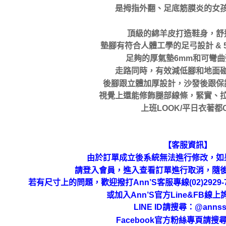
是拇指外翻、足底筋膜炎的女
頂級的綿羊皮打造鞋身，舒
墊腳有符合人體工學的足弓設計 & 
足夠的厚氣墊6mm和可彎
走路同時，有效減低腳和地面
後腳跟立體加厚設計，沙發後跟保
視覺上還能修飾腿部線條，緊實、
上班LOOK/平日衣著都
【客服資訊】
由於訂單成立後系統無法進行修改，如
請登入會員，進入查看訂單進行取消，隨
若有尺寸上的問題，歡迎撥打Ann’S客服專線(02)292
或加入Ann’S官方Line&FB線
LINE ID請搜尋
：
@annss
Facebook官方粉絲專頁請搜尋