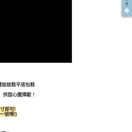
寸
芭蕾娃娃鞋平底包鞋
 供甜心選擇歐！
寸即可!
號唷!)