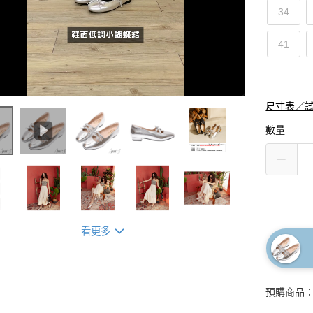
34
41
尺寸表／
數量
看更多
預購商品：預