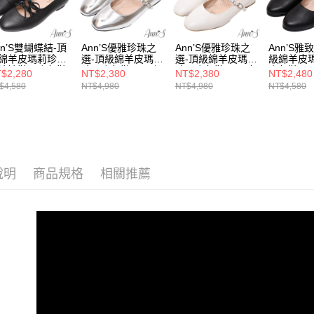
1.本服務
※ 請注意
萊爾富付
用戶於交
選場合
絡購買商品
款買賣價
先享後付
每筆NT$1
選款式
2.基於同
※ 交易是
nn’S雙蝴蝶結-頂
Ann’S優雅珍珠之
Ann’S優雅珍珠之
Ann’S雅
資料（包
綿羊皮瑪莉珍芭
選-頂級綿羊皮瑪莉
選-頂級綿羊皮瑪莉
級綿羊皮
是否繳費成
付款後萊
選腳型
用，由本
娃娃鞋平底包鞋
珍平底包鞋2cm-銀
珍平底包鞋2cm-白
底包鞋2c
付客戶支
$2,280
NT$2,380
NT$2,380
NT$2,480
每筆NT$1
cm-黑
3.完整用
$4,580
NT$4,980
NT$4,980
NT$4,580
海外港澳
【注意事
7-11付款
１．透過由
選款式
交易，需
每筆NT$1
求債權轉
本月主題
２．關於
付款後7-1
本月主題
https://aft
每筆NT$1
說明
商品規格
相關推薦
３．未成
本月主題
「AFTE
宅配
任。
４．使用「
每筆NT$1
即時審查
結果請求
國家/地區
５．嚴禁
形，恩沛
國家/地區
動。