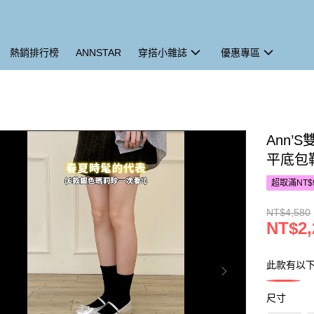
熱銷排行榜
ANNSTAR
穿搭小雜誌
優惠專區
Ann
平底包鞋
超取滿NT$
NT$4,580
NT$2,
此款有以
尺寸