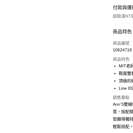
付款與運
超取滿NT$
付款方式
商品特色
信用卡一
商品編號
10624718
信用卡分
商品特色
3 期 
MIT
6 期 
合作金
鞋面雙
華南商
頂級的
合作金
購物金
上海商
華南商
Line 
國泰世
超商取貨
上海商
銷售重點
臺灣中
國泰世
匯豐（
Ann’S
LINE Pay
臺灣中
聯邦商
質，搭配
匯豐（
Apple Pay
元大商
聯邦商
型顯得獨
玉山商
元大商
街口支付
輕鬆搭配
台新國
玉山商