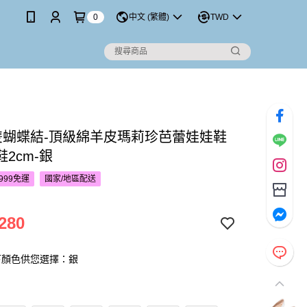
0
中文 (繁體)
TWD
’S雙蝴蝶結-頂級綿羊皮瑪莉珍芭蕾娃娃鞋
2cm-銀
999免運
國家/地區配送
280
下顏色供您選擇：銀