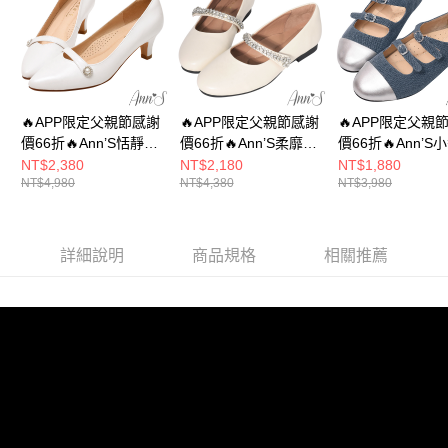
易，需依本服務之必要範圍內提供個人資料，並將交易相關給付款項請求債
權轉讓予恩沛科技股份有限公司。
付款後7-11取貨
２．關於個人資料處理事宜，請瀏覽以下網址：
每筆NT$100，滿NT$999(含以上)免運費
https://aftee.tw/terms/#terms3
３．未成年的使用者請事先徵得法定代理人或監護人之同意方可使用
宅配
「AFTEE先享後付」，若未經同意申辦者引起之損失，本公司不負相關責
任。
每筆NT$100，滿NT$999(含以上)免運費
🔥APP限定父親節感謝
🔥APP限定父親節感謝
🔥APP限定父親
４．使用「AFTEE先享後付」時，將依據個別帳號之用戶狀況，依本公司即
價66折🔥Ann’S恬靜美
價66折🔥Ann’S柔靡千
價66折🔥Ann’S
時審查核予不同之上限額度；若仍有額度不足之情形，本公司將視審查結果
國家/地區配送(非順豐配送，勿填寫順豐智能櫃地址)
查看運費
姿-珠光羊皮鑽石扣瑪
金-小羊皮真皮腳背鑽
牛仔單寧鑽石釦
NT$2,380
NT$2,180
NT$1,880
請求用戶進行身份認證。
NT$4,980
NT$4,380
NT$3,980
莉珍低跟包鞋5.5cm-白
鍊瑪莉珍平底娃娃鞋
莉珍圓頭平底娃娃
５．嚴禁一人註冊多個帳號或使用他人資訊註冊。若發現惡意使用之情形，
國家/地區配送(限中國大陸地區)
查看運費
恩沛科技股份有限公司將有權停止該用戶之使用額度並採取法律行動。
1.5cm-米白
藍
詳細說明
商品規格
相關推薦