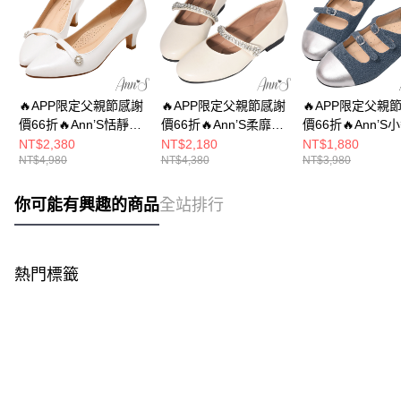
🔥APP限定父親節感謝
🔥APP限定父親節感謝
🔥APP限定父親
價66折🔥Ann’S恬靜美
價66折🔥Ann’S柔靡千
價66折🔥Ann’S
姿-珠光羊皮鑽石扣瑪
金-小羊皮真皮腳背鑽
牛仔單寧鑽石釦
NT$2,380
NT$2,180
NT$1,880
NT$4,980
NT$4,380
NT$3,980
莉珍低跟包鞋5.5cm-白
鍊瑪莉珍平底娃娃鞋
莉珍圓頭平底娃娃
1.5cm-米白
藍
你可能有興趣的商品
全站排行
熱門標籤