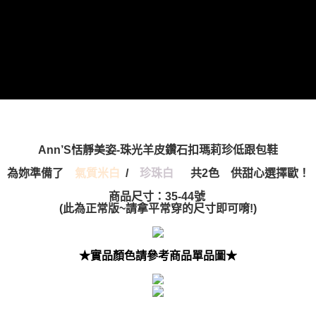
Ann’S恬靜美姿-珠光羊皮鑽石扣瑪莉珍低跟包鞋
為妳準備了
氣質米白
/
珍珠白
共2色 供甜心選擇歐！
商品尺寸：35-44號
(此為正常版~請拿平常穿的尺寸即可唷!)
★實品顏色請參考商品單品圖★