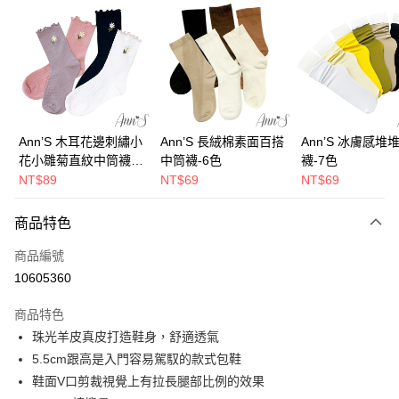
信用卡分期付款
3 期 0 利率 每期
NT$793
21家銀行
6 期 0 利率 每期
NT$396
21家銀行
合作金庫商業銀行
第一商業銀行
華南商業銀行
彰化商業銀行
合作金庫商業銀行
第一商業銀行
購物金
上海商業儲蓄銀行
台北富邦商業銀行
華南商業銀行
彰化商業銀行
國泰世華商業銀行
兆豐國際商業銀行
超商取貨付款
上海商業儲蓄銀行
台北富邦商業銀行
臺灣中小企業銀行
台中商業銀行
國泰世華商業銀行
兆豐國際商業銀行
Ann’S 木耳花邊刺繡小
Ann’S 長絨棉素面百搭
Ann’S 冰膚感堆
匯豐（台灣）商業銀行
華泰商業銀行
LINE Pay
臺灣中小企業銀行
台中商業銀行
花小雛菊直紋中筒襪-4
中筒襪-6色
襪-7色
聯邦商業銀行
遠東國際商業銀行
匯豐（台灣）商業銀行
華泰商業銀行
色
NT$89
NT$69
NT$69
Apple Pay
元大商業銀行
永豐商業銀行
聯邦商業銀行
遠東國際商業銀行
玉山商業銀行
星展（台灣）商業銀行
元大商業銀行
永豐商業銀行
街口支付
商品特色
台新國際商業銀行
中國信託商業銀行
玉山商業銀行
星展（台灣）商業銀行
台灣樂天信用卡公司
台新國際商業銀行
中國信託商業銀行
悠遊付
商品編號
台灣樂天信用卡公司
10605360
Google Pay
商品特色
全支付
珠光羊皮真皮打造鞋身，舒適透氣
大哥付你分期
5.5cm跟高是入門容易駕馭的款式包鞋
相關說明
鞋面V口剪裁視覺上有拉長腿部比例的效果
【大哥付你分期使用說明】