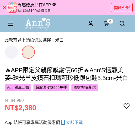
專屬優惠只在APP 💖
開啟APP
點我領$100購物金🧧
0
此款有以下顏色供您選擇：米白
🔥APP限定父親節感謝價66折🔥Ann’S恬靜美
姿-珠光羊皮鑽石扣瑪莉珍低跟包鞋5.5cm-米白
App 獨享活動
超取滿NT$999免運
國家/地區配送
NT$4,980
NT$2,380
App 結帳可享專屬活動優惠價
立即下載