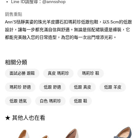
Line ID請搜尋：@annsshop
AFTEE先享後付
1.本服務由台灣大哥大提供，台灣大哥大用戶可立即使用無須另外申請。
2.付款方式選擇「大哥付你分期」，訂單成立後會自動跳轉到大哥付的交易
相關說明
銷售重點
流程，驗證手機門號後，選擇欲分期的期數、繳款截止日，確認付款後即完
【關於「AFTEE先享後付」】
成交易。
Ann’S恬靜美姿的珠光羊皮鑽石扣瑪莉珍低跟包鞋，以5.5cm的低跟
ATM付款
AFTEE先享後付是「在收到商品之後才付款」的支付方式。 讓您購物簡單
3.實際核准額度、可分期數及費用金額請依後續交易確認頁面所載為準。
便利好安心！
設計，讓每一步都充滿自信與舒適。無論是搭配裙裝還是褲裝，它
4.訂單成立30分鐘內，如未前往確認交易或遇審核未通過，訂單將自動取
１．簡單：不需註冊會員、不需綁卡、不需儲值。
都能完美融入您的日常造型，為您的每一次出門增添光彩。
運送方式
消。如遇「轉專審核」未通過狀況，表示未達大哥付你分期系統評分，恕無
２．便利：只要手機號碼，簡訊認證，即可結帳。
法說明評估內容。
３．安心：先確認商品／服務後，再付款。
全家付款取貨
【繳款方式說明】
1.分期款項不併入電信帳單，「大哥付你分期」於每月結算日後寄送繳費提
每筆NT$100，滿NT$999(含以上)免運費
【「AFTEE先享後付」結帳流程】
醒簡訊。
相關分類
１．於結帳方式選擇「AFTEE先享後付」後，將跳轉至「AFTEE先享後付」
2.透過簡訊連結打開帳單後，可選擇「超商條碼／台灣大直營門市／銀行轉
付款後全家取貨
結帳頁面，進行簡訊認證並確認金額後，即可完成結帳。
帳／街口支付／iPASS MONEY」等通路繳費。
面試必勝 跟鞋
真皮 瑪莉珍
瑪莉珍 鞋
２．訂單成立數日內，您將收到繳費通知簡訊。
每筆NT$100，滿NT$999(含以上)免運費
３．收到繳費通知簡訊後14天內，點擊此簡訊中的連結，可透過四大超商／
【注意事項】
ATM／網路銀行／等多元方式進行付款，方視為交易完成。
萊爾富付款取貨
瑪莉珍 舒適
低跟 舒適
低跟 真皮
低跟 羊皮
1.本服務係由「台灣大哥大股份有限公司」（以下簡稱本公司）所提供，讓
※ 請注意：結帳手續完成當下不需立刻繳費，但若您需要取消訂單，請聯絡
用戶於交易時，得透過本服務購買商品或服務，並由商店將買賣／分期付款
每筆NT$100，滿NT$999(含以上)免運費
購買商品的店家。未經商家同意取消之訂單仍視為有效，需透過AFTEE先享
買賣價金債權讓與本公司後，依約使用本公司帳單繳交帳款。
低跟 透氣
白色 瑪莉珍
低跟 鞋
後付繳納相關費用。
2.基於同意付款使用「大哥付你分期」之契約關係目的，商店將以您的個人
付款後萊爾富取貨
※ 交易是否成功請以「AFTEE先享後付 」之結帳頁面顯示為準，若有關於
資料（包含姓名、電話或地址）提供予台灣大哥大進項蒐集、處理及利用，
是否繳費成功／繳費後需取消欲退款等相關疑問，請聯繫「AFTEE先享後付
每筆NT$100，滿NT$999(含以上)免運費
由本公司與您本人進行分期帳單所需資料之確認、核對及更正。
★ 其他人也在看
客戶支援中心」
https://netprotections.freshdesk.com/support/home
3.完整用戶服務條款，請詳閱以下連結：
https://oppay.tw/userRule
7-11付款取貨
【注意事項】
１．透過由恩沛科技股份有限公司提供之「AFTEE先享後付」服務完成之交
每筆NT$100，滿NT$999(含以上)免運費