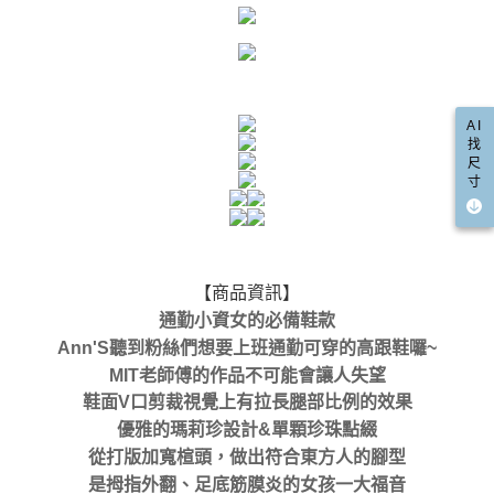
AI
找
尺
寸
【商品資訊】
通勤小資女的必備鞋款
Ann'S聽到粉絲們想要上班通勤可穿的高跟鞋囉~
MIT老師傅的作品不可能會讓人失望
鞋面V口剪裁視覺上有拉長腿部比例的效果
優雅的瑪莉珍設計&單顆珍珠點綴
從打版加寬楦頭，做出符合東方人的腳型
是拇指外翻、足底筋膜炎的女孩一大福音