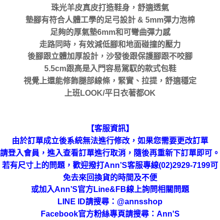
珠光羊皮真皮打造鞋身，舒適透氣
墊腳有符合人體工學的足弓設計 & 5mm彈力泡棉
足夠的厚氣墊6mm和可彎曲彈力感
走路同時，有效減低腳和地面碰撞的壓力
後腳跟立體加厚設計，沙發後跟保護腳跟不咬腳
5.5cm跟高是入門容易駕馭的款式包鞋
視覺上還能修飾腿部線條，緊實、拉提，舒適穩定
上班LOOK/平日衣著都OK
【客服資訊】
由於訂單成立後系統無法進行修改，如果您需要更改訂單
請登入會員，進入查看訂單進行取消，隨後再重新下訂單即可。
若有尺寸上的問題，歡迎撥打Ann’S客服專線(02)2929-7199可
免去來回換貨的時間及不便
或加入Ann’S官方Line&FB線上詢問相關問題
LINE ID請搜尋
：
@annsshop
Facebook官方粉絲專頁請搜尋：Ann'S