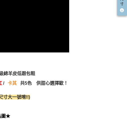
寸
頂級綿羊皮低跟包鞋
/
卡其
共5色 供甜心選擇歐！
紅
寸大一號唷!!)
品圖★