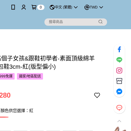
0
中文 (繁體)
TWD
’S高個子女孩&跟鞋初學者-素面頂級綿羊
鞋3cm-紅(版型偏小)
999免運
國家/地區配送
280
下顏色供您選擇：紅