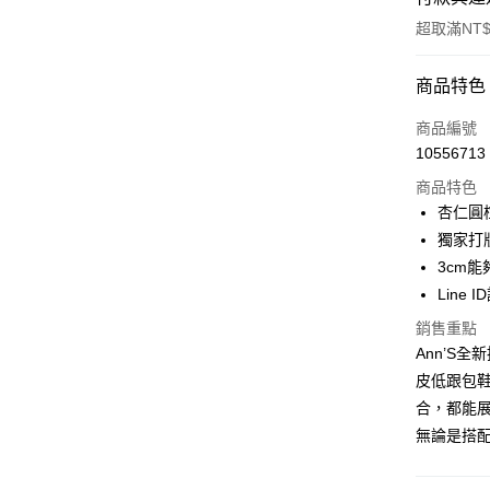
超取滿NT$
付款方式
商品特色
信用卡一
商品編號
10556713
信用卡分
商品特色
3 期 
杏仁圓
6 期 
合作金
獨家打
華南商
3cm
合作金
購物金
上海商
華南商
Line 
國泰世
超商取貨
上海商
銷售重點
臺灣中
國泰世
匯豐（
Ann’S
LINE Pay
臺灣中
聯邦商
皮低跟包鞋
匯豐（
Apple Pay
元大商
聯邦商
合，都能
玉山商
元大商
街口支付
無論是搭
台新國
玉山商
台灣樂
台新國
悠遊付