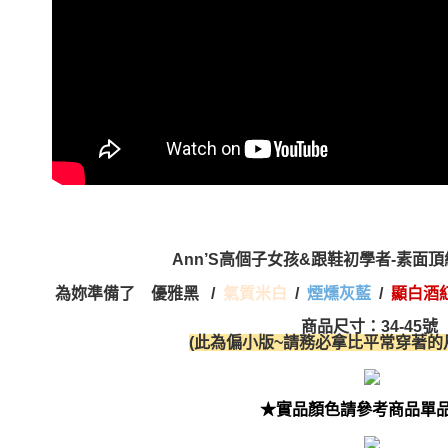
Ann’S高個子女孩&跟鞋初學者-素面
為妳準備了 優雅黑
/
氣質米白
/
/
煙燻灰藍
顯白酒
商品尺寸：34-45號
(此為偏小版~請務必拿比平常穿著的尺
★實品顏色請參考商品單