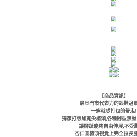
【商品資訊】
最具門市代表力的跟鞋冠
一穿就想打包的帶走!
獨家打版加寬尖楦頭,各種腳型無
讓腳趾能夠自由伸展,不受
杏仁圓楦頭視覺上完全拉長