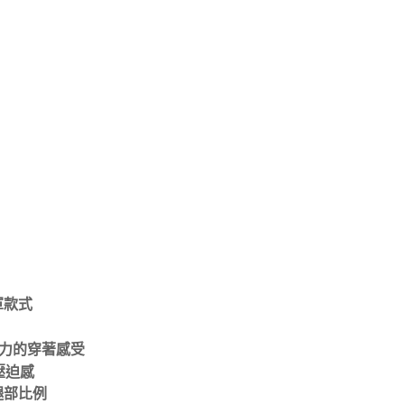
軍款式
壓力的穿著感受
壓迫感
腿部比例