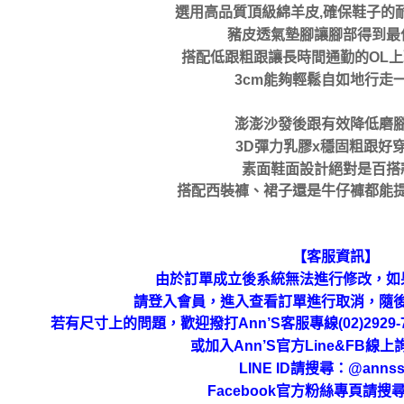
選用高品質頂級綿羊皮,確保鞋子的
豬皮透氣墊腳讓腳部得到最
搭配低跟粗跟讓長時間通勤的OL
3cm能夠輕鬆自如地行走
澎澎沙發後跟有效降低磨
3D彈力乳膠x穩固粗跟好
素面鞋面設計絕對是百搭
搭配西裝褲、裙子還是牛仔褲都能
【客服資訊】
由於訂單成立後系統無法進行修改，如
請登入會員，進入查看訂單進行取消，隨
若有尺寸上的問題，歡迎撥打Ann’S客服專線(02)292
或加入Ann’S官方Line&FB線
LINE ID請搜尋
：
@annss
Facebook官方粉絲專頁請搜尋