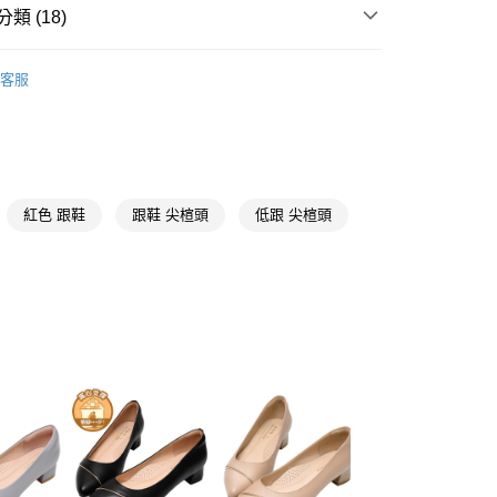
天信用卡公司
類 (18)
y
【出了名好穿跟鞋】
客服
推薦
分期
44號
你分期使用說明】
【時髦修飾尖頭鞋】
享後付
由台灣大哥大提供，台灣大哥大用戶可立即使用無須另外申請。
式選擇「大哥付你分期」，訂單成立後會自動跳轉到大哥付的交易
紅色 跟鞋
跟鞋 尖楦頭
低跟 尖楦頭
證手機門號後，選擇欲分期的期數、繳款截止日，確認付款後即
FTEE先享後付」】
。
先享後付是「在收到商品之後才付款」的支付方式。 讓您購物簡單
【全真皮鞋款系列】
准額度、可分期數及費用金額請依後續交易確認頁面所載為準。
心！
立30分鐘內，如未前往確認交易或遇審核未通過，訂單將自動取
紅色、酒紅
：不需註冊會員、不需綁卡、不需儲值。
「轉專審核」未通過狀況，表示未達大哥付你分期系統評分，恕
：只要手機號碼，簡訊認證，即可結帳。
尖頭鞋
評估內容。
：先確認商品／服務後，再付款。
式說明】
取貨
低跟3-5.5公分
項不併入電信帳單，「大哥付你分期」於每月結算日後寄送繳費提
EE先享後付」結帳流程】
00，滿NT$999(含以上)免運費
方式選擇「AFTEE先享後付」後，將跳轉至「AFTEE先享後
貨專區
訊連結打開帳單後，可選擇「超商條碼／台灣大直營門市／銀行轉
頁面，進行簡訊認證並確認金額後，即可完成結帳。
付／iPASS MONEY」等通路繳費。
家取貨
成立數日內，您將收到繳費通知簡訊。
【MlT細膩手工鞋】
費通知簡訊後14天內，點擊此簡訊中的連結，可透過四大超商
00，滿NT$999(含以上)免運費
項】
網路銀行／等多元方式進行付款，方視為交易完成。
❤沙發後跟系列
係由「台灣大哥大股份有限公司」（以下簡稱本公司）所提供，讓
：結帳手續完成當下不需立刻繳費，但若您需要取消訂單，請聯
款取貨
易時，得透過本服務購買商品或服務，並由商店將買賣／分期付