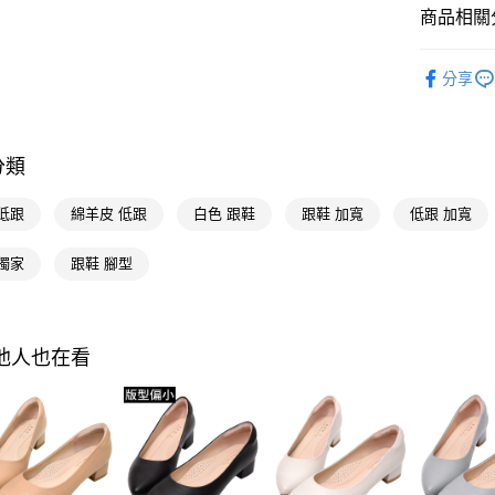
台灣樂
商品相關分
Google Pa
流行女鞋
全支付
分享
人氣商品
大哥付你
全尺碼34-
相關說明
【大哥付
分類
流行女鞋
AFTEE先
1.本服務
2.付款方
相關說明
本周新品
低跟
綿羊皮 低跟
白色 跟鞋
跟鞋 加寬
低跟 加寬
流程，驗
【關於「A
ATM付款
完成交易
AFTEE
流行女鞋
3.實際核
便利好安
獨家
跟鞋 腳型
4.訂單成
選顏色
１．簡單
消。如遇
２．便利
運送方式
選款式
無法說明
３．安心
【繳款方
全家付款
選跟高
其他人也在看
1.分期款
【「AFT
醒簡訊。
每筆NT$1
１．於結帳
不用等現
2.透過簡
付」結帳
帳／街口支
付款後全
２．訂單
流行女鞋
３．收到繳
每筆NT$1
【注意事
／ATM／
選機能
1.本服務
※ 請注意
萊爾富付
用戶於交