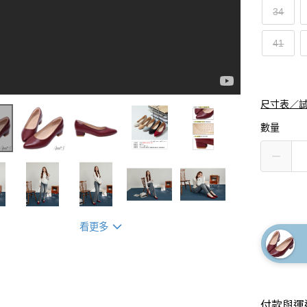
34
41
尺寸表／
數量
看更多
付款與運