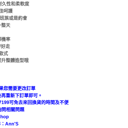
耐久性和柔軟度
佳呵護
上班族或是約會
一整天
腳機率
穿好走
款式
提升整體造型哦
果您需要更改訂單
後再重新下訂單即可。
9-7199可免去來回換貨的時間及不便
上詢問相關問題
hop
：Ann'S