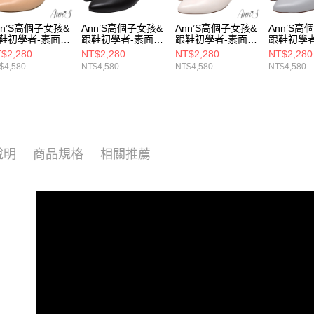
選機能
絡購買商品
款買賣價
先享後付
每筆NT$1
選腳型
2.基於同
※ 交易是
nn’S高個子女孩&
Ann’S高個子女孩&
Ann’S高個子女孩&
Ann’S高
資料（包
鞋初學者-素面頂
跟鞋初學者-素面頂
跟鞋初學者-素面頂
跟鞋初學
是否繳費成
付款後萊
選材質
用，由本
綿羊皮低跟包鞋
級綿羊皮低跟包鞋
級綿羊皮低跟包鞋
級綿羊皮
付客戶支
$2,280
NT$2,280
NT$2,280
NT$2,280
每筆NT$1
cm-卡其(版型偏
3cm-黑(版型偏小)
3cm-米白(版型偏
3cm-藍(
3.完整用
$4,580
NT$4,580
NT$4,580
NT$4,580
海外港澳
)
小)
【注意事
7-11付款
１．透過由
44號以上
交易，需
每筆NT$1
求債權轉
35號以下
２．關於
付款後7-1
https://aft
每筆NT$1
說明
商品規格
相關推薦
３．未成
「AFTE
宅配
任。
４．使用「
每筆NT$1
即時審查
結果請求
國家/地區
５．嚴禁
形，恩沛
國家/地區
動。