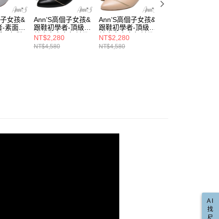
☁足弓墊腳系列
的店家。未經商家同意取消之訂單仍視為有效，需透過AFTEE
金債權讓與本公司後，依約使用本公司帳單繳交帳款。
繳納相關費用。
00，滿NT$999(含以上)免運費
希臘腳
意付款使用「大哥付你分期」之契約關係目的，商店將以您的個人
否成功請以「AFTEE先享後付 」之結帳頁面顯示為準，若有關於
個子女孩&
Ann’S高個子女孩&
Ann’S高個子女孩&
Ann’S高個子女孩
含姓名、電話或地址）提供予台灣大哥大進項蒐集、處理及利
者-素面頂
跟鞋初學者-頂級綿
跟鞋初學者-頂級綿
跟鞋初學者-頂級
功／繳費後需取消欲退款等相關疑問，請聯繫「AFTEE先享後
爾富取貨
真皮
公司與您本人進行分期帳單所需資料之確認、核對及更正。
低跟包鞋
羊皮真皮金色斜帶
羊皮真皮金色斜帶
羊皮真皮金色斜帶
援中心」
https://netprotections.freshdesk.com/support/home
NT$2,280
NT$2,280
NT$2,280
00，滿NT$999(含以上)免運費
版型偏小)
低跟尖頭包鞋3cm-
低跟尖頭包鞋3cm-
低跟尖頭包鞋3cm
戶服務條款，請詳閱以下連結：
https://oppay.tw/userRule
NT$4,580
NT$4,580
NT$4,580
直送專區
黑
杏
米白
項】
取貨
恩沛科技股份有限公司提供之「AFTEE先享後付」服務完成之
大尺碼專區
依本服務之必要範圍內提供個人資料，並將交易相關給付款項請
00，滿NT$999(含以上)免運費
讓予恩沛科技股份有限公司。
小尺寸專區
個人資料處理事宜，請瀏覽以下網址：
1取貨
ee.tw/terms/#terms3
00，滿NT$999(含以上)免運費
年的使用者請事先徵得法定代理人或監護人之同意方可使用
E先享後付」，若未經同意申辦者引起之損失，本公司不負相關責
AFTEE先享後付」時，將依據個別帳號之用戶狀況，依本公司
00，滿NT$999(含以上)免運費
核予不同之上限額度；若仍有額度不足之情形，本公司將視審查
用戶進行身份認證。
配送(非順豐配送，勿填寫順豐智能櫃地址)
查看運費
一人註冊多個帳號或使用他人資訊註冊。若發現惡意使用之情
科技股份有限公司將有權停止該用戶之使用額度並採取法律行
配送(限中國大陸地區)
查看運費
AI
找
尺