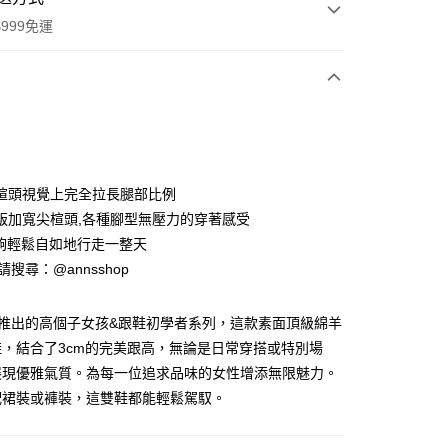
999免運
次付款
期付款
0 利率 每期
NT$760
21家銀行
楦頭視覺上完全拉長腿部比例
0 利率 每期
NT$380
21家銀行
庫商業銀行
第一商業銀行
版加寬尖楦頭,各種腳型無壓力的穿著感受
業銀行
彰化商業銀行
能夠輕鬆自如地行走一整天
庫商業銀行
第一商業銀行
業儲蓄銀行
台北富邦商業銀行
業銀行
彰化商業銀行
ID請搜尋：@annsshop
華商業銀行
兆豐國際商業銀行
付款
業儲蓄銀行
台北富邦商業銀行
小企業銀行
台中商業銀行
華商業銀行
兆豐國際商業銀行
台灣）商業銀行
華泰商業銀行
全新推出的高個子女孩&跟鞋初學者系列，這款素面頂級綿羊
小企業銀行
台中商業銀行
業銀行
遠東國際商業銀行
，結合了3cm的完美跟高，無論是日常穿搭或特別場
台灣）商業銀行
華泰商業銀行
業銀行
永豐商業銀行
業銀行
遠東國際商業銀行
展現優雅氣質。為每一位追求品味的女性增添無限魅力。
業銀行
星展（台灣）商業銀行
業銀行
永豐商業銀行
配裙裝或褲裝，這雙鞋都能輕鬆駕馭。
際商業銀行
中國信託商業銀行
業銀行
星展（台灣）商業銀行
天信用卡公司
際商業銀行
中國信託商業銀行