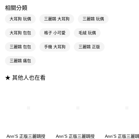
相關說明
相關分類
【大哥付你分期使用說明】
AFTEE先享後付
1.本服務由台灣大哥大提供，台灣大哥大用戶可立即使用無須另外申請。
大耳狗 玩偶
三麗鷗 大耳狗
三麗鷗 玩偶
2.付款方式選擇「大哥付你分期」，訂單成立後會自動跳轉到大哥付的交易
相關說明
流程，驗證手機門號後，選擇欲分期的期數、繳款截止日，確認付款後即完
【關於「AFTEE先享後付」】
大耳狗 包包
格子 小可愛
毛絨 玩偶
成交易。
ATM付款
AFTEE先享後付是「在收到商品之後才付款」的支付方式。 讓您購物簡單
3.實際核准額度、可分期數及費用金額請依後續交易確認頁面所載為準。
便利好安心！
4.訂單成立30分鐘內，如未前往確認交易或遇審核未通過，訂單將自動取
三麗鷗 包包
手機 大耳狗
三麗鷗 正版
１．簡單：不需註冊會員、不需綁卡、不需儲值。
運送方式
消。如遇「轉專審核」未通過狀況，表示未達大哥付你分期系統評分，恕無
２．便利：只要手機號碼，簡訊認證，即可結帳。
法說明評估內容。
３．安心：先確認商品／服務後，再付款。
三麗鷗 痛包
全家付款取貨
【繳款方式說明】
1.分期款項不併入電信帳單，「大哥付你分期」於每月結算日後寄送繳費提
每筆NT$100，滿NT$999(含以上)免運費
【「AFTEE先享後付」結帳流程】
醒簡訊。
１．於結帳方式選擇「AFTEE先享後付」後，將跳轉至「AFTEE先享後付」
★ 其他人也在看
2.透過簡訊連結打開帳單後，可選擇「超商條碼／台灣大直營門市／銀行轉
付款後全家取貨
結帳頁面，進行簡訊認證並確認金額後，即可完成結帳。
帳／街口支付／iPASS MONEY」等通路繳費。
２．訂單成立數日內，您將收到繳費通知簡訊。
每筆NT$100，滿NT$999(含以上)免運費
３．收到繳費通知簡訊後14天內，點擊此簡訊中的連結，可透過四大超商／
【注意事項】
ATM／網路銀行／等多元方式進行付款，方視為交易完成。
萊爾富付款取貨
1.本服務係由「台灣大哥大股份有限公司」（以下簡稱本公司）所提供，讓
※ 請注意：結帳手續完成當下不需立刻繳費，但若您需要取消訂單，請聯絡
用戶於交易時，得透過本服務購買商品或服務，並由商店將買賣／分期付款
每筆NT$100，滿NT$999(含以上)免運費
購買商品的店家。未經商家同意取消之訂單仍視為有效，需透過AFTEE先享
買賣價金債權讓與本公司後，依約使用本公司帳單繳交帳款。
後付繳納相關費用。
2.基於同意付款使用「大哥付你分期」之契約關係目的，商店將以您的個人
付款後萊爾富取貨
※ 交易是否成功請以「AFTEE先享後付 」之結帳頁面顯示為準，若有關於
資料（包含姓名、電話或地址）提供予台灣大哥大進項蒐集、處理及利用，
是否繳費成功／繳費後需取消欲退款等相關疑問，請聯繫「AFTEE先享後付
每筆NT$100，滿NT$999(含以上)免運費
由本公司與您本人進行分期帳單所需資料之確認、核對及更正。
客戶支援中心」
https://netprotections.freshdesk.com/support/home
3.完整用戶服務條款，請詳閱以下連結：
https://oppay.tw/userRule
Ann’S 正版三麗鷗授
Ann’S 正版三麗鷗授
Ann’S 正版三麗