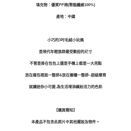
填充物：優質PP棉(聚酯纖維100%)
產地：中國
小巧的3吋毛絨小玩偶
是現代年輕族群最受歡迎的尺寸
不管是掛在包包上還是手機上都是一大亮點
放在痛包裡面一整排&放在櫥櫃一整排~超級療育
就讓迷你小可愛,為生活增添繽紛活力的色彩
【購買需知】
本產品不包含此照片中其他擺設及物件。