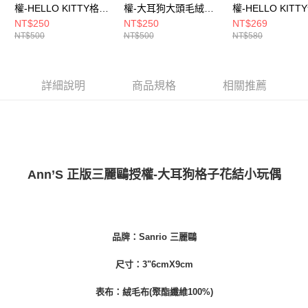
7-11付款取貨
權-HELLO KITTY格子
權-大耳狗大頭毛絨玩
權-HELLO KITT
【注意事項】
花結小玩偶-3吋
偶飲料提袋-3吋
小玩偶-3吋
NT$250
NT$250
NT$269
１．透過由恩沛科技股份有限公司提供之「AFTEE先享後付」服務完成之交
每筆NT$100，滿NT$999(含以上)免運費
易，需依本服務之必要範圍內提供個人資料，並將交易相關給付款項請求債
NT$500
NT$500
NT$580
權轉讓予恩沛科技股份有限公司。
付款後7-11取貨
２．關於個人資料處理事宜，請瀏覽以下網址：
每筆NT$100，滿NT$999(含以上)免運費
https://aftee.tw/terms/#terms3
詳細說明
商品規格
相關推薦
３．未成年的使用者請事先徵得法定代理人或監護人之同意方可使用
宅配
「AFTEE先享後付」，若未經同意申辦者引起之損失，本公司不負相關責
任。
每筆NT$100，滿NT$999(含以上)免運費
４．使用「AFTEE先享後付」時，將依據個別帳號之用戶狀況，依本公司即
時審查核予不同之上限額度；若仍有額度不足之情形，本公司將視審查結果
國家/地區配送(非順豐配送，勿填寫順豐智能櫃地址)
查看運費
請求用戶進行身份認證。
５．嚴禁一人註冊多個帳號或使用他人資訊註冊。若發現惡意使用之情形，
國家/地區配送(限中國大陸地區)
查看運費
恩沛科技股份有限公司將有權停止該用戶之使用額度並採取法律行動。
Ann’S 正版三麗鷗授權-大耳狗格子花結小玩偶
品牌：Sanrio 三麗鷗
尺寸：3"6cmX9cm
表布：絨毛布(聚酯纖維100%)