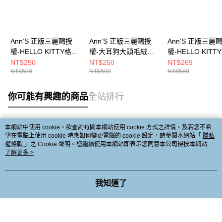
Ann’S 正版三麗鷗授
Ann’S 正版三麗鷗授
Ann’S 正版三麗
權-HELLO KITTY格子
權-大耳狗大頭毛絨玩
權-HELLO KITT
花結小玩偶-3吋
偶飲料提袋-3吋
小玩偶-3吋
NT$250
NT$250
NT$269
NT$500
NT$500
NT$580
你可能有興趣的商品
全站排行
本網站中使用 cookie，欲查詢有關本網站使用 cookie 方式之詳情，及若您不希
熱門標籤
望在電腦上使用 cookie 時應如何變更電腦的 cookie 設定，請參閱本網站「
隱私
權條款
」之 Cookie 聲明。您繼續使用本網站即表示您同意本公司得按本網站使
用條款之 Cookie 聲明使用 cookie。
了解更多 >
我知道了