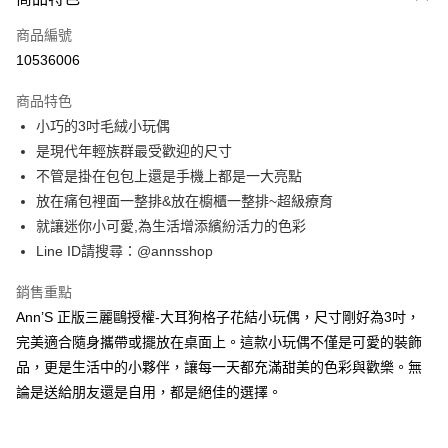
信用卡一次付款
商品編號
信用卡分期付款
10536006
3 期 0 利率 每期
NT$83
21家銀行
商品特色
6 期 0 利率 每期
NT$41
21家銀行
合作金庫商業銀行
第一商業銀行
小巧的3吋毛絨小玩偶
華南商業銀行
彰化商業銀行
合作金庫商業銀行
第一商業銀行
購物金
是現代年輕族群最受歡迎的尺寸
上海商業儲蓄銀行
台北富邦商業銀行
華南商業銀行
彰化商業銀行
國泰世華商業銀行
兆豐國際商業銀行
不管是掛在包包上還是手機上都是一大亮點
超商取貨付款
上海商業儲蓄銀行
台北富邦商業銀行
臺灣中小企業銀行
台中商業銀行
放在痛包裡面一整排&放在櫥櫃一整排~超級療育
國泰世華商業銀行
兆豐國際商業銀行
匯豐（台灣）商業銀行
華泰商業銀行
LINE Pay
臺灣中小企業銀行
台中商業銀行
就讓迷你小可愛,為生活增添繽紛活力的色彩
聯邦商業銀行
遠東國際商業銀行
匯豐（台灣）商業銀行
華泰商業銀行
Line ID請搜尋：@annsshop
Apple Pay
元大商業銀行
永豐商業銀行
聯邦商業銀行
遠東國際商業銀行
玉山商業銀行
星展（台灣）商業銀行
元大商業銀行
永豐商業銀行
銷售重點
街口支付
台新國際商業銀行
中國信託商業銀行
玉山商業銀行
星展（台灣）商業銀行
Ann’S 正版三麗鷗授權-大耳狗格子花結小玩偶，尺寸剛好為3吋，
台灣樂天信用卡公司
台新國際商業銀行
中國信託商業銀行
悠遊付
完美適合隨身攜帶或擺放在桌面上。這款小玩偶不僅是可愛的裝飾
台灣樂天信用卡公司
品，更是生活中的小夥伴，讓每一天都充滿甜美的色彩與歡樂。無
Google Pay
論是送給朋友還是自用，都是絕佳的選擇。
全支付
大哥付你分期