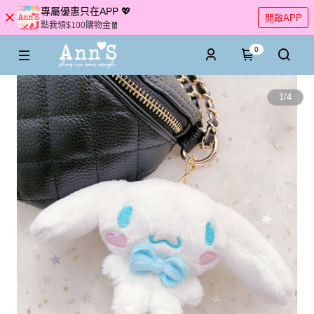
專屬優惠只在APP 💖
開啟APP
點我領$100購物金🧧
0
1
/
4