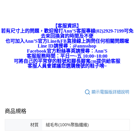
【客服資訊】
若有尺寸上的問題，歡迎撥打Ann’S客服專線(02)2929-7199可免
去來回換貨的時間及不便
也可加入Ann’S官方Line&FB直接線上詢問任何相關問題喔
Line ID請搜尋：@annsshop
Facebook官方粉絲專頁請搜尋：Ann'S
客服服務時間：平日一~五 10:00~18:00
可將自己的平常穿的鞋號和腳長腳寬cm提供給客服
客服人員會建議您選購幾號的鞋子唷~
顯示電腦版詳細說明
商品規格
材質
絨毛布(100%聚酯纖維)