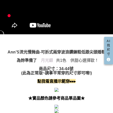
５．嚴禁一人註冊多個帳號或使用他人資訊註冊。若發現惡意使用之情形，
國家/地區配送(限中國大陸地區)
查看運費
恩沛科技股份有限公司將有權停止該用戶之使用額度並採取法律行動。
AI
找
尺
Ann’S流光慢舞曲-可拆式兩穿波浪鑽鍊粗低跟尖頭婚鞋
寸
為妳準備了
月光銀
共1色 供甜心選擇歐！
商品尺寸：34-44號
(此為正常版~請拿平常穿的尺寸即可唷!)
點我看直播示範穿▸▸▸
★實品顏色請參考商品單品圖★