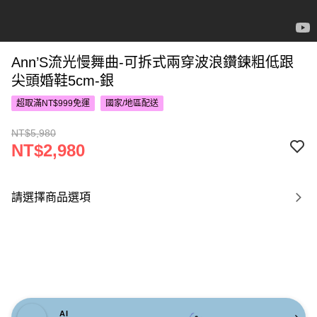
Ann’S流光慢舞曲-可拆式兩穿波浪鑽鍊粗低跟
尖頭婚鞋5cm-銀
超取滿NT$999免運
國家/地區配送
NT$5,980
NT$2,980
請選擇商品選項
AI