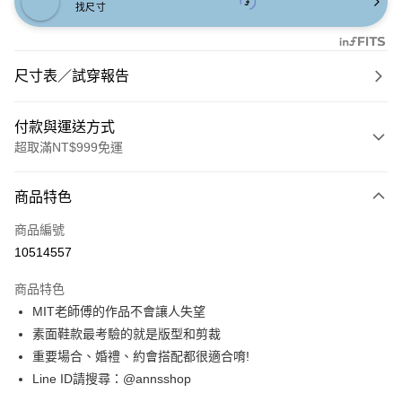
找尺寸
尺寸表／試穿報告
付款與運送方式
超取滿NT$999免運
付款方式
商品特色
信用卡一次付款
商品編號
信用卡分期付款
10514557
3 期 0 利率 每期
NT$993
21家銀行
商品特色
6 期 0 利率 每期
NT$496
21家銀行
合作金庫商業銀行
第一商業銀行
MIT老師傅的作品不會讓人失望
華南商業銀行
彰化商業銀行
合作金庫商業銀行
第一商業銀行
購物金
素面鞋款最考驗的就是版型和剪裁
上海商業儲蓄銀行
台北富邦商業銀行
華南商業銀行
彰化商業銀行
國泰世華商業銀行
兆豐國際商業銀行
重要場合、婚禮、約會搭配都很適合唷!
超商取貨付款
上海商業儲蓄銀行
台北富邦商業銀行
臺灣中小企業銀行
台中商業銀行
Line ID請搜尋：@annsshop
國泰世華商業銀行
兆豐國際商業銀行
匯豐（台灣）商業銀行
華泰商業銀行
LINE Pay
臺灣中小企業銀行
台中商業銀行