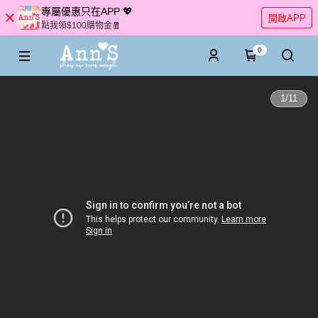
專屬優惠只在APP 💖
開啟APP
點我領$100購物金🧧
0
1
/
11