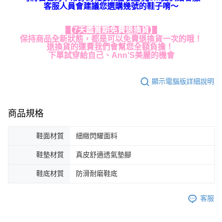
客服人員會建議您選購幾號的鞋子唷～
【7天鑑賞期免費退換貨】
保持商品全新狀態，都是可以免費退換貨一次的哦！
退換貨的運費我們會幫您全額負擔！
下單試穿給自己、Ann'S美麗的機會
顯示電腦版詳細說明
商品規格
鞋面材質
細緻閃耀面料
鞋墊材質
真皮舒適透氣墊腳
鞋底材質
防滑耐磨鞋底
客服