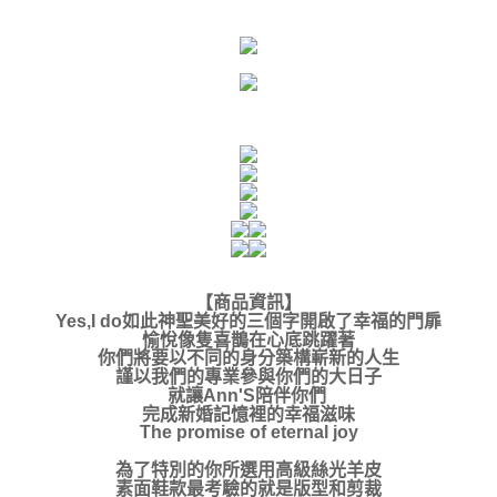
【商品資訊】
Yes,I do如此神聖美好的三個字開啟了幸福的門扉
愉悅像隻喜鵲在心底跳躍著
你們將要以不同的身分築構嶄新的人生
謹以我們的專業參與你們的大日子
就讓Ann'S陪伴你們
完成新婚記憶裡的幸福滋味
The promise of eternal joy
為了特別的你所選用高級絲光羊皮
素面鞋款最考驗的就是版型和剪裁