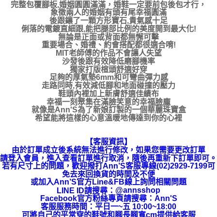
完整包覆腳板,婚姻圓圓滿滿，婚鞋一定要前包後包才行，
象徵兩人的婚姻有頭有尾幸福圓滿
後跟鑲了一顆方形寶石,貴氣感十足
俐落的電鍍直細跟,能把腿部比例的美度開到最大化!
無論是正面或背面都無懈可擊
重要場合、婚禮、約會搭配都很適合唷!
MIT老師傅的作品不會讓人失望
沙發後跟有效降低磨腳機率
獨家打版楦頭舒適好穿
足夠的厚氣墊6mm和可彎曲彈力感
走路同時,有效減低腳和地面碰撞的壓力
鞋頭內裡加上新膚舒適佳績布
幸福一刻聚集在滿臉笑意的幸福臉龐
就像是Ann'S為了新娘訂製的一個華麗珠寶盒
希望能將這樣的心意溫暖地傳達到你的心裡
【客服資訊】
由於訂單成立後系統無法進行修改，如果您需要更改訂單
請登入會員，進入查看訂單進行取消，隨後再重新下訂單即可。
若有尺寸上的問題，歡迎撥打Ann’S客服專線(02)2929-7199可
免去來回換貨的時間及不便
或加入Ann’S官方Line&FB線上詢問相關問題
LINE ID請搜尋
：
@annsshop
Facebook官方粉絲專頁請搜尋：Ann'S
客服服務時間：平日一~五 10:00~18:00
可將自己的平常穿的鞋號和腳長腳寬cm提供給客服