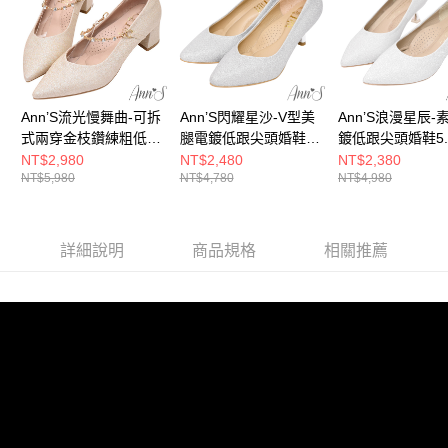
每筆NT$100，滿NT$999(含以上)免運費
【「AFTEE先享後付」結帳流程】
醒簡訊。
１．於結帳方式選擇「AFTEE先享後付」後，將跳轉至「AFTEE先享後付」
2.透過簡訊連結打開帳單後，可選擇「超商條碼／台灣大直營門市／銀行轉
付款後全家取貨
結帳頁面，進行簡訊認證並確認金額後，即可完成結帳。
帳／街口支付／iPASS MONEY」等通路繳費。
２．訂單成立數日內，您將收到繳費通知簡訊。
每筆NT$100，滿NT$999(含以上)免運費
３．收到繳費通知簡訊後14天內，點擊此簡訊中的連結，可透過四大超商／
【注意事項】
ATM／網路銀行／等多元方式進行付款，方視為交易完成。
萊爾富付款取貨
1.本服務係由「台灣大哥大股份有限公司」（以下簡稱本公司）所提供，讓
※ 請注意：結帳手續完成當下不需立刻繳費，但若您需要取消訂單，請聯絡
Ann’S流光慢舞曲-可拆
Ann’S閃耀星沙-V型美
Ann’S浪漫星辰-
用戶於交易時，得透過本服務購買商品或服務，並由商店將買賣／分期付款
每筆NT$100，滿NT$999(含以上)免運費
購買商品的店家。未經商家同意取消之訂單仍視為有效，需透過AFTEE先享
式兩穿金枝鑽練粗低跟
腿電鍍低跟尖頭婚鞋
鍍低跟尖頭婚鞋5.5
買賣價金債權讓與本公司後，依約使用本公司帳單繳交帳款。
後付繳納相關費用。
2.基於同意付款使用「大哥付你分期」之契約關係目的，商店將以您的個人
尖頭婚鞋5cm-金
6cm-銀
銀
NT$2,980
NT$2,480
NT$2,380
付款後萊爾富取貨
※ 交易是否成功請以「AFTEE先享後付 」之結帳頁面顯示為準，若有關於
資料（包含姓名、電話或地址）提供予台灣大哥大進項蒐集、處理及利用，
NT$5,980
NT$4,780
NT$4,980
是否繳費成功／繳費後需取消欲退款等相關疑問，請聯繫「AFTEE先享後付
每筆NT$100，滿NT$999(含以上)免運費
由本公司與您本人進行分期帳單所需資料之確認、核對及更正。
客戶支援中心」
https://netprotections.freshdesk.com/support/home
3.完整用戶服務條款，請詳閱以下連結：
https://oppay.tw/userRule
7-11付款取貨
【注意事項】
詳細說明
商品規格
相關推薦
１．透過由恩沛科技股份有限公司提供之「AFTEE先享後付」服務完成之交
每筆NT$100，滿NT$999(含以上)免運費
易，需依本服務之必要範圍內提供個人資料，並將交易相關給付款項請求債
權轉讓予恩沛科技股份有限公司。
付款後7-11取貨
２．關於個人資料處理事宜，請瀏覽以下網址：
每筆NT$100，滿NT$999(含以上)免運費
https://aftee.tw/terms/#terms3
３．未成年的使用者請事先徵得法定代理人或監護人之同意方可使用
宅配
「AFTEE先享後付」，若未經同意申辦者引起之損失，本公司不負相關責
任。
每筆NT$100，滿NT$999(含以上)免運費
４．使用「AFTEE先享後付」時，將依據個別帳號之用戶狀況，依本公司即
時審查核予不同之上限額度；若仍有額度不足之情形，本公司將視審查結果
國家/地區配送(非順豐配送，勿填寫順豐智能櫃地址)
查看運費
請求用戶進行身份認證。