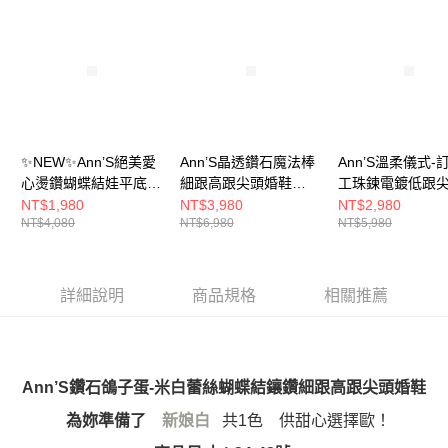
每筆NT$100，滿NT$999(含以上)免運費
【「AFTEE先享後付」結帳流程】
醒簡訊。
１．於結帳方式選擇「AFTEE先享後付」後，將跳轉至「AFTEE先享後付」
2.透過簡訊連結打開帳單後，可選擇「超商條碼／台灣大直營門市／銀行轉
付款後全家取貨
結帳頁面，進行簡訊認證並確認金額後，即可完成結帳。
帳／街口支付／iPASS MONEY」等通路繳費。
２．訂單成立數日內，您將收到繳費通知簡訊。
每筆NT$100，滿NT$999(含以上)免運費
３．收到繳費通知簡訊後14天內，點擊此簡訊中的連結，可透過四大超商／
【注意事項】
ATM／網路銀行／等多元方式進行付款，方視為交易完成。
萊爾富付款取貨
1.本服務係由「台灣大哥大股份有限公司」（以下簡稱本公司）所提供，讓
※ 請注意：結帳手續完成當下不需立刻繳費，但若您需要取消訂單，請聯絡
用戶於交易時，得透過本服務購買商品或服務，並由商店將買賣／分期付款
每筆NT$100，滿NT$999(含以上)免運費
購買商品的店家。未經商家同意取消之訂單仍視為有效，需透過AFTEE先享
買賣價金債權讓與本公司後，依約使用本公司帳單繳交帳款。
後付繳納相關費用。
2.基於同意付款使用「大哥付你分期」之契約關係目的，商店將以您的個人
✨NEW✨Ann’S絕美愛
Ann’S晶透鑽石魔法棒
Ann’S溫柔儀式-
付款後萊爾富取貨
※ 交易是否成功請以「AFTEE先享後付 」之結帳頁面顯示為準，若有關於
資料（包含姓名、電話或地址）提供予台灣大哥大進項蒐集、處理及利用，
心燙鑽蝴蝶結娃平底娃
細跟高跟尖頭婚鞋
工珠鍊電鍍低跟
是否繳費成功／繳費後需取消欲退款等相關疑問，請聯繫「AFTEE先享後付
每筆NT$100，滿NT$999(含以上)免運費
由本公司與您本人進行分期帳單所需資料之確認、核對及更正。
客戶支援中心」
https://netprotections.freshdesk.com/support/home
鞋1.5cm-米白
8CM-白
鞋4.5cm-白
NT$1,980
NT$3,980
NT$2,980
3.完整用戶服務條款，請詳閱以下連結：
https://oppay.tw/userRule
NT$4,080
NT$6,980
NT$5,980
7-11付款取貨
【注意事項】
１．透過由恩沛科技股份有限公司提供之「AFTEE先享後付」服務完成之交
每筆NT$100，滿NT$999(含以上)免運費
易，需依本服務之必要範圍內提供個人資料，並將交易相關給付款項請求債
權轉讓予恩沛科技股份有限公司。
付款後7-11取貨
詳細說明
商品規格
相關推薦
２．關於個人資料處理事宜，請瀏覽以下網址：
每筆NT$100，滿NT$999(含以上)免運費
https://aftee.tw/terms/#terms3
３．未成年的使用者請事先徵得法定代理人或監護人之同意方可使用
宅配
「AFTEE先享後付」，若未經同意申辦者引起之損失，本公司不負相關責
任。
每筆NT$100，滿NT$999(含以上)免運費
Ann’S鑽石鴿子蛋-米白蕾絲蝴蝶結鑲鑽細跟高跟尖頭婚鞋
４．使用「AFTEE先享後付」時，將依據個別帳號之用戶狀況，依本公司即
時審查核予不同之上限額度；若仍有額度不足之情形，本公司將視審查結果
為妳準備了
共1色 供甜心選擇歐！
新娘白
國家/地區配送(非順豐配送，勿填寫順豐智能櫃地址)
查看運費
請求用戶進行身份認證。