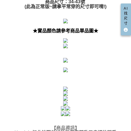
商品尺寸：34-43號
５．嚴禁一人註冊多個帳號或使用他人資訊註冊。若發現惡意使用之情形，
國家/地區配送(限中國大陸地區)
查看運費
(此為正常版~請拿平常穿的尺寸即可唷!)
恩沛科技股份有限公司將有權停止該用戶之使用額度並採取法律行動。
AI
找
尺
寸
★實品顏色請參考商品單品圖★
【商品資訊】