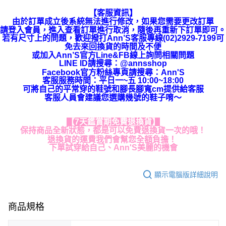
【客服資訊】
由於訂單成立後系統無法進行修改，如果您需要更改訂單
請登入會員，進入查看訂單進行取消，隨後再重新下訂單即可。
若有尺寸上的問題，歡迎撥打Ann’S客服專線(02)2929-7199可
免去來回換貨的時間及不便
或加入Ann’S官方Line&FB線上詢問相關問題
LINE ID請搜尋
：
@annsshop
Facebook官方粉絲專頁請搜尋：Ann'S
客服服務時間：平日一~五 10:00~18:00
可將自己的平常穿的鞋號和腳長腳寬cm提供給客服
客服人員會建議您選購幾號的鞋子唷～
【7天鑑賞期免費退換貨】
保持商品全新狀態，都是可以免費退換貨一次的哦！
退換貨的運費我們會幫您全額負擔！
下單試穿給自己、Ann'S美麗的機會
顯示電腦版詳細說明
商品規格