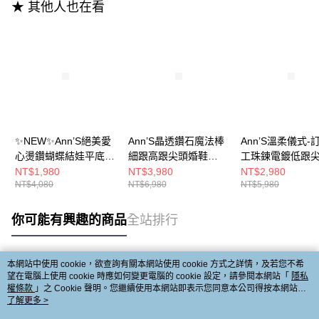
★ 其他人也在看
✨NEW✨Ann’S絕美愛
Ann’S晶透鑽石魔法棒
Ann’S溫柔儀式-
心燙鑽蝴蝶結娃平底娃
細跟高跟尖頭婚鞋
工珠鍊電鍍低跟
鞋1.5cm-米白
8CM-白
鞋4.5cm-白
NT$1,980
NT$3,980
NT$2,980
NT$4,080
NT$6,980
NT$5,980
你可能有興趣的商品
全站排行
本網站中使用 cookie，欲查詢有關本網站使用 cookie 方式之詳情，及若您不希
熱門標籤
望在電腦上使用 cookie 時應如何變更電腦的 cookie 設定，請參閱本網站「
隱私
權條款
」之 Cookie 聲明。您繼續使用本網站即表示您同意本公司得按本網站使
用條款之 Cookie 聲明使用 cookie。
了解更多 >