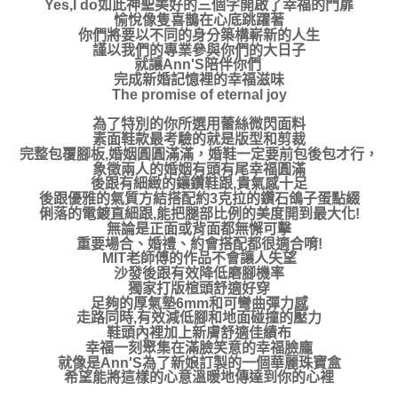
Yes,I do如此神聖美好的三個字開啟了幸福的門扉
愉悅像隻喜鵲在心底跳躍著
你們將要以不同的身分築構嶄新的人生
謹以我們的專業參與你們的大日子
就讓Ann'S陪伴你們
完成新婚記憶裡的幸福滋味
The promise of eternal joy
為了特別的你所選用蕾絲微閃面料
素面鞋款最考驗的就是版型和剪裁
完整包覆腳板,婚姻圓圓滿滿，婚鞋一定要前包後包才行，
象徵兩人的婚姻有頭有尾幸福圓滿
後跟有細緻的鑲鑽鞋跟,貴氣感十足
後跟優雅的氣質方結搭配約3克拉的鑽石鴿子蛋點綴
俐落的電鍍直細跟,能把腿部比例的美度開到最大化!
無論是正面或背面都無懈可擊
重要場合、婚禮、約會搭配都很適合唷!
MIT老師傅的作品不會讓人失望
沙發後跟有效降低磨腳機率
獨家打版楦頭舒適好穿
足夠的厚氣墊6mm和可彎曲彈力感
走路同時,有效減低腳和地面碰撞的壓力
鞋頭內裡加上新膚舒適佳績布
幸福一刻聚集在滿臉笑意的幸福臉龐
就像是Ann'S為了新娘訂製的一個華麗珠寶盒
希望能將這樣的心意溫暖地傳達到你的心裡