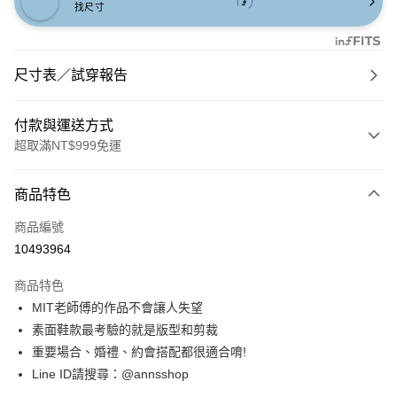
找尺寸
尺寸表／試穿報告
付款與運送方式
超取滿NT$999免運
付款方式
商品特色
信用卡一次付款
商品編號
信用卡分期付款
10493964
3 期 0 利率 每期
NT$1,226
21家銀行
商品特色
6 期 0 利率 每期
NT$613
21家銀行
合作金庫商業銀行
第一商業銀行
MIT老師傅的作品不會讓人失望
華南商業銀行
彰化商業銀行
合作金庫商業銀行
第一商業銀行
購物金
素面鞋款最考驗的就是版型和剪裁
上海商業儲蓄銀行
台北富邦商業銀行
華南商業銀行
彰化商業銀行
國泰世華商業銀行
兆豐國際商業銀行
重要場合、婚禮、約會搭配都很適合唷!
超商取貨付款
上海商業儲蓄銀行
台北富邦商業銀行
臺灣中小企業銀行
台中商業銀行
Line ID請搜尋：@annsshop
國泰世華商業銀行
兆豐國際商業銀行
匯豐（台灣）商業銀行
華泰商業銀行
LINE Pay
臺灣中小企業銀行
台中商業銀行