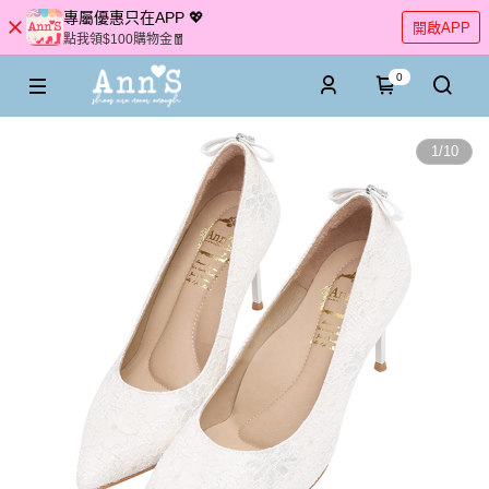
專屬優惠只在APP 💖
開啟APP
點我領$100購物金🧧
0
1
/
10