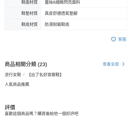
鞋面材質
蕾絲&細緻閃亮面料
鞋墊材質
真皮舒適透氣墊腳
鞋底材質
防滑耐磨鞋底
客服
商品相關分類 (23)
查看全部
流行女鞋
【出了名好穿跟鞋】
人氣商品推薦
評價
喜歡這個商品嗎？購買後給他一個好評吧