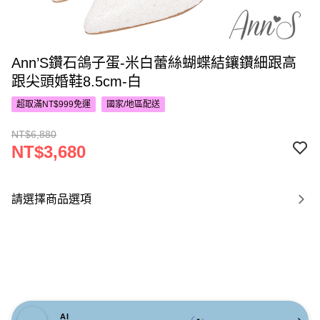
Ann’S鑽石鴿子蛋-米白蕾絲蝴蝶結鑲鑽細跟高
跟尖頭婚鞋8.5cm-白
超取滿NT$999免運
國家/地區配送
NT$6,880
NT$3,680
請選擇商品選項
AI