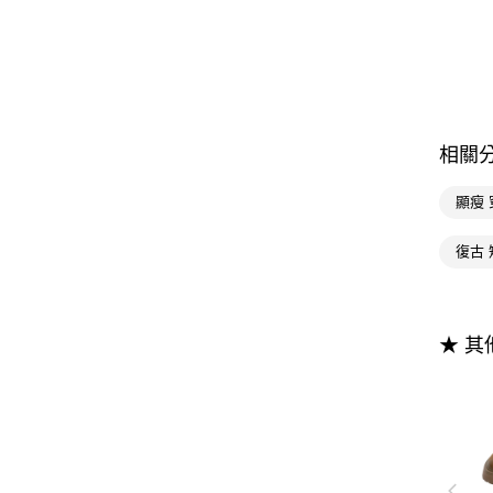
相關
顯瘦 
復古 
★ 