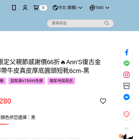
0
中文 (繁體)
TWD
P限定父親節感謝價66折🔥Ann’S復古金
綁帶牛皮真皮厚底圓頭短靴6cm-黑
活動
超取滿NT$999免運
國家/地區配送
280
下顏色供您選擇：黑