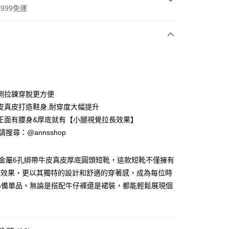
999免運
次付款
期付款
0 利率 每期
NT$1,093
21家銀行
側拉鍊穿脫更方便
0 利率 每期
NT$546
21家銀行
庫商業銀行
第一商業銀行
皮真皮打造鞋身,耐穿度大幅提升
業銀行
彰化商業銀行
正面有腰身&厚底就有【小腿視覺拉長效果】
庫商業銀行
第一商業銀行
業儲蓄銀行
台北富邦商業銀行
業銀行
彰化商業銀行
ID請搜尋：@annsshop
華商業銀行
兆豐國際商業銀行
付款
業儲蓄銀行
台北富邦商業銀行
小企業銀行
台中商業銀行
華商業銀行
兆豐國際商業銀行
台灣）商業銀行
華泰商業銀行
復古金屬6孔綁帶牛皮真皮厚底圓頭短靴，這款短靴不僅擁有
小企業銀行
台中商業銀行
業銀行
遠東國際商業銀行
底效果，更以其獨特的設計和舒適的穿著感，成為每位時
台灣）商業銀行
華泰商業銀行
業銀行
永豐商業銀行
業銀行
遠東國際商業銀行
必備單品。無論是搭配牛仔褲還是裙裝，都能輕鬆展現個
業銀行
星展（台灣）商業銀行
業銀行
永豐商業銀行
際商業銀行
中國信託商業銀行
業銀行
星展（台灣）商業銀行
天信用卡公司
際商業銀行
中國信託商業銀行
天信用卡公司