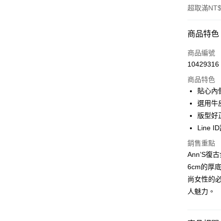
超取滿NT$
付款方式
商品特色
信用卡一
商品編號
10429316
信用卡分
商品特色
3 期 
貼心內
6 期 
合作金
選用牛
華南商
版型好
合作金
購物金
上海商
華南商
Line 
國泰世
超商取貨
上海商
銷售重點
臺灣中
國泰世
匯豐（
Ann’S
LINE Pay
臺灣中
聯邦商
6cm的厚
匯豐（
Apple Pay
元大商
聯邦商
尚女性的
玉山商
元大商
街口支付
人魅力。
台新國
玉山商
台灣樂
台新國
悠遊付
台灣樂