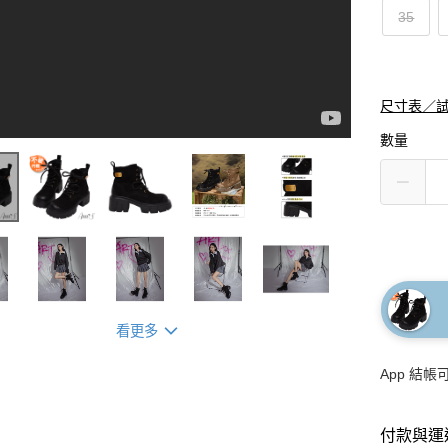
35
尺寸表／
數量
看更多
App 結
付款與運