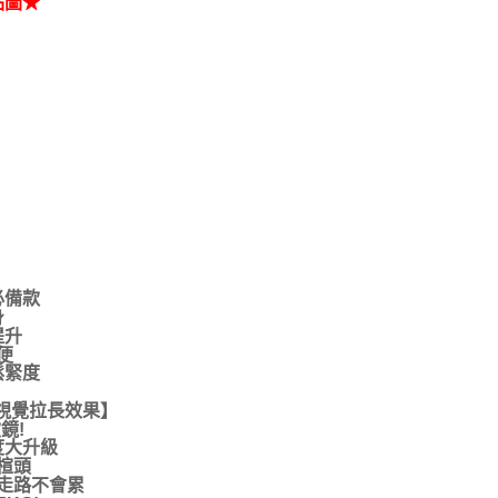
品圖★
必備款
身
提升
便
鬆緊度
視覺拉長效果】
鏡!
度大升級
楦頭
走路不會累