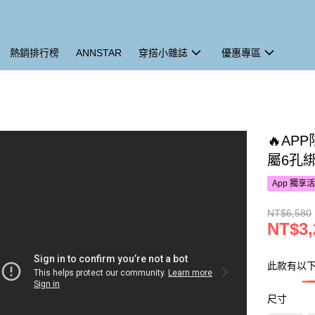
熱銷排行榜
ANNSTAR
穿搭小雜誌
優惠專區
🔥AP
屬6孔
App 獨享
NT$6,580
NT$3,
此款有以
尺寸