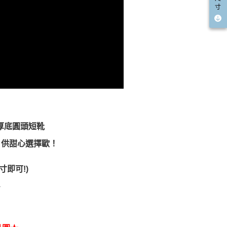
寸
皮厚底圓頭短靴
 供甜心選擇歐！
即可!)