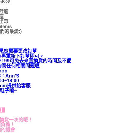
KG!
舒適
適
出眾
ems
的最愛:)
果您需要更改訂單
後再重新下訂單即可。
9-7199可免去來回換貨的時間及不便
上詢問任何相關問題喔
hop
：Ann'S
~18:00
cm提供給客服
鞋子唷~
貨】
退換貨一次的哦！
額負擔！
麗的機會