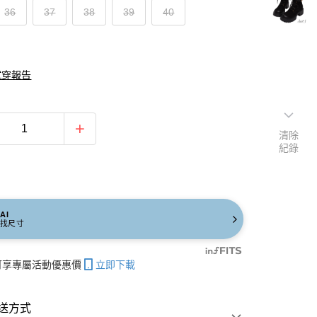
36
37
38
39
40
試穿報告
清除
紀錄
AI
找尺寸
帳可享專屬活動優惠價
立即下載
送方式