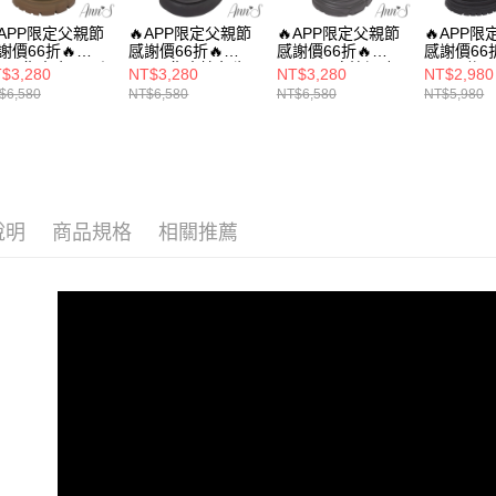
款買賣價
先享後付
每筆NT$1
選款式
2.基於同
※ 交易是
APP限定父親節
🔥APP限定父親節
🔥APP限定父親節
🔥APP
資料（包
謝價66折🔥
感謝價66折🔥
感謝價66折🔥
感謝價66折
是否繳費成
付款後萊
海外港澳
用，由本
nn’S復古金屬6孔
Ann’S復古擦色牛
Ann’S顯瘦拉提-輕
Ann’S休
付客戶支
$3,280
NT$3,280
NT$3,280
NT$2,980
每筆NT$1
帶牛皮真皮厚底
皮小男孩6孔綁帶
量厚底綁帶真皮牛
真皮牛皮
3.完整用
$6,580
NT$6,580
NT$6,580
NT$5,980
選款式
頭短靴6cm-卡其
厚底短靴6cm-黑
皮短靴6cm-黑
5.5cm-黑
【注意事
(版型偏小)
7-11付款
１．透過由
8月限時活
交易，需
每筆NT$1
求債權轉
本月主題
２．關於
付款後7-1
https://aft
每筆NT$1
說明
商品規格
相關推薦
３．未成
「AFTE
宅配
任。
４．使用「
每筆NT$1
即時審查
結果請求
國家/地區
５．嚴禁
形，恩沛
國家/地區
動。