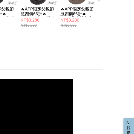
金債權讓與本公司後，依約使用本公司帳單繳交帳款。
繳納相關費用。
00，滿NT$999(含以上)免運費
軍靴
意付款使用「大哥付你分期」之契約關係目的，商店將以您的個人
否成功請以「AFTEE先享後付 」之結帳頁面顯示為準，若有關於
限定父親節
🔥APP限定父親節
🔥APP限定父親節
🔥APP限定父親節
含姓名、電話或地址）提供予台灣大哥大進項蒐集、處理及利
🔥
感謝價66折🔥
感謝價66折🔥
感謝價66折🔥
功／繳費後需取消欲退款等相關疑問，請聯繫「AFTEE先享後
爾富取貨
直送專區
公司與您本人進行分期帳單所需資料之確認、核對及更正。
閒5孔綁帶
Ann’S顯瘦V口雙繞
Ann’S復古擦色牛
Ann’S顯瘦拉提-輕
援中心」
https://netprotections.freshdesk.com/support/home
NT$3,280
NT$3,280
NT$3,280
00，滿NT$999(含以上)免運費
厚底短靴
帶頂級牛皮真皮厚
皮小男孩6孔綁帶
量厚底綁帶真皮牛
戶服務條款，請詳閱以下連結：
https://oppay.tw/userRule
NT$6,580
NT$6,580
NT$6,580
★時髦顯瘦短靴
底圓頭短靴5.5cm-
厚底短靴6cm-卡其
皮短靴6cm-卡其
項】
黑
(版型偏小)
取貨
恩沛科技股份有限公司提供之「AFTEE先享後付」服務完成之
動
🔥 APP限定 / 父親節感謝價66折
依本服務之必要範圍內提供個人資料，並將交易相關給付款項請
00，滿NT$999(含以上)免運費
讓予恩沛科技股份有限公司。
推薦
🎤演唱會追星戰鞋戰靴
個人資料處理事宜，請瀏覽以下網址：
1取貨
ee.tw/terms/#terms3
00，滿NT$999(含以上)免運費
年的使用者請事先徵得法定代理人或監護人之同意方可使用
E先享後付」，若未經同意申辦者引起之損失，本公司不負相關責
AFTEE先享後付」時，將依據個別帳號之用戶狀況，依本公司
00，滿NT$999(含以上)免運費
核予不同之上限額度；若仍有額度不足之情形，本公司將視審查
用戶進行身份認證。
配送(非順豐配送，勿填寫順豐智能櫃地址)
查看運費
一人註冊多個帳號或使用他人資訊註冊。若發現惡意使用之情
科技股份有限公司將有權停止該用戶之使用額度並採取法律行
配送(限中國大陸地區)
查看運費
AI
找
尺