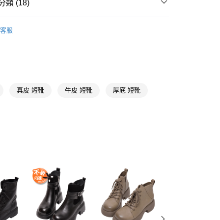
類 (18)
y
【短靴、襪靴、長靴、雪靴】
客服
推薦
分期
你分期使用說明】
【全真皮鞋款系列】
享後付
由台灣大哥大提供，台灣大哥大用戶可立即使用無須另外申請。
式選擇「大哥付你分期」，訂單成立後會自動跳轉到大哥付的交易
黑色
真皮 短靴
牛皮 短靴
厚底 短靴
證手機門號後，選擇欲分期的期數、繳款截止日，確認付款後即
FTEE先享後付」】
。
先享後付是「在收到商品之後才付款」的支付方式。 讓您購物簡單
短靴
准額度、可分期數及費用金額請依後續交易確認頁面所載為準。
心！
立30分鐘內，如未前往確認交易或遇審核未通過，訂單將自動取
中跟5.6-8公分
：不需註冊會員、不需綁卡、不需儲值。
「轉專審核」未通過狀況，表示未達大哥付你分期系統評分，恕
：只要手機號碼，簡訊認證，即可結帳。
貨專區
評估內容。
：先確認商品／服務後，再付款。
式說明】
取貨
🔥激瘦厚底系列
項不併入電信帳單，「大哥付你分期」於每月結算日後寄送繳費提
EE先享後付」結帳流程】
00，滿NT$999(含以上)免運費
方式選擇「AFTEE先享後付」後，將跳轉至「AFTEE先享後
★全新柔軟體驗高訂真皮靴
訊連結打開帳單後，可選擇「超商條碼／台灣大直營門市／銀行轉
頁面，進行簡訊認證並確認金額後，即可完成結帳。
付／iPASS MONEY」等通路繳費。
家取貨
成立數日內，您將收到繳費通知簡訊。
真皮靴
費通知簡訊後14天內，點擊此簡訊中的連結，可透過四大超商
00，滿NT$999(含以上)免運費
項】
網路銀行／等多元方式進行付款，方視為交易完成。
埃及腳
係由「台灣大哥大股份有限公司」（以下簡稱本公司）所提供，讓
：結帳手續完成當下不需立刻繳費，但若您需要取消訂單，請聯
款取貨
易時，得透過本服務購買商品或服務，並由商店將買賣／分期付
真皮
的店家。未經商家同意取消之訂單仍視為有效，需透過AFTEE