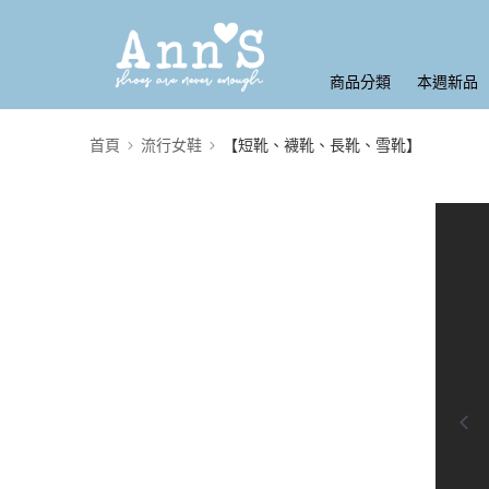
商品分類
本週新品
首頁
流行女鞋
【短靴、襪靴、長靴、雪靴】