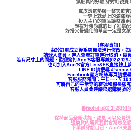
減肥真的好難,穿對鞋視覺-5
真皮透氣墊腳一整天乾爽
一穿上就愛上的滿滿舒
投入主角的單品讓整體更
想提升時尚感的日子裡搭配it
好搭又帶變化的單品一定是女孩們
【客服資訊】
由於訂單成立後系統無法進行修改，如
請登入會員，進入查看訂單進行取消，隨
若有尺寸上的問題，歡迎撥打Ann’S客服專線(02)292
也可加入Ann’S官方Line&FB直接線
LINE ID請搜尋:@annss
Facebook官方粉絲專頁請搜尋
客服服務時間：平日一~五 10:00
可將自己的平常穿的鞋號和腳長腳寬
客服人員會建議您選購幾號的
【7天鑑賞期免費退換
保持商品全新狀態，都是 可以免費
退換貨的運費我們會幫您全
下單試穿給自己、Ann'S美