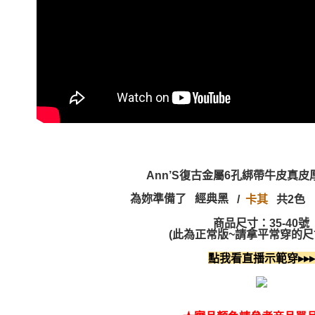
Ann’S復古金屬6孔綁帶牛皮真
為妳準備了 經典黑
/
共2色
卡其
商品尺寸：35-40號
(此為正常版~請拿平常穿的尺寸
點我看直播示範穿▸▸▸