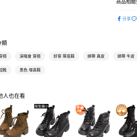
商品相關分
Google Pa
流行女鞋
全支付
分享
人氣商品
大哥付你
本周新品
相關說明
【大哥付
分類
流行女鞋
AFTEE先
1.本服務
2.付款方
相關說明
選顏色
穿搭
演唱會 穿搭
好穿 厚底鞋
綁帶 真皮
綁帶 牛皮
流程，驗
【關於「A
ATM付款
完成交易
AFTEE
選款式
3.實際核
便利好安
短靴
黑色 增高鞋
4.訂單成
選跟高
１．簡單
消。如遇
２．便利
運送方式
不用等現
無法說明
３．安心
【繳款方
全家付款
選機能
其他人也在看
1.分期款
【「AFT
醒簡訊。
每筆NT$1
１．於結帳
選款式
2.透過簡
付」結帳
帳／街口支
付款後全
２．訂單
選款式
３．收到繳
每筆NT$1
【注意事
／ATM／
選腳型
1.本服務
※ 請注意
萊爾富付
用戶於交
選材質
絡購買商品