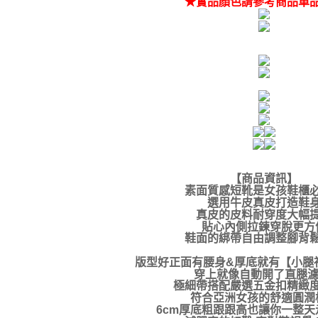
★實品顏色請參考商品單
【商品資訊
】
素面質感短靴是女孩鞋櫃
選用牛皮真皮打造鞋
真皮的皮料耐穿度大幅
貼心內側拉鍊穿脫更方
鞋面的綁帶自由調整腳背
版型好正面有腰身&厚底就有【小腿
穿上就像自動開了直腿濾
極細帶搭配嚴選五金扣精緻
符合亞洲女孩的舒適圓潤
6cm厚底粗跟跟高也讓你一整天