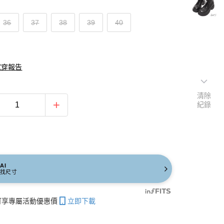
36
37
38
39
40
試穿報告
清除
紀錄
AI
找尺寸
帳可享專屬活動優惠價
立即下載