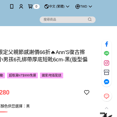
0
中文 (繁體)
TWD
P限定父親節感謝價66折🔥Ann’S復古擦
小男孩6孔綁帶厚底短靴6cm-黑(版型偏
活動
超取滿NT$999免運
國家/地區配送
280
下顏色供您選擇：黑