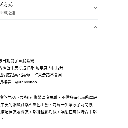
送方式
999免運
次付款
期付款
0 利率 每期
NT$1,093
21家銀行
像自動開了直腿濾鏡!
0 利率 每期
NT$546
21家銀行
庫商業銀行
第一商業銀行
古擦色牛皮打造鞋身,耐穿度大幅提升
業銀行
彰化商業銀行
粗跟厚底跟高也讓你一整天走路不會累
庫商業銀行
第一商業銀行
業儲蓄銀行
台北富邦商業銀行
業銀行
彰化商業銀行
ID請搜尋：@annsshop
華商業銀行
兆豐國際商業銀行
付款
業儲蓄銀行
台北富邦商業銀行
小企業銀行
台中商業銀行
華商業銀行
兆豐國際商業銀行
台灣）商業銀行
華泰商業銀行
復古擦色牛皮小男孩6孔綁帶厚底短靴，不僅擁有6cm的厚底
小企業銀行
台中商業銀行
業銀行
遠東國際商業銀行
皮牛皮的細緻質感與擦色工藝，為每一步增添了時尚氛
台灣）商業銀行
華泰商業銀行
業銀行
永豐商業銀行
業銀行
遠東國際商業銀行
是搭配裙裝或褲裝，都能輕鬆駕馭，讓您在每個場合中都
業銀行
星展（台灣）商業銀行
業銀行
永豐商業銀行
力。
際商業銀行
中國信託商業銀行
業銀行
星展（台灣）商業銀行
天信用卡公司