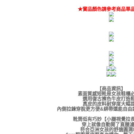
★實品顏色請參考商品單
【商品資訊
】
素面質感短靴是女孩鞋櫃
選用復古擦色牛皮打造
真皮的皮料耐穿度大幅
內側拉鍊穿脫更方便&綁帶還能自由
靴筒低有巧妙【小腿視覺拉
穿上就像自動開了直腿濾
符合亞洲女孩的舒適圓潤