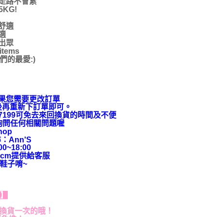
走路不會累
KG!
舒適
適
出眾
ems
的最愛:)
果您需要更改訂單
後再重新下訂單即可。
9-7199可免去來回換貨的時間及不便
上詢問任何相關問題喔
hop
：Ann'S
~18:00
cm提供給客服
鞋子唷~
貨】
退換貨一次的哦！