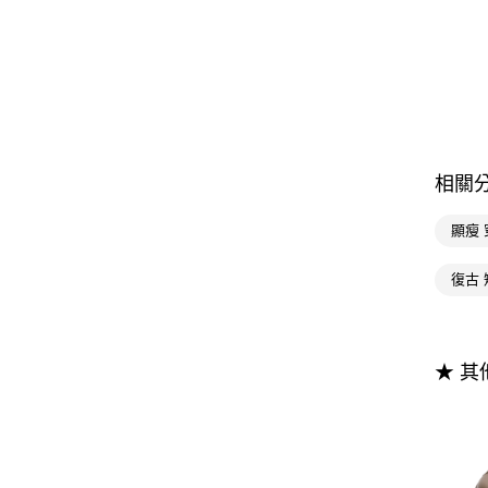
相關
顯瘦 
復古 
★ 