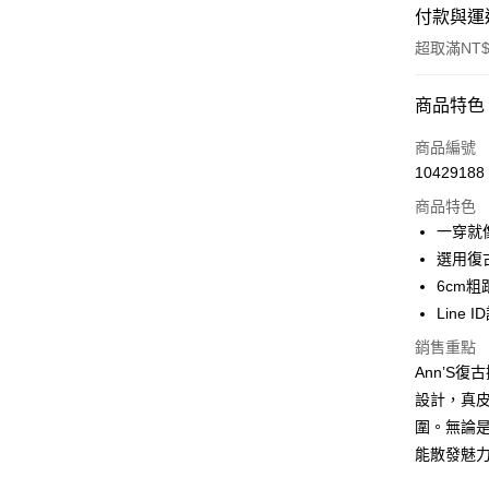
付款與運
超取滿NT$
付款方式
商品特色
信用卡一
商品編號
10429188
信用卡分
商品特色
3 期 
一穿就
6 期 
合作金
選用復
華南商
6cm
合作金
購物金
上海商
華南商
Line 
國泰世
超商取貨
上海商
銷售重點
臺灣中
國泰世
匯豐（
Ann’S
LINE Pay
臺灣中
聯邦商
設計，真
匯豐（
Apple Pay
元大商
聯邦商
圍。無論
玉山商
元大商
街口支付
能散發魅
台新國
玉山商
台灣樂