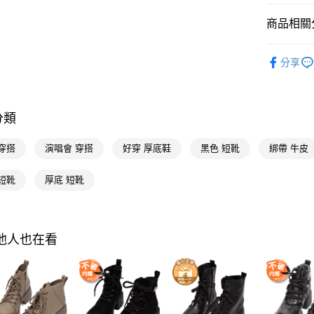
台新國
悠遊付
台灣樂
商品相關分
Google Pa
流行女鞋
全支付
分享
人氣商品
大哥付你
本周新品
相關說明
【大哥付
分類
流行女鞋
AFTEE先
1.本服務
2.付款方
相關說明
選顏色
穿搭
演唱會 穿搭
好穿 厚底鞋
黑色 短靴
綁帶 牛皮
流程，驗
【關於「A
ATM付款
完成交易
AFTEE
選款式
3.實際核
便利好安
短靴
厚底 短靴
4.訂單成
選跟高
１．簡單
消。如遇
２．便利
運送方式
不用等現
無法說明
３．安心
【繳款方
全家付款
選機能
其他人也在看
1.分期款
【「AFT
醒簡訊。
每筆NT$1
１．於結帳
選款式
2.透過簡
付」結帳
帳／街口支
付款後全
２．訂單
選款式
３．收到繳
每筆NT$1
【注意事
／ATM／
選腳型
1.本服務