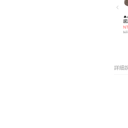

感
A
NT
皮
NT
厚
(
詳細