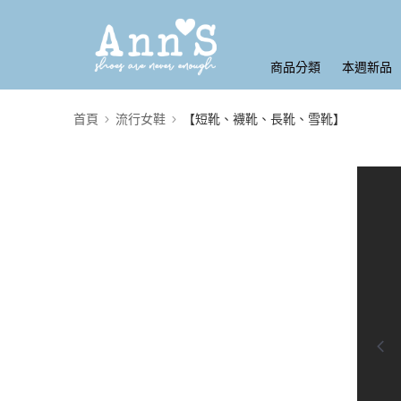
商品分類
本週新品
首頁
流行女鞋
【短靴、襪靴、長靴、雪靴】