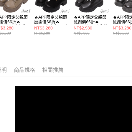
※ 請注意
萊爾富付
用戶於交
選材質
絡購買商品
款買賣價
先享後付
每筆NT$1
選款式
2.基於同
※ 交易是
APP限定父親節
🔥APP限定父親節
🔥APP限定父親節
🔥APP
資料（包
謝價66折🔥
感謝價66折🔥
感謝價66折🔥
感謝價66折
是否繳費成
付款後萊
海外港澳
用，由本
nn’S復古擦色牛
Ann’S復古金屬6孔
Ann’S休閒5孔綁帶
Ann’S顯
付客戶支
$3,280
NT$3,280
NT$2,980
NT$3,280
每筆NT$1
小男孩6孔綁帶
綁帶牛皮真皮厚底
真皮牛皮厚底短靴
量厚底綁
3.完整用
$6,580
NT$6,580
NT$5,980
NT$6,580
選款式
底短靴6cm-卡其
圓頭短靴6cm-黑
5.5cm-黑
皮短靴6c
【注意事
版型偏小)
7-11付款
１．透過由
8月限時活
交易，需
每筆NT$1
求債權轉
本月主題
２．關於
付款後7-1
https://aft
每筆NT$1
說明
商品規格
相關推薦
３．未成
「AFTE
宅配
任。
４．使用「
每筆NT$1
即時審查
結果請求
國家/地區
５．嚴禁
形，恩沛
國家/地區
動。