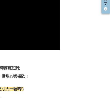
寸
綁帶厚底短靴
 供甜心選擇歐！
寸大一號唷!)