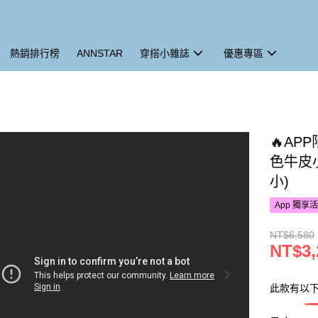
熱銷排行榜
ANNSTAR
穿搭小雜誌
優惠專區
🔥AP
色牛皮
小)
App 獨享
NT$6,580
NT$3,
此款有以