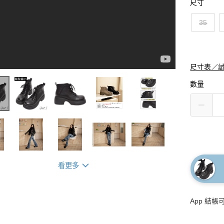
尺寸
35
尺寸表／
數量
看更多
App 結