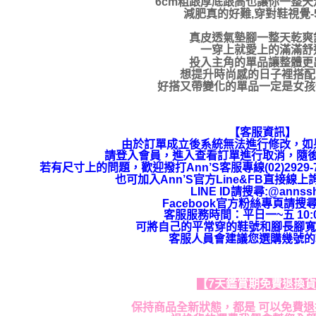
6cm粗跟厚底跟高也讓你一整天
減肥真的好難,穿對鞋視覺-5
真皮透氣墊腳一整天乾爽
一穿上就愛上的滿滿舒
投入主角的單品讓整體更
想提升時尚感的日子裡搭配it
好搭又帶變化的單品一定是女孩們
【客服資訊】
由於訂單成立後系統無法進行修改，如
請登入會員，進入查看訂單進行取消，隨
若有尺寸上的問題，歡迎撥打Ann’S客服專線(02)292
也可加入Ann’S官方Line&FB直接線
LINE ID請搜尋:@annss
Facebook官方粉絲專頁請搜尋
客服服務時間：平日一~五 10:00
可將自己的平常穿的鞋號和腳長腳寬
客服人員會建議您選購幾號的
【7天鑑賞期免費退換
保持商品全新狀態，都是 可以免費