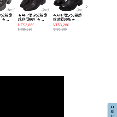
：結帳手續完成當下不需立刻繳費，但若您需要取消訂單，請聯
款取貨
易時，得透過本服務購買商品或服務，並由商店將買賣／分期付
真皮
的店家。未經商家同意取消之訂單仍視為有效，需透過AFTEE
金債權讓與本公司後，依約使用本公司帳單繳交帳款。
繳納相關費用。
00，滿NT$999(含以上)免運費
軍靴
意付款使用「大哥付你分期」之契約關係目的，商店將以您的個人
否成功請以「AFTEE先享後付 」之結帳頁面顯示為準，若有關於
限定父親節
🔥APP限定父親節
🔥APP限定父親節
🔥APP限定父親節
含姓名、電話或地址）提供予台灣大哥大進項蒐集、處理及利
🔥
感謝價66折🔥
感謝價66折🔥
感謝價66折🔥
功／繳費後需取消欲退款等相關疑問，請聯繫「AFTEE先享後
爾富取貨
直送專區
公司與您本人進行分期帳單所需資料之確認、核對及更正。
瘦拉提-輕
Ann’S高個子女孩
Ann’S大眾百搭款-
Ann’S大眾百搭款-
援中心」
https://netprotections.freshdesk.com/support/home
NT$2,880
NT$3,280
NT$3,280
00，滿NT$999(含以上)免運費
帶真皮牛
看這裡-經典綁帶造
復古擦色牛皮真皮
復古擦色牛皮真皮
戶服務條款，請詳閱以下連結：
https://oppay.tw/userRule
NT$5,580
NT$6,580
NT$6,580
★時髦顯瘦短靴
m-黑
型全真皮小羊皮平
低跟短靴4cm-黑
低跟短靴4cm-棕
項】
底短靴-黑
取貨
恩沛科技股份有限公司提供之「AFTEE先享後付」服務完成之
動
🔥 APP限定 / 父親節感謝價66折
依本服務之必要範圍內提供個人資料，並將交易相關給付款項請
00，滿NT$999(含以上)免運費
讓予恩沛科技股份有限公司。
推薦
🎤演唱會追星戰鞋戰靴
個人資料處理事宜，請瀏覽以下網址：
1取貨
ee.tw/terms/#terms3
00，滿NT$999(含以上)免運費
年的使用者請事先徵得法定代理人或監護人之同意方可使用
E先享後付」，若未經同意申辦者引起之損失，本公司不負相關責
AFTEE先享後付」時，將依據個別帳號之用戶狀況，依本公司
00，滿NT$999(含以上)免運費
核予不同之上限額度；若仍有額度不足之情形，本公司將視審查
用戶進行身份認證。
配送(非順豐配送，勿填寫順豐智能櫃地址)
查看運費
一人註冊多個帳號或使用他人資訊註冊。若發現惡意使用之情
科技股份有限公司將有權停止該用戶之使用額度並採取法律行
配送(限中國大陸地區)
查看運費
AI
找
尺