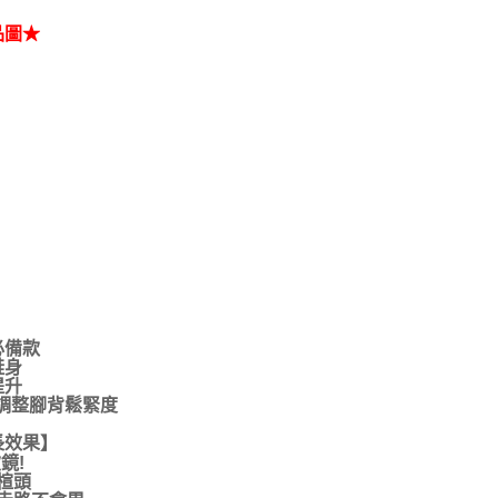
品圖★
必備款
鞋身
提升
調整腳背鬆緊度
長效果】
鏡!
楦頭