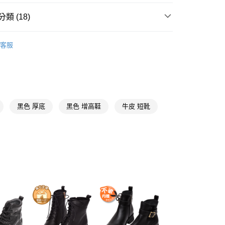
際商業銀行
中國信託商業銀行
天信用卡公司
類 (18)
y
【短靴、襪靴、長靴、雪靴】
客服
推薦
分期
你分期使用說明】
【全真皮鞋款系列】
享後付
由台灣大哥大提供，台灣大哥大用戶可立即使用無須另外申請。
式選擇「大哥付你分期」，訂單成立後會自動跳轉到大哥付的交易
黑色
黑色 厚底
黑色 增高鞋
牛皮 短靴
證手機門號後，選擇欲分期的期數、繳款截止日，確認付款後即
FTEE先享後付」】
。
先享後付是「在收到商品之後才付款」的支付方式。 讓您購物簡單
短靴
准額度、可分期數及費用金額請依後續交易確認頁面所載為準。
心！
立30分鐘內，如未前往確認交易或遇審核未通過，訂單將自動取
中跟5.6-8公分
：不需註冊會員、不需綁卡、不需儲值。
「轉專審核」未通過狀況，表示未達大哥付你分期系統評分，恕
：只要手機號碼，簡訊認證，即可結帳。
貨專區
評估內容。
：先確認商品／服務後，再付款。
式說明】
取貨
🔥激瘦厚底系列
項不併入電信帳單，「大哥付你分期」於每月結算日後寄送繳費提
EE先享後付」結帳流程】
00，滿NT$999(含以上)免運費
方式選擇「AFTEE先享後付」後，將跳轉至「AFTEE先享後
★全新柔軟體驗高訂真皮靴
訊連結打開帳單後，可選擇「超商條碼／台灣大直營門市／銀行轉
頁面，進行簡訊認證並確認金額後，即可完成結帳。
付／iPASS MONEY」等通路繳費。
家取貨
成立數日內，您將收到繳費通知簡訊。
真皮靴
費通知簡訊後14天內，點擊此簡訊中的連結，可透過四大超商
00，滿NT$999(含以上)免運費
項】
網路銀行／等多元方式進行付款，方視為交易完成。
埃及腳
係由「台灣大哥大股份有限公司」（以下簡稱本公司）所提供，讓