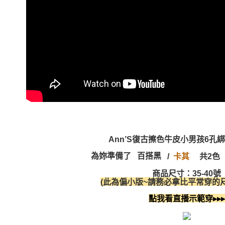
Ann’S復古擦色牛皮小男孩6孔
為妳準備了 百搭黑
/
共2色
卡其
商品尺寸：35-40號
(此為偏小版~請務必拿比平常穿的尺
點我看直播示範穿▸▸▸