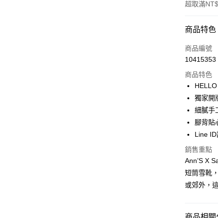
超取滿NT$
付款方式
商品特色
信用卡一
商品編號
10415353
信用卡分
商品特色
3 期 
HELLO
6 期 
合作金
獨家開
華南商
細膩手
合作金
購物金
上海商
華南商
腳背貼
國泰世
超商取貨
上海商
Line 
臺灣中
國泰世
匯豐（
LINE Pay
銷售重點
臺灣中
聯邦商
Ann’S X
匯豐（
Apple Pay
元大商
聯邦商
短筒雪靴，
玉山商
元大商
街口支付
或郊外，
台新國
玉山商
台灣樂
台新國
悠遊付
台灣樂
商品相關分