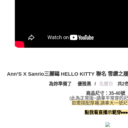
Ann’S X Sanrio三麗鷗 HELLO KITTY 聯名
雪鑽之
為妳準備了
優雅黑
/
名媛白
共2
商品尺寸：35-40號
(此為正常版~請拿平常穿的尺
如需搭配厚襪,請拿大一號尺
點我看直播示範穿▸▸▸