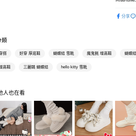
Google Pa
三麗鷗San
全支付
分享
人氣商品
大哥付你
流行女鞋
相關說明
【大哥付
分類
本周新品
AFTEE先
1.本服務
2.付款方
相關說明
流行女鞋
穿搭
好穿 厚底鞋
蝴蝶結 雪靴
魔鬼氈 增高鞋
蝴蝶結
流程，驗
【關於「A
ATM付款
完成交易
AFTEE
流行女鞋
3.實際核
便利好安
 增高鞋
三麗鷗 蝴蝶結
hello kitty 雪靴
4.訂單成
選顏色
１．簡單
消。如遇
２．便利
運送方式
選款式
無法說明
３．安心
【繳款方
全家付款
選跟高
其他人也在看
1.分期款
【「AFT
醒簡訊。
每筆NT$1
１．於結帳
不用等現
2.透過簡
付」結帳
帳／街口支
付款後全
２．訂單
選機能
３．收到繳
每筆NT$1
【注意事
／ATM／
選機能
1.本服務
※ 請注意
萊爾富付
用戶於交
選場合
絡購買商品
款買賣價