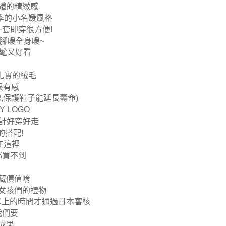
整體的精緻感
季的小名媛風格
一套即穿很方便!
C腳暖全身暖~
時髦又好看
扎實的絨毛
很有感
,保護鞋子能延長壽命)
 LOGO
設計好穿好走
搭配!
在這裡
都買不到
藏價值唷
女孩們的禮物
以上的時間才通過日本審核
我們要
成果