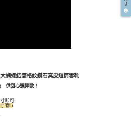
寸
履大蝴蝶結菱格紋鑽石真皮短筒雪靴
色 供甜心選擇歐！
寸即可!
寸
唷!!)