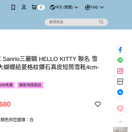
0
中文 (繁體)
TWD
 X Sanrio三麗鷗 HELLO KITTY 聯名 雪
大蝴蝶結菱格紋鑽石真皮短筒雪靴4cm-
999免運
國家/地區配送
680
下顏色供您選擇：白