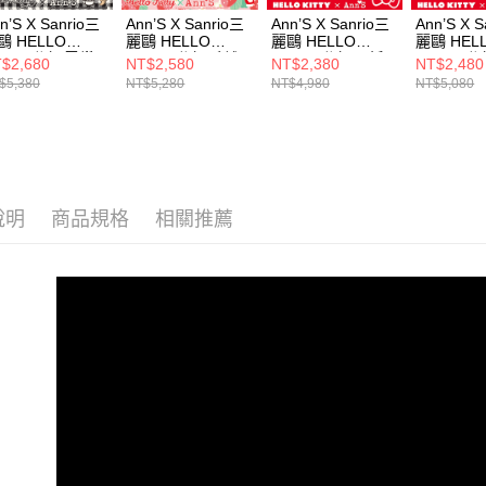
先享後付
每筆NT$1
選款式
2.基於同
※ 交易是
n’S X Sanrio三
Ann’S X Sanrio三
Ann’S X Sanrio三
Ann’S X 
資料（包
鷗 HELLO
麗鷗 HELLO
麗鷗 HELLO
麗鷗 HEL
是否繳費成
付款後萊
選款式
用，由本
ITTY 聯名 雪鑽
KITTY 聯名 毛絨
KITTY 聯名 可拆
KITTY 
付客戶支
$2,680
NT$2,580
NT$2,380
NT$2,480
每筆NT$1
履大蝴蝶結菱格
絨可拆後帶2way麂
蝴蝶結 胖胖圓頭穆
的柔軟真皮
3.完整用
$5,380
NT$5,280
NT$4,980
NT$5,080
選腳型
鑽石真皮短筒雪
皮真皮厚底穆勒雪
勒鞋4cm-白
蝶結珍珠
【注意事
4cm-黑
靴4cm-米白
娃鞋3cm-
7-11付款
１．透過由
選材質
交易，需
每筆NT$1
求債權轉
選材質
２．關於
付款後7-1
選材質
https://aft
每筆NT$1
說明
商品規格
相關推薦
３．未成
海外港澳
「AFTE
宅配
任。
選款式
４．使用「
每筆NT$1
即時審查
本月主題
結果請求
國家/地區
５．嚴禁
選款式
形，恩沛
國家/地區
動。