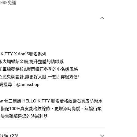
999免運
次付款
期付款
0 利率 每期
NT$893
21家銀行
 KITTY X Ann'S聯名系列
0 利率 每期
NT$446
21家銀行
庫商業銀行
第一商業銀行
版大蝴蝶結金屬,提升整體的精緻感
業銀行
彰化商業銀行
工車線菱格紋&爆閃鑽石冬季的小名媛風格
庫商業銀行
第一商業銀行
業儲蓄銀行
台北富邦商業銀行
業銀行
彰化商業銀行
心魔鬼氈設計,能更好入腳,一套即穿很方便!
華商業銀行
兆豐國際商業銀行
付款
業儲蓄銀行
台北富邦商業銀行
ID請搜尋：@annsshop
小企業銀行
台中商業銀行
華商業銀行
兆豐國際商業銀行
台灣）商業銀行
華泰商業銀行
小企業銀行
台中商業銀行
業銀行
遠東國際商業銀行
 Sanrio三麗鷗 HELLO KITTY 聯名菱格紋鑽石真皮防潑水
台灣）商業銀行
華泰商業銀行
業銀行
永豐商業銀行
業銀行
遠東國際商業銀行
搭配100%真皮菱格紋線條，更增添時尚感。無論街頭
業銀行
星展（台灣）商業銀行
業銀行
永豐商業銀行
這雙雪靴都是您的時尚利器
際商業銀行
中國信託商業銀行
業銀行
星展（台灣）商業銀行
天信用卡公司
際商業銀行
中國信託商業銀行
天信用卡公司
類 (23)