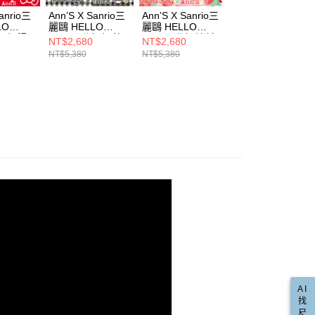
繳納相關費用。
00，滿NT$999(含以上)免運費
★全新柔軟體驗高訂真皮靴
意付款使用「大哥付你分期」之契約關係目的，商店將以您的個人
否成功請以「AFTEE先享後付 」之結帳頁面顯示為準，若有關於
Sanrio三
Ann’S X Sanrio三
Ann’S X Sanrio三
Ann’S X Sanrio三
含姓名、電話或地址）提供予台灣大哥大進項蒐集、處理及利
LO
麗鷗 HELLO
麗鷗 HELLO
麗鷗 HELLO
功／繳費後需取消欲退款等相關疑問，請聯繫「AFTEE先享後
爾富取貨
真皮靴
公司與您本人進行分期帳單所需資料之確認、核對及更正。
聯名 沉浸
KITTY 聯名 奶茶
KITTY 聯名 波希
KITTY聯名大蝴蝶
援中心」
https://netprotections.freshdesk.com/support/home
NT$2,680
NT$2,680
NT$2,180
00，滿NT$999(含以上)免運費
 後跟蝴
泰迪絨毛綁帶厚底
翻毛多穿防潑水鍍
結兩穿尖頭穆勒跟
戶服務條款，請詳閱以下連結：
https://oppay.tw/userRule
NT$5,380
NT$5,380
NT$4,380
埃及腳
瑪莉珍娃
雪靴4cm-杏
膜麂皮短筒雪靴(附
鞋-米白
項】
白
兩種鞋帶)4cm-沙
取貨
恩沛科技股份有限公司提供之「AFTEE先享後付」服務完成之
真皮
色
依本服務之必要範圍內提供個人資料，並將交易相關給付款項請
00，滿NT$999(含以上)免運費
讓予恩沛科技股份有限公司。
水鑽│珍珠│蕾絲
個人資料處理事宜，請瀏覽以下網址：
1取貨
毛毛系
ee.tw/terms/#terms3
00，滿NT$999(含以上)免運費
年的使用者請事先徵得法定代理人或監護人之同意方可使用
直送專區
E先享後付」，若未經同意申辦者引起之損失，本公司不負相關責
★時髦顯瘦短靴
AFTEE先享後付」時，將依據個別帳號之用戶狀況，依本公司
00，滿NT$999(含以上)免運費
核予不同之上限額度；若仍有額度不足之情形，本公司將視審查
推薦
🎀蝴蝶結專區
用戶進行身份認證。
配送(非順豐配送，勿填寫順豐智能櫃地址)
查看運費
一人註冊多個帳號或使用他人資訊註冊。若發現惡意使用之情
★低溫救星雪靴大軍
科技股份有限公司將有權停止該用戶之使用額度並採取法律行
配送(限中國大陸地區)
查看運費
AI
找
尺