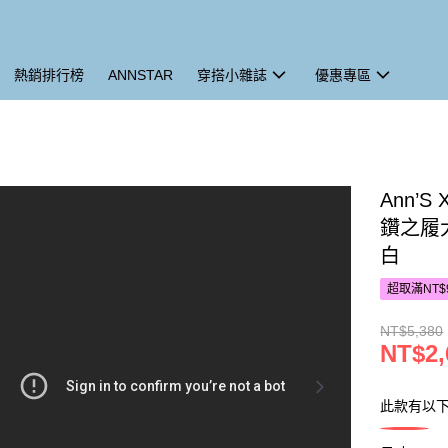
熱銷排行榜
ANNSTAR
穿搭小雜誌
優惠專區
Ann’S
鑽之履
白
超取滿NT$
NT$5,380
NT$2,
此款有以