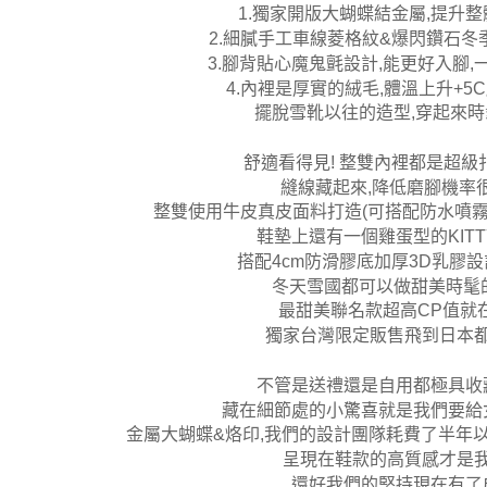
1.獨家開版大蝴蝶結金屬,提升
2.細膩手工車線菱格紋&爆閃鑽石冬
3.腳背貼心魔鬼氈設計,能更好入腳,
4.內裡是厚實的絨毛,體溫上升+5
擺脫雪靴以往的造型,穿起來
舒適看得見! 整雙內裡都是超級
縫線藏起來,降低磨腳機率
整雙使用牛皮真皮面料打造(可搭配防水噴霧
鞋墊上還有一個雞蛋型的KITTY
搭配4cm防滑膠底加厚3D乳膠
冬天雪國都可以做甜美時髦的
最甜美聯名款超高CP值就
獨家台灣限定販售飛到日本
不管是送禮還是自用都極具收
藏在細節處的小驚喜就是我們要給
金屬大蝴蝶&烙印,我們的設計團隊耗費了半年
呈現在鞋款的高質感才是
還好我們的堅持現在有了