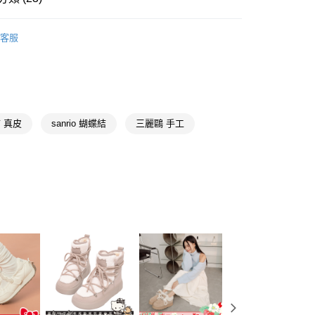
y
rio全系列
HELLO KITTY 聯名
客服
推薦
分期
【短靴、襪靴、長靴、雪靴】
你分期使用說明】
享後付
由台灣大哥大提供，台灣大哥大用戶可立即使用無須另外申請。
式選擇「大哥付你分期」，訂單成立後會自動跳轉到大哥付的交易
【全真皮鞋款系列】
 真皮
sanrio 蝴蝶結
三麗鷗 手工
證手機門號後，選擇欲分期的期數、繳款截止日，確認付款後即
FTEE先享後付」】
。
先享後付是「在收到商品之後才付款」的支付方式。 讓您購物簡單
【暖呼呼炸毛雪靴】
准額度、可分期數及費用金額請依後續交易確認頁面所載為準。
心！
立30分鐘內，如未前往確認交易或遇審核未通過，訂單將自動取
純白
：不需註冊會員、不需綁卡、不需儲值。
「轉專審核」未通過狀況，表示未達大哥付你分期系統評分，恕
：只要手機號碼，簡訊認證，即可結帳。
雪靴
評估內容。
：先確認商品／服務後，再付款。
式說明】
取貨
低跟3-5.5公分
項不併入電信帳單，「大哥付你分期」於每月結算日後寄送繳費提
EE先享後付」結帳流程】
00，滿NT$999(含以上)免運費
方式選擇「AFTEE先享後付」後，將跳轉至「AFTEE先享後
貨專區
訊連結打開帳單後，可選擇「超商條碼／台灣大直營門市／銀行轉
頁面，進行簡訊認證並確認金額後，即可完成結帳。
付／iPASS MONEY」等通路繳費。
家取貨
成立數日內，您將收到繳費通知簡訊。
🔥激瘦厚底系列
費通知簡訊後14天內，點擊此簡訊中的連結，可透過四大超商
00，滿NT$999(含以上)免運費
項】
網路銀行／等多元方式進行付款，方視為交易完成。
㊙V曲線美腿神器
係由「台灣大哥大股份有限公司」（以下簡稱本公司）所提供，讓
：結帳手續完成當下不需立刻繳費，但若您需要取消訂單，請聯
款取貨
易時，得透過本服務購買商品或服務，並由商店將買賣／分期付
雪地好朋友
的店家。未經商家同意取消之訂單仍視為有效，需透過AFTEE
金債權讓與本公司後，依約使用本公司帳單繳交帳款。