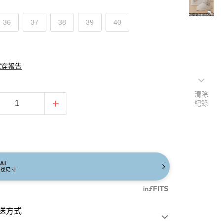
36
37
38
39
40
試穿報告
清除
紀錄
AI
找尺寸
送方式