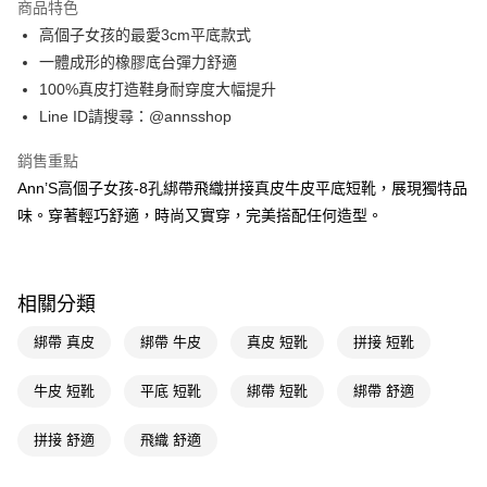
商品特色
6 期 0 利率 每期
NT$496
21家銀行
合作金庫商業銀行
第一商業銀行
高個子女孩的最愛3cm平底款式
華南商業銀行
彰化商業銀行
合作金庫商業銀行
第一商業銀行
購物金
一體成形的橡膠底台彈力舒適
上海商業儲蓄銀行
台北富邦商業銀行
華南商業銀行
彰化商業銀行
國泰世華商業銀行
兆豐國際商業銀行
100%真皮打造鞋身耐穿度大幅提升
超商取貨付款
上海商業儲蓄銀行
台北富邦商業銀行
臺灣中小企業銀行
台中商業銀行
Line ID請搜尋：@annsshop
國泰世華商業銀行
兆豐國際商業銀行
匯豐（台灣）商業銀行
華泰商業銀行
LINE Pay
臺灣中小企業銀行
台中商業銀行
聯邦商業銀行
遠東國際商業銀行
銷售重點
匯豐（台灣）商業銀行
華泰商業銀行
Apple Pay
元大商業銀行
永豐商業銀行
Ann’S高個子女孩-8孔綁帶飛織拼接真皮牛皮平底短靴，展現獨特品
聯邦商業銀行
遠東國際商業銀行
玉山商業銀行
星展（台灣）商業銀行
元大商業銀行
永豐商業銀行
味。穿著輕巧舒適，時尚又實穿，完美搭配任何造型。
街口支付
台新國際商業銀行
中國信託商業銀行
玉山商業銀行
星展（台灣）商業銀行
台灣樂天信用卡公司
台新國際商業銀行
中國信託商業銀行
悠遊付
台灣樂天信用卡公司
Google Pay
相關分類
全支付
綁帶 真皮
綁帶 牛皮
真皮 短靴
拼接 短靴
大哥付你分期
牛皮 短靴
平底 短靴
綁帶 短靴
綁帶 舒適
相關說明
【大哥付你分期使用說明】
拼接 舒適
飛織 舒適
AFTEE先享後付
1.本服務由台灣大哥大提供，台灣大哥大用戶可立即使用無須另外申請。
2.付款方式選擇「大哥付你分期」，訂單成立後會自動跳轉到大哥付的交易
相關說明