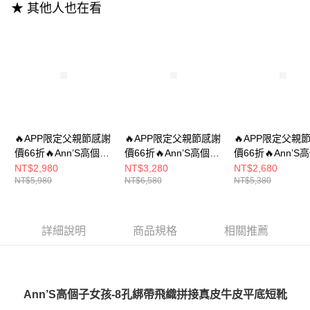
流程，驗證手機門號後，選擇欲分期的期數、繳款截止日，確認付款後即完
★ 其他人也在看
【關於「AFTEE先享後付」】
成交易。
ATM付款
AFTEE先享後付是「在收到商品之後才付款」的支付方式。 讓您購物簡單
3.實際核准額度、可分期數及費用金額請依後續交易確認頁面所載為準。
便利好安心！
4.訂單成立30分鐘內，如未前往確認交易或遇審核未通過，訂單將自動取
１．簡單：不需註冊會員、不需綁卡、不需儲值。
運送方式
消。如遇「轉專審核」未通過狀況，表示未達大哥付你分期系統評分，恕無
２．便利：只要手機號碼，簡訊認證，即可結帳。
法說明評估內容。
３．安心：先確認商品／服務後，再付款。
全家付款取貨
【繳款方式說明】
1.分期款項不併入電信帳單，「大哥付你分期」於每月結算日後寄送繳費提
每筆NT$100，滿NT$999(含以上)免運費
【「AFTEE先享後付」結帳流程】
醒簡訊。
１．於結帳方式選擇「AFTEE先享後付」後，將跳轉至「AFTEE先享後付」
2.透過簡訊連結打開帳單後，可選擇「超商條碼／台灣大直營門市／銀行轉
付款後全家取貨
結帳頁面，進行簡訊認證並確認金額後，即可完成結帳。
帳／街口支付／iPASS MONEY」等通路繳費。
２．訂單成立數日內，您將收到繳費通知簡訊。
每筆NT$100，滿NT$999(含以上)免運費
🔥APP限定父親節感謝
🔥APP限定父親節感謝
🔥APP限定父親
３．收到繳費通知簡訊後14天內，點擊此簡訊中的連結，可透過四大超商／
【注意事項】
價66折🔥Ann’S高個子
價66折🔥Ann’S高個子
價66折🔥Ann’S
ATM／網路銀行／等多元方式進行付款，方視為交易完成。
萊爾富付款取貨
1.本服務係由「台灣大哥大股份有限公司」（以下簡稱本公司）所提供，讓
女孩-8孔綁帶飛織拼接
女孩-側邊毛料鬆緊釦
女孩-真皮拼接針
NT$2,980
NT$3,280
NT$2,680
※ 請注意：結帳手續完成當下不需立刻繳費，但若您需要取消訂單，請聯絡
用戶於交易時，得透過本服務購買商品或服務，並由商店將買賣／分期付款
每筆NT$100，滿NT$999(含以上)免運費
NT$5,980
NT$6,580
NT$5,380
購買商品的店家。未經商家同意取消之訂單仍視為有效，需透過AFTEE先享
真皮牛皮平底短靴
帶頂級牛皮真皮平底短
織 切爾西平底短
買賣價金債權讓與本公司後，依約使用本公司帳單繳交帳款。
後付繳納相關費用。
3cm-黑
靴3cm-杏
3cm-咖
2.基於同意付款使用「大哥付你分期」之契約關係目的，商店將以您的個人
付款後萊爾富取貨
※ 交易是否成功請以「AFTEE先享後付 」之結帳頁面顯示為準，若有關於
資料（包含姓名、電話或地址）提供予台灣大哥大進項蒐集、處理及利用，
是否繳費成功／繳費後需取消欲退款等相關疑問，請聯繫「AFTEE先享後付
每筆NT$100，滿NT$999(含以上)免運費
由本公司與您本人進行分期帳單所需資料之確認、核對及更正。
詳細說明
商品規格
相關推薦
客戶支援中心」
https://netprotections.freshdesk.com/support/home
3.完整用戶服務條款，請詳閱以下連結：
https://oppay.tw/userRule
7-11付款取貨
【注意事項】
１．透過由恩沛科技股份有限公司提供之「AFTEE先享後付」服務完成之交
每筆NT$100，滿NT$999(含以上)免運費
易，需依本服務之必要範圍內提供個人資料，並將交易相關給付款項請求債
權轉讓予恩沛科技股份有限公司。
Ann’S高個子女孩-8孔綁帶飛織拼接真皮牛皮平底短靴
付款後7-11取貨
２．關於個人資料處理事宜，請瀏覽以下網址：