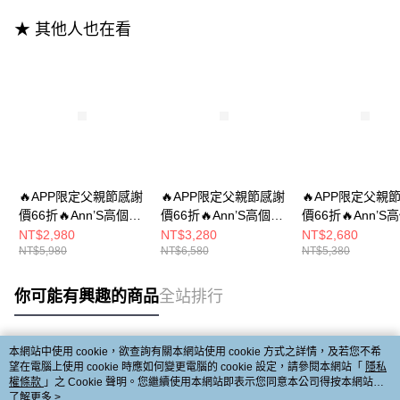
★ 其他人也在看
🔥APP限定父親節感謝
🔥APP限定父親節感謝
🔥APP限定父親
價66折🔥Ann’S高個子
價66折🔥Ann’S高個子
價66折🔥Ann’S
女孩-8孔綁帶飛織拼接
女孩-側邊毛料鬆緊釦
女孩-真皮拼接針
NT$2,980
NT$3,280
NT$2,680
NT$5,980
NT$6,580
NT$5,380
真皮牛皮平底短靴
帶頂級牛皮真皮平底短
織 切爾西平底短
3cm-黑
靴3cm-杏
3cm-咖
你可能有興趣的商品
全站排行
本網站中使用 cookie，欲查詢有關本網站使用 cookie 方式之詳情，及若您不希
熱門標籤
望在電腦上使用 cookie 時應如何變更電腦的 cookie 設定，請參閱本網站「
隱私
權條款
」之 Cookie 聲明。您繼續使用本網站即表示您同意本公司得按本網站使
用條款之 Cookie 聲明使用 cookie。
了解更多 >