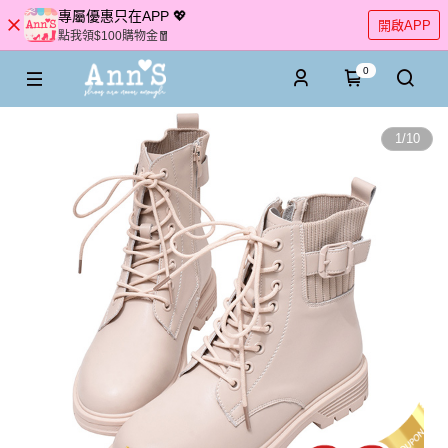
專屬優惠只在APP 💖
開啟APP
點我領$100購物金🧧
0
1
/
10