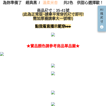
每筆NT$100，滿NT$999(含以上)免運費
為妳準備了 經典黑 /
共2色 供甜心選擇歐！
溫柔米杏
https://aftee.tw/terms/#terms3
３．未成年的使用者請事先徵得法定代理人或監護人之同意方可使用
AI
宅配
商品尺寸：35-41號
「AFTEE先享後付」，若未經同意申辦者引起之損失，本公司不負相關責
找
(此為正常版~請拿平常穿的尺寸即可!
任。
每筆NT$100，滿NT$999(含以上)免運費
尺
需加厚襪請拿大一號唷!)
４．使用「AFTEE先享後付」時，將依據個別帳號之用戶狀況，依本公司即
寸
時審查核予不同之上限額度；若仍有額度不足之情形，本公司將視審查結果
國家/地區配送(非順豐配送，勿填寫順豐智能櫃地址)
查看運費
點我看直播示範穿▸▸▸
請求用戶進行身份認證。
５．嚴禁一人註冊多個帳號或使用他人資訊註冊。若發現惡意使用之情形，
國家/地區配送(限中國大陸地區)
查看運費
恩沛科技股份有限公司將有權停止該用戶之使用額度並採取法律行動。
★實品顏色請參考商品單品圖★