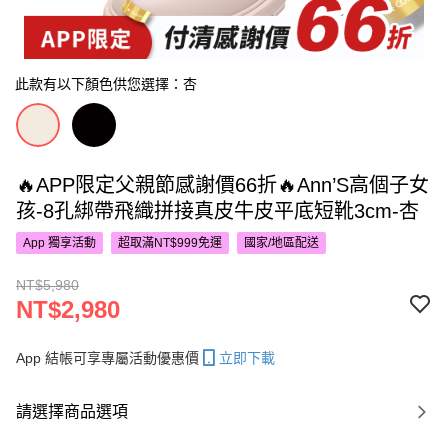
此款有以下顏色供您選擇：杏
🔥APP限定父親節感謝價66折🔥Ann’S高個子女
孩-8孔綁帶飛織拼接真皮牛皮平底短靴3cm-杏
App 獨享活動
超取滿NT$999免運
國家/地區配送
NT$5,980
NT$2,980
App 結帳可享專屬活動優惠價
立即下載
請選擇商品選項