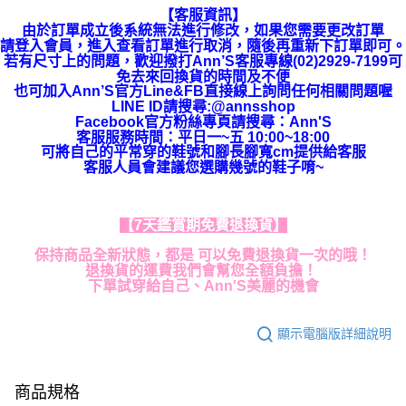
【客服資訊】
由於訂單成立後系統無法進行修改，如果您需要更改訂單
請登入會員，進入查看訂單進行取消，隨後再重新下訂單即可。
若有尺寸上的問題，歡迎撥打Ann’S客服專線(02)2929-7199可
免去來回換貨的時間及不便
也可加入Ann’S官方Line&FB直接線上詢問任何相關問題喔
LINE ID請搜尋:@annsshop
Facebook官方粉絲專頁請搜尋：Ann'S
客服服務時間：平日一~五 10:00~18:00
可將自己的平常穿的鞋號和腳長腳寬cm提供給客服
客服人員會建議您選購幾號的鞋子唷~
【7天鑑賞期免費退換貨】
保持商品全新狀態，都是 可以免費退換貨一次的哦！
退換貨的運費我們會幫您全額負擔！
下單試穿給自己、Ann'S美麗的機會
顯示電腦版詳細說明
商品規格