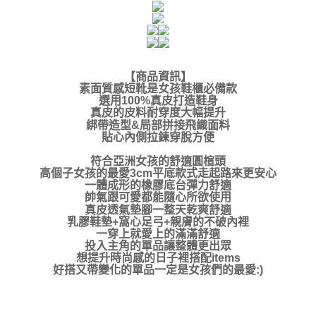
【商品資訊
】
素面質感短靴是女孩鞋櫃必備款
選用100%真皮打造鞋身
真皮的皮料耐穿度大幅提升
綁帶造型&局部拼接飛織面料
貼心內側拉鍊穿脫方便
符合亞洲女孩的舒適圓楦頭
高個子女孩的最愛3cm平底款式走起路來更安心
一體成形的橡膠底台彈力舒適
帥氣跟可愛都能隨心所欲使用
真皮透氣墊腳一整天乾爽舒適
乳膠鞋墊+窩心足弓+親膚的不破內裡
一穿上就愛上的滿滿舒適
投入主角的單品讓整體更出眾
想提升時尚感的日子裡搭配items
好搭又帶變化的單品一定是女孩們的最愛:)