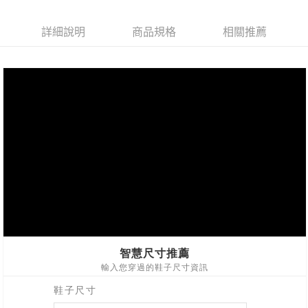
１．透過由恩沛科技股份有限公司提供之「AFTEE先享後付」服務完成之交
每筆NT$100，滿NT$999(含以上)免運費
易，需依本服務之必要範圍內提供個人資料，並將交易相關給付款項請求債
權轉讓予恩沛科技股份有限公司。
付款後7-11取貨
詳細說明
商品規格
相關推薦
２．關於個人資料處理事宜，請瀏覽以下網址：
每筆NT$100，滿NT$999(含以上)免運費
https://aftee.tw/terms/#terms3
３．未成年的使用者請事先徵得法定代理人或監護人之同意方可使用
宅配
「AFTEE先享後付」，若未經同意申辦者引起之損失，本公司不負相關責
任。
每筆NT$100，滿NT$999(含以上)免運費
４．使用「AFTEE先享後付」時，將依據個別帳號之用戶狀況，依本公司即
時審查核予不同之上限額度；若仍有額度不足之情形，本公司將視審查結果
國家/地區配送(非順豐配送，勿填寫順豐智能櫃地址)
查看運費
請求用戶進行身份認證。
５．嚴禁一人註冊多個帳號或使用他人資訊註冊。若發現惡意使用之情形，
國家/地區配送(限中國大陸地區)
查看運費
恩沛科技股份有限公司將有權停止該用戶之使用額度並採取法律行動。