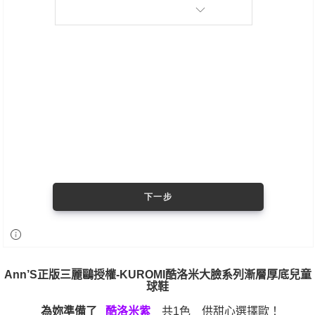
Ann’S正版三麗鷗授權-
KUROMI酷洛米大臉系列漸層厚底兒童
球鞋
為妳準備了
共1色 供甜心選擇歐！
酷洛米紫