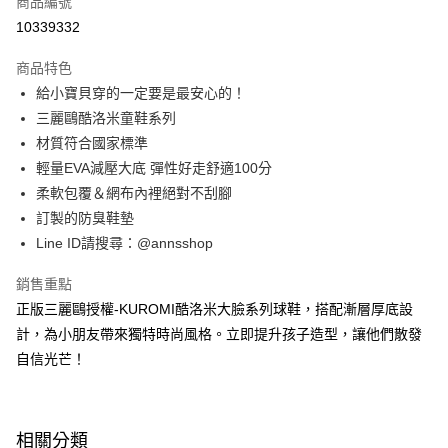
商品編號
信用卡分期付款
10339332
3 期 0 利率 每期
NT$360
21家銀行
商品特色
6 期 0 利率 每期
NT$180
21家銀行
合作金庫商業銀行
第一商業銀行
給小寶貝穿的一定要是最安心的！
華南商業銀行
彰化商業銀行
合作金庫商業銀行
第一商業銀行
購物金
三麗鷗酷洛米童鞋系列
上海商業儲蓄銀行
台北富邦商業銀行
華南商業銀行
彰化商業銀行
國泰世華商業銀行
兆豐國際商業銀行
材質符合國家標準
超商取貨付款
上海商業儲蓄銀行
台北富邦商業銀行
臺灣中小企業銀行
台中商業銀行
輕量EVA減壓大底 彈性好走舒適100分
國泰世華商業銀行
兆豐國際商業銀行
匯豐（台灣）商業銀行
華泰商業銀行
LINE Pay
臺灣中小企業銀行
台中商業銀行
柔軟包覆＆網布內裡絕對不刮腳
聯邦商業銀行
遠東國際商業銀行
匯豐（台灣）商業銀行
華泰商業銀行
訂製的防臭鞋墊
Apple Pay
元大商業銀行
永豐商業銀行
聯邦商業銀行
遠東國際商業銀行
Line ID請搜尋：@annsshop
玉山商業銀行
星展（台灣）商業銀行
元大商業銀行
永豐商業銀行
街口支付
台新國際商業銀行
中國信託商業銀行
玉山商業銀行
星展（台灣）商業銀行
銷售重點
台灣樂天信用卡公司
台新國際商業銀行
中國信託商業銀行
悠遊付
正版三麗鷗授權-KUROMI酷洛米大臉系列球鞋，搭配漸層厚底設
台灣樂天信用卡公司
計，為小朋友帶來獨特時尚風格。立即提升孩子造型，讓他們散發
Google Pay
自信光芒！
全支付
大哥付你分期
相關說明
相關分類