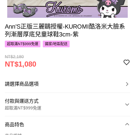
Ann’S正版三麗鷗授權-KUROMI酷洛米大臉系
列漸層厚底兒童球鞋3cm-紫
超取滿NT$999免運
國家/地區配送
NT$2,180
NT$1,080
請選擇商品選項
付款與運送方式
超取滿NT$999免運
付款方式
商品特色
信用卡一次付款