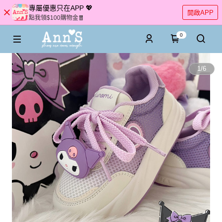
專屬優惠只在APP 💖
開啟APP
點我領$100購物金🧧
0
1
/
6