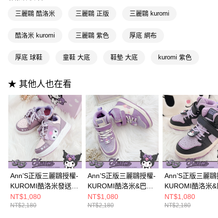
【大哥付你分期使用說明】
AFTEE先享後付
1.本服務由台灣大哥大提供，台灣大哥大用戶可立即使用無須另外申請。
三麗鷗 酷洛米
三麗鷗 正版
三麗鷗 kuromi
2.付款方式選擇「大哥付你分期」，訂單成立後會自動跳轉到大哥付的交易
相關說明
流程，驗證手機門號後，選擇欲分期的期數、繳款截止日，確認付款後即完
【關於「AFTEE先享後付」】
酷洛米 kuromi
三麗鷗 紫色
厚底 網布
成交易。
ATM付款
AFTEE先享後付是「在收到商品之後才付款」的支付方式。 讓您購物簡單
3.實際核准額度、可分期數及費用金額請依後續交易確認頁面所載為準。
便利好安心！
4.訂單成立30分鐘內，如未前往確認交易或遇審核未通過，訂單將自動取
厚底 球鞋
童鞋 大底
鞋墊 大底
kuromi 紫色
１．簡單：不需註冊會員、不需綁卡、不需儲值。
運送方式
消。如遇「轉專審核」未通過狀況，表示未達大哥付你分期系統評分，恕無
２．便利：只要手機號碼，簡訊認證，即可結帳。
法說明評估內容。
３．安心：先確認商品／服務後，再付款。
全家付款取貨
★ 其他人也在看
【繳款方式說明】
1.分期款項不併入電信帳單，「大哥付你分期」於每月結算日後寄送繳費提
每筆NT$100，滿NT$999(含以上)免運費
【「AFTEE先享後付」結帳流程】
醒簡訊。
１．於結帳方式選擇「AFTEE先享後付」後，將跳轉至「AFTEE先享後付」
2.透過簡訊連結打開帳單後，可選擇「超商條碼／台灣大直營門市／銀行轉
付款後全家取貨
結帳頁面，進行簡訊認證並確認金額後，即可完成結帳。
帳／街口支付／iPASS MONEY」等通路繳費。
２．訂單成立數日內，您將收到繳費通知簡訊。
每筆NT$100，滿NT$999(含以上)免運費
３．收到繳費通知簡訊後14天內，點擊此簡訊中的連結，可透過四大超商／
【注意事項】
ATM／網路銀行／等多元方式進行付款，方視為交易完成。
萊爾富付款取貨
1.本服務係由「台灣大哥大股份有限公司」（以下簡稱本公司）所提供，讓
※ 請注意：結帳手續完成當下不需立刻繳費，但若您需要取消訂單，請聯絡
用戶於交易時，得透過本服務購買商品或服務，並由商店將買賣／分期付款
每筆NT$100，滿NT$999(含以上)免運費
購買商品的店家。未經商家同意取消之訂單仍視為有效，需透過AFTEE先享
買賣價金債權讓與本公司後，依約使用本公司帳單繳交帳款。
後付繳納相關費用。
2.基於同意付款使用「大哥付你分期」之契約關係目的，商店將以您的個人
付款後萊爾富取貨
※ 交易是否成功請以「AFTEE先享後付 」之結帳頁面顯示為準，若有關於
Ann’S正版三麗鷗授權-
Ann’S正版三麗鷗授權-
Ann’S正版三麗鷗
資料（包含姓名、電話或地址）提供予台灣大哥大進項蒐集、處理及利用，
是否繳費成功／繳費後需取消欲退款等相關疑問，請聯繫「AFTEE先享後付
KUROMI酷洛米發送愛
KUROMI酷洛米&巴庫
KUROMI酷洛米
每筆NT$100，滿NT$999(含以上)免運費
由本公司與您本人進行分期帳單所需資料之確認、核對及更正。
客戶支援中心」
https://netprotections.freshdesk.com/support/home
心厚底兒童球鞋3cm-
雙色護踝高筒童鞋
雙色護踝高筒童
NT$1,080
NT$1,080
NT$1,080
3.完整用戶服務條款，請詳閱以下連結：
https://oppay.tw/userRule
NT$2,180
NT$2,180
NT$2,180
7-11付款取貨
紫
3cm-白
3cm-黑
【注意事項】