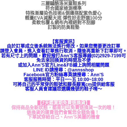
三麗鷗酷洛米童鞋系列
符合國家檢測標準
特殊漸層染色技術&側邊搭配紫色愛心
輕量EVA減壓大底 彈性好走舒適100分
柔軟包覆＆網布內裡絕對不刮腳
訂製的防臭鞋墊
【客服資訊】
由於訂單成立後系統無法進行修改，如果您需要更改訂單
請登入會員，進入查看訂單進行取消，隨後再重新下訂單即可。
若有尺寸上的問題，歡迎撥打Ann’S客服專線(02)2929-7199可
免去來回換貨的時間及不便
或加入Ann’S官方Line&FB線上詢問相關問題
LINE ID請搜尋
：
@annsshop
Facebook官方粉絲專頁請搜尋：Ann'S
客服服務時間：平日一~五 10:00~18:00
可將自己的平常穿的鞋號和腳長腳寬cm提供給客服
客服人員會建議您選購幾號的鞋子唷～
【7天鑑賞期免費退換貨】
保持商品全新狀態，都是可以免費退換貨一次的哦！
退換貨的運費我們會幫您全額負擔！
下單試穿給自己、Ann'S美麗的機會