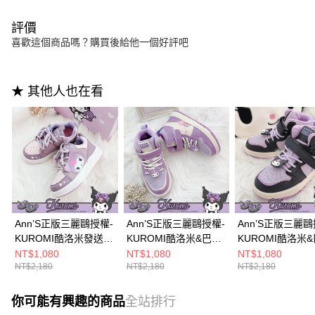
評價
喜歡這個商品嗎？購買後給他一個好評吧
★ 其他人也在看
Ann’S正版三麗鷗授權-
Ann’S正版三麗鷗授權-
Ann’S正版三麗鷗
KUROMI酷洛米發送愛
KUROMI酷洛米&巴庫
KUROMI酷洛米
心厚底兒童球鞋3cm-
雙色護踝高筒童鞋
雙色護踝高筒童
NT$1,080
NT$1,080
NT$1,080
NT$2,180
NT$2,180
NT$2,180
紫
3cm-白
3cm-黑
你可能有興趣的商品
全站排行