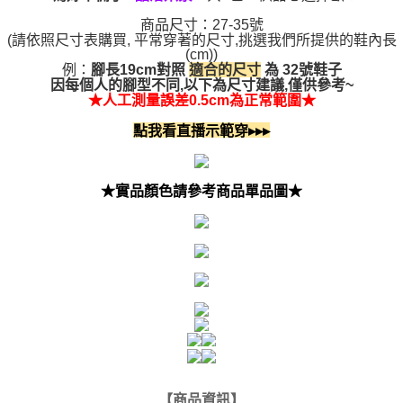
商品尺寸：27-35號
(請依照尺寸表購買, 平常穿著的尺寸,挑選我們所提供的鞋內長
(cm))
例：
適合的尺寸
為
腳長
19cm
對照
32號
鞋子
因每個人的腳型不同,以下為尺寸建議,僅供參考~
★人工測量誤差0.5cm為正常範圍★
點我看直播示範穿▸▸▸
★實品顏色請參考商品單品圖★
【商品資訊】