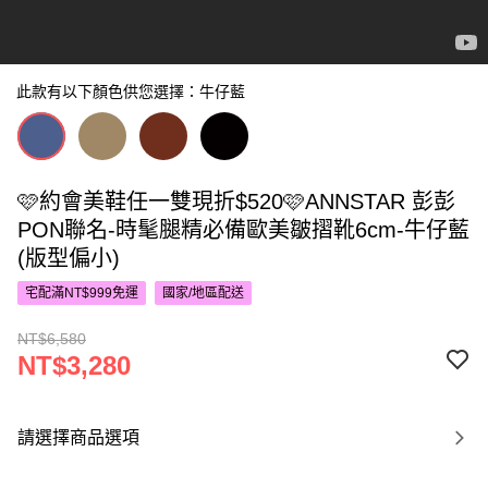
此款有以下顏色供您選擇：牛仔藍
🩷約會美鞋任一雙現折$520🩷ANNSTAR 彭彭
PON聯名-時髦腿精必備歐美皺摺靴6cm-牛仔藍
(版型偏小)
宅配滿NT$999免運
國家/地區配送
NT$6,580
NT$3,280
請選擇商品選項