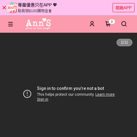
專屬優惠只在APP 💖
開啟APP
點我領$100購物金🧧
0
1
/
11