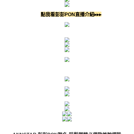
彭彭PON
點我看
直播介紹▸▸▸