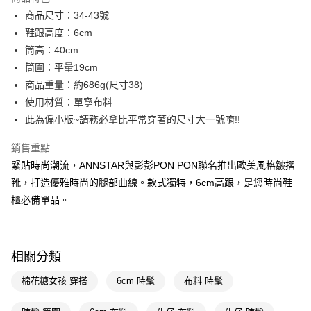
6 期 0 利率 每期
NT$546
21家銀行
合作金庫商業銀行
第一商業銀行
商品尺寸：34-43號
華南商業銀行
彰化商業銀行
合作金庫商業銀行
第一商業銀行
購物金
鞋跟高度：6cm
上海商業儲蓄銀行
台北富邦商業銀行
華南商業銀行
彰化商業銀行
國泰世華商業銀行
兆豐國際商業銀行
筒高：40cm
LINE Pay
上海商業儲蓄銀行
台北富邦商業銀行
臺灣中小企業銀行
台中商業銀行
筒圍：平量19cm
國泰世華商業銀行
兆豐國際商業銀行
匯豐（台灣）商業銀行
華泰商業銀行
Apple Pay
臺灣中小企業銀行
台中商業銀行
商品重量：約686g(尺寸38)
聯邦商業銀行
遠東國際商業銀行
匯豐（台灣）商業銀行
華泰商業銀行
使用材質：單寧布料
街口支付
元大商業銀行
永豐商業銀行
聯邦商業銀行
遠東國際商業銀行
此為偏小版~請務必拿比平常穿著的尺寸大一號唷!!
玉山商業銀行
星展（台灣）商業銀行
元大商業銀行
永豐商業銀行
悠遊付
台新國際商業銀行
中國信託商業銀行
玉山商業銀行
星展（台灣）商業銀行
銷售重點
台灣樂天信用卡公司
台新國際商業銀行
中國信託商業銀行
Google Pay
緊貼時尚潮流，ANNSTAR與彭彭PON PON聯名推出歐美風格皺摺
台灣樂天信用卡公司
靴，打造優雅時尚的腿部曲線。款式獨特，6cm高跟，是您時尚鞋
全支付
櫃必備單品。
大哥付你分期
相關說明
【大哥付你分期使用說明】
AFTEE先享後付
1.本服務由台灣大哥大提供，台灣大哥大用戶可立即使用無須另外申請。
相關分類
2.付款方式選擇「大哥付你分期」，訂單成立後會自動跳轉到大哥付的交易
相關說明
流程，驗證手機門號後，選擇欲分期的期數、繳款截止日，確認付款後即完
棉花糖女孩 穿搭
6cm 時髦
布料 時髦
【關於「AFTEE先享後付」】
成交易。
ATM付款
AFTEE先享後付是「在收到商品之後才付款」的支付方式。 讓您購物簡單
3.實際核准額度、可分期數及費用金額請依後續交易確認頁面所載為準。
便利好安心！