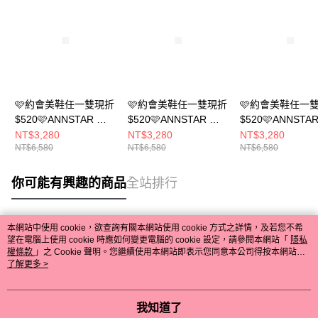
🩷約會美鞋任一雙現折
🩷約會美鞋任一雙現折
🩷約會美鞋任一
$520🩷ANNSTAR 彭
$520🩷ANNSTAR 彭
$520🩷ANNSTA
彭PON聯名-時髦腿精
彭PON聯名-時髦腿精
彭PON聯名-時髦
NT$3,280
NT$3,280
NT$3,280
NT$6,580
NT$6,580
NT$6,580
必備歐美皺摺靴6cm-
必備歐美皺摺靴6cm-
必備歐美皺摺靴6c
黑(版型偏小)
咖(版型偏小)
卡其(版型偏小)
你可能有興趣的商品
全站排行
本網站中使用 cookie，欲查詢有關本網站使用 cookie 方式之詳情，及若您不希
熱門標籤
望在電腦上使用 cookie 時應如何變更電腦的 cookie 設定，請參閱本網站「
隱私
權條款
」之 Cookie 聲明。您繼續使用本網站即表示您同意本公司得按本網站使
用條款之 Cookie 聲明使用 cookie。
了解更多 >
我知道了