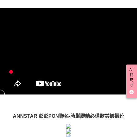
「AFTEE先享後付」，若未經同意申辦者引起之損失，本公司不負相關責
任。
４．使用「AFTEE先享後付」時，將依據個別帳號之用戶狀況，依本公司即
時審查核予不同之上限額度；若仍有額度不足之情形，本公司將視審查結果
請求用戶進行身份認證。
５．嚴禁一人註冊多個帳號或使用他人資訊註冊。若發現惡意使用之情形，
恩沛科技股份有限公司將有權停止該用戶之使用額度並採取法律行動。
AI
找
尺
寸
ANNSTAR 彭彭PON聯名-時髦腿精必備歐美皺摺靴