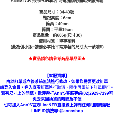
ANNSTAR 彭彭PON聯名-時髦腿精必備歐美皺摺靴
商品尺寸：34-43號
鞋跟高度：6cm
筒高：40cm
筒圍：平量19cm
商品重量：約686g(尺寸38)
使用材質：單寧布料
(此為偏小版~請務必拿比平常穿著的尺寸大一號唷!!)
★實品顏色請參考商品單品圖★
【客服資訊】
由於訂單成立後系統無法進行修改，如果您需要更改訂單
進行取消，隨後再重新下訂單即可。
請登入會員，進入查看訂單
若有尺寸上的問題，歡迎撥打Ann’S客服專線(02)2929-7199可
免去來回換貨的時間及不便
也可加入Ann’S官方Line&FB直接線上詢問任何相關問題喔
LINE ID請搜尋:@annsshop