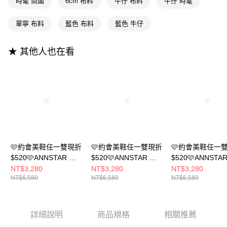
時髦 筒圍
6cm 布料
牛仔 布料
牛仔 時髦
4.訂單成立30分鐘內，如未前往確認交易或遇審核未通過，訂單將自動取
１．簡單：不需註冊會員、不需綁卡、不需儲值。
運送方式
消。如遇「轉專審核」未通過狀況，表示未達大哥付你分期系統評分，恕無
２．便利：只要手機號碼，簡訊認證，即可結帳。
法說明評估內容。
單寧 布料
藍色 布料
藍色 牛仔
３．安心：先確認商品／服務後，再付款。
宅配
【繳款方式說明】
1.分期款項不併入電信帳單，「大哥付你分期」於每月結算日後寄送繳費提
每筆NT$100，滿NT$999(含以上)免運費
【「AFTEE先享後付」結帳流程】
醒簡訊。
★ 其他人也在看
１．於結帳方式選擇「AFTEE先享後付」後，將跳轉至「AFTEE先享後付」
2.透過簡訊連結打開帳單後，可選擇「超商條碼／台灣大直營門市／銀行轉
國家/地區配送(非順豐配送，勿填寫順豐智能櫃地址)
查看運費
結帳頁面，進行簡訊認證並確認金額後，即可完成結帳。
帳／街口支付／iPASS MONEY」等通路繳費。
２．訂單成立數日內，您將收到繳費通知簡訊。
國家/地區配送(限中國大陸地區)
查看運費
３．收到繳費通知簡訊後14天內，點擊此簡訊中的連結，可透過四大超商／
【注意事項】
ATM／網路銀行／等多元方式進行付款，方視為交易完成。
1.本服務係由「台灣大哥大股份有限公司」（以下簡稱本公司）所提供，讓
※ 請注意：結帳手續完成當下不需立刻繳費，但若您需要取消訂單，請聯絡
用戶於交易時，得透過本服務購買商品或服務，並由商店將買賣／分期付款
購買商品的店家。未經商家同意取消之訂單仍視為有效，需透過AFTEE先享
買賣價金債權讓與本公司後，依約使用本公司帳單繳交帳款。
後付繳納相關費用。
2.基於同意付款使用「大哥付你分期」之契約關係目的，商店將以您的個人
※ 交易是否成功請以「AFTEE先享後付 」之結帳頁面顯示為準，若有關於
資料（包含姓名、電話或地址）提供予台灣大哥大進項蒐集、處理及利用，
是否繳費成功／繳費後需取消欲退款等相關疑問，請聯繫「AFTEE先享後付
由本公司與您本人進行分期帳單所需資料之確認、核對及更正。
客戶支援中心」
https://netprotections.freshdesk.com/support/home
🩷約會美鞋任一雙現折
🩷約會美鞋任一雙現折
🩷約會美鞋任一
3.完整用戶服務條款，請詳閱以下連結：
https://oppay.tw/userRule
$520🩷ANNSTAR 彭
$520🩷ANNSTAR 彭
$520🩷ANNSTA
【注意事項】
彭PON聯名-時髦腿精
彭PON聯名-時髦腿精
彭PON聯名-時髦
NT$3,280
NT$3,280
NT$3,280
１．透過由恩沛科技股份有限公司提供之「AFTEE先享後付」服務完成之交
NT$6,580
NT$6,580
NT$6,580
必備歐美皺摺靴6cm-
必備歐美皺摺靴6cm-
必備歐美皺摺靴6c
易，需依本服務之必要範圍內提供個人資料，並將交易相關給付款項請求債
黑(版型偏小)
咖(版型偏小)
卡其(版型偏小)
權轉讓予恩沛科技股份有限公司。
２．關於個人資料處理事宜，請瀏覽以下網址：
https://aftee.tw/terms/#terms3
詳細說明
商品規格
相關推薦
３．未成年的使用者請事先徵得法定代理人或監護人之同意方可使用