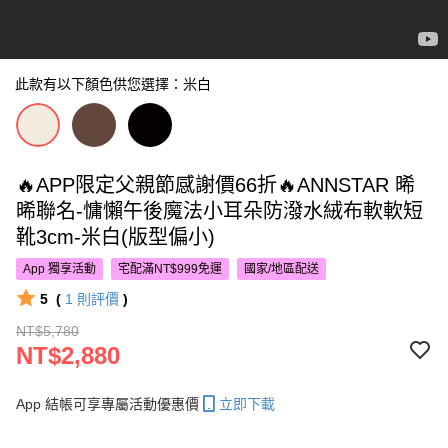
此款有以下顏色供您選擇：米白
🔥APP限定父親節感謝價66折🔥ANNSTAR 晞
晞聯名-慵懶午後魔法小耳朵防潑水絨布軟軟短
靴3cm-米白(版型偏小)
App 獨享活動
宅配滿NT$999免運
國家/地區配送
5
(
1
則評價
)
NT$5,780
NT$2,880
App 結帳可享專屬活動優惠價
立即下載