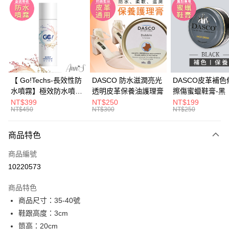
3 期 0 利率 每期
NT$960
21家銀行
6 期 0 利率 每期
NT$480
21家銀行
合作金庫商業銀行
第一商業銀行
華南商業銀行
彰化商業銀行
合作金庫商業銀行
第一商業銀行
購物金
上海商業儲蓄銀行
台北富邦商業銀行
華南商業銀行
彰化商業銀行
國泰世華商業銀行
兆豐國際商業銀行
LINE Pay
上海商業儲蓄銀行
台北富邦商業銀行
臺灣中小企業銀行
台中商業銀行
國泰世華商業銀行
兆豐國際商業銀行
【 Go!Techs-長效性防
DASCO 防水滋潤亮光
DASCO皮革補色
匯豐（台灣）商業銀行
華泰商業銀行
Apple Pay
臺灣中小企業銀行
台中商業銀行
水噴霧】極效防水噴霧
透明皮革保養油護理膏
擦傷蜜蠟鞋膏-黑
聯邦商業銀行
遠東國際商業銀行
匯豐（台灣）商業銀行
華泰商業銀行
280ml
NT$399
NT$250
NT$199
街口支付
元大商業銀行
永豐商業銀行
NT$450
NT$300
NT$250
聯邦商業銀行
遠東國際商業銀行
玉山商業銀行
星展（台灣）商業銀行
元大商業銀行
永豐商業銀行
悠遊付
台新國際商業銀行
中國信託商業銀行
玉山商業銀行
星展（台灣）商業銀行
商品特色
台灣樂天信用卡公司
台新國際商業銀行
中國信託商業銀行
Google Pay
商品編號
台灣樂天信用卡公司
全支付
10220573
大哥付你分期
商品特色
相關說明
商品尺寸：35-40號
【大哥付你分期使用說明】
鞋跟高度：3cm
AFTEE先享後付
1.本服務由台灣大哥大提供，台灣大哥大用戶可立即使用無須另外申請。
2.付款方式選擇「大哥付你分期」，訂單成立後會自動跳轉到大哥付的交易
筒高：20cm
相關說明