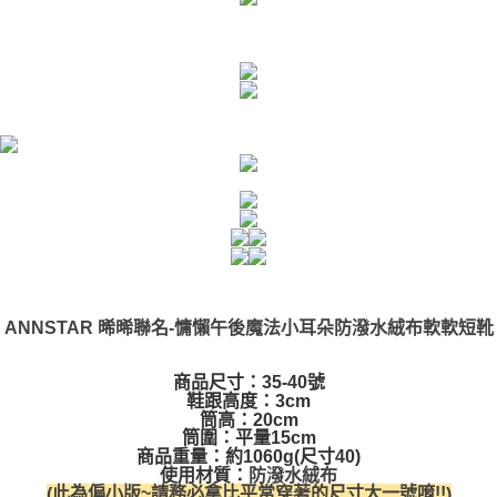
ANNSTAR 晞晞聯名-慵懶午後魔法小耳朵防潑水絨布軟軟短靴
商品尺寸：35-40號
鞋跟高度：3cm
筒高：20cm
筒圍：平量15cm
商品重量：約1060g(尺寸40)
使用材質：
防潑水絨布
此為偏小版~請務必拿比平常穿著的尺寸大一號
唷!!
(
)