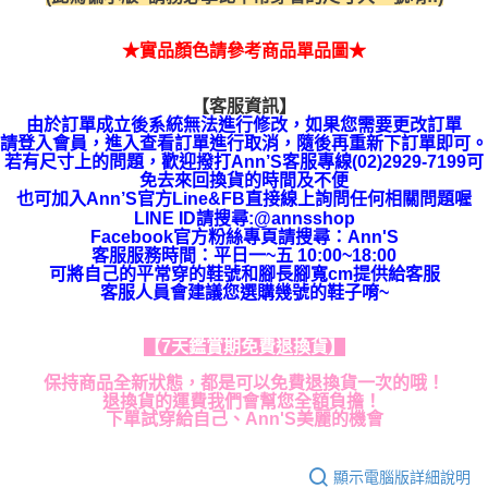
★實品顏色請參考商品單品圖★
【客服資訊】
由於訂單成立後系統無法進行修改，如果您需要更改訂單
請登入會員，進入查看訂單
進行取消，隨後再重新下訂單即可。
若有尺寸上的問題，歡迎撥打Ann’S客服專線(02)2929-7199可
免去來回換貨的時間及不便
也可加入Ann’S官方Line&FB直接線上詢問任何相關問題喔
LINE ID請搜尋:@annsshop
Facebook官方粉絲專頁請搜尋：Ann'S
客服服務時間：平日一~五 10:00~18:00
可將自己的平常穿的鞋號和腳長腳寬cm提供給客服
客服人員會建議您選購幾號的鞋子唷~
【7天鑑賞期免費退換貨】
保持商品全新狀態，都是可以免費退換貨一次的哦！
退換貨的運費我們會幫您全額負擔！
下單試穿給自己、Ann'S美麗的機會
顯示電腦版詳細說明