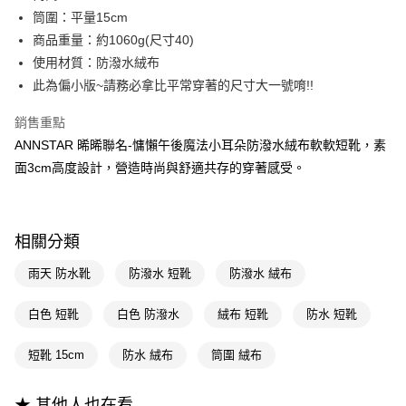
流程，驗證手機門號後，選擇欲分期的期數、繳款截止日，確認付款後即完
筒圍：平量15cm
【關於「AFTEE先享後付」】
成交易。
ATM付款
AFTEE先享後付是「在收到商品之後才付款」的支付方式。 讓您購物簡單
商品重量：約1060g(尺寸40)
3.實際核准額度、可分期數及費用金額請依後續交易確認頁面所載為準。
便利好安心！
4.訂單成立30分鐘內，如未前往確認交易或遇審核未通過，訂單將自動取
使用材質：防潑水絨布
１．簡單：不需註冊會員、不需綁卡、不需儲值。
運送方式
消。如遇「轉專審核」未通過狀況，表示未達大哥付你分期系統評分，恕無
２．便利：只要手機號碼，簡訊認證，即可結帳。
此為偏小版~請務必拿比平常穿著的尺寸大一號唷!!
法說明評估內容。
３．安心：先確認商品／服務後，再付款。
宅配
【繳款方式說明】
銷售重點
1.分期款項不併入電信帳單，「大哥付你分期」於每月結算日後寄送繳費提
每筆NT$100，滿NT$999(含以上)免運費
【「AFTEE先享後付」結帳流程】
醒簡訊。
ANNSTAR 晞晞聯名-慵懶午後魔法小耳朵防潑水絨布軟軟短靴，素
１．於結帳方式選擇「AFTEE先享後付」後，將跳轉至「AFTEE先享後付」
2.透過簡訊連結打開帳單後，可選擇「超商條碼／台灣大直營門市／銀行轉
國家/地區配送(非順豐配送，勿填寫順豐智能櫃地址)
查看運費
結帳頁面，進行簡訊認證並確認金額後，即可完成結帳。
面3cm高度設計，營造時尚與舒適共存的穿著感受。
帳／街口支付／iPASS MONEY」等通路繳費。
２．訂單成立數日內，您將收到繳費通知簡訊。
國家/地區配送(限中國大陸地區)
查看運費
３．收到繳費通知簡訊後14天內，點擊此簡訊中的連結，可透過四大超商／
【注意事項】
ATM／網路銀行／等多元方式進行付款，方視為交易完成。
1.本服務係由「台灣大哥大股份有限公司」（以下簡稱本公司）所提供，讓
※ 請注意：結帳手續完成當下不需立刻繳費，但若您需要取消訂單，請聯絡
用戶於交易時，得透過本服務購買商品或服務，並由商店將買賣／分期付款
相關分類
購買商品的店家。未經商家同意取消之訂單仍視為有效，需透過AFTEE先享
買賣價金債權讓與本公司後，依約使用本公司帳單繳交帳款。
後付繳納相關費用。
2.基於同意付款使用「大哥付你分期」之契約關係目的，商店將以您的個人
雨天 防水靴
防潑水 短靴
防潑水 絨布
※ 交易是否成功請以「AFTEE先享後付 」之結帳頁面顯示為準，若有關於
資料（包含姓名、電話或地址）提供予台灣大哥大進項蒐集、處理及利用，
是否繳費成功／繳費後需取消欲退款等相關疑問，請聯繫「AFTEE先享後付
由本公司與您本人進行分期帳單所需資料之確認、核對及更正。
客戶支援中心」
https://netprotections.freshdesk.com/support/home
白色 短靴
白色 防潑水
絨布 短靴
防水 短靴
3.完整用戶服務條款，請詳閱以下連結：
https://oppay.tw/userRule
【注意事項】
短靴 15cm
防水 絨布
筒圍 絨布
１．透過由恩沛科技股份有限公司提供之「AFTEE先享後付」服務完成之交
易，需依本服務之必要範圍內提供個人資料，並將交易相關給付款項請求債
權轉讓予恩沛科技股份有限公司。
★ 其他人也在看