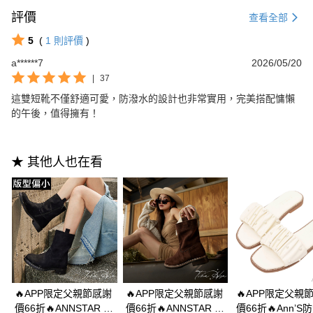
評價
查看全部
5
(
1
則評價
)
a******7
2026/05/20
|
37
這雙短靴不僅舒適可愛，防潑水的設計也非常實用，完美搭配慵懶
的午後，值得擁有！
★ 其他人也在看
🔥APP限定父親節感謝
🔥APP限定父親節感謝
🔥APP限定父親
價66折🔥ANNSTAR 晞
價66折🔥ANNSTAR 晞
價66折🔥Ann’S