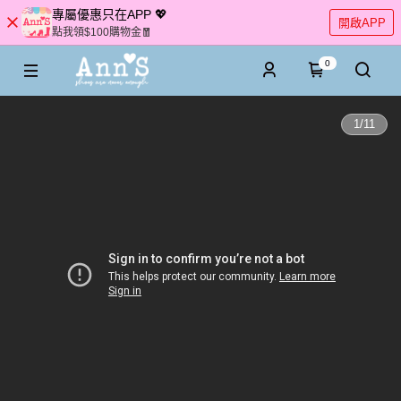
專屬優惠只在APP 💖
開啟APP
點我領$100購物金🧧
0
1
/
11