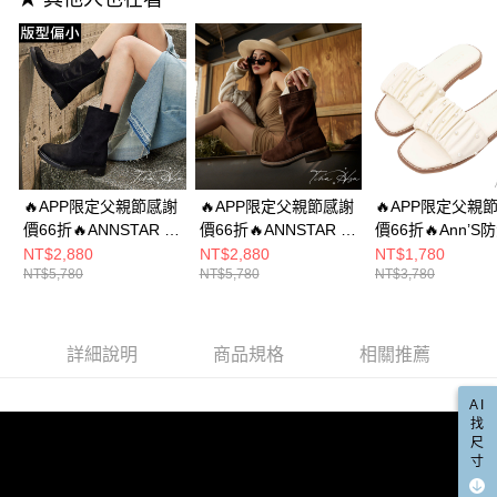
２．關於個人資料處理事宜，請瀏覽以下網址：
https://aftee.tw/terms/#terms3
３．未成年的使用者請事先徵得法定代理人或監護人之同意方可使用
「AFTEE先享後付」，若未經同意申辦者引起之損失，本公司不負相關責
任。
４．使用「AFTEE先享後付」時，將依據個別帳號之用戶狀況，依本公司即
時審查核予不同之上限額度；若仍有額度不足之情形，本公司將視審查結果
請求用戶進行身份認證。
５．嚴禁一人註冊多個帳號或使用他人資訊註冊。若發現惡意使用之情形，
恩沛科技股份有限公司將有權停止該用戶之使用額度並採取法律行動。
🔥APP限定父親節感謝
🔥APP限定父親節感謝
🔥APP限定父親
價66折🔥ANNSTAR 晞
價66折🔥ANNSTAR 晞
價66折🔥Ann’S
晞聯名-慵懶午後魔法
晞聯名-慵懶午後魔法
爽膚皮-軟綿抓皺
NT$2,880
NT$2,880
NT$1,780
NT$5,780
NT$5,780
NT$3,780
小耳朵防潑水絨布軟軟
小耳朵防潑水絨布軟軟
珍珠方頭拖鞋1.5c
短靴3cm-黑(版型偏小)
短靴3cm-卡其(版型偏
白(版型偏小)
小)
詳細說明
商品規格
相關推薦
AI
找
尺
寸