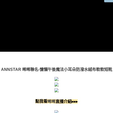
ANNSTAR 晞晞聯名-慵懶午後魔法小耳朵防潑水絨布軟軟短靴
點我看
直播介紹▸▸▸
晞晞