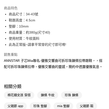
3 期 0 利率 每期
NT$660
21家銀行
商品特色
6 期 0 利率 每期
NT$330
21家銀行
合作金庫商業銀行
第一商業銀行
商品尺寸：34-43號
華南商業銀行
彰化商業銀行
合作金庫商業銀行
第一商業銀行
購物金
鞋跟高度：4.5cm
上海商業儲蓄銀行
台北富邦商業銀行
華南商業銀行
彰化商業銀行
國泰世華商業銀行
兆豐國際商業銀行
墊腳：10mm
超商取貨付款
上海商業儲蓄銀行
台北富邦商業銀行
臺灣中小企業銀行
台中商業銀行
商品重量：約380g(尺寸40)
國泰世華商業銀行
兆豐國際商業銀行
匯豐（台灣）商業銀行
華泰商業銀行
LINE Pay
臺灣中小企業銀行
台中商業銀行
使用材質：牛紋面料
聯邦商業銀行
遠東國際商業銀行
匯豐（台灣）商業銀行
華泰商業銀行
此為正常版~請拿平常穿的尺寸即可唷!
Apple Pay
元大商業銀行
永豐商業銀行
聯邦商業銀行
遠東國際商業銀行
玉山商業銀行
星展（台灣）商業銀行
元大商業銀行
永豐商業銀行
銷售重點
街口支付
台新國際商業銀行
中國信託商業銀行
玉山商業銀行
星展（台灣）商業銀行
ANNSTAR 子芯Mia聯名-優雅交響曲可拆珍珠鍊條拉帶跟鞋，，搭
台灣樂天信用卡公司
台新國際商業銀行
中國信託商業銀行
悠遊付
配可拆珍珠鍊條拉帶，優雅交響曲的靈感，簡約中透露優雅氣息。
台灣樂天信用卡公司
Google Pay
全支付
相關分類
大哥付你分期
棉花糖女孩 穿搭
鍊條 牛紋
珍珠 鍊條
相關說明
【大哥付你分期使用說明】
AFTEE先享後付
父親節 app
珍珠 墊腳
mia 墊腳
父親節 鞋
1.本服務由台灣大哥大提供，台灣大哥大用戶可立即使用無須另外申請。