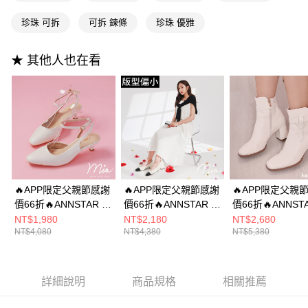
2.付款方式選擇「大哥付你分期」，訂單成立後會自動跳轉到大哥付的交易
相關說明
流程，驗證手機門號後，選擇欲分期的期數、繳款截止日，確認付款後即完
珍珠 可拆
可拆 鍊條
珍珠 優雅
【關於「AFTEE先享後付」】
成交易。
ATM付款
AFTEE先享後付是「在收到商品之後才付款」的支付方式。 讓您購物簡單
3.實際核准額度、可分期數及費用金額請依後續交易確認頁面所載為準。
便利好安心！
4.訂單成立30分鐘內，如未前往確認交易或遇審核未通過，訂單將自動取
★ 其他人也在看
１．簡單：不需註冊會員、不需綁卡、不需儲值。
運送方式
消。如遇「轉專審核」未通過狀況，表示未達大哥付你分期系統評分，恕無
２．便利：只要手機號碼，簡訊認證，即可結帳。
法說明評估內容。
３．安心：先確認商品／服務後，再付款。
全家付款取貨
【繳款方式說明】
1.分期款項不併入電信帳單，「大哥付你分期」於每月結算日後寄送繳費提
每筆NT$100，滿NT$999(含以上)免運費
【「AFTEE先享後付」結帳流程】
醒簡訊。
１．於結帳方式選擇「AFTEE先享後付」後，將跳轉至「AFTEE先享後付」
2.透過簡訊連結打開帳單後，可選擇「超商條碼／台灣大直營門市／銀行轉
付款後全家取貨
結帳頁面，進行簡訊認證並確認金額後，即可完成結帳。
帳／街口支付／iPASS MONEY」等通路繳費。
２．訂單成立數日內，您將收到繳費通知簡訊。
每筆NT$100，滿NT$999(含以上)免運費
３．收到繳費通知簡訊後14天內，點擊此簡訊中的連結，可透過四大超商／
【注意事項】
ATM／網路銀行／等多元方式進行付款，方視為交易完成。
萊爾富付款取貨
1.本服務係由「台灣大哥大股份有限公司」（以下簡稱本公司）所提供，讓
※ 請注意：結帳手續完成當下不需立刻繳費，但若您需要取消訂單，請聯絡
🔥APP限定父親節感謝
🔥APP限定父親節感謝
🔥APP限定父親
用戶於交易時，得透過本服務購買商品或服務，並由商店將買賣／分期付款
每筆NT$100，滿NT$999(含以上)免運費
購買商品的店家。未經商家同意取消之訂單仍視為有效，需透過AFTEE先享
價66折🔥ANNSTAR 子
價66折🔥ANNSTAR 子
價66折🔥ANNST
買賣價金債權讓與本公司後，依約使用本公司帳單繳交帳款。
後付繳納相關費用。
2.基於同意付款使用「大哥付你分期」之契約關係目的，商店將以您的個人
芯Mia聯名-優雅交響曲
芯Mia聯名-輕法小香風
妞聯名-法式香頌2
NT$1,980
NT$2,180
NT$2,680
付款後萊爾富取貨
※ 交易是否成功請以「AFTEE先享後付 」之結帳頁面顯示為準，若有關於
資料（包含姓名、電話或地址）提供予台灣大哥大進項蒐集、處理及利用，
NT$4,080
NT$4,380
NT$5,380
可拆珍珠鍊條拉帶跟鞋
可拆愛心鏈條娃娃鞋
可拆繫帶方頭短
是否繳費成功／繳費後需取消欲退款等相關疑問，請聯繫「AFTEE先享後付
每筆NT$100，滿NT$999(含以上)免運費
由本公司與您本人進行分期帳單所需資料之確認、核對及更正。
4.5cm-白
3cm-白(版型偏小)
6.5cm-白
客戶支援中心」
https://netprotections.freshdesk.com/support/home
3.完整用戶服務條款，請詳閱以下連結：
https://oppay.tw/userRule
7-11付款取貨
【注意事項】
詳細說明
商品規格
相關推薦
１．透過由恩沛科技股份有限公司提供之「AFTEE先享後付」服務完成之交
每筆NT$100，滿NT$999(含以上)免運費
易，需依本服務之必要範圍內提供個人資料，並將交易相關給付款項請求債