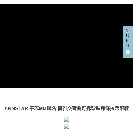
權轉讓予恩沛科技股份有限公司。
付款後7-11取貨
２．關於個人資料處理事宜，請瀏覽以下網址：
每筆NT$100，滿NT$999(含以上)免運費
https://aftee.tw/terms/#terms3
３．未成年的使用者請事先徵得法定代理人或監護人之同意方可使用
宅配
「AFTEE先享後付」，若未經同意申辦者引起之損失，本公司不負相關責
任。
每筆NT$100，滿NT$999(含以上)免運費
AI
４．使用「AFTEE先享後付」時，將依據個別帳號之用戶狀況，依本公司即
找
時審查核予不同之上限額度；若仍有額度不足之情形，本公司將視審查結果
國家/地區配送(非順豐配送，勿填寫順豐智能櫃地址)
查看運費
尺
請求用戶進行身份認證。
寸
５．嚴禁一人註冊多個帳號或使用他人資訊註冊。若發現惡意使用之情形，
國家/地區配送(限中國大陸地區)
查看運費
恩沛科技股份有限公司將有權停止該用戶之使用額度並採取法律行動。
ANNSTAR 子芯Mia聯名-優雅交響曲可拆珍珠鍊條拉帶跟鞋