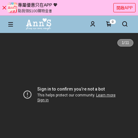
專屬優惠只在APP 💖
開啟APP
點我領$100購物金🧧
0
1
/
11