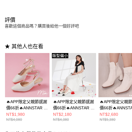
評價
喜歡這個商品嗎？購買後給他一個好評吧
★ 其他人也在看
🔥APP限定父親節感謝
🔥APP限定父親節感謝
🔥APP限定父親
價66折🔥ANNSTAR 子
價66折🔥ANNSTAR 子
價66折🔥ANNST
芯Mia聯名-優雅交響曲
芯Mia聯名-輕法小香風
妞聯名-法式香頌2
NT$1,980
NT$2,180
NT$2,680
NT$4,080
NT$4,380
NT$5,380
可拆珍珠鍊條拉帶跟鞋
可拆愛心鏈條娃娃鞋
可拆繫帶方頭短
4.5cm-白
3cm-白(版型偏小)
6.5cm-白