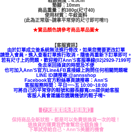
鞋跟高度：4.5cm
墊腳：10mm
商品重量：約380g(尺寸40)
使用材質：牛紋面料
(
)
此為正常版~請拿平常穿的尺寸即可唷!!
★實品顏色請參考商品單品圖★
【客服資訊】
由於訂單成立後系統無法進行修改，如果您需要更改訂單
請登入會員，進入查看訂單
進行取消，隨後再重新下訂單即可。
若有尺寸上的問題，歡迎撥打Ann’S客服專線(02)2929-7199可
免去來回換貨的時間及不便
也可加入Ann’S官方Line&FB直接線上詢問任何相關問題喔
LINE ID請搜尋:@annsshop
Facebook官方粉絲專頁請搜尋：Ann'S
客服服務時間：平日一~五 10:00~18:00
可將自己的平常穿的鞋號和腳長腳寬cm提供給客服
客服人員會建議您選購幾號的鞋子唷~
【7天鑑賞期免費退換貨】
保持商品全新狀態，都是可以免費退換貨一次的哦！
退換貨的運費我們會幫您全額負擔！
下單試穿給自己、Ann'S美麗的機會