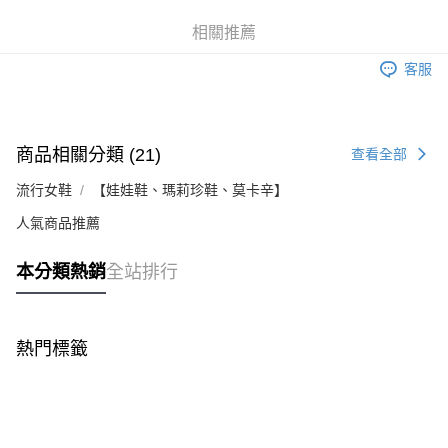
台灣樂天信用卡公司
Google Pay
相關推薦
全支付
客服
大哥付你分期
相關說明
【大哥付你分期使用說明】
商品相關分類 (21)
查看全部
AFTEE先享後付
1.本服務由台灣大哥大提供，台灣大哥大用戶可立即使用無須另外申請。
2.付款方式選擇「大哥付你分期」，訂單成立後會自動跳轉到大哥付的交易
相關說明
流行女鞋
【娃娃鞋、瑪莉珍鞋、莫卡辛】
流程，驗證手機門號後，選擇欲分期的期數、繳款截止日，確認付款後即完
【關於「AFTEE先享後付」】
成交易。
ATM付款
AFTEE先享後付是「在收到商品之後才付款」的支付方式。 讓您購物簡單
人氣商品推薦
3.實際核准額度、可分期數及費用金額請依後續交易確認頁面所載為準。
便利好安心！
4.訂單成立30分鐘內，如未前往確認交易或遇審核未通過，訂單將自動取
１．簡單：不需註冊會員、不需綁卡、不需儲值。
運送方式
消。如遇「轉專審核」未通過狀況，表示未達大哥付你分期系統評分，恕無
本分類熱銷
全站排行
２．便利：只要手機號碼，簡訊認證，即可結帳。
法說明評估內容。
３．安心：先確認商品／服務後，再付款。
全家付款取貨
【繳款方式說明】
1.分期款項不併入電信帳單，「大哥付你分期」於每月結算日後寄送繳費提
每筆NT$100，滿NT$999(含以上)免運費
【「AFTEE先享後付」結帳流程】
醒簡訊。
熱門標籤
１．於結帳方式選擇「AFTEE先享後付」後，將跳轉至「AFTEE先享後付」
2.透過簡訊連結打開帳單後，可選擇「超商條碼／台灣大直營門市／銀行轉
付款後全家取貨
結帳頁面，進行簡訊認證並確認金額後，即可完成結帳。
帳／街口支付／iPASS MONEY」等通路繳費。
２．訂單成立數日內，您將收到繳費通知簡訊。
每筆NT$100，滿NT$999(含以上)免運費
３．收到繳費通知簡訊後14天內，點擊此簡訊中的連結，可透過四大超商／
【注意事項】
ATM／網路銀行／等多元方式進行付款，方視為交易完成。
萊爾富付款取貨
1.本服務係由「台灣大哥大股份有限公司」（以下簡稱本公司）所提供，讓
※ 請注意：結帳手續完成當下不需立刻繳費，但若您需要取消訂單，請聯絡
用戶於交易時，得透過本服務購買商品或服務，並由商店將買賣／分期付款