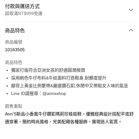
付款與運送方式
超取滿NT$999免運
付款方式
商品特色
信用卡一次付款
商品編號
信用卡分期付款
10163505
3 期 0 利率 每期
NT$626
21家銀行
商品特色
6 期 0 利率 每期
NT$313
21家銀行
合作金庫商業銀行
第一商業銀行
獨家打版符合亞洲女孩的舒適圓潤楦頭
華南商業銀行
彰化商業銀行
合作金庫商業銀行
第一商業銀行
購物金
採用刷色牛仔布料&牛紋面料打造鞋身,耐髒度提升
上海商業儲蓄銀行
台北富邦商業銀行
華南商業銀行
彰化商業銀行
國泰世華商業銀行
兆豐國際商業銀行
腳背上黃金比例繫帶&嚴選鑽石釦,休閒中又帶點女人味的氣息
超商取貨付款
上海商業儲蓄銀行
台北富邦商業銀行
臺灣中小企業銀行
台中商業銀行
Line ID請搜尋：@annsshop
國泰世華商業銀行
兆豐國際商業銀行
匯豐（台灣）商業銀行
華泰商業銀行
LINE Pay
臺灣中小企業銀行
台中商業銀行
聯邦商業銀行
遠東國際商業銀行
銷售重點
匯豐（台灣）商業銀行
華泰商業銀行
Apple Pay
元大商業銀行
永豐商業銀行
Ann'S新品小香風牛仔鑽釦瑪莉珍娃娃鞋，優雅經典設計搭配平底舒
聯邦商業銀行
遠東國際商業銀行
玉山商業銀行
星展（台灣）商業銀行
元大商業銀行
永豐商業銀行
適穿著，簡約時尚風格，完美配襯各種服飾，展現迷人氣質。
街口支付
台新國際商業銀行
中國信託商業銀行
玉山商業銀行
星展（台灣）商業銀行
台灣樂天信用卡公司
台新國際商業銀行
中國信託商業銀行
悠遊付