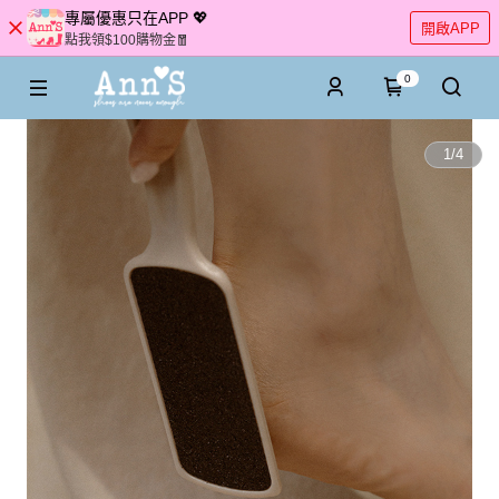
專屬優惠只在APP 💖
開啟APP
點我領$100購物金🧧
0
1
/
4