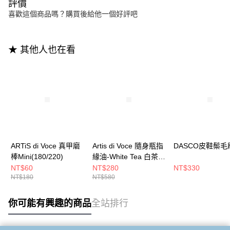
評價
喜歡這個商品嗎？購買後給他一個好評吧
★ 其他人也在看
ARTiS di Voce 真甲磨
Artis di Voce 隨身瓶指
DASCO皮鞋鬃毛
棒Mini(180/220)
緣油-White Tea 白茶
14/Rose & Freesia 玫
NT$60
NT$280
NT$330
NT$180
NT$580
瑰與小蒼蘭 16
你可能有興趣的商品
全站排行