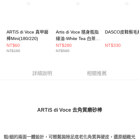
【大哥付你分期使用說明】
AFTEE先享後付
1.本服務由台灣大哥大提供，台灣大哥大用戶可立即使用無須另外申請。
2.付款方式選擇「大哥付你分期」，訂單成立後會自動跳轉到大哥付的交易
相關說明
流程，驗證手機門號後，選擇欲分期的期數、繳款截止日，確認付款後即完
【關於「AFTEE先享後付」】
成交易。
ATM付款
AFTEE先享後付是「在收到商品之後才付款」的支付方式。 讓您購物簡單
ARTiS di Voce 真甲磨
Artis di Voce 隨身瓶指
DASCO皮鞋鬃毛
3.實際核准額度、可分期數及費用金額請依後續交易確認頁面所載為準。
便利好安心！
棒Mini(180/220)
緣油-White Tea 白茶
4.訂單成立30分鐘內，如未前往確認交易或遇審核未通過，訂單將自動取
１．簡單：不需註冊會員、不需綁卡、不需儲值。
運送方式
消。如遇「轉專審核」未通過狀況，表示未達大哥付你分期系統評分，恕無
14/Rose & Freesia 玫
NT$60
NT$280
NT$330
２．便利：只要手機號碼，簡訊認證，即可結帳。
法說明評估內容。
NT$180
NT$580
瑰與小蒼蘭 16
３．安心：先確認商品／服務後，再付款。
全家付款取貨
【繳款方式說明】
1.分期款項不併入電信帳單，「大哥付你分期」於每月結算日後寄送繳費提
每筆NT$100，滿NT$999(含以上)免運費
【「AFTEE先享後付」結帳流程】
醒簡訊。
１．於結帳方式選擇「AFTEE先享後付」後，將跳轉至「AFTEE先享後付」
2.透過簡訊連結打開帳單後，可選擇「超商條碼／台灣大直營門市／銀行轉
詳細說明
相關推薦
付款後全家取貨
結帳頁面，進行簡訊認證並確認金額後，即可完成結帳。
帳／街口支付／iPASS MONEY」等通路繳費。
２．訂單成立數日內，您將收到繳費通知簡訊。
每筆NT$100，滿NT$999(含以上)免運費
３．收到繳費通知簡訊後14天內，點擊此簡訊中的連結，可透過四大超商／
【注意事項】
ATM／網路銀行／等多元方式進行付款，方視為交易完成。
萊爾富付款取貨
1.本服務係由「台灣大哥大股份有限公司」（以下簡稱本公司）所提供，讓
※ 請注意：結帳手續完成當下不需立刻繳費，但若您需要取消訂單，請聯絡
用戶於交易時，得透過本服務購買商品或服務，並由商店將買賣／分期付款
每筆NT$100，滿NT$999(含以上)免運費
購買商品的店家。未經商家同意取消之訂單仍視為有效，需透過AFTEE先享
買賣價金債權讓與本公司後，依約使用本公司帳單繳交帳款。
後付繳納相關費用。
ARTiS di Voce 去角質磨砂棒
2.基於同意付款使用「大哥付你分期」之契約關係目的，商店將以您的個人
付款後萊爾富取貨
※ 交易是否成功請以「AFTEE先享後付 」之結帳頁面顯示為準，若有關於
資料（包含姓名、電話或地址）提供予台灣大哥大進項蒐集、處理及利用，
是否繳費成功／繳費後需取消欲退款等相關疑問，請聯繫「AFTEE先享後付
每筆NT$100，滿NT$999(含以上)免運費
由本公司與您本人進行分期帳單所需資料之確認、核對及更正。
客戶支援中心」
https://netprotections.freshdesk.com/support/home
3.完整用戶服務條款，請詳閱以下連結：
https://oppay.tw/userRule
7-11付款取貨
【注意事項】
粗/細的兩面一體設計，可輕鬆拋除足底老化角質與硬皮，還原細緻光