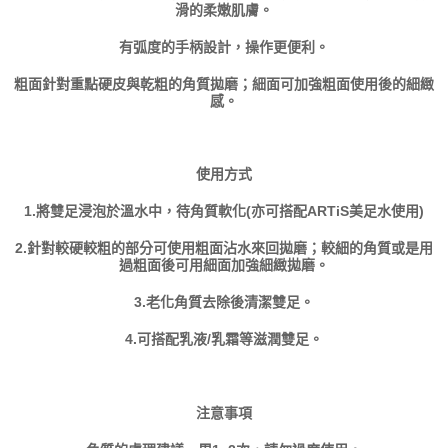
１．透過由恩沛科技股份有限公司提供之「AFTEE先享後付」服務完成之交
每筆NT$100，滿NT$999(含以上)免運費
滑的柔嫩肌膚。
易，需依本服務之必要範圍內提供個人資料，並將交易相關給付款項請求債
權轉讓予恩沛科技股份有限公司。
付款後7-11取貨
有弧度的手柄設計，操作更便利。
２．關於個人資料處理事宜，請瀏覽以下網址：
每筆NT$100，滿NT$999(含以上)免運費
https://aftee.tw/terms/#terms3
粗面針對重點硬皮與乾粗的角質拋磨；細面可加強粗面使用後的細緻
３．未成年的使用者請事先徵得法定代理人或監護人之同意方可使用
感。
宅配
「AFTEE先享後付」，若未經同意申辦者引起之損失，本公司不負相關責
任。
每筆NT$100，滿NT$999(含以上)免運費
４．使用「AFTEE先享後付」時，將依據個別帳號之用戶狀況，依本公司即
時審查核予不同之上限額度；若仍有額度不足之情形，本公司將視審查結果
使用方式
國家/地區配送(非順豐配送，勿填寫順豐智能櫃地址)
查看運費
請求用戶進行身份認證。
５．嚴禁一人註冊多個帳號或使用他人資訊註冊。若發現惡意使用之情形，
1.將雙足浸泡於溫水中，待角質軟化(亦可搭配ARTiS美足水使用)
國家/地區配送(限中國大陸地區)
查看運費
恩沛科技股份有限公司將有權停止該用戶之使用額度並採取法律行動。
2.針對較硬較粗的部分可使用粗面沾水來回拋磨；較細的角質或是用
過粗面後可用細面加強細緻拋磨。
3.老化角質去除後清潔雙足。
4.可搭配乳液/乳霜等滋潤雙足。
注意事項