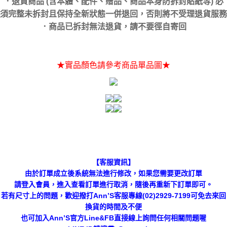
．退貨商品 (含本體、配件、贈品、商品本身防拆封貼紙等) 必
須完整未拆封且保持全新狀態一併退回，否則將不受理退貨服務
．商品已拆封無法退貨，請不要徑自寄回
★實品顏色請參考商品單品圖★
【客服資訊】
由於訂單成立後系統無法進行修改，如果您需要更改訂單
請登入會員，進入查看訂單進行取消，隨後再重新下訂單即可。
若有尺寸上的問題，歡迎撥打Ann’S客服專線(02)2929-7199可免去來回
換貨的時間及不便
也可加入Ann’S官方Line&FB直接線上詢問任何相關問題喔