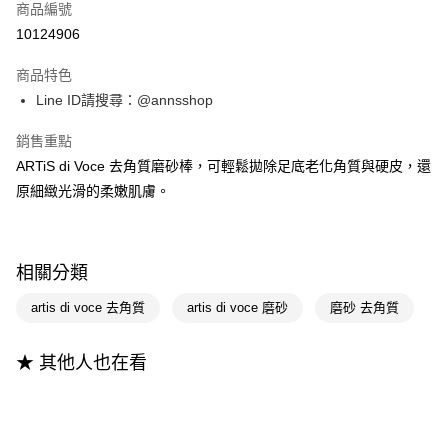
商品編號
信用卡分期付款
10124906
3 期 0 利率 每期
NT$50
21家銀行
商品特色
6 期 0 利率 每期
NT$25
21家銀行
合作金庫商業銀行
第一商業銀行
Line ID請搜尋：@annsshop
華南商業銀行
彰化商業銀行
合作金庫商業銀行
第一商業銀行
購物金
上海商業儲蓄銀行
台北富邦商業銀行
華南商業銀行
彰化商業銀行
銷售重點
國泰世華商業銀行
兆豐國際商業銀行
超商取貨付款
上海商業儲蓄銀行
台北富邦商業銀行
ARTiS di Voce 去角質磨砂棒，可輕鬆拋除足底老化角質與硬皮，還
臺灣中小企業銀行
台中商業銀行
國泰世華商業銀行
兆豐國際商業銀行
原細緻光滑的柔嫩肌膚。
匯豐（台灣）商業銀行
華泰商業銀行
LINE Pay
臺灣中小企業銀行
台中商業銀行
聯邦商業銀行
遠東國際商業銀行
匯豐（台灣）商業銀行
華泰商業銀行
Apple Pay
元大商業銀行
永豐商業銀行
聯邦商業銀行
遠東國際商業銀行
玉山商業銀行
星展（台灣）商業銀行
元大商業銀行
永豐商業銀行
街口支付
相關分類
台新國際商業銀行
中國信託商業銀行
玉山商業銀行
星展（台灣）商業銀行
台灣樂天信用卡公司
台新國際商業銀行
中國信託商業銀行
悠遊付
artis di voce 去角質
artis di voce 磨砂
磨砂 去角質
台灣樂天信用卡公司
Google Pay
★ 其他人也在看
全支付
大哥付你分期
相關說明