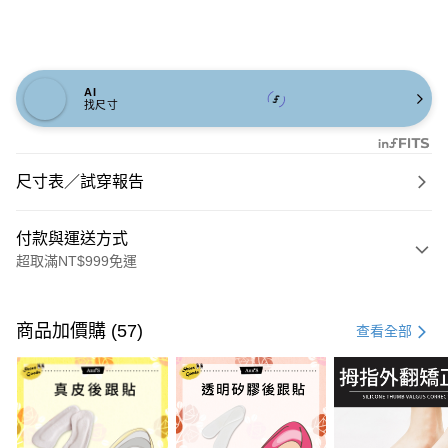
AI
找尺寸
尺寸表／試穿報告
付款與運送方式
超取滿NT$999免運
付款方式
信用卡一次付款
商品加價購 (57)
查看全部
信用卡分期付款
3 期 0 利率 每期
NT$793
21家銀行
6 期 0 利率 每期
NT$396
21家銀行
合作金庫商業銀行
第一商業銀行