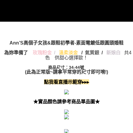
Ann’S高個子女孩&跟鞋初學者-素面電鍍低跟圓頭婚鞋
為妳準備了
/
氣質銀
/
新娘白
共4
玫瑰粉金
/
溫柔淡金
色 供甜心選擇歐！
商品尺寸：34-44號
(此為正常版~請拿平常穿的尺寸即可唷!)
點我看直播示範穿▸▸▸
★實品顏色請參考商品單品圖★