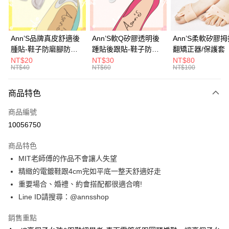
華南商業銀行
彰化商業銀行
合作金庫商業銀行
第一商業銀行
購物金
上海商業儲蓄銀行
台北富邦商業銀行
華南商業銀行
彰化商業銀行
國泰世華商業銀行
兆豐國際商業銀行
超商取貨付款
上海商業儲蓄銀行
台北富邦商業銀行
臺灣中小企業銀行
台中商業銀行
國泰世華商業銀行
兆豐國際商業銀行
Ann’S品牌真皮舒適後
Ann’S軟Q矽膠透明後
Ann’S柔軟矽膠
匯豐（台灣）商業銀行
華泰商業銀行
LINE Pay
臺灣中小企業銀行
台中商業銀行
腫貼-鞋子防磨腳防掉
踵貼後跟貼-鞋子防磨
翻矯正器/保護套
聯邦商業銀行
遠東國際商業銀行
匯豐（台灣）商業銀行
華泰商業銀行
跟大半號專用
腳防掉跟大半號專用
NT$20
NT$30
NT$80
Apple Pay
元大商業銀行
永豐商業銀行
NT$40
NT$60
NT$100
聯邦商業銀行
遠東國際商業銀行
玉山商業銀行
星展（台灣）商業銀行
元大商業銀行
永豐商業銀行
街口支付
台新國際商業銀行
中國信託商業銀行
玉山商業銀行
星展（台灣）商業銀行
商品特色
台灣樂天信用卡公司
台新國際商業銀行
中國信託商業銀行
悠遊付
商品編號
台灣樂天信用卡公司
Google Pay
10056750
全支付
商品特色
MIT老師傅的作品不會讓人失望
大哥付你分期
精緻的電鍍鞋跟4cm完如平底一整天舒適好走
相關說明
重要場合、婚禮、約會搭配都很適合唷!
【大哥付你分期使用說明】
AFTEE先享後付
1.本服務由台灣大哥大提供，台灣大哥大用戶可立即使用無須另外申請。
Line ID請搜尋：@annsshop
2.付款方式選擇「大哥付你分期」，訂單成立後會自動跳轉到大哥付的交易
相關說明
流程，驗證手機門號後，選擇欲分期的期數、繳款截止日，確認付款後即完
【關於「AFTEE先享後付」】
銷售重點
成交易。
ATM付款
AFTEE先享後付是「在收到商品之後才付款」的支付方式。 讓您購物簡單