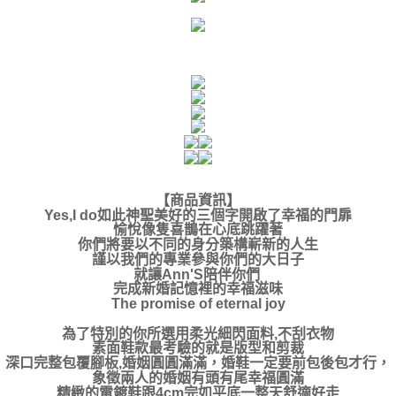
【商品資訊】
Yes,I do如此神聖美好的三個字開啟了幸福的門扉
愉悅像隻喜鵲在心底跳躍著
你們將要以不同的身分築構嶄新的人生
謹以我們的專業參與你們的大日子
就讓Ann'S陪伴你們
完成新婚記憶裡的幸福滋味
The promise of eternal joy
為了特別的你所選用柔光細閃面料,不刮衣物
素面鞋款最考驗的就是版型和剪裁
深口完整包覆腳板,婚姻圓圓滿滿，婚鞋一定要前包後包才行，
象徵兩人的婚姻有頭有尾幸福圓滿
精緻的電鍍鞋跟4cm完如平底一整天舒適好走