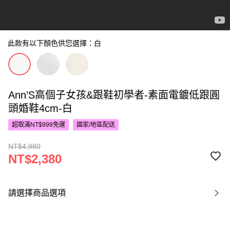
此款有以下顏色供您選擇：白
Ann’S高個子女孩&跟鞋初學者-素面電鍍低跟圓
頭婚鞋4cm-白
超取滿NT$999免運
國家/地區配送
NT$4,980
NT$2,380
請選擇商品選項