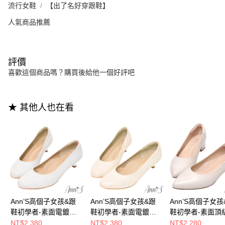
流行女鞋
【出了名好穿跟鞋】
人氣商品推薦
評價
喜歡這個商品嗎？購買後給他一個好評吧
★ 其他人也在看
Ann’S高個子女孩&跟
Ann’S高個子女孩&跟
Ann’S高個子女孩
鞋初學者-素面電鍍低
鞋初學者-素面電鍍低
鞋初學者-素面頂
跟圓頭婚鞋4cm-銀
跟圓頭婚鞋4cm-淺金
羊皮低跟包鞋3cm
NT$2,380
NT$2,380
NT$2,280