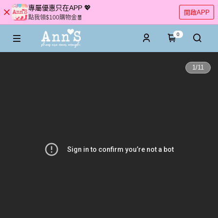
專屬優惠只在APP 💖
開啟APP
點我領$100購物金🧧
0
1
/
11