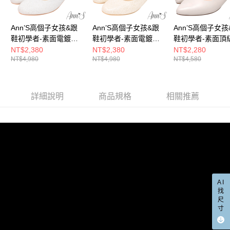
宅配
「AFTEE先享後付」，若未經同意申辦者引起之損失，本公司不負相關責
任。
每筆NT$100，滿NT$999(含以上)免運費
４．使用「AFTEE先享後付」時，將依據個別帳號之用戶狀況，依本公司即
Ann’S高個子女孩&跟
Ann’S高個子女孩&跟
Ann’S高個子女孩
時審查核予不同之上限額度；若仍有額度不足之情形，本公司將視審查結果
國家/地區配送(非順豐配送，勿填寫順豐智能櫃地址)
查看運費
鞋初學者-素面電鍍低
鞋初學者-素面電鍍低
鞋初學者-素面頂
請求用戶進行身份認證。
跟圓頭婚鞋4cm-銀
跟圓頭婚鞋4cm-淺金
羊皮低跟包鞋3cm
NT$2,380
NT$2,380
NT$2,280
５．嚴禁一人註冊多個帳號或使用他人資訊註冊。若發現惡意使用之情形，
國家/地區配送(限中國大陸地區)
查看運費
NT$4,980
NT$4,980
NT$4,580
白(版型偏小)
恩沛科技股份有限公司將有權停止該用戶之使用額度並採取法律行動。
詳細說明
商品規格
相關推薦
AI
找
尺
寸