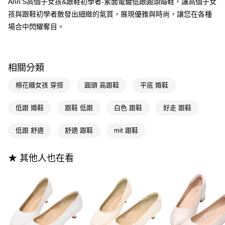
3.實際核准額度、可分期數及費用金額請依後續交易確認頁面所載為準。
Ann’S高個子女孩&跟鞋初學者-素面電鍍低跟圓頭婚鞋，讓高個子女
便利好安心！
4.訂單成立30分鐘內，如未前往確認交易或遇審核未通過，訂單將自動取
孩與跟鞋初學者散發出細緻的氣質，展現優雅與時尚，讓您在各種
１．簡單：不需註冊會員、不需綁卡、不需儲值。
運送方式
消。如遇「轉專審核」未通過狀況，表示未達大哥付你分期系統評分，恕無
２．便利：只要手機號碼，簡訊認證，即可結帳。
場合中閃耀奪目。
法說明評估內容。
３．安心：先確認商品／服務後，再付款。
全家付款取貨
【繳款方式說明】
1.分期款項不併入電信帳單，「大哥付你分期」於每月結算日後寄送繳費提
每筆NT$100，滿NT$999(含以上)免運費
【「AFTEE先享後付」結帳流程】
醒簡訊。
１．於結帳方式選擇「AFTEE先享後付」後，將跳轉至「AFTEE先享後付」
2.透過簡訊連結打開帳單後，可選擇「超商條碼／台灣大直營門市／銀行轉
相關分類
付款後全家取貨
結帳頁面，進行簡訊認證並確認金額後，即可完成結帳。
帳／街口支付／iPASS MONEY」等通路繳費。
２．訂單成立數日內，您將收到繳費通知簡訊。
每筆NT$100，滿NT$999(含以上)免運費
棉花糖女孩 穿搭
圓頭 高跟鞋
平底 婚鞋
３．收到繳費通知簡訊後14天內，點擊此簡訊中的連結，可透過四大超商／
【注意事項】
ATM／網路銀行／等多元方式進行付款，方視為交易完成。
萊爾富付款取貨
1.本服務係由「台灣大哥大股份有限公司」（以下簡稱本公司）所提供，讓
※ 請注意：結帳手續完成當下不需立刻繳費，但若您需要取消訂單，請聯絡
低跟 婚鞋
跟鞋 低跟
白色 跟鞋
好走 跟鞋
用戶於交易時，得透過本服務購買商品或服務，並由商店將買賣／分期付款
每筆NT$100，滿NT$999(含以上)免運費
購買商品的店家。未經商家同意取消之訂單仍視為有效，需透過AFTEE先享
買賣價金債權讓與本公司後，依約使用本公司帳單繳交帳款。
後付繳納相關費用。
2.基於同意付款使用「大哥付你分期」之契約關係目的，商店將以您的個人
低跟 舒適
舒適 跟鞋
mit 跟鞋
付款後萊爾富取貨
※ 交易是否成功請以「AFTEE先享後付 」之結帳頁面顯示為準，若有關於
資料（包含姓名、電話或地址）提供予台灣大哥大進項蒐集、處理及利用，
是否繳費成功／繳費後需取消欲退款等相關疑問，請聯繫「AFTEE先享後付
每筆NT$100，滿NT$999(含以上)免運費
由本公司與您本人進行分期帳單所需資料之確認、核對及更正。
客戶支援中心」
https://netprotections.freshdesk.com/support/home
3.完整用戶服務條款，請詳閱以下連結：
https://oppay.tw/userRule
★ 其他人也在看
7-11付款取貨
【注意事項】
１．透過由恩沛科技股份有限公司提供之「AFTEE先享後付」服務完成之交
每筆NT$100，滿NT$999(含以上)免運費
易，需依本服務之必要範圍內提供個人資料，並將交易相關給付款項請求債
權轉讓予恩沛科技股份有限公司。
付款後7-11取貨
２．關於個人資料處理事宜，請瀏覽以下網址：
每筆NT$100，滿NT$999(含以上)免運費
https://aftee.tw/terms/#terms3
３．未成年的使用者請事先徵得法定代理人或監護人之同意方可使用