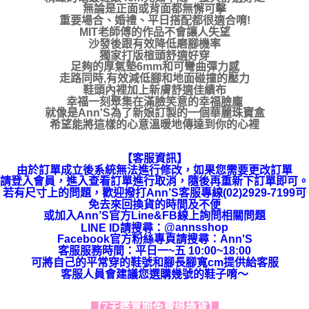
無論是正面或背面都無懈可擊
重要場合、婚禮、平日搭配都很適合唷!
MIT老師傅的作品不會讓人失望
沙發後跟有效降低磨腳機率
獨家打版楦頭舒適好穿
足夠的厚氣墊6mm和可彎曲彈力感
走路同時,有效減低腳和地面碰撞的壓力
鞋頭內裡加上新膚舒適佳績布
幸福一刻聚集在滿臉笑意的幸福臉龐
就像是Ann'S為了新娘訂製的一個華麗珠寶盒
希望能將這樣的心意溫暖地傳達到你的心裡
【客服資訊】
由於訂單成立後系統無法進行修改，如果您需要更改訂單
請登入會員，進入查看訂單進行取消，隨後再重新下訂單即可。
若有尺寸上的問題，歡迎撥打Ann’S客服專線(02)2929-7199可
免去來回換貨的時間及不便
或加入Ann’S官方Line&FB線上詢問相關問題
LINE ID請搜尋
：
@annsshop
Facebook官方粉絲專頁請搜尋：Ann'S
客服服務時間：平日一~五 10:00~18:00
可將自己的平常穿的鞋號和腳長腳寬cm提供給客服
客服人員會建議您選購幾號的鞋子唷～
【7天鑑賞期免費退換貨】