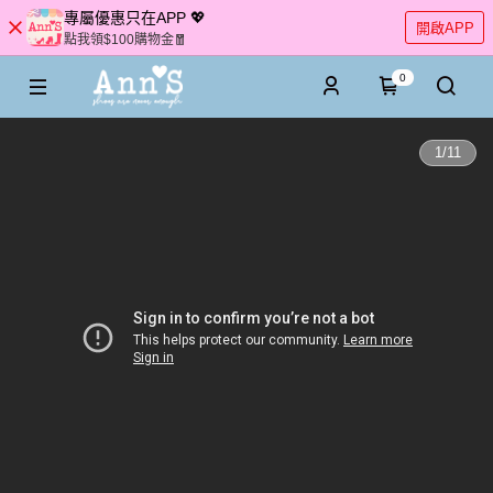
專屬優惠只在APP 💖
開啟APP
點我領$100購物金🧧
0
1
/
11