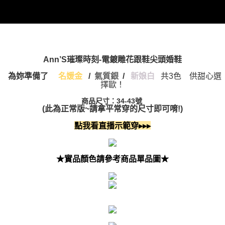
Ann’S璀璨時刻-電鍍雕花跟鞋尖頭婚鞋
為妳準備了
/
氣質銀
/
新娘白
共3色 供甜心選
名媛金
擇歐！
商品尺寸：34-43號
(此為正常版~請拿平常穿的尺寸即可唷!)
點我看直播示範穿▸▸▸
★實品顏色請參考商品單品圖★