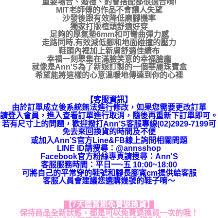
重要場合、婚禮、約會搭配都很適合唷!
MIT老師傅的作品不會讓人失望
沙發後跟有效降低磨腳機率
獨家打版楦頭舒適好穿
足夠的厚氣墊6mm和可彎曲彈力感
走路同時,有效減低腳和地面碰撞的壓力
鞋頭內裡加上新膚舒適佳績布
幸福一刻聚集在滿臉笑意的幸福臉龐
就像是Ann'S為了新娘訂製的一個華麗珠寶盒
希望能將這樣的心意溫暖地傳達到你的心裡
【客服資訊】
由於訂單成立後系統無法進行修改，如果您需要更改訂單
請登入會員，進入查看訂單進行取消，隨後再重新下訂單即可。
若有尺寸上的問題，歡迎撥打Ann’S客服專線(02)2929-7199可
免去來回換貨的時間及不便
或加入Ann’S官方Line&FB線上詢問相關問題
LINE ID請搜尋
：
@annsshop
Facebook官方粉絲專頁請搜尋：Ann'S
客服服務時間：平日一~五 10:00~18:00
可將自己的平常穿的鞋號和腳長腳寬cm提供給客服
客服人員會建議您選購幾號的鞋子唷～
【7天鑑賞期免費退換貨】
保持商品全新狀態，都是可以免費退換貨一次的哦！