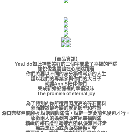
【商品資訊】
Yes,I do如此神聖美好的三個字開啟了幸福的門扉
愉悅像隻喜鵲在心底跳躍著
你們將要以不同的身分築構嶄新的人生
謹以我們的專業參與你們的大日子
就讓Ann'S陪伴你們
完成新婚記憶裡的幸福滋味
The promise of eternal joy
為了特別的你所選用閃度高的碎石面料
素面鞋款最考驗的就是版型和剪裁
深口完整包覆腳板,婚姻圓圓滿滿，婚鞋一定要前包後包才行，
象徵兩人的婚姻有頭有尾幸福圓滿
精緻的雕花造型電鍍酒杯跟,優雅且好走
無論是正面或背面都無懈可擊