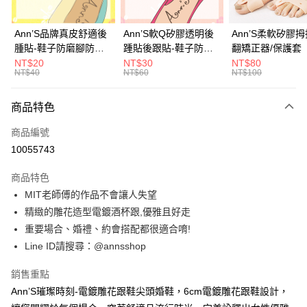
華南商業銀行
彰化商業銀行
國泰世華商業銀行
兆豐國際商業銀行
超商取貨付款
上海商業儲蓄銀行
台北富邦商業銀行
臺灣中小企業銀行
台中商業銀行
國泰世華商業銀行
兆豐國際商業銀行
Ann’S品牌真皮舒適後
Ann’S軟Q矽膠透明後
Ann’S柔軟矽膠
匯豐（台灣）商業銀行
華泰商業銀行
LINE Pay
臺灣中小企業銀行
台中商業銀行
腫貼-鞋子防磨腳防掉
踵貼後跟貼-鞋子防磨
翻矯正器/保護套
聯邦商業銀行
遠東國際商業銀行
匯豐（台灣）商業銀行
華泰商業銀行
跟大半號專用
腳防掉跟大半號專用
NT$20
NT$30
NT$80
Apple Pay
元大商業銀行
永豐商業銀行
NT$40
NT$60
NT$100
聯邦商業銀行
遠東國際商業銀行
玉山商業銀行
星展（台灣）商業銀行
元大商業銀行
永豐商業銀行
街口支付
台新國際商業銀行
中國信託商業銀行
玉山商業銀行
星展（台灣）商業銀行
商品特色
台灣樂天信用卡公司
台新國際商業銀行
中國信託商業銀行
悠遊付
商品編號
台灣樂天信用卡公司
Google Pay
10055743
全支付
商品特色
MIT老師傅的作品不會讓人失望
大哥付你分期
精緻的雕花造型電鍍酒杯跟,優雅且好走
相關說明
重要場合、婚禮、約會搭配都很適合唷!
【大哥付你分期使用說明】
AFTEE先享後付
1.本服務由台灣大哥大提供，台灣大哥大用戶可立即使用無須另外申請。
Line ID請搜尋：@annsshop
2.付款方式選擇「大哥付你分期」，訂單成立後會自動跳轉到大哥付的交易
相關說明
流程，驗證手機門號後，選擇欲分期的期數、繳款截止日，確認付款後即完
【關於「AFTEE先享後付」】
銷售重點
成交易。
ATM付款
AFTEE先享後付是「在收到商品之後才付款」的支付方式。 讓您購物簡單
3.實際核准額度、可分期數及費用金額請依後續交易確認頁面所載為準。
Ann’S璀璨時刻-電鍍雕花跟鞋尖頭婚鞋，6cm電鍍雕花跟鞋設計，
便利好安心！
4.訂單成立30分鐘內，如未前往確認交易或遇審核未通過，訂單將自動取