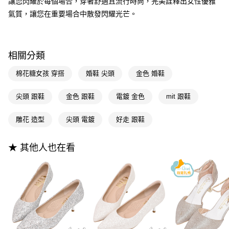
讓您閃耀於每個場合，穿著舒適且流行時尚，完美詮釋出女性優雅
１．簡單：不需註冊會員、不需綁卡、不需儲值。
運送方式
消。如遇「轉專審核」未通過狀況，表示未達大哥付你分期系統評分，恕無
２．便利：只要手機號碼，簡訊認證，即可結帳。
氣質，讓您在重要場合中散發閃耀光芒。
法說明評估內容。
３．安心：先確認商品／服務後，再付款。
全家付款取貨
【繳款方式說明】
1.分期款項不併入電信帳單，「大哥付你分期」於每月結算日後寄送繳費提
每筆NT$100，滿NT$999(含以上)免運費
【「AFTEE先享後付」結帳流程】
醒簡訊。
１．於結帳方式選擇「AFTEE先享後付」後，將跳轉至「AFTEE先享後付」
2.透過簡訊連結打開帳單後，可選擇「超商條碼／台灣大直營門市／銀行轉
相關分類
付款後全家取貨
結帳頁面，進行簡訊認證並確認金額後，即可完成結帳。
帳／街口支付／iPASS MONEY」等通路繳費。
２．訂單成立數日內，您將收到繳費通知簡訊。
每筆NT$100，滿NT$999(含以上)免運費
棉花糖女孩 穿搭
婚鞋 尖頭
金色 婚鞋
３．收到繳費通知簡訊後14天內，點擊此簡訊中的連結，可透過四大超商／
【注意事項】
ATM／網路銀行／等多元方式進行付款，方視為交易完成。
萊爾富付款取貨
1.本服務係由「台灣大哥大股份有限公司」（以下簡稱本公司）所提供，讓
※ 請注意：結帳手續完成當下不需立刻繳費，但若您需要取消訂單，請聯絡
尖頭 跟鞋
金色 跟鞋
電鍍 金色
mit 跟鞋
用戶於交易時，得透過本服務購買商品或服務，並由商店將買賣／分期付款
每筆NT$100，滿NT$999(含以上)免運費
購買商品的店家。未經商家同意取消之訂單仍視為有效，需透過AFTEE先享
買賣價金債權讓與本公司後，依約使用本公司帳單繳交帳款。
後付繳納相關費用。
2.基於同意付款使用「大哥付你分期」之契約關係目的，商店將以您的個人
雕花 造型
尖頭 電鍍
好走 跟鞋
付款後萊爾富取貨
※ 交易是否成功請以「AFTEE先享後付 」之結帳頁面顯示為準，若有關於
資料（包含姓名、電話或地址）提供予台灣大哥大進項蒐集、處理及利用，
是否繳費成功／繳費後需取消欲退款等相關疑問，請聯繫「AFTEE先享後付
每筆NT$100，滿NT$999(含以上)免運費
由本公司與您本人進行分期帳單所需資料之確認、核對及更正。
客戶支援中心」
https://netprotections.freshdesk.com/support/home
3.完整用戶服務條款，請詳閱以下連結：
https://oppay.tw/userRule
★ 其他人也在看
7-11付款取貨
【注意事項】
１．透過由恩沛科技股份有限公司提供之「AFTEE先享後付」服務完成之交
每筆NT$100，滿NT$999(含以上)免運費
易，需依本服務之必要範圍內提供個人資料，並將交易相關給付款項請求債
權轉讓予恩沛科技股份有限公司。
付款後7-11取貨
２．關於個人資料處理事宜，請瀏覽以下網址：
每筆NT$100，滿NT$999(含以上)免運費
https://aftee.tw/terms/#terms3
３．未成年的使用者請事先徵得法定代理人或監護人之同意方可使用
宅配
「AFTEE先享後付」，若未經同意申辦者引起之損失，本公司不負相關責