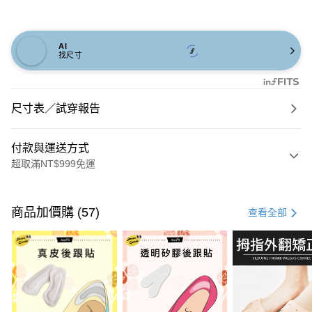
AI
找尺寸
尺寸表／試穿報告
付款與運送方式
超取滿NT$999免運
付款方式
信用卡一次付款
商品加價購 (57)
查看全部
信用卡分期付款
3 期 0 利率 每期
NT$893
21家銀行
6 期 0 利率 每期
NT$446
21家銀行
合作金庫商業銀行
第一商業銀行
華南商業銀行
彰化商業銀行
合作金庫商業銀行
第一商業銀行
購物金
上海商業儲蓄銀行
台北富邦商業銀行