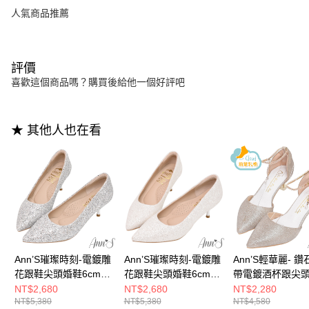
人氣商品推薦
評價
喜歡這個商品嗎？購買後給他一個好評吧
★ 其他人也在看
Ann’S璀璨時刻-電鍍雕
Ann’S璀璨時刻-電鍍雕
Ann’S輕華麗- 鑽
花跟鞋尖頭婚鞋6cm-
花跟鞋尖頭婚鞋6cm-
帶電鍍酒杯跟尖
銀
白
婚鞋6cm-金
NT$2,680
NT$2,680
NT$2,280
NT$5,380
NT$5,380
NT$4,580