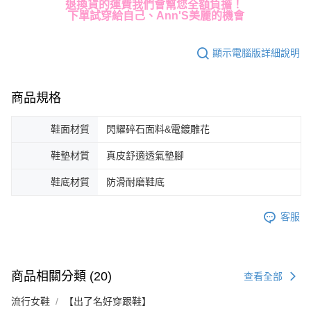
退換貨的運費我們會幫您全額負擔！
下單試穿給自己、Ann'S美麗的機會
顯示電腦版詳細說明
商品規格
鞋面材質
閃耀碎石面料&電鍍雕花
鞋墊材質
真皮舒適透氣墊腳
鞋底材質
防滑耐磨鞋底
客服
商品相關分類 (20)
查看全部
流行女鞋
【出了名好穿跟鞋】