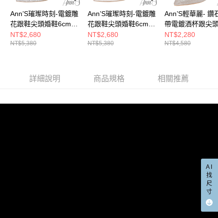
任。
每筆NT$100，滿NT$999(含以上)免運費
４．使用「AFTEE先享後付」時，將依據個別帳號之用戶狀況，依本公司即
Ann’S璀璨時刻-電鍍雕
Ann’S璀璨時刻-電鍍雕
Ann’S輕華麗- 鑽
時審查核予不同之上限額度；若仍有額度不足之情形，本公司將視審查結果
國家/地區配送(非順豐配送，勿填寫順豐智能櫃地址)
查看運費
花跟鞋尖頭婚鞋6cm-
花跟鞋尖頭婚鞋6cm-
帶電鍍酒杯跟尖
請求用戶進行身份認證。
銀
白
婚鞋6cm-金
NT$2,680
NT$2,680
NT$2,280
５．嚴禁一人註冊多個帳號或使用他人資訊註冊。若發現惡意使用之情形，
國家/地區配送(限中國大陸地區)
查看運費
NT$5,380
NT$5,380
NT$4,580
恩沛科技股份有限公司將有權停止該用戶之使用額度並採取法律行動。
詳細說明
商品規格
相關推薦
AI
找
尺
寸